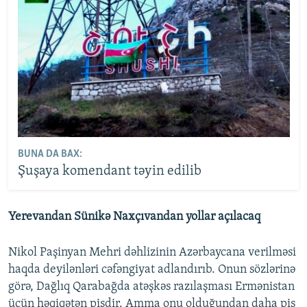
BUNA DA BAX:
Şuşaya komendant təyin edilib
Yerevandan Sünikə Naxçıvandan yollar açılacaq
Nikol Paşinyan Mehri dəhlizinin Azərbaycana verilməsi
haqda deyilənləri cəfəngiyat adlandırıb. Onun sözlərinə
görə, Dağlıq Qarabağda atəşkəs razılaşması Ermənistan
üçün həqiqətən pisdir. Amma onu olduğundan daha pis