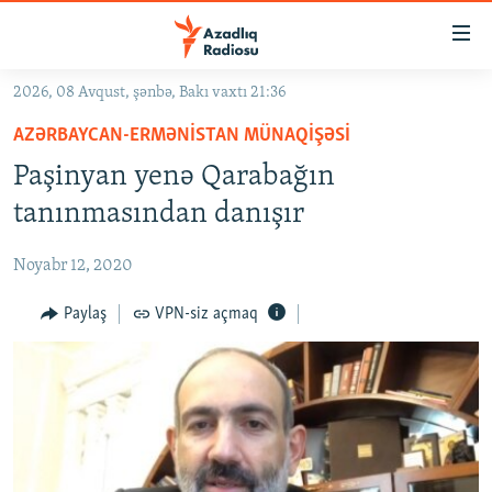
Keçid
linkləri
Əsas
2026, 08 Avqust, şənbə, Bakı vaxtı 21:36
məzmuna
GÜNDƏM
AZƏRBAYCAN-ERMƏNISTAN MÜNAQIŞƏSI
qayıt
#İZAHLA
Əsas
Paşinyan yenə Qarabağın
KORRUPSIOMETR
naviqasiyaya
tanınmasından danışır
qayıt
#ƏSLINDƏ
Axtarışa
Noyabr 12, 2020
FƏRQƏ BAX
keç
QANUNI DOĞRU
Paylaş
VPN-siz açmaq
ARAŞDIRMA
MULTIMEDIA
RADIO ARXIV
VIDEO
HAQQIMIZDA
FOTOQALEREYA
OXU ZALI