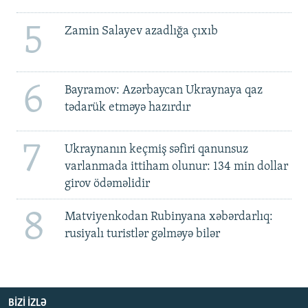
5
Zamin Salayev azadlığa çıxıb
6
Bayramov: Azərbaycan Ukraynaya qaz
tədarük etməyə hazırdır
7
Ukraynanın keçmiş səfiri qanunsuz
varlanmada ittiham olunur: 134 min dollar
girov ödəməlidir
8
Matviyenkodan Rubinyana xəbərdarlıq:
rusiyalı turistlər gəlməyə bilər
BIZI IZLƏ