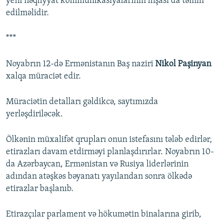
yeni nəqliyyat kommunikasiyalarının inşası da təmin
edilməlidir.
***
Noyabrın 12-də Ermənistanın Baş naziri
Nikol Paşinyan
xalqa müraciət edir.
Müraciətin detalları gəldikcə, saytımızda
yerləşdiriləcək.
Ölkənin müxalifət qrupları onun istefasını tələb edirlər,
etirazları davam etdirməyi planlaşdırırlar. Noyabrın 10-
da Azərbaycan, Ermənistan və Rusiya liderlərinin
adından atəşkəs bəyanatı yayılandan sonra ölkədə
etirazlar başlanıb.
Etirazçılar parlament və hökumətin binalarına girib,