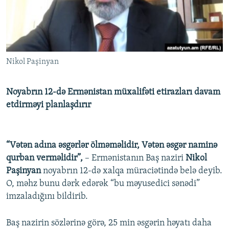
İNFOQRAFIKA
AZƏRBAYCAN ƏDƏBIYYATI KITABXANASI
MISSIYAMIZ
BIZI IZLƏ
KARIKATURA
İSLAM VƏ DEMOKRATIYA
PEŞƏ ETIKASI VƏ JURNALISTIKA STANDARTLARIMIZ
İZ - MƏDƏNIYYƏT PROQRAMI
MATERIALLARIMIZDAN ISTIFADƏ
Nikol Paşinyan
AZADLIQRADIOSU MOBIL TELEFONUNUZDA
RFE/RL-in bütün saytları
BIZIMLƏ ƏLAQƏ
Noyabrın 12-də Ermənistan müxalifəti etirazları davam
XƏBƏR BÜLLETENLƏRIMIZ
etdirməyi planlaşdırır
“Vətən adına əsgərlər ölməməlidir, Vətən əsgər naminə
qurban verməlidir”,
– Ermənistanın Baş naziri
Nikol
Paşinyan
noyabrın 12-də xalqa müraciətində belə deyib.
O, məhz bunu dərk edərək “bu məyusedici sənədi”
imzaladığını bildirib.
Baş nazirin sözlərinə görə, 25 min əsgərin həyatı daha