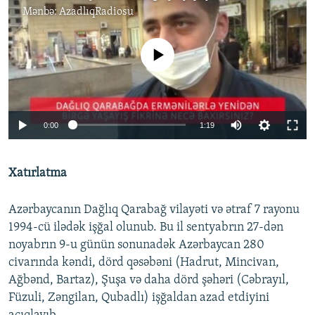
Mənbə:
AzadlıqRadiosu
No media source currently available
Auto
0:00
1:19
240p
Xatırlatma
360p
Auto
240p
360p
480p
480p
Azərbaycanın Dağlıq Qarabağ vilayəti və ətraf 7 rayonu
720p
1994-cü ilədək işğal olunub. Bu il sentyabrın 27-dən
720p
810p
noyabrın 9-u günün sonunadək Azərbaycan 280
810p
civarında kəndi, dörd qəsəbəni (Hadrut, Mincivan,
Ağbənd, Bartaz), Şuşa və daha dörd şəhəri (Cəbrayıl,
Füzuli, Zəngilan, Qubadlı) işğaldan azad etdiyini