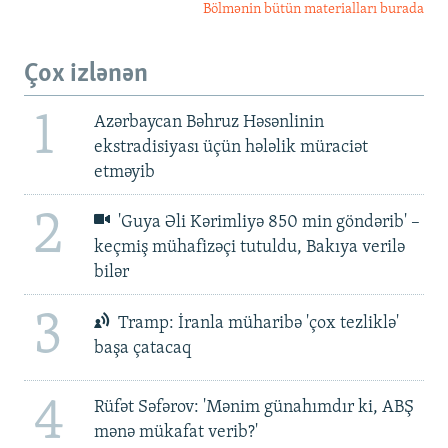
Bölmənin bütün materialları burada
Çox izlənən
1
Azərbaycan Bəhruz Həsənlinin
ekstradisiyası üçün hələlik müraciət
etməyib
2
'Guya Əli Kərimliyə 850 min göndərib' –
keçmiş mühafizəçi tutuldu, Bakıya verilə
bilər
3
Tramp: İranla müharibə 'çox tezliklə'
başa çatacaq
4
Rüfət Səfərov: 'Mənim günahımdır ki, ABŞ
mənə mükafat verib?'