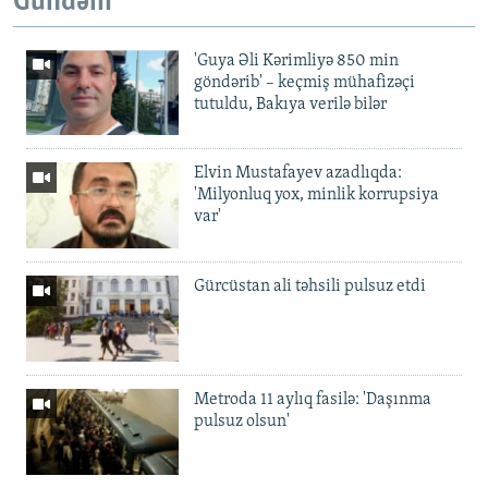
Gündəm
'Guya Əli Kərimliyə 850 min
göndərib' – keçmiş mühafizəçi
tutuldu, Bakıya verilə bilər
Elvin Mustafayev azadlıqda:
'Milyonluq yox, minlik korrupsiya
var'
Gürcüstan ali təhsili pulsuz etdi
Metroda 11 aylıq fasilə: 'Daşınma
pulsuz olsun'