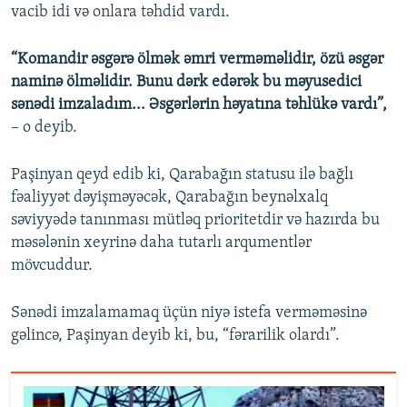
vacib idi və onlara təhdid vardı.
“Komandir əsgərə ölmək əmri verməməlidir, özü əsgər
naminə ölməlidir. Bunu dərk edərək bu məyusedici
sənədi imzaladım... Əsgərlərin həyatına təhlükə vardı”,
– o deyib.
Paşinyan qeyd edib ki, Qarabağın statusu ilə bağlı
fəaliyyət dəyişməyəcək, Qarabağın beynəlxalq
səviyyədə tanınması mütləq prioritetdir və hazırda bu
məsələnin xeyrinə daha tutarlı arqumentlər
mövcuddur.
Sənədi imzalamamaq üçün niyə istefa verməməsinə
gəlincə, Paşinyan deyib ki, bu, “fərarilik olardı”.