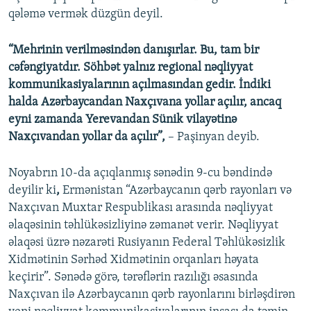
qələmə vermək düzgün deyil.
“Mehrinin verilməsindən danışırlar. Bu, tam bir
cəfəngiyatdır. Söhbət yalnız regional nəqliyyat
kommunikasiyalarının açılmasından gedir. İndiki
halda Azərbaycandan Naxçıvana yollar açılır, ancaq
eyni zamanda Yerevandan Sünik vilayətinə
Naxçıvandan yollar da açılır”,
– Paşinyan deyib.
Noyabrın 10-da açıqlanmış sənədin 9-cu bəndində
deyilir ki
,
Ermənistan “Azərbaycanın qərb rayonları və
Naxçıvan Muxtar Respublikası arasında nəqliyyat
əlaqəsinin təhlükəsizliyinə zəmanət verir. Nəqliyyat
əlaqəsi üzrə nəzarəti Rusiyanın Federal Təhlükəsizlik
Xidmətinin Sərhəd Xidmətinin orqanları həyata
keçirir”. Sənədə görə, tərəflərin razılığı əsasında
Naxçıvan ilə Azərbaycanın qərb rayonlarını birləşdirən