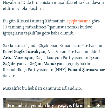
Noyabrın 12-də Ermənistan müxalifəti etirazları davam
etdirməyi planlaşdırır.
Bu gün Xüsusi İstintaq Xidmətinin
açıqlamasına
görə,
10 tanınmış müxalifətçi “qanunsuz zorakı kütləvi
iğtişaşların təşkili”nə görə həbs olunub.
Saxlananlar içində Çiçəklənən Ermənistan Partiyasının
lideri
Gagik Tsarukyan
, Ana Vətən Partiyasının lideri
Artur Vanetsyan
, Daşnaksutyun Partiyasından
İşxan
Sağatelyan
və
Geğam Manukyan
, keçmiş hakim
Respublikaçı Partiyasından (HHK)
Eduard Şarmazanov
da var.
Müxalifət bu həbsləri qanunsuz adlandırıb.
Ermənilərlə yenidən birgə yaşayış fikrinə necə baxırsınız?