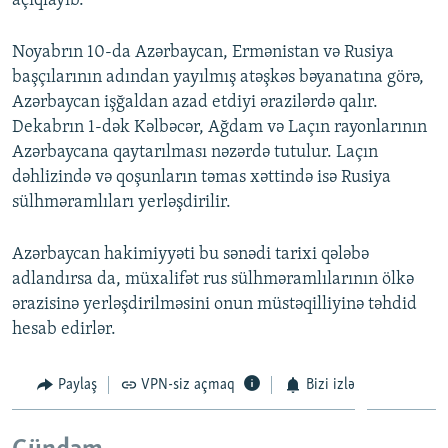
açıqlayıb.
Noyabrın 10-da Azərbaycan, Ermənistan və Rusiya
başçılarının adından yayılmış atəşkəs bəyanatına görə,
Azərbaycan işğaldan azad etdiyi ərazilərdə qalır.
Dekabrın 1-dək Kəlbəcər, Ağdam və Laçın rayonlarının
Azərbaycana qaytarılması nəzərdə tutulur. Laçın
dəhlizində və qoşunların təmas xəttində isə Rusiya
sülhməramlıları yerləşdirilir.
Azərbaycan hakimiyyəti bu sənədi tarixi qələbə
adlandırsa da, müxalifət rus sülhməramlılarının ölkə
ərazisinə yerləşdirilməsini onun müstəqilliyinə təhdid
hesab edirlər.
Paylaş
VPN-siz açmaq
Bizi izlə