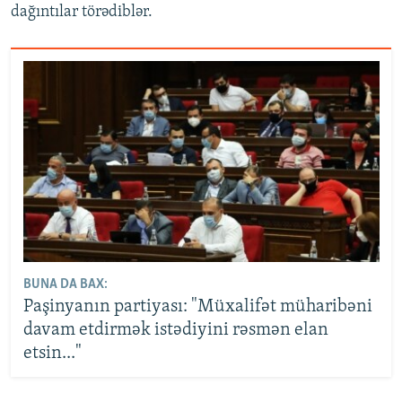
dağıntılar törədiblər.
BUNA DA BAX:
Paşinyanın partiyası: "Müxalifət müharibəni
davam etdirmək istədiyini rəsmən elan
etsin..."