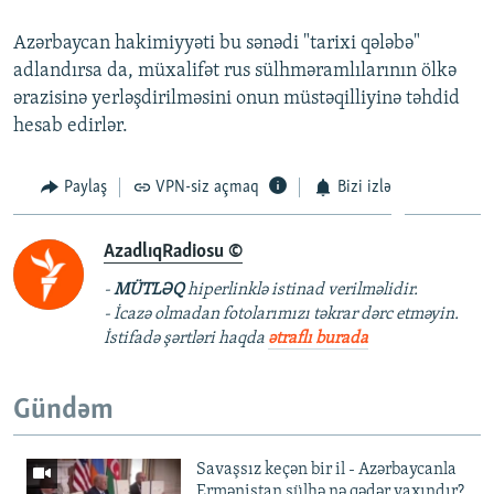
Azərbaycan hakimiyyəti bu sənədi "tarixi qələbə"
adlandırsa da, müxalifət rus sülhməramlılarının ölkə
ərazisinə yerləşdirilməsini onun müstəqilliyinə təhdid
hesab edirlər.
Paylaş
VPN-siz açmaq
Bizi izlə
AzadlıqRadiosu ©
-
MÜTLƏQ
hiperlinklə istinad verilməlidir.
- İcazə olmadan fotolarımızı təkrar dərc etməyin.
İstifadə şərtləri haqda
ətraflı burada
Gündəm
Savaşsız keçən bir il - Azərbaycanla
Ermənistan sülhə nə qədər yaxındır?