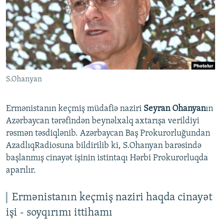
İNFOQRAFIKA
AZƏRBAYCAN ƏDƏBIYYATI KITABXANASI
MISSIYAMIZ
BIZI IZLƏ
KARIKATURA
İSLAM VƏ DEMOKRATIYA
PEŞƏ ETIKASI VƏ JURNALISTIKA STANDARTLARIMIZ
İZ - MƏDƏNIYYƏT PROQRAMI
MATERIALLARIMIZDAN ISTIFADƏ
AZADLIQRADIOSU MOBIL TELEFONUNUZDA
RFE/RL-in bütün saytları
S.Ohanyan
BIZIMLƏ ƏLAQƏ
XƏBƏR BÜLLETENLƏRIMIZ
Ermənistanın keçmiş müdafiə naziri
Seyran Ohanyan
ın
Azərbaycan tərəfindən beynəlxalq axtarışa verildiyi
rəsmən təsdiqlənib. Azərbaycan Baş Prokurorluğundan
AzadlıqRadiosuna bildirilib ki, S.Ohanyan barəsində
başlanmış cinayət işinin istintaqı Hərbi Prokurorluqda
aparılır.
Ermənistanın keçmiş naziri haqda cinayət
işi - soyqırımı ittihamı