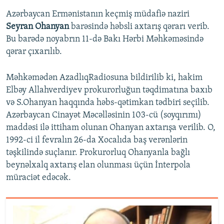
Azərbaycan Ermənistanın keçmiş müdafiə naziri
Seyran Ohanyan
barəsində həbsli axtarış qərarı verib.
Bu barədə noyabrın 11-də Bakı Hərbi Məhkəməsində
qərar çıxarılıb.
Məhkəmədən AzadlıqRadiosuna bildirilib ki, hakim
Elbəy Allahverdiyev prokurorluğun təqdimatına baxıb
və S.Ohanyan haqqında həbs-qətimkan tədbiri seçilib.
Azərbaycan Cinayət Məcəlləsinin 103-cü (soyqırımı)
maddəsi ilə ittiham olunan Ohanyan axtarışa verilib. O,
1992-ci il fevralın 26-da Xocalıda baş verənlərin
təşkilində suçlanır. Prokurorluq Ohanyanla bağlı
beynəlxalq axtarış elan olunması üçün İnterpola
müraciət edəcək.