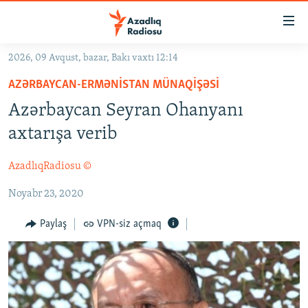
Keçid
linkləri
Əsas
2026, 09 Avqust, bazar, Bakı vaxtı 12:14
məzmuna
GÜNDƏM
AZƏRBAYCAN-ERMƏNISTAN MÜNAQIŞƏSI
qayıt
#İZAHLA
Əsas
Azərbaycan Seyran Ohanyanı
KORRUPSIOMETR
naviqasiyaya
axtarışa verib
qayıt
#ƏSLINDƏ
Axtarışa
AzadlıqRadiosu ©
FƏRQƏ BAX
keç
Noyabr 23, 2020
QANUNI DOĞRU
ARAŞDIRMA
Paylaş
VPN-siz açmaq
MULTIMEDIA
RADIO ARXIV
VIDEO
HAQQIMIZDA
FOTOQALEREYA
OXU ZALI