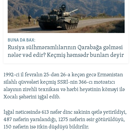
BUNA DA BAX:
Rusiya sülhməramlılarının Qarabağa gəlməsi
nələr vəd edir? Keçmiş həmsədr bunları deyir
1992-ci il fevralın 25-dən 26-a keçən gecə Ermənistan
silahlı qüvvələri keçmiş SSRİ-nin 366-cı motoatıcı
alayının zirehli texnikası və hərbi heyətinin köməyi ilə
Xocalı şəhərini işğal edib.
İşğal nəticəsində 613 nəfər dinc sakinin qətlə yetirildiyi,
487 nəfərin yaralandığı, 1275 nəfərin əsir götürüldüyü,
150 nəfərin isə itkin düşdüyü bildirilir.