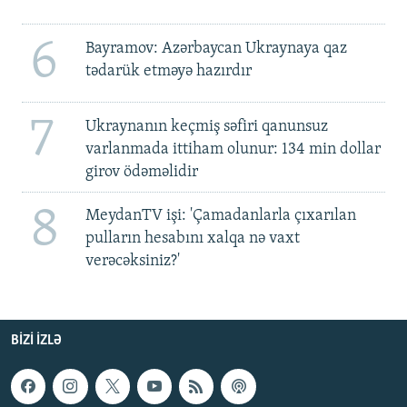
6
Bayramov: Azərbaycan Ukraynaya qaz
tədarük etməyə hazırdır
7
Ukraynanın keçmiş səfiri qanunsuz
varlanmada ittiham olunur: 134 min dollar
girov ödəməlidir
8
MeydanTV işi: 'Çamadanlarla çıxarılan
pulların hesabını xalqa nə vaxt
verəcəksiniz?'
BIZI IZLƏ