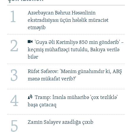
1
Azərbaycan Bəhruz Həsənlinin
ekstradisiyası üçün hələlik müraciət
etməyib
2
'Guya Əli Kərimliyə 850 min göndərib' –
keçmiş mühafizəçi tutuldu, Bakıya verilə
bilər
3
Rüfət Səfərov: 'Mənim günahımdır ki, ABŞ
mənə mükafat verib?'
4
Tramp: İranla müharibə 'çox tezliklə'
başa çatacaq
5
Zamin Salayev azadlığa çıxıb