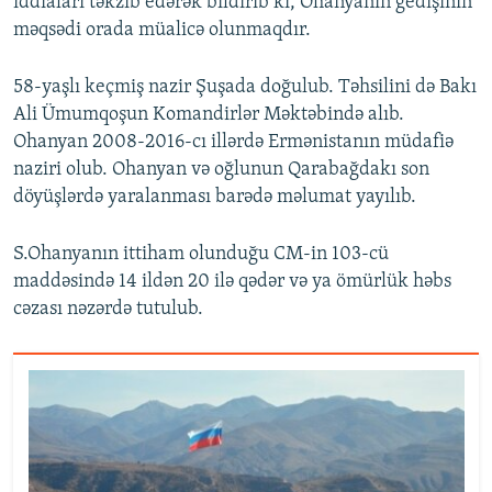
iddiaları təkzib edərək bildirib ki, Ohanyanın gedişinin
məqsədi orada müalicə olunmaqdır.
58-yaşlı keçmiş nazir Şuşada doğulub. Təhsilini də Bakı
Ali Ümumqoşun Komandirlər Məktəbində alıb.
Ohanyan 2008-2016-cı illərdə Ermənistanın müdafiə
naziri olub. Ohanyan və oğlunun Qarabağdakı son
döyüşlərdə yaralanması barədə məlumat yayılıb.
S.Ohanyanın ittiham olunduğu CM-in 103-cü
maddəsində 14 ildən 20 ilə qədər və ya ömürlük həbs
cəzası nəzərdə tutulub.