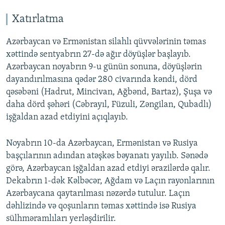
Xatırlatma
Azərbaycan və Ermənistan silahlı qüvvələrinin təmas
xəttində sentyabrın 27-də ağır döyüşlər başlayıb.
Azərbaycan noyabrın 9-u günün sonuna, döyüşlərin
dayandırılmasına qədər 280 civarında kəndi, dörd
qəsəbəni (Hadrut, Mincivan, Ağbənd, Bartaz), Şuşa və
daha dörd şəhəri (Cəbrayıl, Füzuli, Zəngilan, Qubadlı)
işğaldan azad etdiyini açıqlayıb.
Noyabrın 10-da Azərbaycan, Ermənistan və Rusiya
başçılarının adından atəşkəs bəyanatı yayılıb. Sənədə
görə, Azərbaycan işğaldan azad etdiyi ərazilərdə qalır.
Dekabrın 1-dək Kəlbəcər, Ağdam və Laçın rayonlarının
Azərbaycana qaytarılması nəzərdə tutulur. Laçın
dəhlizində və qoşunların təmas xəttində isə Rusiya
sülhməramlıları yerləşdirilir.