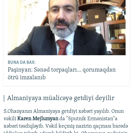
BUNA DA BAX:
Paşinyan: Sənəd torpaqları... qorumaqdan
ötrü imzalanıb
Almaniyaya müalicəyə getdiyi deyilir
S.Ohanyanın Almaniyaya getdiyi xəbəri yayılıb. Onun
vəkili
Karen Mejlumyan
da "Sputnik Ermənistan"a
xəbəri təsdiqləyib. Vəkil keçmiş nazirin qaçması barədə