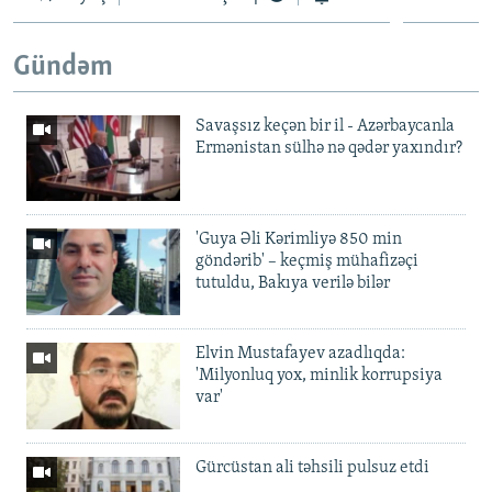
Gündəm
Savaşsız keçən bir il - Azərbaycanla
Ermənistan sülhə nə qədər yaxındır?
'Guya Əli Kərimliyə 850 min
göndərib' – keçmiş mühafizəçi
tutuldu, Bakıya verilə bilər
Elvin Mustafayev azadlıqda:
'Milyonluq yox, minlik korrupsiya
var'
Gürcüstan ali təhsili pulsuz etdi