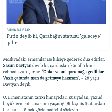
BUNA DA BAX:
Putin deyib ki, Qarabağın statusu ‘gələcəyə’
qalır
Moskvadakı ermənilər isə kilsəyə gedərək dua edirlər.
Sasun Davtyan
deyib ki, qardaşları könüllü kimi
cəbhədə vuruşurlar.
“Onlar vətəni qorumağa gediblər.
Vaxtı çatanda mən də getməyə hazıram”,
– 28 yaşlı
Davtyan deyib.
O, Ermənistanın tarixi himayədarı Rusiyadan, yaxud
böyük erməni icmasının yaşadığı Birləşmiş Ştatlardan
hər hansı kömək gözləmədiyini söyləyib.