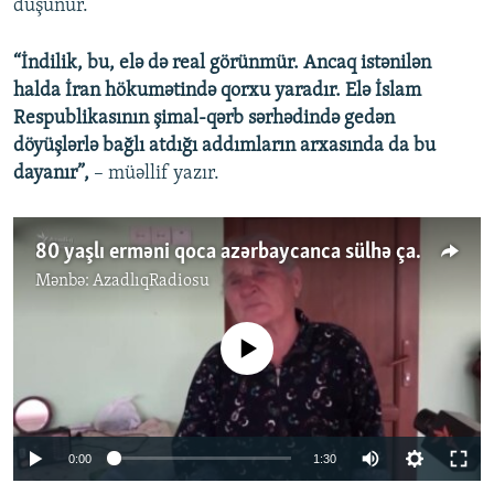
düşünür.
“İndilik, bu, elə də real görünmür. Ancaq istənilən
halda İran hökumətində qorxu yaradır. Elə İslam
Respublikasının şimal-qərb sərhədində gedən
döyüşlərlə bağlı atdığı addımların arxasında da bu
dayanır”,
– müəllif yazır.
80 yaşlı erməni qoca azərbaycanca sülhə çağırır
Mənbə:
AzadlıqRadiosu
No media source currently available
Auto
0:00
1:30
240p