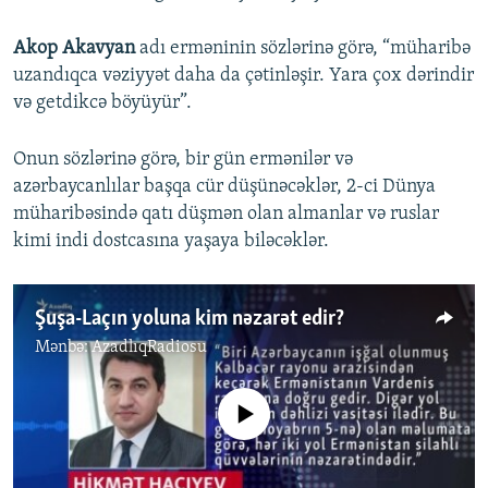
Akop Akavyan
adı erməninin sözlərinə görə, “müharibə
uzandıqca vəziyyət daha da çətinləşir. Yara çox dərindir
və getdikcə böyüyür”.
Onun sözlərinə görə, bir gün ermənilər və
azərbaycanlılar başqa cür düşünəcəklər, 2-ci Dünya
müharibəsində qatı düşmən olan almanlar və ruslar
kimi indi dostcasına yaşaya biləcəklər.
Şuşa-Laçın yoluna kim nəzarət edir?
Mənbə:
AzadlıqRadiosu
No media source currently available