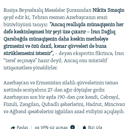
Rusiya Beynəlxalq Məsələlər Şurasından
Nikita Smaqin
360p
qeyd edir ki, Tehran rəsmən Azərbaycanın ərazi
Auto
240p
360p
480p
480p
bütövlüyünü tanıyır.
“Ancaq reallıqda münaqişənin hər
720p
dəfə kəskinləşməsi bir şeyi üzə çıxarır – İran Dağlıq
720p
1080p
Qarabağda münaqişənin daha kəskin mərhələyə
1080p
girməsini və özü daxil, kənar qüvvələri də buna
sürükləməsini istəmir”,
– deyən ekspertin fikrincə, İran
“tərəf seçməyə” hazır deyil. Ancaq onu müxtəlif
istiqamətlərə yönəldirlər.
Azərbaycan və Ermənistan silahlı qüvvələrinin təmas
xəttində sentyabrın 27-dən ağır döyüşlər gedir.
Azərbaycan son bir ayda 190-dən çox kəndi, Cəbrayıl,
Füzuli, Zəngilan, Qubadlı şəhərlərini, Hadrut, Mincivan
və Ağbənd qəsəbələrini işğaldan azad etdiyini açıqlayıb.
Paylaş
VPN-siz açmaq
Bizi izlə