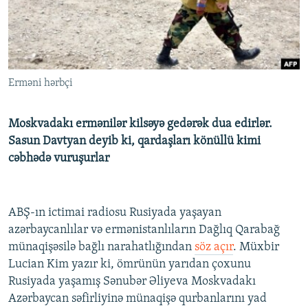
İNFOQRAFIKA
AZƏRBAYCAN ƏDƏBIYYATI KITABXANASI
MISSIYAMIZ
BIZI IZLƏ
KARIKATURA
İSLAM VƏ DEMOKRATIYA
PEŞƏ ETIKASI VƏ JURNALISTIKA STANDARTLARIMIZ
İZ - MƏDƏNIYYƏT PROQRAMI
MATERIALLARIMIZDAN ISTIFADƏ
Erməni hərbçi
AZADLIQRADIOSU MOBIL TELEFONUNUZDA
RFE/RL-in bütün saytları
BIZIMLƏ ƏLAQƏ
Moskvadakı ermənilər kilsəyə gedərək dua edirlər.
XƏBƏR BÜLLETENLƏRIMIZ
Sasun Davtyan deyib ki, qardaşları könüllü kimi
cəbhədə vuruşurlar
ABŞ-ın ictimai radiosu Rusiyada yaşayan
azərbaycanlılar və ermənistanlıların Dağlıq Qarabağ
münaqişəsilə bağlı narahatlığından
söz açır
. Müxbir
Lucian Kim yazır ki, ömrünün yarıdan çoxunu
Rusiyada yaşamış Sənubər Əliyeva Moskvadakı
Azərbaycan səfirliyinə münaqişə qurbanlarını yad