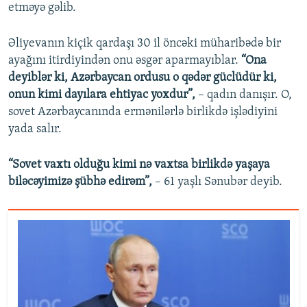
etməyə gəlib.
Əliyevanın kiçik qardaşı 30 il öncəki müharibədə bir
ayağını itirdiyindən onu əsgər aparmayıblar.
“Ona
deyiblər ki, Azərbaycan ordusu o qədər güclüdür ki,
onun kimi dayılara ehtiyac yoxdur”,
– qadın danışır. O,
sovet Azərbaycanında ermənilərlə birlikdə işlədiyini
yada salır.
“Sovet vaxtı olduğu kimi nə vaxtsa birlikdə yaşaya
biləcəyimizə şübhə edirəm”,
– 61 yaşlı Sənubər deyib.