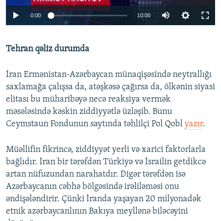
Auto
0:00
10:00
240p
Tehran qəliz durumda
360p
Auto
240p
360p
480p
480p
İran Ermənistan-Azərbaycan münaqişəsində neytrallığı
720p
saxlamağa çalışsa da, atəşkəsə çağırsa da, ölkənin siyasi
720p
1080p
elitası bu müharibəyə necə reaksiya vermək
1080p
məsələsində kəskin ziddiyyətlə üzləşib. Bunu
Ceymstaun Fondunun saytında təhlilçi Pol Qobl
yazır
.
Müəllifin fikrincə, ziddiyyət yerli və xarici faktorlarla
bağlıdır. İran bir tərəfdən Türkiyə və İsrailin getdikcə
artan nüfuzundan narahatdır. Digər tərəfdən isə
Azərbaycanın cəbhə bölgəsində irəliləməsi onu
əndişələndirir. Çünki İranda yaşayan 20 milyonadək
etnik azərbaycanlının Bakıya meyllənə biləcəyini