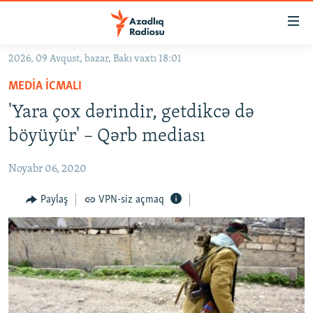
Keçid
linkləri
Əsas
2026, 09 Avqust, bazar, Bakı vaxtı 18:01
məzmuna
GÜNDƏM
MEDIA ICMALI
qayıt
#İZAHLA
Əsas
'Yara çox dərindir, getdikcə də
KORRUPSIOMETR
naviqasiyaya
böyüyür' – Qərb mediası
qayıt
#ƏSLINDƏ
Axtarışa
Noyabr 06, 2020
FƏRQƏ BAX
keç
QANUNI DOĞRU
Paylaş
VPN-siz açmaq
ARAŞDIRMA
MULTIMEDIA
RADIO ARXIV
VIDEO
HAQQIMIZDA
FOTOQALEREYA
OXU ZALI