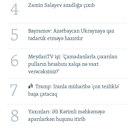
4
Zamin Salayev azadlığa çıxıb
5
Bayramov: Azərbaycan Ukraynaya qaz
tədarük etməyə hazırdır
6
MeydanTV işi: 'Çamadanlarla çıxarılan
pulların hesabını xalqa nə vaxt
verəcəksiniz?'
7
Tramp: İranla müharibə 'çox tezliklə'
başa çatacaq
8
Yaxınları: Əli Kərimli məhkəməyə
aparılarkən huşunu itirib