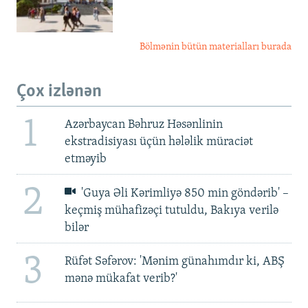
Bölmənin bütün materialları burada
Çox izlənən
1
Azərbaycan Bəhruz Həsənlinin
ekstradisiyası üçün hələlik müraciət
etməyib
2
'Guya Əli Kərimliyə 850 min göndərib' –
keçmiş mühafizəçi tutuldu, Bakıya verilə
bilər
3
Rüfət Səfərov: 'Mənim günahımdır ki, ABŞ
mənə mükafat verib?'