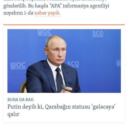
göndərilib. Bu haqda “APA” informasiya agentliyi
noyabrın 1-də
xəbər yayıb.
BUNA DA BAX:
Putin deyib ki, Qarabağın statusu ‘gələcəyə’
qalır