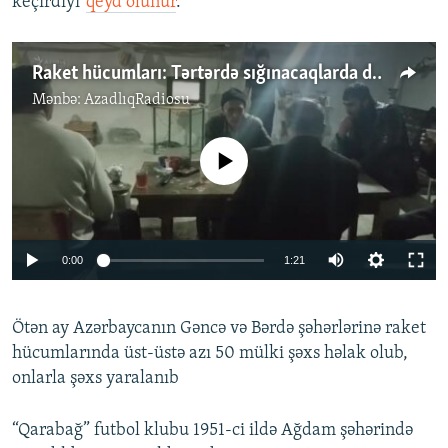
keçirdiyi”
qeyd olunur
.
Raket hücumları: Tərtərdə sığınacaqlarda daldalananlar
Mənbə:
AzadlıqRadiosu
No media source currently available
Auto
0:00
1:21
240p
Ötən ay Azərbaycanın Gəncə və Bərdə şəhərlərinə raket
360p
hücumlarında üst-üstə azı 50 mülki şəxs həlak olub,
Auto
240p
360p
480p
480p
onlarla şəxs yaralanıb
720p
720p
1080p
“Qarabağ” futbol klubu 1951-ci ildə Ağdam şəhərində
1080p