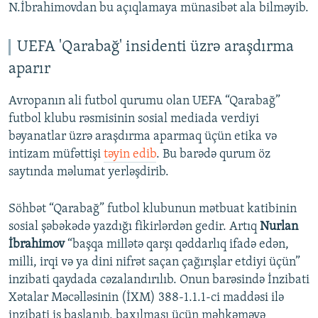
N.İbrahimovdan bu açıqlamaya münasibət ala bilməyib.
UEFA 'Qarabağ' insidenti üzrə araşdırma
aparır
Avropanın ali futbol qurumu olan UEFA “Qarabağ”
futbol klubu rəsmisinin sosial mediada verdiyi
bəyanatlar üzrə araşdırma aparmaq üçün etika və
intizam müfəttişi
təyin edib
. Bu barədə qurum öz
saytında məlumat yerləşdirib.
Söhbət “Qarabağ” futbol klubunun mətbuat katibinin
sosial şəbəkədə yazdığı fikirlərdən gedir. Artıq
Nurlan
İbrahimov
“başqa millətə qarşı qəddarlıq ifadə edən,
milli, irqi və ya dini nifrət saçan çağırışlar etdiyi üçün”
inzibati qaydada cəzalandırılıb. Onun barəsində İnzibati
Xətalar Məcəlləsinin (İXM) 388-1.1.1-ci maddəsi ilə
inzibati iş başlanıb, baxılması üçün məhkəməyə