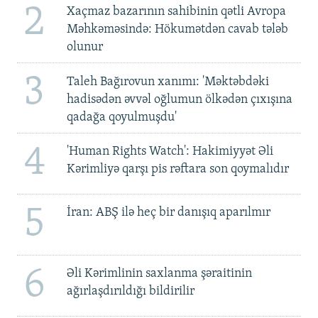
2
Xaçmaz bazarının sahibinin qətli Avropa
Məhkəməsində: Hökumətdən cavab tələb
olunur
3
Taleh Bağırovun xanımı: 'Məktəbdəki
hadisədən əvvəl oğlumun ölkədən çıxışına
qadağa qoyulmuşdu'
4
'Human Rights Watch': Hakimiyyət Əli
Kərimliyə qarşı pis rəftara son qoymalıdır
5
İran: ABŞ ilə heç bir danışıq aparılmır
6
Əli Kərimlinin saxlanma şəraitinin
ağırlaşdırıldığı bildirilir