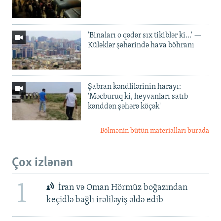
'Binaları o qədər sıx tikiblər ki...' —
Küləklər şəhərində hava böhranı
Şabran kəndlilərinin harayı:
'Məcburuq ki, heyvanları satıb
kənddən şəhərə köçək'
Bölmənin bütün materialları burada
Çox izlənən
1
İran və Oman Hörmüz boğazından
keçidlə bağlı irəliləyiş əldə edib