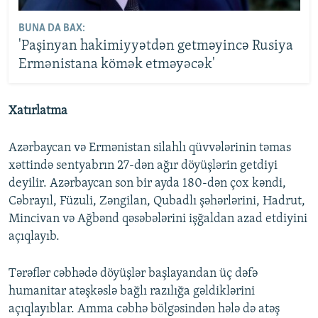
BUNA DA BAX:
'Paşinyan hakimiyyətdən getməyincə Rusiya
Ermənistana kömək etməyəcək'
Xatırlatma
Azərbaycan və Ermənistan silahlı qüvvələrinin təmas
xəttində sentyabrın 27-dən ağır döyüşlərin getdiyi
deyilir. Azərbaycan son bir ayda 180-dən çox kəndi,
Cəbrayıl, Füzuli, Zəngilan, Qubadlı şəhərlərini, Hadrut,
Mincivan və Ağbənd qəsəbələrini işğaldan azad etdiyini
açıqlayıb.
Tərəflər cəbhədə döyüşlər başlayandan üç dəfə
humanitar atəşkəslə bağlı razılığa gəldiklərini
açıqlayıblar. Amma cəbhə bölgəsindən hələ də atəş