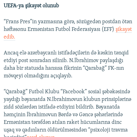
UEFA-ya şikayət olunub
“Frans Pres”in yazmasına görə, sözügedən postdan ötən
həftəsonu Ermənistan Futbol Federasiyası (EFF)
şikayət
edib.
Ancaq elə azərbaycanlı istifadəçilərin də kəskin tənqid
etdiyi post sonradan silinib. N.İbrahimov paylaşdığı
daha bir statusda hansısa fikrinin “Qarabağ” FK-nın
mövqeyi olmadığını açıqlayıb.
“Qarabağ” Futbol Klubu “Facebook” sosial şəbəkəsində
yaydığı bəyanatda N.İbrahimovun klubun prinsiplərinə
zidd sözlərdən istifadə etdiyini bildirib. Bəyanatda
həmçinin İbrahimovun Bərdə və Gəncə şəhərlərində
Ermənistan tərəfdən atılan raket hücumlarına dinc
uşaq və qadınların öldürülməsindən “psixoloji travma