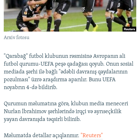
İNFOQRAFIKA
AZƏRBAYCAN ƏDƏBIYYATI KITABXANASI
MISSIYAMIZ
BIZI IZLƏ
KARIKATURA
İSLAM VƏ DEMOKRATIYA
PEŞƏ ETIKASI VƏ JURNALISTIKA STANDARTLARIMIZ
İZ - MƏDƏNIYYƏT PROQRAMI
MATERIALLARIMIZDAN ISTIFADƏ
Arxiv fotosu
AZADLIQRADIOSU MOBIL TELEFONUNUZDA
RFE/RL-in bütün saytları
BIZIMLƏ ƏLAQƏ
"Qarabağ" futbol klubunun rəsmisinə Avropanın ali
XƏBƏR BÜLLETENLƏRIMIZ
futbol qurumu-UEFA peşə qadağası qoyub. Onun sosial
mediada şərhi ilə bağlı "ədəbli davranış qaydalarının
pozulması" üzrə araşdırma aparılır. Bunu UEFA
noyabrın 4-də bildirib.
Qurumun məlumatına görə, klubun media meneceri
Nurlan İbrahimov şərhlərində irqçi və ayrıseçkilik
yayan davranışda təqsirli bilinib.
Məlumatda detallar açıqlanmır.
"Reuters"