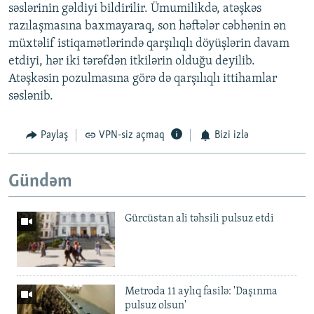
səslərinin gəldiyi bildirilir. Ümumilikdə, atəşkəs
razılaşmasına baxmayaraq, son həftələr cəbhənin ən
müxtəlif istiqamətlərində qarşılıqlı döyüşlərin davam
etdiyi, hər iki tərəfdən itkilərin olduğu deyilib.
Atəşkəsin pozulmasına görə də qarşılıqlı ittihamlar
səslənib.
Paylaş
VPN-siz açmaq
Bizi izlə
Gündəm
Gürcüstan ali təhsili pulsuz etdi
Metroda 11 aylıq fasilə: 'Daşınma
pulsuz olsun'