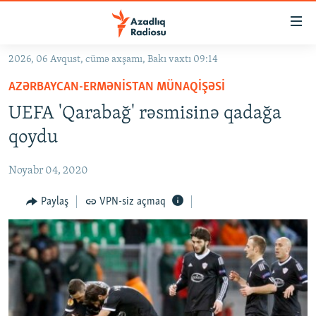
Keçid
linkləri
Əsas
2026, 06 Avqust, cümə axşamı, Bakı vaxtı 09:14
məzmuna
GÜNDƏM
AZƏRBAYCAN-ERMƏNISTAN MÜNAQIŞƏSI
qayıt
#İZAHLA
Əsas
UEFA 'Qarabağ' rəsmisinə qadağa
KORRUPSIOMETR
naviqasiyaya
qoydu
qayıt
#ƏSLINDƏ
Axtarışa
Noyabr 04, 2020
FƏRQƏ BAX
keç
QANUNI DOĞRU
Paylaş
VPN-siz açmaq
ARAŞDIRMA
MULTIMEDIA
RADIO ARXIV
VIDEO
HAQQIMIZDA
FOTOQALEREYA
OXU ZALI