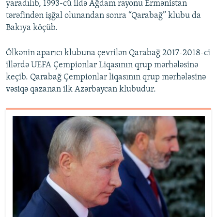
yaradılıb, 1993-cü ildə Ağdam rayonu Ermənistan
tərəfindən işğal olunandan sonra “Qarabağ” klubu da
Bakıya köçüb.
Ölkənin aparıcı klubuna çevrilən Qarabağ 2017-2018-ci
illərdə UEFA Çempionlar Liqasının qrup mərhələsinə
keçib. Qarabağ Çempionlar liqasının qrup mərhələsinə
vəsiqə qazanan ilk Azərbaycan klubudur.