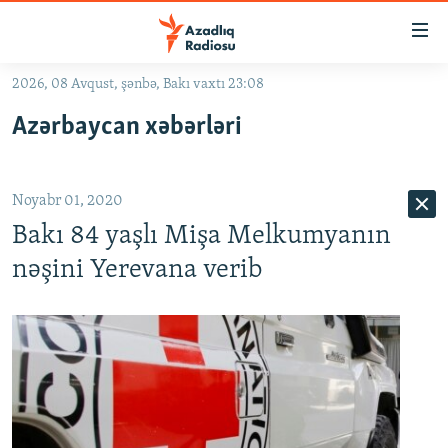
Keçid
linkləri
Əsas
2026, 08 Avqust, şənbə, Bakı vaxtı 23:08
məzmuna
GÜNDƏM
Azərbaycan xəbərləri
qayıt
#İZAHLA
Əsas
KORRUPSIOMETR
naviqasiyaya
Noyabr 01, 2020
qayıt
#ƏSLINDƏ
Axtarışa
Bakı 84 yaşlı Mişa Melkumyanın
FƏRQƏ BAX
keç
nəşini Yerevana verib
QANUNI DOĞRU
ARAŞDIRMA
MULTIMEDIA
RADIO ARXIV
VIDEO
HAQQIMIZDA
FOTOQALEREYA
OXU ZALI