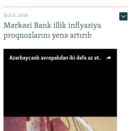
İyul 31, 2026
Mərkəzi Bank illik inflyasiya
proqnozlarını yenə artırıb
Azərbaycanlı avropalıdan iki dəfə az ət yeyir, amma... 'Qiymət artımı qaçılmazdır'