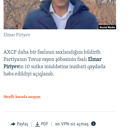
Elmar Piriyev
AXCP daha bir fəalının saxlandığını bildirib.
Partiyanın Tovuz rayon şöbəsinin fəalı
Elmar
Piriyev
in 10 sutka müddətinə inzibati qaydada
həbs edildiyi açıqlanıb.
Ətraflı burada oxuyun
Paylaş
PDF
VPN-siz açmaq