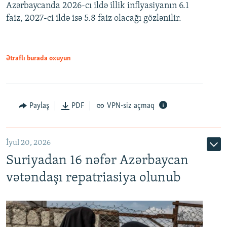
Azərbaycanda 2026-cı ildə illik inflyasiyanın 6.1
360p
faiz, 2027-ci ildə isə 5.8 faiz olacağı gözlənilir.
480p
720p
1080p
Ətraflı burada oxuyun
Paylaş
PDF
VPN-siz açmaq
İyul 20, 2026
Auto
240p
360p
480p
Suriyadan 16 nəfər Azərbaycan
720p
1080p
vətəndaşı repatriasiya olunub