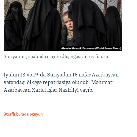
Suriyanın şimalında qaçqın düşərgəsi, arxiv fotosu
İyulun 18 və 19-da Suriyadan 16 nəfər Azərbaycan
vətəndaşı ölkəyə repatriasiya olunub. Məlumatı
Azərbaycan Xarici İşlər Nazirliyi yayıb.
Ətraflı burada oxuyun