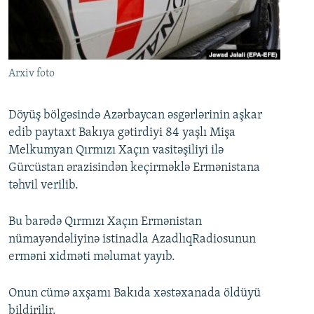
İNFOQRAFIKA
AZƏRBAYCAN ƏDƏBIYYATI KITABXANASI
MISSIYAMIZ
BIZI IZLƏ
KARIKATURA
İSLAM VƏ DEMOKRATIYA
PEŞƏ ETIKASI VƏ JURNALISTIKA STANDARTLARIMIZ
İZ - MƏDƏNIYYƏT PROQRAMI
MATERIALLARIMIZDAN ISTIFADƏ
Arxiv foto
AZADLIQRADIOSU MOBIL TELEFONUNUZDA
RFE/RL-in bütün saytları
BIZIMLƏ ƏLAQƏ
Döyüş bölgəsində Azərbaycan əsgərlərinin aşkar
edib paytaxt Bakıya gətirdiyi 84 yaşlı Mişa
XƏBƏR BÜLLETENLƏRIMIZ
Melkumyan Qırmızı Xaçın vasitəşiliyi ilə
Gürcüstan ərazisindən keçirməklə Ermənistana
təhvil verilib.
Bu barədə Qırmızı Xaçın Ermənistan
nümayəndəliyinə istinadla AzadlıqRadiosunun
erməni xidməti məlumat yayıb.
Onun cümə axşamı Bakıda xəstəxanada öldüyü
bildirilir.