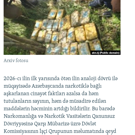
Arxiv fotosu
2026-cı ilin ilk yarısında ötən ilin analoji dövrü ilə
müqayisədə Azərbaycanda narkotiklə bağlı
aşkarlanan cinayət faktları azalsa da həm
tutulanların sayının, həm də müsadirə edilən
maddələrin həcminin artdığı bildirilir. Bu barədə
Narkomanlığa və Narkotik Vasitələrin Qanunsuz
Dövriyyəsinə Qarşı Mübarizə üzrə Dövlət
Komissiyasının İşçi Qrupunun məlumatında qeyd