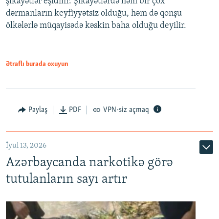
şikayətlər eşidilir. Şikayətlərdə həm bir çox
dərmanların keyfiyyətsiz olduğu, həm də qonşu
ölkələrlə müqayisədə kəskin baha olduğu deyilir.
Ətraflı burada oxuyun
Paylaş
PDF
VPN-siz açmaq
İyul 13, 2026
Azərbaycanda narkotikə görə
tutulanların sayı artır