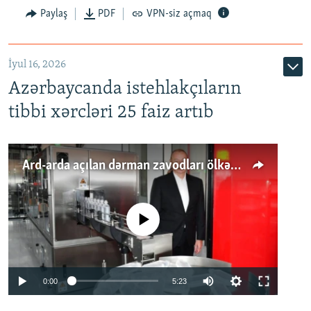
Paylaş
PDF
VPN-siz açmaq
İyul 16, 2026
Azərbaycanda istehlakçıların
tibbi xərcləri 25 faiz artıb
Ard-arda açılan dərman zavodları ölkənin tələbatını ödəyirmi?
No media source currently available
Auto
0:00
5:23
240p