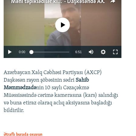
'Məni təpiklədilər ki...' - Daşkəsəndə AXCP fəalının yaxınları onun həbsinə etiraz edirlər
No media source currently available
Auto
0:00
6:51
240p
Azərbaycan Xalq Cəbhəsi Partiyası (AXCP)
360p
Daşkəsən rayon şöbəsinin sədri
Sahib
480p
Auto
240p
360p
480p
Məmmədzadə
nin 10 saylı Cəzaçəkmə
720p
Müəssisəsində cərimə kamerasına (kars) salındığı
720p
1080p
və buna etiraz olaraq aclıq aksiyasına başladığı
1080p
bildirilir.
Ətraflı burada oxuyun