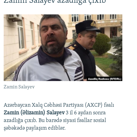
Zamin Salayev azadlığa çıxıb
Zamin Salayev
Azərbaycan Xalq Cəbhəsi Partiyası (AXCP) fəalı
Zamin (Əlizamin) Salayev
3 il 6 aydan sonra
azadlığa çıxıb. Bu barədə siyasi fəallar sosial
şəbəkədə paylaşım ediblər.