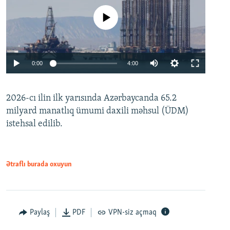
No media source currently available
Auto
0:00
4:00
240p
2026-cı ilin ilk yarısında Azərbaycanda 65.2
360p
milyard manatlıq ümumi daxili məhsul (ÜDM)
480p
Auto
240p
360p
480p
istehsal edilib.
720p
720p
1080p
1080p
Ətraflı burada oxuyun
Paylaş
PDF
VPN-siz açmaq