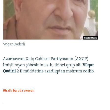
Vüqar Qədirli
Azərbaycan Xalq Cəbhəsi Partiyasının (AXCP)
İmişli rayon şöbəsinin fəalı, ikinci qrup əlil
Vüqar
Qədirli
2 il müddətinə azadlıqdan məhrum edilib.
Ətraflı burada oxuyun