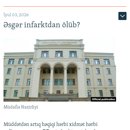
720p
1080p
İyul 03, 2026
Əsgər infarktdan ölüb?
Müdafiə Nazirliyi
Müddətdən artıq həqiqi hərbi xidmət hərbi