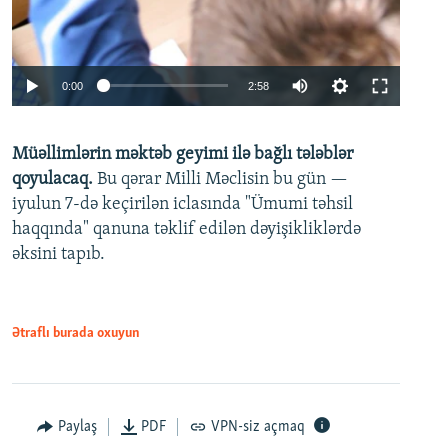
Auto
0:00
2:58
240p
Müəllimlərin məktəb geyimi ilə bağlı tələblər
360p
qoyulacaq.
Bu qərar Milli Məclisin bu gün —
480p
iyulun 7-də keçirilən iclasında "Ümumi təhsil
720p
haqqında" qanuna təklif edilən dəyişikliklərdə
əksini tapıb.
1080p
Ətraflı burada oxuyun
Auto
240p
360p
480p
Paylaş
PDF
VPN-siz açmaq