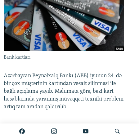
Bank kartları
Azərbaycan Beynəlxalq Bankı (ABB) iyunun 24-də
bir çox müştərinin kartından vəsait silinməsi ilə
bağlı açıqlama yayıb. Məlumata görə, bəzi kart
hesablarında yaranmış müvəqqəti texniki problem
artıq tam aradan qaldırılıb.
Ətraflı burada oxuyun