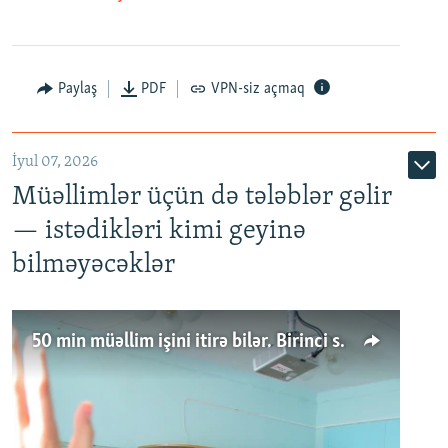
Paylaş
PDF
VPN-siz açmaq
İyul 07, 2026
Müəllimlər üçün də tələblər gəlir
— istədikləri kimi geyinə
bilməyəcəklər
50 min müəllim işini itirə bilər. Birinci sinfə gedənlər azalır