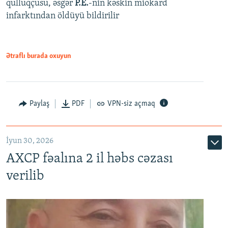
qulluqçusu, əsgər
P.E.
-nin kəskin miokard
infarktından öldüyü bildirilir
Ətraflı burada oxuyun
Paylaş
PDF
VPN-siz açmaq
İyun 30, 2026
AXCP fəalına 2 il həbs cəzası
verilib