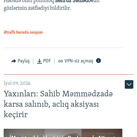
Həbsdə olan politoloq
Bəhruz Səmədov
un
gözlərinin zəiflədiyi bildirilir.
Ətraflı burada oxuyun
Paylaş
PDF
VPN-siz açmaq
İyul 09, 2026
Yaxınları: Sahib Məmmədzadə
karsa salınıb, aclıq aksiyası
keçirir