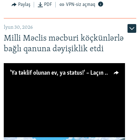
Paylaş
PDF
VPN-siz açmaq
İyun 30, 2026
Milli Məclis məcburi köçkünlərlə
bağlı qanuna dəyişiklik etdi
'Ya təklif olunan ev, ya status!' – Laçın köçkünü: 'Laçından başqa heç hara!'