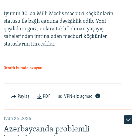
240p
İyunun 30-da Milli Məclis məcburi köçkünlərin
360p
statusu ilə bağlı qanuna dəyişiklik edib. Yeni
480p
qaydalara görə, onlara təklif olunan yaşayış
720p
sahələrindən imtina edən məcburi köçkünlər
statuslarını itirəcəklər.
1080p
Ətraflı burada oxuyun
Auto
240p
360p
480p
Paylaş
PDF
VPN-siz açmaq
720p
1080p
İyun 26, 2026
Azərbaycanda problemli