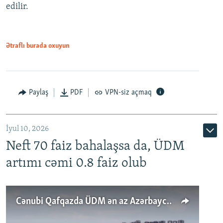
edilir.
Ətraflı burada oxuyun
Paylaş
PDF
VPN-siz açmaq
İyul 10, 2026
Neft 70 faiz bahalaşsa da, ÜDM
artımı cəmi 0.8 faiz olub
Cənubi Qafqazda ÜDM ən az Azərbaycanda artır: Qonşuları niyə Bakını qabaqlaya bilir?