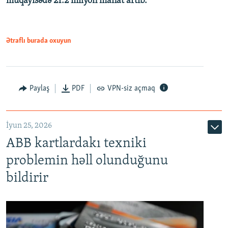
müqayisədə 21.2 milyon manat artıb.
1080p
Ətraflı burada oxuyun
Auto
240p
360p
480p
Paylaş
PDF
VPN-siz açmaq
720p
1080p
İyun 25, 2026
ABB kartlardakı texniki
problemin həll olunduğunu
bildirir