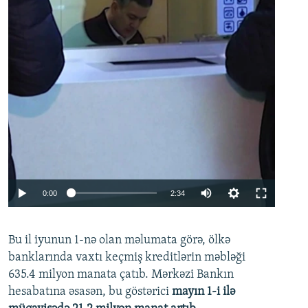
Auto
0:00
2:34
240p
Bu il iyunun 1-nə olan məlumata görə, ölkə
360p
banklarında vaxtı keçmiş kreditlərin məbləği
480p
635.4 milyon manata çatıb. Mərkəzi Bankın
720p
hesabatına əsasən, bu göstərici
mayın 1-i ilə