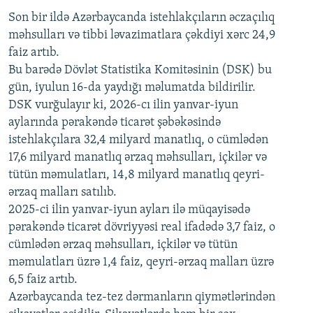
Son bir ildə Azərbaycanda istehlakçıların
360p
əczaçılıq
məhsulları və tibbi ləvazimatlara çəkdiyi xərc 24,9
480p
Auto
240p
360p
480p
faiz artıb.
720p
Bu barədə Dövlət Statistika Komitəsinin (DSK) bu
720p
1080p
gün, iyulun 16-da yaydığı məlumatda bildirilir.
1080p
DSK vurğulayır ki, 2026-cı ilin yanvar-iyun
aylarında pərakəndə ticarət şəbəkəsində
istehlakçılara 32,4 milyard manatlıq, o cümlədən
17,6 milyard manatlıq ərzaq məhsulları, içkilər və
tütün məmulatları, 14,8 milyard manatlıq qeyri-
ərzaq malları satılıb.
2025-ci ilin yanvar-iyun ayları ilə müqayisədə
pərakəndə ticarət dövriyyəsi real ifadədə 3,7 faiz, o
cümlədən ərzaq məhsulları, içkilər və tütün
məmulatları üzrə 1,4 faiz, qeyri-ərzaq malları üzrə
6,5 faiz artıb.
Azərbaycanda tez-tez dərmanların qiymətlərindən