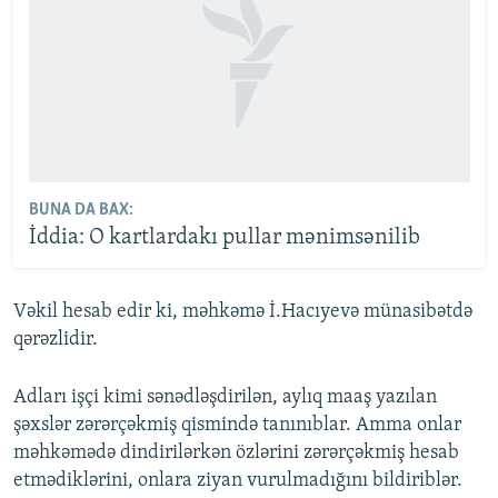
BUNA DA BAX:
İddia: O kartlardakı pullar mənimsənilib
Vəkil hesab edir ki, məhkəmə İ.Hacıyevə münasibətdə
qərəzlidir.
Adları işçi kimi sənədləşdirilən, aylıq maaş yazılan
şəxslər zərərçəkmiş qismində tanınıblar. Amma onlar
məhkəmədə dindirilərkən özlərini zərərçəkmiş hesab
etmədiklərini, onlara ziyan vurulmadığını bildiriblər.