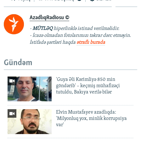
AzadlıqRadiosu ©
-
MÜTLƏQ
hiperlinklə istinad verilməlidir.
- İcazə olmadan fotolarımızı təkrar dərc etməyin.
İstifadə şərtləri haqda
ətraflı burada
Gündəm
'Guya Əli Kərimliyə 850 min
göndərib' – keçmiş mühafizəçi
tutuldu, Bakıya verilə bilər
Elvin Mustafayev azadlıqda:
'Milyonluq yox, minlik korrupsiya
var'