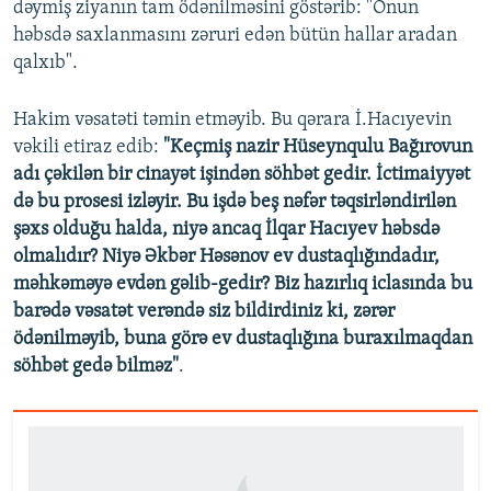
dəymiş ziyanın tam ödənilməsini göstərib: "Onun
həbsdə saxlanmasını zəruri edən bütün hallar aradan
qalxıb".
Hakim vəsatəti təmin etməyib. Bu qərara İ.Hacıyevin
vəkili etiraz edib:
"Keçmiş nazir Hüseynqulu Bağırovun
adı çəkilən bir cinayət işindən söhbət gedir. İctimaiyyət
də bu prosesi izləyir. Bu işdə beş nəfər təqsirləndirilən
şəxs olduğu halda, niyə ancaq İlqar Hacıyev həbsdə
olmalıdır? Niyə Əkbər Həsənov ev dustaqlığındadır,
məhkəməyə evdən gəlib-gedir? Biz hazırlıq iclasında bu
barədə vəsatət verəndə siz bildirdiniz ki, zərər
ödənilməyib, buna görə ev dustaqlığına buraxılmaqdan
söhbət gedə bilməz"
.