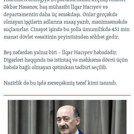
Əkbər Həsənov, baş mühasibi İlqar Hacıyev və
departamentin daha üç əməkdaşı. Onlar gerçəkdə
olmayan işçilərin adlarına maaş yazıb, mənimsəməkdə
suçlanırlar. Cinayət işində bu yolla ümumilikdə 451 min
manat dövlət vəsaitinin yeyintisindən söhbət gedir.
Beş nəfərdən yalnız biri – İlqar Hacıyev həbsdədir.
Digərləri haqqında isə istintaq və məhkəmə dövrü üçün
həbslə bağlı olmayan qətimkan tədbiri seçilib.
Nazirlik də bu işdə zərərçəkmiş tərəf kimi tanınıb.