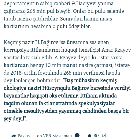
departamentin sabiq rəhbəri Ə.Hacıyevi yanına
çağıraraq 265 min pul istəyib. Onlar bu pulu sələmlə
tapıb nazirə çatdırıblar. Sonradan həmin maaş
kartlarının hesabına o pulu ödəyiblər.
Keçmiş nazir H.Bağırov isə ünvanına səslənən
korrupsiya ittihamlarını hüquqi təmsilçisi Anar Rzayev
vasitəsilə təkzib edib. A.Rzayev deyib ki, istər saxta
kartlardan hər ay 10 min manat nazirə çatması, istərsə
də 2018-ci ilin fevralında 265 min verilməsi haqda
deyilənlər şər-böhtandır:
"Baş mühasibin keçmiş
ekologiya naziri Hüseynqulu Bağırov barəsində verdiyi
bəyanatlar həqiqəti əks etdirmir. İttiham aktında
təqdim olunan faktlar ətrafında spekulyasiyalar
etməklə məsuliyyətdən yayınmaq cəhdindən başqa bir
şey deyil"
.
Paylaş
VPN-siz açmaq
Bizi izlə