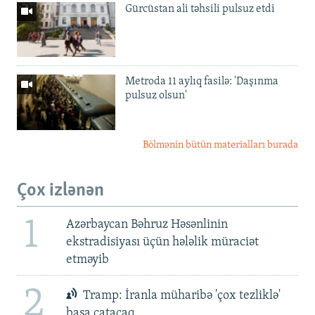
Gürcüstan ali təhsili pulsuz etdi
Metroda 11 aylıq fasilə: 'Daşınma
pulsuz olsun'
Bölmənin bütün materialları burada
Çox izlənən
1
Azərbaycan Bəhruz Həsənlinin
ekstradisiyası üçün hələlik müraciət
etməyib
2
Tramp: İranla müharibə 'çox tezliklə'
başa çatacaq