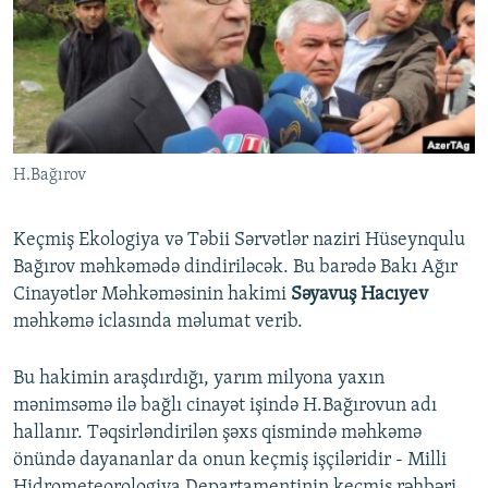
İNFOQRAFIKA
AZƏRBAYCAN ƏDƏBIYYATI KITABXANASI
MISSIYAMIZ
BIZI IZLƏ
KARIKATURA
İSLAM VƏ DEMOKRATIYA
PEŞƏ ETIKASI VƏ JURNALISTIKA STANDARTLARIMIZ
İZ - MƏDƏNIYYƏT PROQRAMI
MATERIALLARIMIZDAN ISTIFADƏ
AZADLIQRADIOSU MOBIL TELEFONUNUZDA
RFE/RL-in bütün saytları
H.Bağırov
BIZIMLƏ ƏLAQƏ
XƏBƏR BÜLLETENLƏRIMIZ
Keçmiş Ekologiya və Təbii Sərvətlər naziri Hüseynqulu
Bağırov məhkəmədə dindiriləcək. Bu barədə Bakı Ağır
Cinayətlər Məhkəməsinin hakimi
Səyavuş Hacıyev
məhkəmə iclasında məlumat verib.
Bu hakimin araşdırdığı, yarım milyona yaxın
mənimsəmə ilə bağlı cinayət işində H.Bağırovun adı
hallanır. Təqsirləndirilən şəxs qismində məhkəmə
önündə dayananlar da onun keçmiş işçiləridir - Milli
Hidrometeorologiya Departamentinin keçmiş rəhbəri