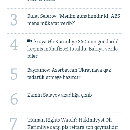
3
Rüfət Səfərov: 'Mənim günahımdır ki, ABŞ
mənə mükafat verib?'
4
'Guya Əli Kərimliyə 850 min göndərib' –
keçmiş mühafizəçi tutuldu, Bakıya verilə
bilər
5
Bayramov: Azərbaycan Ukraynaya qaz
tədarük etməyə hazırdır
6
Zamin Salayev azadlığa çıxıb
7
'Human Rights Watch': Hakimiyyət Əli
Kərimliyə qarşı pis rəftara son qoymalıdır