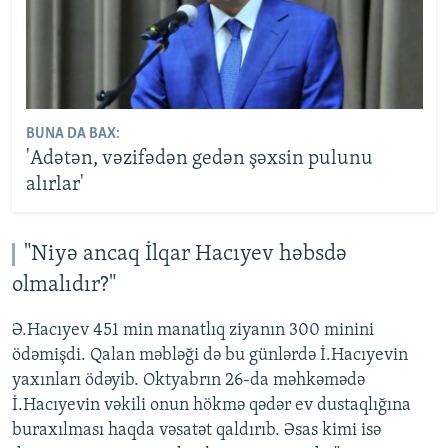
BUNA DA BAX:
'Adətən, vəzifədən gedən şəxsin pulunu
alırlar'
"Niyə ancaq İlqar Hacıyev həbsdə
olmalıdır?"
Ə.Hacıyev 451 min manatlıq ziyanın 300 minini
ödəmişdi. Qalan məbləği də bu günlərdə İ.Hacıyevin
yaxınları ödəyib. Oktyabrın 26-da məhkəmədə
İ.Hacıyevin vəkili onun hökmə qədər ev dustaqlığına
buraxılması haqda vəsatət qaldırıb. Əsas kimi isə