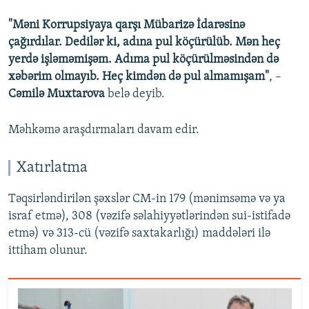
"Məni Korrupsiyaya qarşı Mübarizə İdarəsinə
çağırdılar. Dedilər ki, adına pul köçürülüb. Mən heç
yerdə işləməmişəm. Adıma pul köçürülməsindən də
xəbərim olmayıb. Heç kimdən də pul almamışam"
, –
Cəmilə Muxtarova
belə deyib.
Məhkəmə araşdırmaları davam edir.
Xatırlatma
Təqsirləndirilən şəxslər CM-in 179 (mənimsəmə və ya
israf etmə), 308 (vəzifə səlahiyyətlərindən sui-istifadə
etmə) və 313-cü (vəzifə saxtakarlığı) maddələri ilə
ittiham olunur.