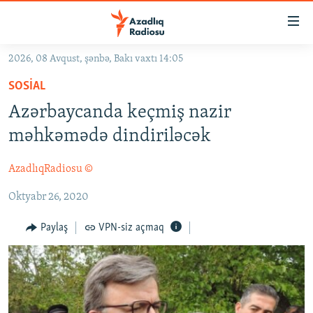
Keçid
linkləri
Əsas
2026, 08 Avqust, şənbə, Bakı vaxtı 14:05
məzmuna
GÜNDƏM
SOSIAL
qayıt
#İZAHLA
Əsas
Azərbaycanda keçmiş nazir
KORRUPSIOMETR
naviqasiyaya
məhkəmədə dindiriləcək
qayıt
#ƏSLINDƏ
Axtarışa
AzadlıqRadiosu ©
FƏRQƏ BAX
keç
Oktyabr 26, 2020
QANUNI DOĞRU
ARAŞDIRMA
Paylaş
VPN-siz açmaq
MULTIMEDIA
RADIO ARXIV
VIDEO
HAQQIMIZDA
FOTOQALEREYA
OXU ZALI