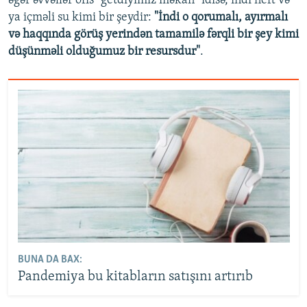
əgər əvvəllər ofis "getdiyimiz məkan" idisə, indi neft və
ya içməli su kimi bir şeydir:
"İndi o qorumalı, ayırmalı
və haqqında görüş yerindən tamamilə fərqli bir şey kimi
düşünməli olduğumuz bir resursdur"
.
BUNA DA BAX:
Pandemiya bu kitabların satışını artırıb