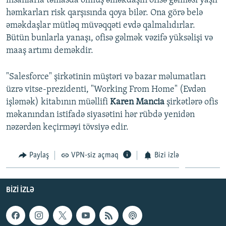
insanlarla təmasda olmuş əməkdaşın ofisə gəlməsi yaşlı
həmkarları risk qarşısında qoya bilər. Ona görə belə
əməkdaşlar mütləq müvəqqəti evdə qalmalıdırlar.
Bütün bunlarla yanaşı, ofisə gəlmək vəzifə yüksəlişi və
maaş artımı deməkdir.
"Salesforce" şirkətinin müştəri və bazar məlumatları
üzrə vitse-prezidenti, "Working From Home" (Evdən
işləmək) kitabının müəllifi
Karen Mancia
şirkətlərə ofis
məkanından istifadə siyasətini hər rübdə yenidən
nəzərdən keçirməyi tövsiyə edir.
Paylaş
VPN-siz açmaq
Bizi izlə
BIZI IZLƏ