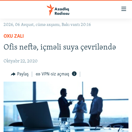
Keçid
linkləri
Əsas
2026, 06 Avqust, cümə axşamı, Bakı vaxtı 20:16
məzmuna
GÜNDƏM
OXU ZALI
qayıt
#İZAHLA
Əsas
Ofis neftə, içməli suya çevriləndə
KORRUPSIOMETR
naviqasiyaya
qayıt
Oktyabr 22, 2020
#ƏSLINDƏ
Axtarışa
FƏRQƏ BAX
Paylaş
VPN-siz açmaq
keç
QANUNI DOĞRU
ARAŞDIRMA
MULTIMEDIA
RADIO ARXIV
VIDEO
HAQQIMIZDA
FOTOQALEREYA
OXU ZALI