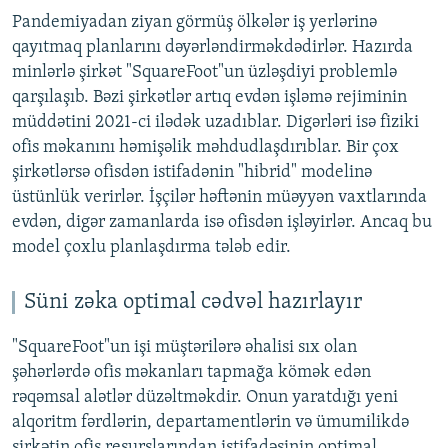
Pandemiyadan ziyan görmüş ölkələr iş yerlərinə
qayıtmaq planlarını dəyərləndirməkdədirlər. Hazırda
minlərlə şirkət "SquareFoot"un üzləşdiyi problemlə
qarşılaşıb. Bəzi şirkətlər artıq evdən işləmə rejiminin
müddətini 2021-ci ilədək uzadıblar. Digərləri isə fiziki
ofis məkanını həmişəlik məhdudlaşdırıblar. Bir çox
şirkətlərsə ofisdən istifadənin "hibrid" modelinə
üstünlük verirlər. İşçilər həftənin müəyyən vaxtlarında
evdən, digər zamanlarda isə ofisdən işləyirlər. Ancaq bu
model çoxlu planlaşdırma tələb edir.
Süni zəka optimal cədvəl hazırlayır
"SquareFoot"un işi müştərilərə əhalisi sıx olan
şəhərlərdə ofis məkanları tapmağa kömək edən
rəqəmsal alətlər düzəltməkdir. Onun yaratdığı yeni
alqoritm fərdlərin, departamentlərin və ümumilikdə
şirkətin ofis resurslarından istifadəsinin optimal