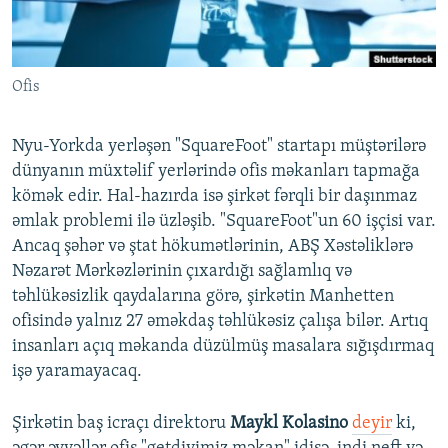
İNFOQRAFIKA
AZƏRBAYCAN ƏDƏBIYYATI KITABXANASI
MISSIYAMIZ
BIZI IZLƏ
KARIKATURA
İSLAM VƏ DEMOKRATIYA
PEŞƏ ETIKASI VƏ JURNALISTIKA STANDARTLARIMIZ
Ofis
İZ - MƏDƏNIYYƏT PROQRAMI
MATERIALLARIMIZDAN ISTIFADƏ
AZADLIQRADIOSU MOBIL TELEFONUNUZDA
RFE/RL-in bütün saytları
Nyu-Yorkda yerləşən "SquareFoot" startapı müştərilərə
BIZIMLƏ ƏLAQƏ
dünyanın müxtəlif yerlərində ofis məkanları tapmağa
kömək edir. Hal-hazırda isə şirkət fərqli bir daşınmaz
XƏBƏR BÜLLETENLƏRIMIZ
əmlak problemi ilə üzləşib. "SquareFoot"un 60 işçisi var.
Ancaq şəhər və ştat hökumətlərinin, ABŞ Xəstəliklərə
Nəzarət Mərkəzlərinin çıxardığı sağlamlıq və
təhlükəsizlik qaydalarına görə, şirkətin Manhetten
ofisində yalnız 27 əməkdaş təhlükəsiz çalışa bilər. Artıq
insanları açıq məkanda düzülmüş masalara sığışdırmaq
işə yaramayacaq.
Şirkətin baş icraçı direktoru
Maykl Kolasino
deyir
ki,