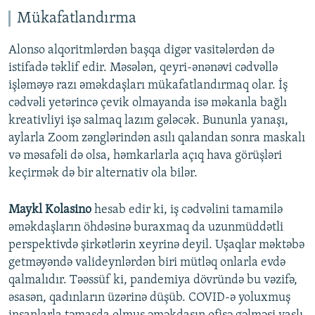
Mükafatlandırma
Alonso alqoritmlərdən başqa digər vasitələrdən də
istifadə təklif edir. Məsələn, qeyri-ənənəvi cədvəllə
işləməyə razı əməkdaşları mükafatlandırmaq olar. İş
cədvəli yetərincə çevik olmayanda isə məkanla bağlı
kreativliyi işə salmaq lazım gələcək. Bununla yanaşı,
aylarla Zoom zənglərindən asılı qalandan sonra maskalı
və məsafəli də olsa, həmkarlarla açıq hava görüşləri
keçirmək də bir alternativ ola bilər.
Maykl Kolasino
hesab edir ki, iş cədvəlini tamamilə
əməkdaşların öhdəsinə buraxmaq da uzunmüddətli
perspektivdə şirkətlərin xeyrinə deyil. Uşaqlar məktəbə
getməyəndə valideynlərdən biri mütləq onlarla evdə
qalmalıdır. Təəssüf ki, pandemiya dövründə bu vəzifə,
əsasən, qadınların üzərinə düşüb. COVID-ə yoluxmuş