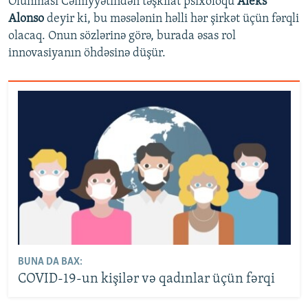
Olunması Cəmiyyətindən təşkilat psixoloqu
Aleks
Alonso
deyir ki, bu məsələnin həlli hər şirkət üçün fərqli
olacaq. Onun sözlərinə görə, burada əsas rol
innovasiyanın öhdəsinə düşür.
BUNA DA BAX:
COVID-19-un kişilər və qadınlar üçün fərqi