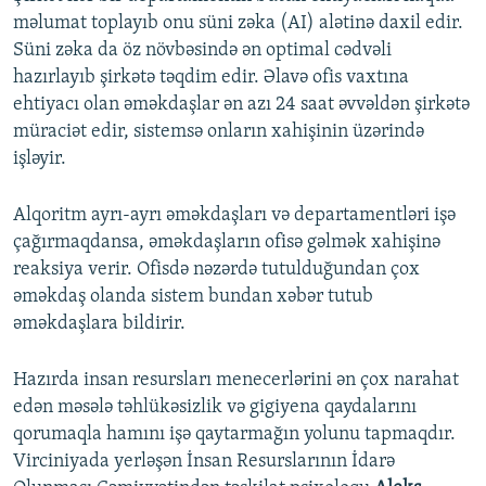
məlumat toplayıb onu süni zəka (AI) alətinə daxil edir.
Süni zəka da öz növbəsində ən optimal cədvəli
hazırlayıb şirkətə təqdim edir. Əlavə ofis vaxtına
ehtiyacı olan əməkdaşlar ən azı 24 saat əvvəldən şirkətə
müraciət edir, sistemsə onların xahişinin üzərində
işləyir.
Alqoritm ayrı-ayrı əməkdaşları və departamentləri işə
çağırmaqdansa, əməkdaşların ofisə gəlmək xahişinə
reaksiya verir. Ofisdə nəzərdə tutulduğundan çox
əməkdaş olanda sistem bundan xəbər tutub
əməkdaşlara bildirir.
Hazırda insan resursları menecerlərini ən çox narahat
edən məsələ təhlükəsizlik və gigiyena qaydalarını
qorumaqla hamını işə qaytarmağın yolunu tapmaqdır.
Virciniyada yerləşən İnsan Resurslarının İdarə