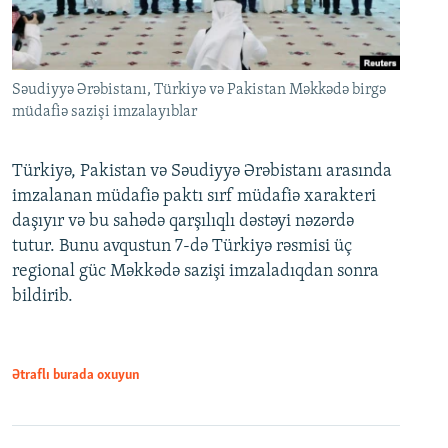
Səudiyyə Ərəbistanı, Türkiyə və Pakistan Məkkədə birgə
müdafiə sazişi imzalayıblar
Türkiyə, Pakistan və Səudiyyə Ərəbistanı arasında
imzalanan müdafiə paktı sırf müdafiə xarakteri
daşıyır və bu sahədə qarşılıqlı dəstəyi nəzərdə
tutur. Bunu avqustun 7-də Türkiyə rəsmisi üç
regional güc Məkkədə sazişi imzaladıqdan sonra
bildirib.
Ətraflı burada oxuyun