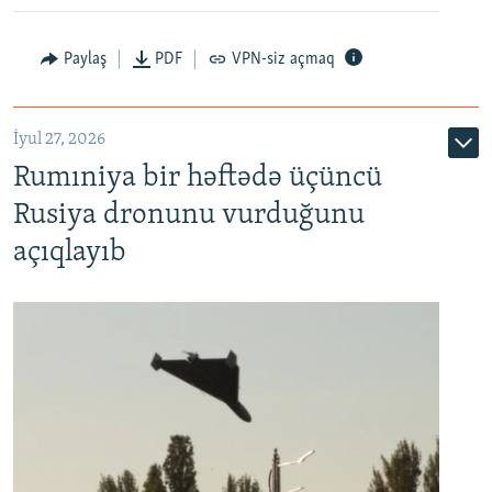
Paylaş
PDF
VPN-siz açmaq
İyul 27, 2026
Rumıniya bir həftədə üçüncü
Rusiya dronunu vurduğunu
açıqlayıb