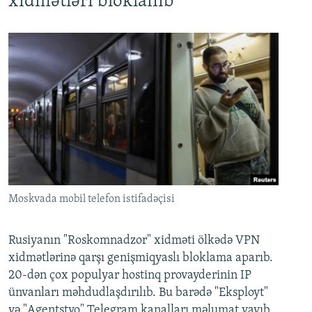
xidmətləri bloklanıb
Moskvada mobil telefon istifadəçisi
Rusiyanın "Roskomnadzor" xidməti ölkədə VPN
xidmətlərinə qarşı genişmiqyaslı bloklama aparıb.
20-dən çox populyar hostinq provayderinin IP
ünvanları məhdudlaşdırılıb. Bu barədə "Eksployt"
və "Agentstvo" Telegram kanalları məlumat yayıb.