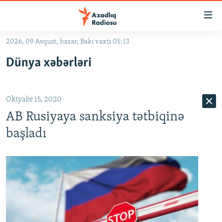
Keçid
linkləri
Əsas
2026, 09 Avqust, bazar, Bakı vaxtı 05:13
məzmuna
GÜNDƏM
Dünya xəbərləri
qayıt
#İZAHLA
Əsas
KORRUPSIOMETR
naviqasiyaya
Oktyabr 15, 2020
qayıt
#ƏSLINDƏ
Axtarışa
AB Rusiyaya sanksiya tətbiqinə
FƏRQƏ BAX
keç
başladı
QANUNI DOĞRU
ARAŞDIRMA
MULTIMEDIA
RADIO ARXIV
VIDEO
HAQQIMIZDA
FOTOQALEREYA
OXU ZALI