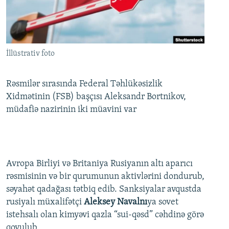
İNFOQRAFIKA
AZƏRBAYCAN ƏDƏBIYYATI KITABXANASI
MISSIYAMIZ
BIZI IZLƏ
KARIKATURA
İSLAM VƏ DEMOKRATIYA
PEŞƏ ETIKASI VƏ JURNALISTIKA STANDARTLARIMIZ
İZ - MƏDƏNIYYƏT PROQRAMI
MATERIALLARIMIZDAN ISTIFADƏ
İllüstrativ foto
AZADLIQRADIOSU MOBIL TELEFONUNUZDA
RFE/RL-in bütün saytları
BIZIMLƏ ƏLAQƏ
Rəsmilər sırasında Federal Təhlükəsizlik
Xidmətinin (FSB) başçısı Aleksandr Bortnikov,
XƏBƏR BÜLLETENLƏRIMIZ
müdafiə nazirinin iki müavini var
Avropa Birliyi və Britaniya Rusiyanın altı aparıcı
rəsmisinin və bir qurumunun aktivlərini dondurub,
səyahət qadağası tətbiq edib. Sanksiyalar avqustda
rusiyalı müxalifətçi
Aleksey Navalnı
ya sovet
istehsalı olan kimyəvi qazla “sui-qəsd” cəhdinə görə
qoyulub.