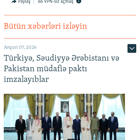
Paylaş
VPN-siz açmaq
Bütün xəbərləri izləyin
Avqust 07, 2026
Türkiyə, Səudiyyə Ərəbistanı və
Pakistan müdafiə paktı
imzalayıblar