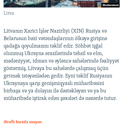
Litva
Litvanın Xarici İşlər Nazirliyi (XİN) Rusiya və
Belarusun bəzi vətəndaşlarının ölkəyə girişinə
qadağa qoyulmasını təklif edir. Söhbət işğal
olunmuş Ukrayna ərazilərində təhsil və elm,
mədəniyyət, idman və əyləncə sahələrində fəaliyyət
göstərmiş, Litvaya bu sahələrdə çalışmaq üçün
getmək istəyənlədən gedir. Eyni təklif Rusiyanın
Ukraynaya qarşı genişmiqyaslı müharibəsini
birbaşa və ya dolayısı ilə dəstəkləyən və ya bu
müharibədə iştirak edən şəxsləri də nəzərdə tutur.
Ətraflı burada oxuyun