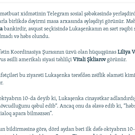
ətbuat xidmətinin Telegram sosial şəbəkəsində yerləşdird
la birlikdə dəyirmi masa arxasında əyləşdiyi görünür. Mə
ka
bankirdir, avqust seçkisində Lukaşenkanın ən sərt rəqibi s
lmadı və həbs olundu.
fətin Koordinasiya Şurasının üzvü olan hüquqşünas
Liliya 
s əsilli amerikalı siyasi təhlilçi
Vitali Şkliarov
görünür.
ətçiləri bu ziyarəti Lukaşenka tərəfdən zəiflik əlaməti kim
r.
ktyabrın 10-da deyib ki, Lukaşenka cinayətkar adlandırdığ
vcudluğunu qəbul edib“. Ancaq onu da əlavə edib ki, “hə
aloq apara bilməzsən”.
n bildirməsinə görə, dörd aydan bəri ilk dəfə oktyabrın 10