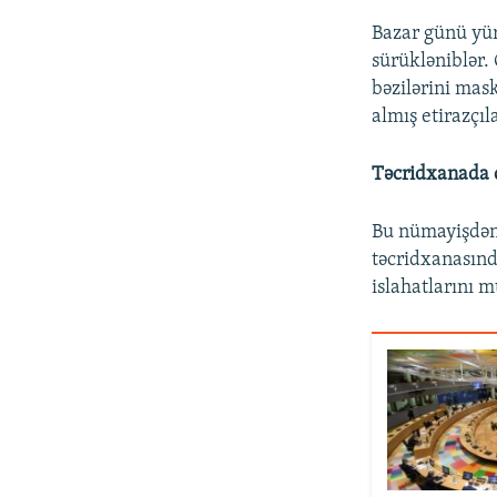
Bazar günü yür
sürükləniblər. 
bəzilərini mask
almış etirazçıl
Təcridxanada 
Bu nümayişdən 
təcridxanasınd
islahatlarını mü