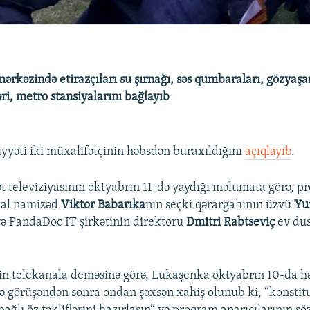
ərkəzində etirazçıları su şırnağı, səs qumbaraları, gözyaşa
ri, metro stansiyalarını bağlayıb
yyəti iki müxalifətçinin həbsdən buraxıldığını
açıqlayıb
.
ət televiziyasının oktyabrın 11-də yaydığı məlumata görə, pr
ial namizəd
Viktor Babarıka
nın seçki qərargahının üzvü
Yu
ə PandaDoc IT şirkətinin direktoru
Dmitri Rabtseviç
ev dus
n telekanala deməsinə görə, Lukaşenka oktyabrın 10-da h
lə görüşəndən sonra ondan şəxsən xahiş olunub ki, “konstit