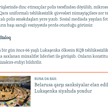
üşlərində dinc etirazçılar polis tərəfindən döyülüb, mikroa
Qara uniformalı təhlükəsizlik qüvvələri nümayişçilərə zor tə
alı polis əməkdaşları yerə yıxıb. Sosial mediada yayılan fo
arın başı sarıqlı vəziyyətdə yerdə oturduğu görünür.
dialoq
bir gün öncə 66 yaşlı Lukaşenka ölkənin KQB təhlükəsizli
a saxlanan müxalifət liderləri ilə görüşüb. Onların konstitu
zakirə etdiyi bildirilir.
BUNA DA BAX:
Belarusa qarşı sanksiyalar elan edil
Lukaşenka siyahıda yoxdur