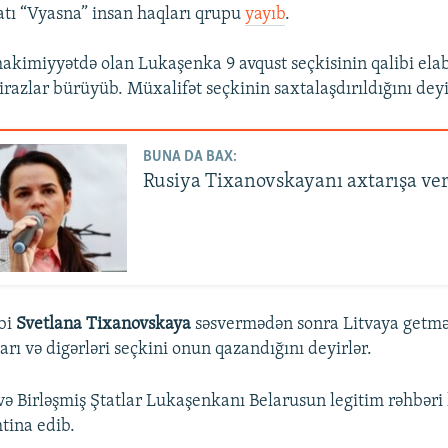
atı “Vyasna” insan haqları qrupu
yayıb
.
hakimiyyətdə olan Lukaşenka 9 avqust seçkisinin qalibi el
irazlar bürüyüb. Müxalifət seçkinin saxtalaşdırıldığını deyi
BUNA DA BAX:
Rusiya Tixanovskayanı axtarışa ve
bi
Svetlana Tixanovskaya
səsvermədən sonra Litvaya getm
arı və digərləri seçkini onun qazandığını deyirlər.
 və Birləşmiş Ştatlar Lukaşenkanı Belarusun legitim rəhbəri
tina edib.