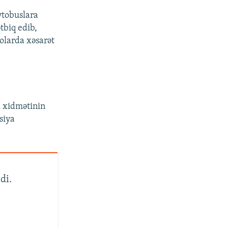
vtobuslara
tbiq edib,
tolarda xəsarət
k xidmətinin
siya
di.