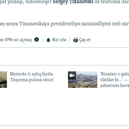
yat yoldaşı, videobloqer
Sergey Tixanovski
ilə telefonla da
ən sonra Tixanovskaya prezidentliyə namizədliyini irəli sü
VPN-siz açmaq
Bizi izlə
Çap et
Metroda 11 aylıq fasilə:
'Binaları o qədə
'Daşınma pulsuz olsun'
tikiblər ki...' 
şəhərində hav