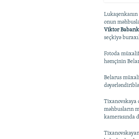
Lukaşenkanın m
onun məhbuslar
Viktor Babarı
seçkiyə buraxı
Fotoda müxali
həmçinin Belaru
Belarus müxalif
dəyərləndiriblə
Tixanovskaya o
məhbusların mö
kamerasında di
Tixanovskayanı