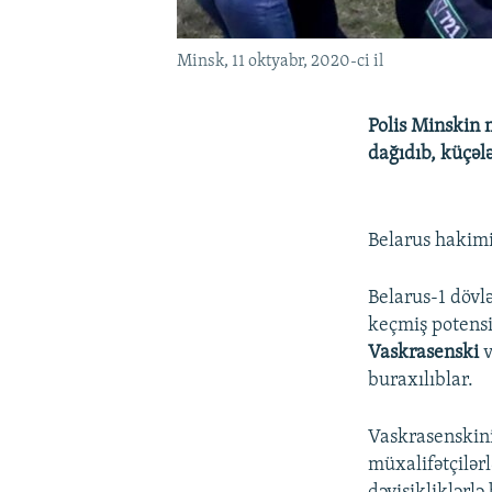
Minsk, 11 oktyabr, 2020-ci il
Polis Minskin m
dağıdıb, küçələ
Belarus hakimi
Belarus-1 dövl
keçmiş potens
Vaskrasenski
v
buraxılıblar.
Vaskrasenskini
müxalifətçilər