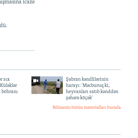
nışmasına icazə
rdü.
r sıx
Şabran kəndlilərinin
— Küləklər
harayı: 'Məcburuq ki,
a böhranı
heyvanları satıb kənddən
şəhərə köçək'
Bölmənin bütün materialları burada