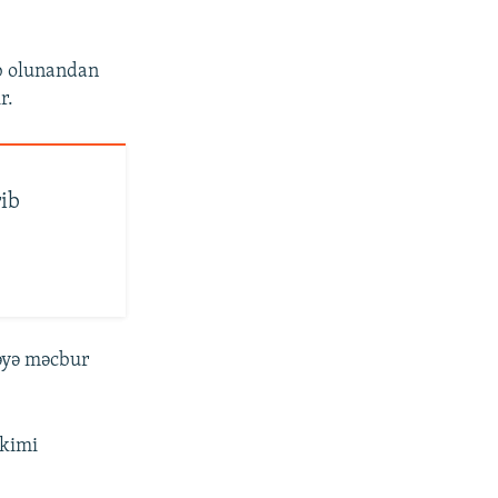
ab olunandan
r.
rib
əyə məcbur
 kimi