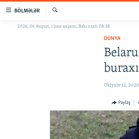
Keçid
BÖLMƏLƏR
linkləri
Axtar
Əsas
2026, 06 Avqust, cümə axşamı, Bakı vaxtı 08:38
GÜNDƏM
məzmuna
DÜNYA
#İZAHLA
qayıt
Əsas
Belaru
KORRUPSIOMETR
naviqasiyaya
#ƏSLINDƏ
qayıt
buraxı
Axtarışa
FƏRQƏ BAX
keç
QANUNI DOĞRU
Oktyabr 12, 202
ARAŞDIRMA
Paylaş
MULTIMEDIA
RADIO ARXIV
VIDEO
HAQQIMIZDA
FOTOQALEREYA
OXU ZALI