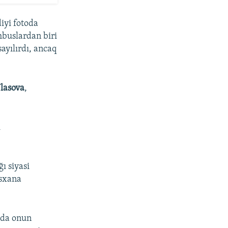
iyi fotoda
hbuslardan biri
ayılırdı, ancaq
Vlasova
,
i
ı siyasi
bsxana
-da onun