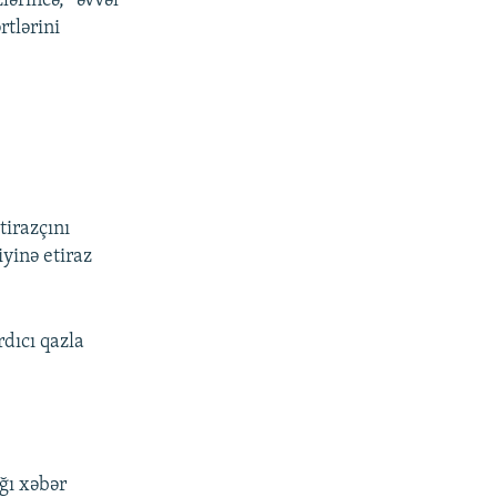
zlərincə, “əvvəl
rtlərini
tirazçını
iyinə etiraz
rdıcı qazla
ğı xəbər