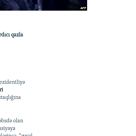
rdıcı qazla
ezidentliyə
ri
taqlığına
əbsdə olan
usiyaya