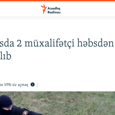
sda 2 müxalifətçi həbsdən
lıb
0
VPN-siz açmaq