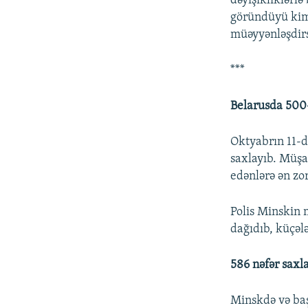
dəyişikliklərlə
göründüyü kimi
müəyyənləşdirs
***
Belarusda 500-
Oktyabrın 11-d
saxlayıb. Müş
edənlərə ən zo
Polis Minskin m
dağıdıb, küçələ
586 nəfər saxl
Minskdə və baş