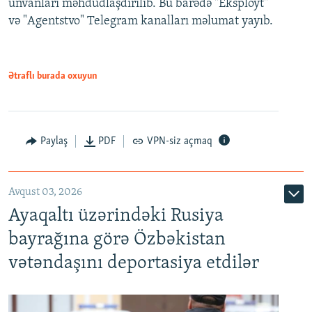
ünvanları məhdudlaşdırılıb. Bu barədə "Eksployt"
və "Agentstvo" Telegram kanalları məlumat yayıb.
Ətraflı burada oxuyun
Paylaş
PDF
VPN-siz açmaq
Avqust 03, 2026
Ayaqaltı üzərindəki Rusiya
bayrağına görə Özbəkistan
vətəndaşını deportasiya etdilər