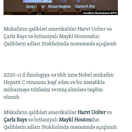
İNFOQRAFIKA
AZƏRBAYCAN ƏDƏBIYYATI KITABXANASI
MISSIYAMIZ
BIZI IZLƏ
KARIKATURA
İSLAM VƏ DEMOKRATIYA
PEŞƏ ETIKASI VƏ JURNALISTIKA STANDARTLARIMIZ
İZ - MƏDƏNIYYƏT PROQRAMI
MATERIALLARIMIZDAN ISTIFADƏ
Mükafatın qalibləri amerikalılar Harvi Uolter və
Çarlz Rays və britaniyalı Maykl Houtondur.
AZADLIQRADIOSU MOBIL TELEFONUNUZDA
RFE/RL-in bütün saytları
Qaliblərin adları Stokholmda mərasimdə açıqlanıb
BIZIMLƏ ƏLAQƏ
XƏBƏR BÜLLETENLƏRIMIZ
2020-ci il fiziologiya və tibb üzrə Nobel mükafatı
Hepatit C virusunu kəşf edən və bu xəstəliklə
mübarizəyə töhfəsini vermiş alimlərə təqdim
olunub.
Mükafatın qalibləri amerikalılar
Harvi Uolter
və
Çarlz Rays
və britaniyalı
Maykl Houton
dur.
Qaliblərin adları Stokholmda mərasimdə açıqlanıb.