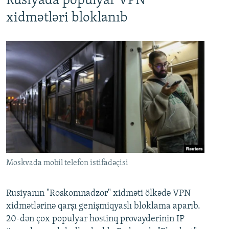
Rusiyada populyar VPN
xidmətləri bloklanıb
Moskvada mobil telefon istifadəçisi
Rusiyanın "Roskomnadzor" xidməti ölkədə VPN
xidmətlərinə qarşı genişmiqyaslı bloklama aparıb.
20-dən çox populyar hostinq provayderinin IP