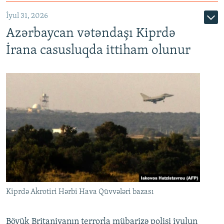
İyul 31, 2026
Azərbaycan vətəndaşı Kiprdə
İrana casusluqda ittiham olunur
Kiprdə Akrotiri Hərbi Hava Qüvvələri bazası
Böyük Britaniyanın terrorla mübarizə polisi iyulun