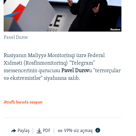
Pavel Durov
Rusiyanın Maliyyə Monitorinqi üzrə Federal
Xidməti (Rosfinmonitorinq) "Telegram"
messencerinin qurucusu
Pavel Durov
u "terrorçular
və ekstremistlər" siyahısına salıb.
Ətraflı burada oxuyun
Paylaş
PDF
VPN-siz açmaq