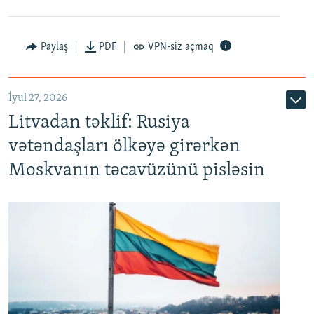
Paylaş
PDF
VPN-siz açmaq
İyul 27, 2026
Litvadan təklif: Rusiya
vətəndaşları ölkəyə girərkən
Moskvanın təcavüzünü pisləsin