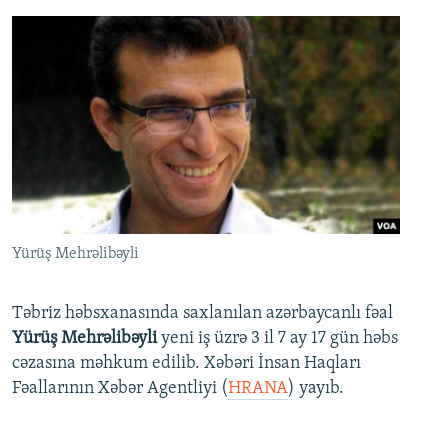
Yürüş Mehrəlibəyli
Təbriz həbsxanasında saxlanılan azərbaycanlı fəal
Yürüş Mehrəlibəyli
yeni iş üzrə 3 il 7 ay 17 gün həbs
cəzasına məhkum edilib. Xəbəri İnsan Haqları
Fəallarının Xəbər Agentliyi (
HRANA
) yayıb.