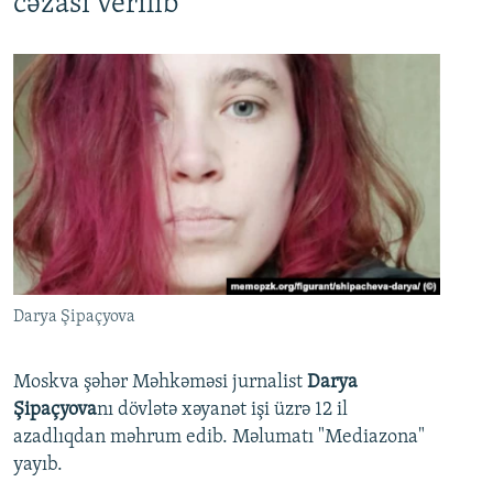
cəzası verilib
Darya Şipaçyova
Moskva şəhər Məhkəməsi jurnalist
Darya
Şipaçyova
nı dövlətə xəyanət işi üzrə 12 il
azadlıqdan məhrum edib. Məlumatı "Mediazona"
yayıb.