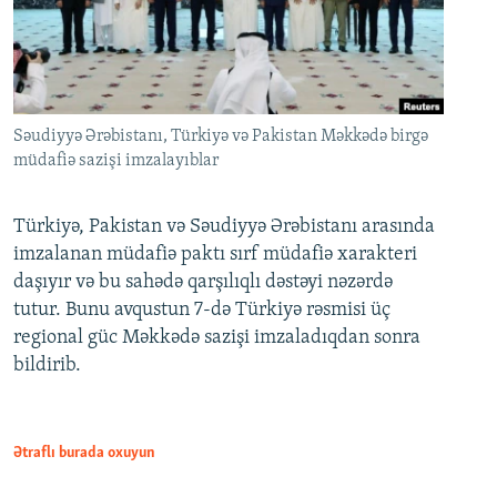
Səudiyyə Ərəbistanı, Türkiyə və Pakistan Məkkədə birgə
müdafiə sazişi imzalayıblar
Türkiyə, Pakistan və Səudiyyə Ərəbistanı arasında
imzalanan müdafiə paktı sırf müdafiə xarakteri
daşıyır və bu sahədə qarşılıqlı dəstəyi nəzərdə
tutur. Bunu avqustun 7-də Türkiyə rəsmisi üç
regional güc Məkkədə sazişi imzaladıqdan sonra
bildirib.
Ətraflı burada oxuyun