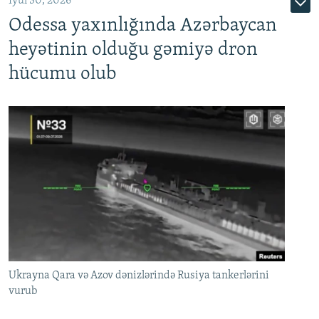
İyul 30, 2026
Odessa yaxınlığında Azərbaycan
heyətinin olduğu gəmiyə dron
hücumu olub
Ukrayna Qara və Azov dənizlərində Rusiya tankerlərini
vurub