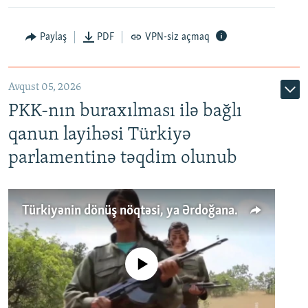
Paylaş
PDF
VPN-siz açmaq
Avqust 05, 2026
PKK-nın buraxılması ilə bağlı
qanun layihəsi Türkiyə
parlamentinə təqdim olunub
Türkiyənin dönüş nöqtəsi, ya Ərdoğana üçüncü şans: PKK ilə qəfil barışıq nə deməkdir?
No media source currently available