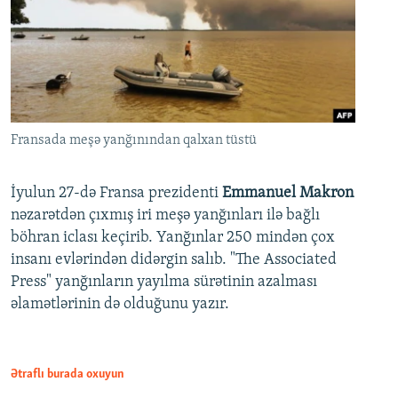
Fransada meşə yanğınından qalxan tüstü
İyulun 27-də Fransa prezidenti
Emmanuel Makron
nəzarətdən çıxmış iri meşə yanğınları ilə bağlı
böhran iclası keçirib. Yanğınlar 250 mindən çox
insanı evlərindən didərgin salıb. "The Associated
Press" yanğınların yayılma sürətinin azalması
əlamətlərinin də olduğunu yazır.
Ətraflı burada oxuyun