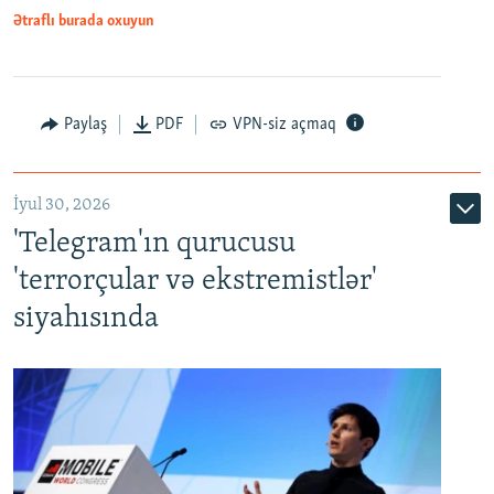
Ətraflı burada oxuyun
Paylaş
PDF
VPN-siz açmaq
İyul 30, 2026
'Telegram'ın qurucusu
'terrorçular və ekstremistlər'
siyahısında