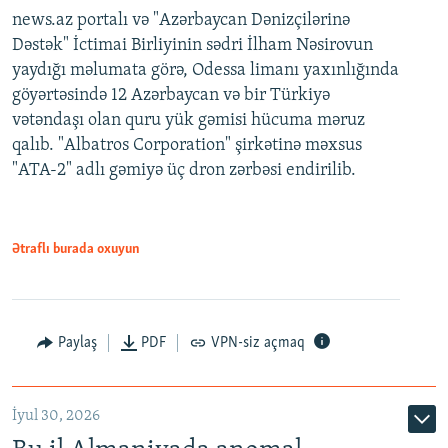
news.az portalı və "Azərbaycan Dənizçilərinə
Dəstək" İctimai Birliyinin sədri İlham Nəsirovun
yaydığı məlumata görə, Odessa limanı yaxınlığında
göyərtəsində 12 Azərbaycan və bir Türkiyə
vətəndaşı olan quru yük gəmisi hücuma məruz
qalıb. "Albatros Corporation" şirkətinə məxsus
"ATA-2" adlı gəmiyə üç dron zərbəsi endirilib.
Ətraflı burada oxuyun
Paylaş
PDF
VPN-siz açmaq
İyul 30, 2026