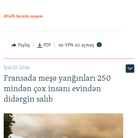
Ətraflı burada oxuyun
Paylaş
PDF
VPN-siz açmaq
İyul 27, 2026
Fransada meşə yanğınları 250
mindən çox insanı evindən
didərgin salıb