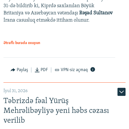
31-də bildirib ki, Kiprdə saxlanılan Böyük
Britaniya və Azərbaycan vətəndaşı
Rəşad Sultanov
İrana casusluq etməkdə ittiham olunur.
Ətraflı burada oxuyun
Paylaş
PDF
VPN-siz açmaq
İyul 31, 2026
Təbrizdə fəal Yürüş
Mehrəlibəyliyə yeni həbs cəzası
verilib