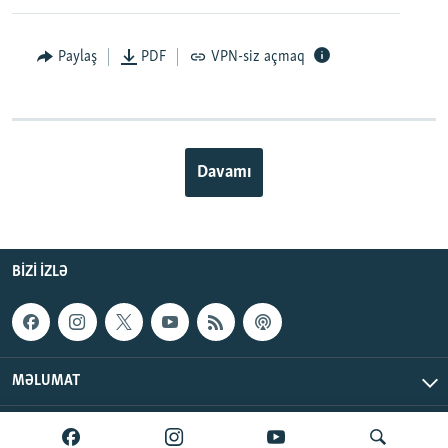
Paylaş
PDF
VPN-siz açmaq
Davamı
BIZI IZLƏ
MƏLUMAT
AzadlıqRadiosu © 2026 Inc. | Bütün hüquqlar qorunur