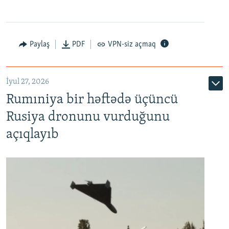
Paylaş
PDF
VPN-siz açmaq
İyul 27, 2026
Rumıniya bir həftədə üçüncü
Rusiya dronunu vurduğunu
açıqlayıb