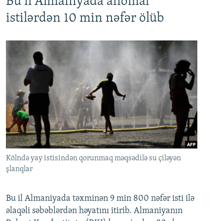
Bu il Almaniyada anomal
istilərdən 10 min nəfər ölüb
Kölndə yay istisindən qorunmaq məqsədilə su çiləyən
şlanqlar
Bu il Almaniyada təxminən 9 min 800 nəfər isti ilə
əlaqəli səbəblərdən həyatını itirib. Almaniyanın