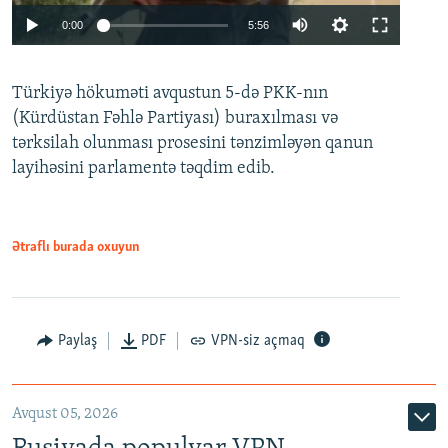
Auto
0:00
5:56
240p
Türkiyə hökuməti avqustun 5-də PKK-nın
360p
(Kürdüstan Fəhlə Partiyası) buraxılması və
480p
Auto
240p
360p
480p
tərksilah olunması prosesini tənzimləyən qanun
720p
layihəsini parlamentə təqdim edib.
720p
1080p
1080p
Ətraflı burada oxuyun
Paylaş
PDF
VPN-siz açmaq
Avqust 05, 2026