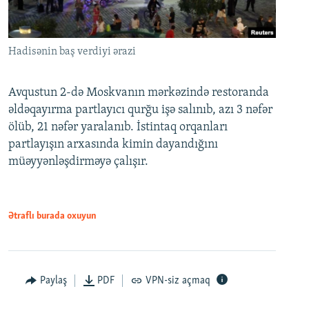
Hadisənin baş verdiyi ərazi
Avqustun 2-də Moskvanın mərkəzində restoranda
əldəqayırma partlayıcı qurğu işə salınıb, azı 3 nəfər
ölüb, 21 nəfər yaralanıb. İstintaq orqanları
partlayışın arxasında kimin dayandığını
müəyyənləşdirməyə çalışır.
Ətraflı burada oxuyun
Paylaş
PDF
VPN-siz açmaq