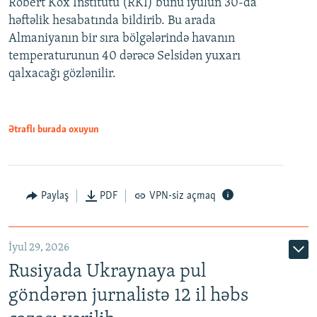
Robert Kox İnstitutu (RKI) bunu iyulun 30-da
həftəlik hesabatında bildirib. Bu arada
Almaniyanın bir sıra bölgələrində havanın
temperaturunun 40 dərəcə Selsidən yuxarı
qalxacağı gözlənilir.
Ətraflı burada oxuyun
Paylaş
PDF
VPN-siz açmaq
İyul 29, 2026
Rusiyada Ukraynaya pul
göndərən jurnalistə 12 il həbs