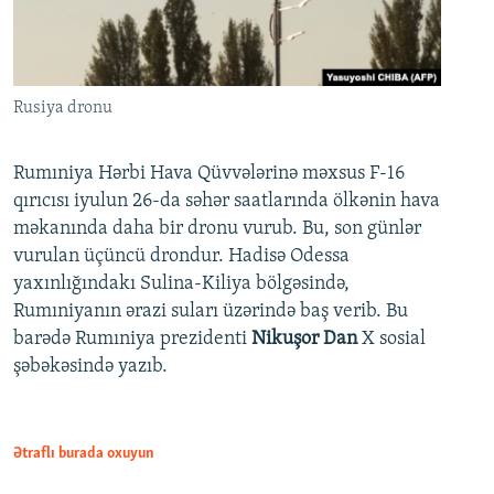
Rusiya dronu
Rumıniya Hərbi Hava Qüvvələrinə məxsus F-16
qırıcısı iyulun 26-da səhər saatlarında ölkənin hava
məkanında daha bir dronu vurub. Bu, son günlər
vurulan üçüncü drondur. Hadisə Odessa
yaxınlığındakı Sulina-Kiliya bölgəsində,
Rumıniyanın ərazi suları üzərində baş verib. Bu
barədə Rumıniya prezidenti
Nikuşor Dan
X sosial
şəbəkəsində yazıb.
Ətraflı burada oxuyun