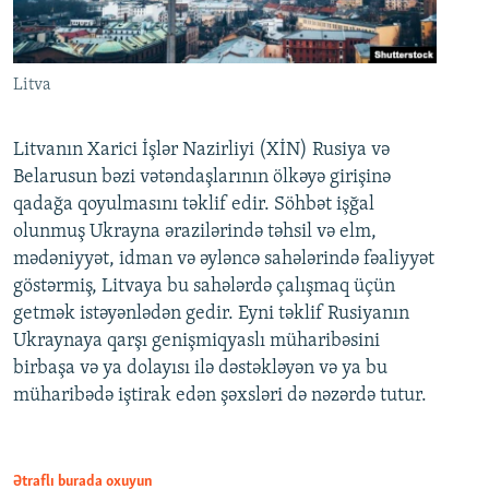
Litva
Litvanın Xarici İşlər Nazirliyi (XİN) Rusiya və
Belarusun bəzi vətəndaşlarının ölkəyə girişinə
qadağa qoyulmasını təklif edir. Söhbət işğal
olunmuş Ukrayna ərazilərində təhsil və elm,
mədəniyyət, idman və əyləncə sahələrində fəaliyyət
göstərmiş, Litvaya bu sahələrdə çalışmaq üçün
getmək istəyənlədən gedir. Eyni təklif Rusiyanın
Ukraynaya qarşı genişmiqyaslı müharibəsini
birbaşa və ya dolayısı ilə dəstəkləyən və ya bu
müharibədə iştirak edən şəxsləri də nəzərdə tutur.
Ətraflı burada oxuyun