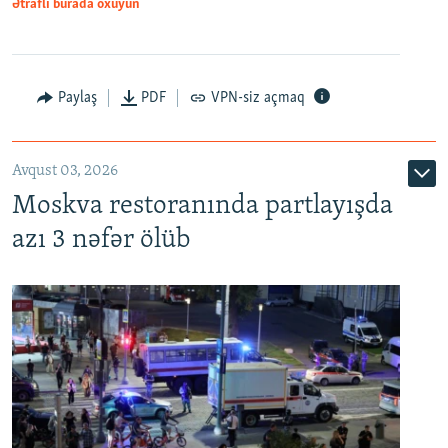
Ətraflı burada oxuyun
Paylaş
PDF
VPN-siz açmaq
Avqust 03, 2026
Moskva restoranında partlayışda
azı 3 nəfər ölüb