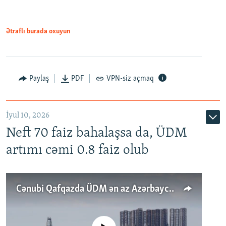
Ətraflı burada oxuyun
Paylaş
PDF
VPN-siz açmaq
İyul 10, 2026
Neft 70 faiz bahalaşsa da, ÜDM
artımı cəmi 0.8 faiz olub
Cənubi Qafqazda ÜDM ən az Azərbaycanda artır: Qonşuları niyə Bakını qabaqlaya bilir?