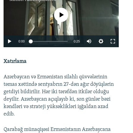
No media source currently available
Auto
0:00
0:25
240p
Xatırlama
360p
Auto
240p
360p
480p
480p
Azərbaycan və Ermənistan silahlı qüvvələrinin
720p
720p
810p
təmas xəttində sentyabrın 27-dən ağır döyüşlərin
getdiyi bildirilir. Hər iki tərəfdən itkilər olduğu
810p
deyilir. Azərbaycan açıqlayıb ki, son günlər bəzi
kəndləri və strateji yüksəklikləri işğaldan azad
edib.
Qarabağ münaqişəsi Ermənistanın Azərbaycana