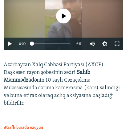
No media source currently available
Auto
0:00
6:51
240p
Azərbaycan Xalq Cəbhəsi Partiyası (AXCP)
360p
Daşkəsən rayon şöbəsinin sədri
Sahib
480p
Auto
240p
360p
480p
Məmmədzadə
nin 10 saylı Cəzaçəkmə
720p
Müəssisəsində cərimə kamerasına (kars) salındığı
720p
1080p
və buna etiraz olaraq aclıq aksiyasına başladığı
1080p
bildirilir.
Ətraflı burada oxuyun