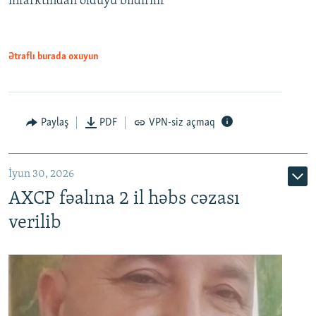
infarktından öldüyü bildirilir
Ətraflı burada oxuyun
Paylaş
PDF
VPN-siz açmaq
İyun 30, 2026
AXCP fəalına 2 il həbs cəzası
verilib