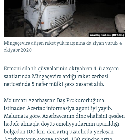
İNFOQRAFIKA
AZƏRBAYCAN ƏDƏBIYYATI KITABXANASI
MISSIYAMIZ
BIZI IZLƏ
KARIKATURA
İSLAM VƏ DEMOKRATIYA
PEŞƏ ETIKASI VƏ JURNALISTIKA STANDARTLARIMIZ
İZ - MƏDƏNIYYƏT PROQRAMI
MATERIALLARIMIZDAN ISTIFADƏ
AZADLIQRADIOSU MOBIL TELEFONUNUZDA
RFE/RL-in bütün saytları
Mingəçevirə düşən raket yük maşınına da ziyan vurub, 4
oktyabr 2020
BIZIMLƏ ƏLAQƏ
XƏBƏR BÜLLETENLƏRIMIZ
Erməni silahlı qüvvələrinin oktyabrın 4-ü axşam
saatlarında Mingəçevirə atdığı raket zərbəsi
nəticəsində 5 nəfər mülki şəxs xəsarət alıb.
Məlumatı Azərbaycan Baş Prokurorluğuna
istinadən Azərtac informasiya agentliyi yayıb.
Məlumata görə, Azərbaycanın dinc əhalisini qəsdən
hədəfə almaqla döyüş əməliyyatlarının aparıldığı
bölgədən 100 km-dən artıq uzaqlıqda yerləşən
Azərbaycanın sənaye şəhəri, 100 mindən artıq