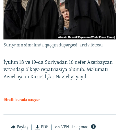
Suriyanın şimalında qaçqın düşərgəsi, arxiv fotosu
İyulun 18 və 19-da Suriyadan 16 nəfər Azərbaycan
vətəndaşı ölkəyə repatriasiya olunub. Məlumatı
Azərbaycan Xarici İşlər Nazirliyi yayıb.
Ətraflı burada oxuyun
Paylaş
PDF
VPN-siz açmaq