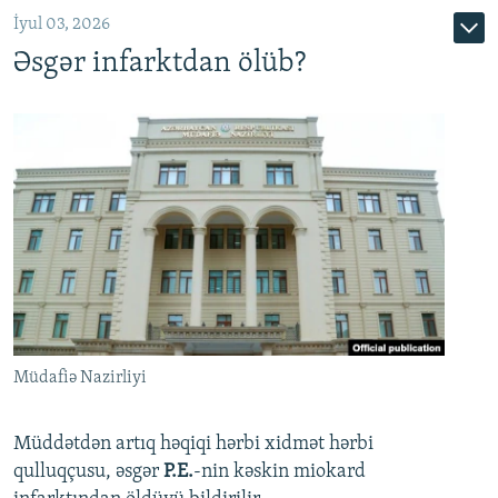
İyul 03, 2026
Əsgər infarktdan ölüb?
Müdafiə Nazirliyi
Müddətdən artıq həqiqi hərbi xidmət hərbi
qulluqçusu, əsgər
P.E.
-nin kəskin miokard