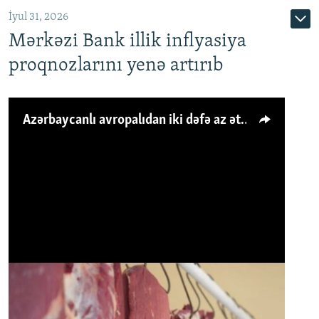
İyul 31, 2026
Mərkəzi Bank illik inflyasiya
proqnozlarını yenə artırıb
Azərbaycanlı avropalıdan iki dəfə az ət yeyir, amma... 'Qiymət artımı qaçılmazdır'