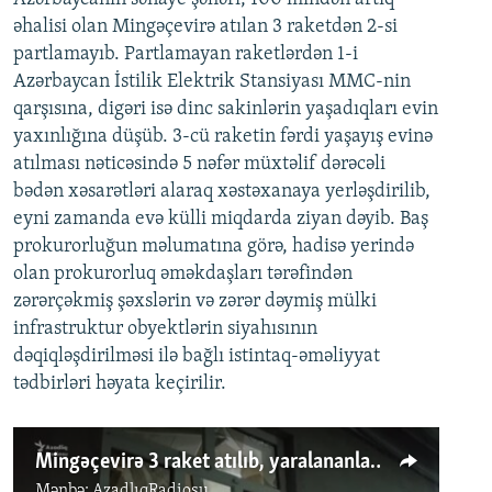
əhalisi olan Mingəçevirə atılan 3 raketdən 2-si
partlamayıb. Partlamayan raketlərdən 1-i
Azərbaycan İstilik Elektrik Stansiyası MMC-nin
qarşısına, digəri isə dinc sakinlərin yaşadıqları evin
yaxınlığına düşüb. 3-cü raketin fərdi yaşayış evinə
atılması nəticəsində 5 nəfər müxtəlif dərəcəli
bədən xəsarətləri alaraq xəstəxanaya yerləşdirilib,
eyni zamanda evə külli miqdarda ziyan dəyib. Baş
prokurorluğun məlumatına görə, hadisə yerində
olan prokurorluq əməkdaşları tərəfindən
zərərçəkmiş şəxslərin və zərər dəymiş mülki
infrastruktur obyektlərin siyahısının
dəqiqləşdirilməsi ilə bağlı istintaq-əməliyyat
tədbirləri həyata keçirilir.
Mingəçevirə 3 raket atılıb, yaralananlar var
Mənbə:
AzadlıqRadiosu