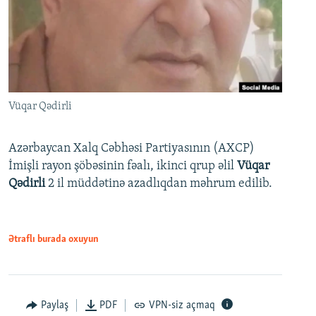
Vüqar Qədirli
Azərbaycan Xalq Cəbhəsi Partiyasının (AXCP)
İmişli rayon şöbəsinin fəalı, ikinci qrup əlil
Vüqar
Qədirli
2 il müddətinə azadlıqdan məhrum edilib.
Ətraflı burada oxuyun
Paylaş
PDF
VPN-siz açmaq