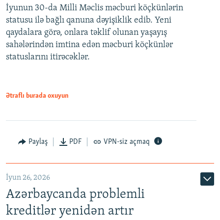
İyunun 30-da Milli Məclis məcburi köçkünlərin
360p
statusu ilə bağlı qanuna dəyişiklik edib. Yeni
480p
qaydalara görə, onlara təklif olunan yaşayış
720p
sahələrindən imtina edən məcburi köçkünlər
statuslarını itirəcəklər.
1080p
Ətraflı burada oxuyun
Auto
240p
360p
480p
Paylaş
PDF
VPN-siz açmaq
720p
1080p
İyun 26, 2026
Azərbaycanda problemli
kreditlər yenidən artır