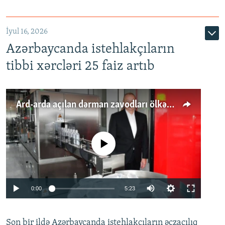
İyul 16, 2026
Azərbaycanda istehlakçıların
tibbi xərcləri 25 faiz artıb
Ard-arda açılan dərman zavodları ölkənin tələbatını ödəyirmi?
No media source currently available
Auto
0:00
5:23
240p
Son bir ildə Azərbaycanda istehlakçıların
360p
əczaçılıq