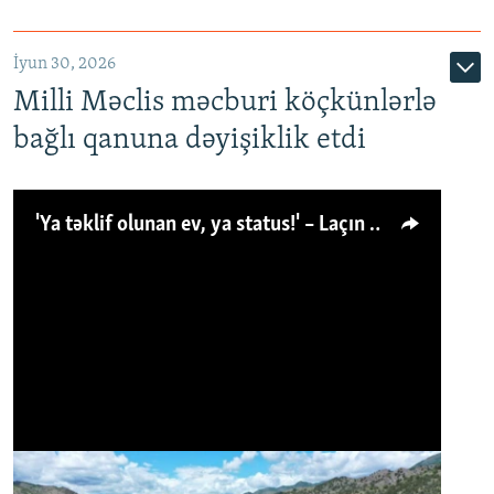
İyun 30, 2026
Milli Məclis məcburi köçkünlərlə
bağlı qanuna dəyişiklik etdi
'Ya təklif olunan ev, ya status!' – Laçın köçkünü: 'Laçından başqa heç hara!'