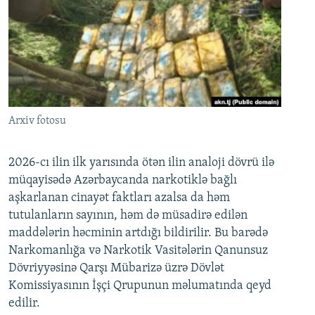
Arxiv fotosu
2026-cı ilin ilk yarısında ötən ilin analoji dövrü ilə
müqayisədə Azərbaycanda narkotiklə bağlı
aşkarlanan cinayət faktları azalsa da həm
tutulanların sayının, həm də müsadirə edilən
maddələrin həcminin artdığı bildirilir. Bu barədə
Narkomanlığa və Narkotik Vasitələrin Qanunsuz
Dövriyyəsinə Qarşı Mübarizə üzrə Dövlət
Komissiyasının İşçi Qrupunun məlumatında qeyd
edilir.