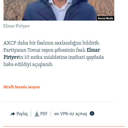
Elmar Piriyev
AXCP daha bir fəalının saxlandığını bildirib.
Partiyanın Tovuz rayon şöbəsinin fəalı
Elmar
Piriyev
in 10 sutka müddətinə inzibati qaydada
həbs edildiyi açıqlanıb.
Ətraflı burada oxuyun
Paylaş
PDF
VPN-siz açmaq