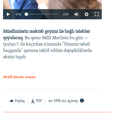
Auto
0:00
2:58
240p
Müəllimlərin məktəb geyimi ilə bağlı tələblər
360p
qoyulacaq.
Bu qərar Milli Məclisin bu gün —
480p
iyulun 7-də keçirilən iclasında "Ümumi təhsil
720p
haqqında" qanuna təklif edilən dəyişikliklərdə
əksini tapıb.
1080p
Ətraflı burada oxuyun
Auto
240p
360p
480p
Paylaş
PDF
VPN-siz açmaq
720p
1080p