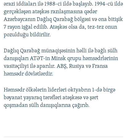
ərazi iddiaları ilə 1988-ci ildə başlayıb. 1994-cü ildə
gerçəkləşən atəşkəs razılaşmasına qədər
Azərbaycanın Dağlıq Qarabağ bölgəsi və ona bitişik
7 rayon işğal edilib. Atəşkəs olsa da, tez-tez onun
pozulduğu bildirilir.
Dağlıq Qarabağ münaqişəsinin həlli ilə bağlı sülh
danışıqları ATƏT-in Minsk qrupu həmsədrlərinin
vasitəçiliyi ilə aparılır. ABŞ, Rusiya və Fransa
həmsədr dövlətlərdir.
Həmsədr ölkələrin liderləri oktyabrın 1-də birgə
bəyanat yayaraq tərəfləri atəşkəsə və şərt
qoşmadan sülh danışıqlarına çağırıb.