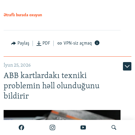
Ətraflı burada oxuyun
Auto
240p
360p
480p
Paylaş
PDF
VPN-siz açmaq
720p
1080p
İyun 25, 2026
ABB kartlardakı texniki
problemin həll olunduğunu
bildirir