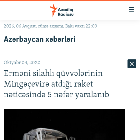
Keçid
linkləri
Əsas
2026, 06 Avqust, cümə axşamı, Bakı vaxtı 22:09
məzmuna
GÜNDƏM
Azərbaycan xəbərləri
qayıt
#İZAHLA
Əsas
KORRUPSIOMETR
naviqasiyaya
Oktyabr 04, 2020
qayıt
#ƏSLINDƏ
Axtarışa
Erməni silahlı qüvvələrinin
FƏRQƏ BAX
keç
Mingəçevirə atdığı raket
QANUNI DOĞRU
nəticəsində 5 nəfər yaralanıb
ARAŞDIRMA
MULTIMEDIA
RADIO ARXIV
VIDEO
HAQQIMIZDA
FOTOQALEREYA
OXU ZALI