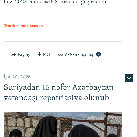
faiz, 2027-ci ildə isə 5.8 faiz olacağı gözlənilir.
480p
720p
1080p
Ətraflı burada oxuyun
Paylaş
PDF
VPN-siz açmaq
İyul 20, 2026
Auto
240p
360p
480p
Suriyadan 16 nəfər Azərbaycan
720p
1080p
vətəndaşı repatriasiya olunub