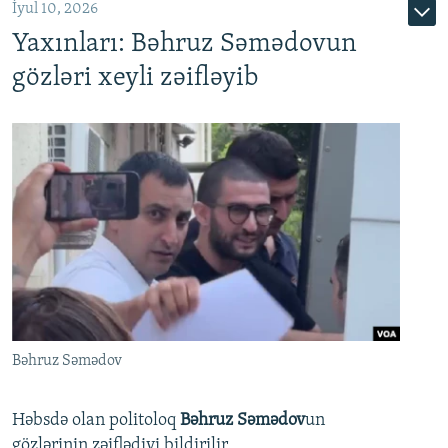
İyul 10, 2026
Yaxınları: Bəhruz Səmədovun
gözləri xeyli zəifləyib
Bəhruz Səmədov
Həbsdə olan politoloq
Bəhruz Səmədov
un
gözlərinin zəiflədiyi bildirilir.