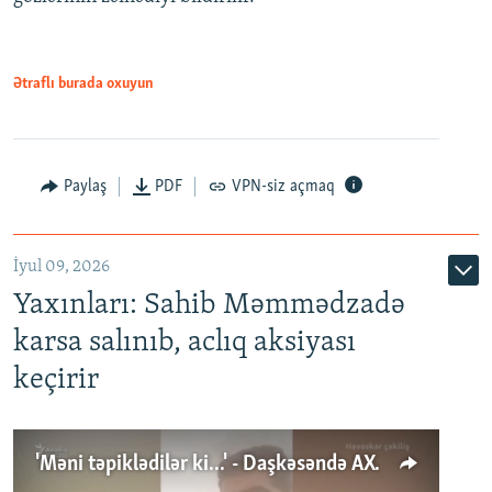
Ətraflı burada oxuyun
Paylaş
PDF
VPN-siz açmaq
İyul 09, 2026
Yaxınları: Sahib Məmmədzadə
karsa salınıb, aclıq aksiyası
keçirir
'Məni təpiklədilər ki...' - Daşkəsəndə AXCP fəalının yaxınları onun həbsinə etiraz edirlər