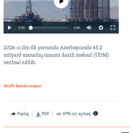
No media source currently available
Auto
0:00
4:00
240p
2026-cı ilin ilk yarısında Azərbaycanda 65.2
360p
milyard manatlıq ümumi daxili məhsul (ÜDM)
480p
Auto
240p
360p
480p
istehsal edilib.
720p
720p
1080p
1080p
Ətraflı burada oxuyun
Paylaş
PDF
VPN-siz açmaq