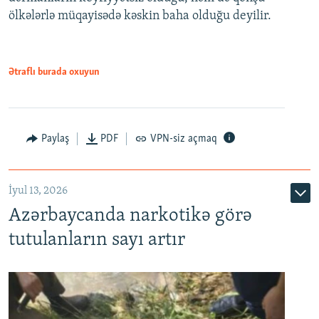
ölkələrlə müqayisədə kəskin baha olduğu deyilir.
Ətraflı burada oxuyun
Paylaş
PDF
VPN-siz açmaq
İyul 13, 2026
Azərbaycanda narkotikə görə
tutulanların sayı artır