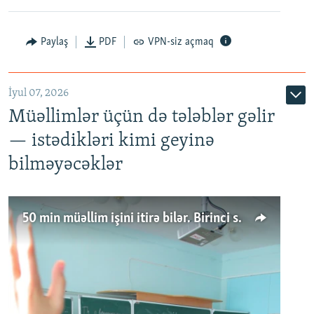
Paylaş
PDF
VPN-siz açmaq
İyul 07, 2026
Müəllimlər üçün də tələblər gəlir
— istədikləri kimi geyinə
bilməyəcəklər
50 min müəllim işini itirə bilər. Birinci sinfə gedənlər azalır