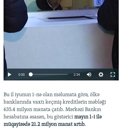
Auto
0:00
2:34
240p
Bu il iyunun 1-nə olan məlumata görə, ölkə
360p
banklarında vaxtı keçmiş kreditlərin məbləği
480p
635.4 milyon manata çatıb. Mərkəzi Bankın
720p
hesabatına əsasən, bu göstərici
mayın 1-i ilə
müqayisədə 21.2 milyon manat artıb.
1080p