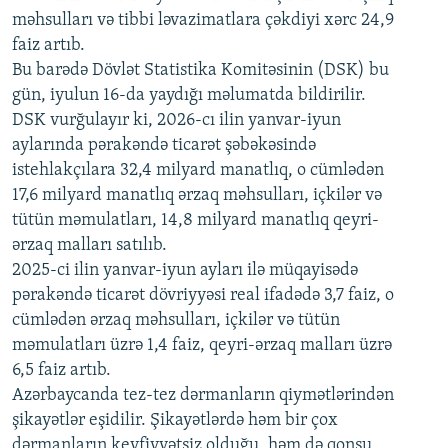
məhsulları və tibbi ləvazimatlara çəkdiyi xərc 24,9
480p
Auto
240p
360p
480p
faiz artıb.
720p
Bu barədə Dövlət Statistika Komitəsinin (DSK) bu
720p
1080p
gün, iyulun 16-da yaydığı məlumatda bildirilir.
1080p
DSK vurğulayır ki, 2026-cı ilin yanvar-iyun
aylarında pərakəndə ticarət şəbəkəsində
istehlakçılara 32,4 milyard manatlıq, o cümlədən
17,6 milyard manatlıq ərzaq məhsulları, içkilər və
tütün məmulatları, 14,8 milyard manatlıq qeyri-
ərzaq malları satılıb.
2025-ci ilin yanvar-iyun ayları ilə müqayisədə
pərakəndə ticarət dövriyyəsi real ifadədə 3,7 faiz, o
cümlədən ərzaq məhsulları, içkilər və tütün
məmulatları üzrə 1,4 faiz, qeyri-ərzaq malları üzrə
6,5 faiz artıb.
Azərbaycanda tez-tez dərmanların qiymətlərindən
şikayətlər eşidilir. Şikayətlərdə həm bir çox
dərmanların keyfiyyətsiz olduğu, həm də qonşu