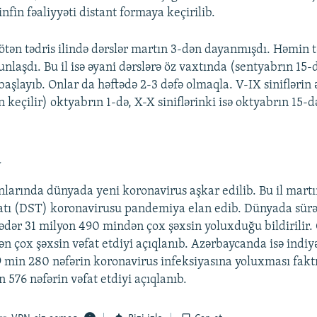
nfin fəaliyyəti distant formaya keçirilib.
tən tədris ilində dərslər martın 3-dən dayanmışdı. Həmin tə
unlaşdı. Bu il isə əyani dərslərə öz vaxtında (sentyabrın 15-
r başlayıb. Onlar da həftədə 2-3 dəfə olmaqla. V-IX siniflərin 
 keçilir) oktyabrın 1-də, X-X siniflərinki isə oktyabrın 15-
a
onlarında dünyada yeni koronavirus aşkar edilib. Bu il mart
atı (DST) koronavirusu pandemiya elan edib. Dünyada sürə
qədər 31 milyon 490 mindən çox şəxsin yoluxduğu bildirilir
ən çox şəxsin vəfat etdiyi açıqlanıb. Azərbaycanda isə indi
min 280 nəfərin koronavirus infeksiyasına yoluxması fak
n 576 nəfərin vəfat etdiyi açıqlanıb.