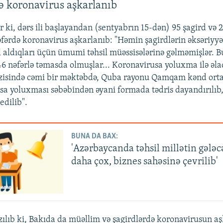
ə koronavirus aşkarlanıb
ir ki, dərs ili başlayandan (sentyabrın 15-dən) 95 şagird və 2
əfərdə koronavirus aşkarlanıb: "Həmin şagirdlərin əksəriyyə
il aldıqları üçün ümumi təhsil müəssisələrinə gəlməmişlər. B
 nəfərlə təmasda olmuşlar... Koronavirusa yoluxma ilə əl
azisində cəmi bir məktəbdə, Quba rayonu Qamqam kənd ort
sa yoluxması səbəbindən əyani formada tədris dayandırılıb,
edilib".
BUNA DA BAX:
'Azərbaycanda təhsil millətin gələ
daha çox, biznes sahəsinə çevrilib'
lıb ki, Bakıda da müəllim və şagirdlərdə koronavirusun aş