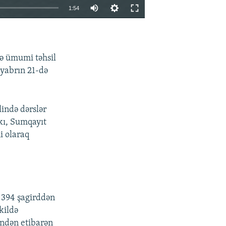
Auto
1:54
240p
EMBED
PAYLAŞ
360p
ə ümumi təhsil
480p
tyabrın 21-də
720p
1080p
lində dərslər
kı, Sumqayıt
i olaraq
480p
n 394 şagirddən
kildə
lindən etibarən