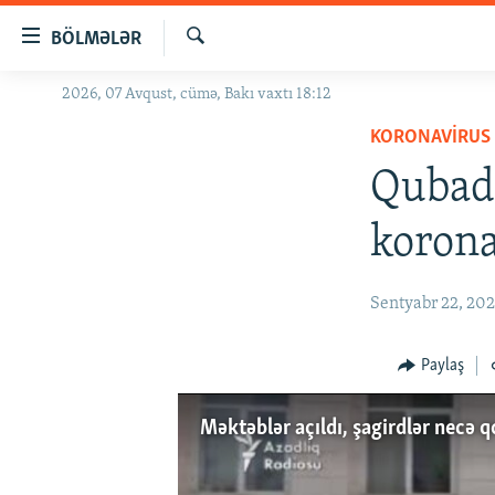
Keçid
BÖLMƏLƏR
linkləri
Axtar
Əsas
2026, 07 Avqust, cümə, Bakı vaxtı 18:12
GÜNDƏM
məzmuna
KORONAVIRUS
#İZAHLA
qayıt
Əsas
Qubada
KORRUPSIOMETR
naviqasiyaya
#ƏSLINDƏ
qayıt
korona
Axtarışa
FƏRQƏ BAX
keç
QANUNI DOĞRU
Sentyabr 22, 20
ARAŞDIRMA
Paylaş
MULTIMEDIA
RADIO ARXIV
VIDEO
Məktəblər açıldı, şagirdlər necə 
HAQQIMIZDA
FOTOQALEREYA
OXU ZALI