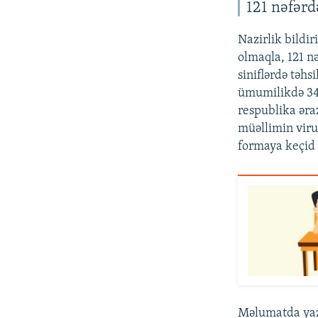
121 nəfərd
Nazirlik bildir
olmaqla, 121 n
siniflərdə təhs
ümumilikdə 346
respublika ər
müəllimin viru
formaya keçid 
Məlumatda yazı