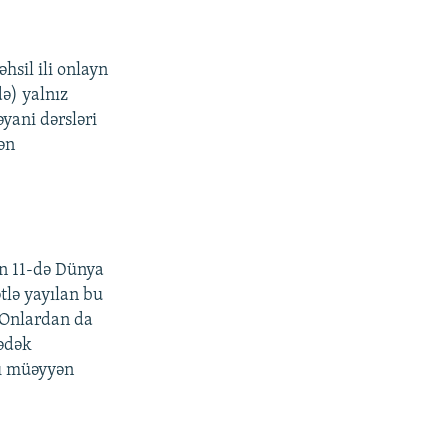
hsil ili onlayn
də) yalnız
əyani dərsləri
dən
ın 11-də Dünya
tlə yayılan bu
. Onlardan da
yədək
tı müəyyən