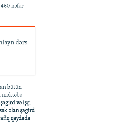
 460 nəfər
nlayn dərs
olan bütün
ti məktəbə
şagird və işçi
ksək olan şagird
vafiq qaydada