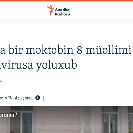
 bir məktəbin 8 müəllimi
virusa yoluxub
20
VPN-siz açmaq
qorunur?