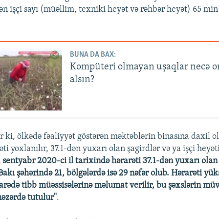
ən işçi sayı (müəllim, texniki heyət və rəhbər heyət) 65 min
BUNA DA BAX:
Kompüteri olmayan uşaqlar necə o
alsın?
ir ki, ölkədə fəaliyyət göstərən məktəblərin binasına daxil 
əti yoxlanılır, 37.1-dən yuxarı olan şagirdlər və ya işçi heyə
1 sentyabr 2020-ci il tarixində hərarəti 37.1-dən yuxarı olan 
Bakı şəhərində 21, bölgələrdə isə 29 nəfər olub. Hərarəti yü
 barədə tibb müəssisələrinə məlumat verilir, bu şəxslərin mü
nəzərdə tutulur"
.