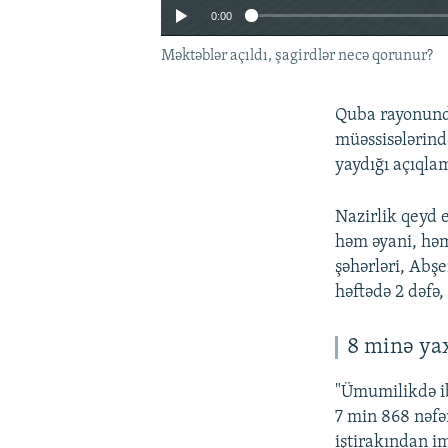
0:00
Məktəblər açıldı, şagirdlər necə qorunur?
Quba rayonund
müəssisələrind
yaydığı açıqlam
Nazirlik qeyd e
həm əyani, həm
şəhərləri, Abş
həftədə 2 dəfə,
Auto
8 minə yax
"Ümumilikdə ibt
7 min 868 nəfər
iştirakından im