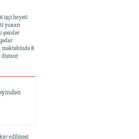
6 işçi heyəti
ti yuxarı
u şəxslər
aqədar
a məktəbində 8
 distant
cəyindən
kar edilməsi