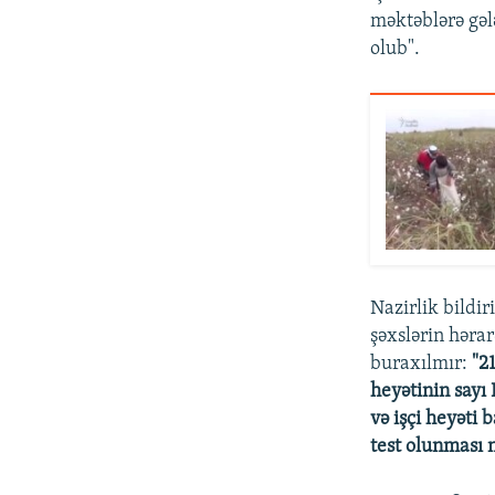
məktəblərə gəl
olub".
Nazirlik bildir
şəxslərin hərar
buraxılmır:
"2
heyətinin sayı 
və işçi heyəti
test olunması 