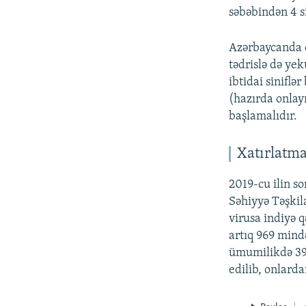
səbəbindən 4 si
Azərbaycanda ö
tədrislə də yek
ibtidai siniflə
(hazırda onlayn
başlamalıdır.
Xatırlatm
2019-cu ilin s
Səhiyyə Təşkil
virusa indiyə 
artıq 969 mind
ümumilikdə 39 
edilib, onlarda