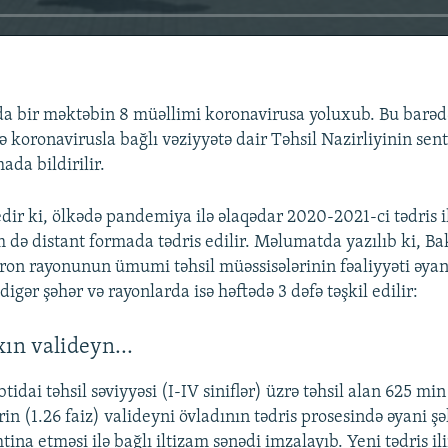
a bir məktəbin 8 müəllimi koronavirusa yoluxub. Bu barəd
ə koronavirusla bağlı vəziyyətə dair Təhsil Nazirliyinin sen
ada bildirilir.
dir ki, ölkədə pandemiya ilə əlaqədar 2020-2021-ci tədris i
 də distant formada tədris edilir. Məlumatda yazılıb ki, Ba
eron rayonunun ümumi təhsil müəssisələrinin fəaliyyəti əyan
 digər şəhər və rayonlarda isə həftədə 3 dəfə təşkil edilir:
240p
360p
ın valideyn...
720p
1080p
idai təhsil səviyyəsi (I-IV siniflər) üzrə təhsil alan 625 mi
in (1.26 faiz) valideyni övladının tədris prosesində əyani şə
tina etməsi ilə bağlı iltizam sənədi imzalayıb. Yeni tədris i