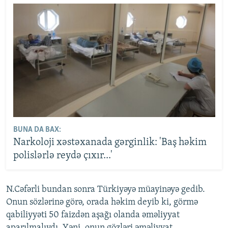
BUNA DA BAX:
Narkoloji xəstəxanada gərginlik: 'Baş həkim
polislərlə reydə çıxır...'
N.Cəfərli bundan sonra Türkiyəyə müayinəyə gedib.
Onun sözlərinə görə, orada həkim deyib ki, görmə
qabiliyyəti 50 faizdən aşağı olanda əməliyyat
aparılmalıydı. Yəni, onun gözləri əməliyyat