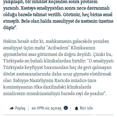
yaxşılaşıb, bir müddət keçəndən sonra problem
yaranıb. Xəstəyə əməliyyatdan sonra necə davranmalı
olduğu barədə təlimat verilib. Görünür, heç birinə əməl
etməyib. Belə olan halda məsuliyyət də xəstənin üzərinə
düşür"
.
Həkim hesab edir ki, məhkəmənin gələcəkdə yenidən
əməliyyat üçün məhz "Acıbadem" Klinikasının
qiymətlərini əsas götürməsi də doğru deyildi. Çünki bu,
Türkiyədə ən bahalı klinikalardan biridir: "O əməliyyatı
Türkiyədə keyfiyyət baxımından heç də geri qalmayan
dövlət xəstəxanalarında daha ucuz qiymətə elətdirmək
olar. Səhiyyə Nazirliyinin Xaricdə müalicə üzrə
komissiyasının ölkə daxilindəki klinikalarda
müalicənin mümkünsüzlüyü barədə rəyi də yoxdur".
Paylaş
VPN-siz açmaq
Bizi izlə