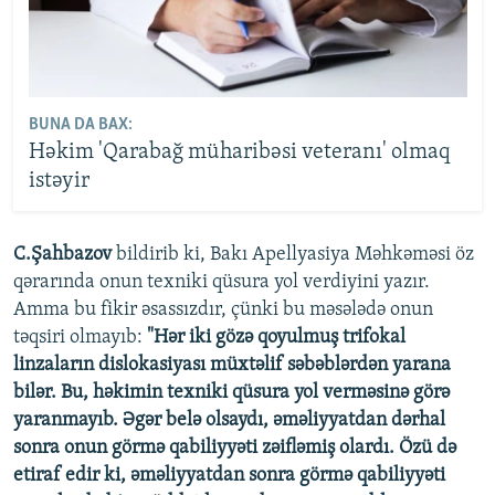
BUNA DA BAX:
Həkim 'Qarabağ müharibəsi veteranı' olmaq
istəyir
C.Şahbazov
bildirib ki, Bakı Apellyasiya Məhkəməsi öz
qərarında onun texniki qüsura yol verdiyini yazır.
Amma bu fikir əsassızdır, çünki bu məsələdə onun
təqsiri olmayıb:
"Hər iki gözə qoyulmuş trifokal
linzaların dislokasiyası müxtəlif səbəblərdən yarana
bilər. Bu, həkimin texniki qüsura yol verməsinə görə
yaranmayıb. Əgər belə olsaydı, əməliyyatdan dərhal
sonra onun görmə qabiliyyəti zəifləmiş olardı. Özü də
etiraf edir ki, əməliyyatdan sonra görmə qabiliyyəti