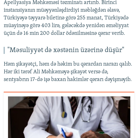
Apellyasiya Məhkəməsi təzminatı artırıb. Birinci
instansiyanın müəyyənləşdirdiyi məbləğdən əlavə,
Türkiyəyə təyyarə biletinə görə 255 manat, Türkiyədə
müayinəyə görə 403 lirə, gələcəkdə yenidən əməliyyat
üçün də 16 min 200 dollar ödənilməsinə qərar verib.
"Məsuliyyət də xəstənin üzərinə düşür"
Həm şikayətçi, həm də həkim bu qərardan narazı qalıb.
Hər iki tərəf Ali Məhkəməyə şikayət versə də,
sentyabrın 17-də işə baxan hakimlər qərarı dəyişməyib.