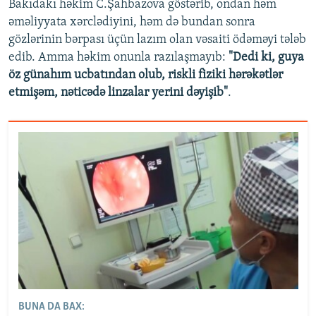
Bakıdakı həkim C.Şahbazova göstərib, ondan həm
əməliyyata xərclədiyini, həm də bundan sonra
gözlərinin bərpası üçün lazım olan vəsaiti ödəməyi tələb
edib. Amma həkim onunla razılaşmayıb:
"Dedi ki, guya
öz günahım ucbatından olub, riskli fiziki hərəkətlər
etmişəm, nəticədə linzalar yerini dəyişib"
.
BUNA DA BAX: