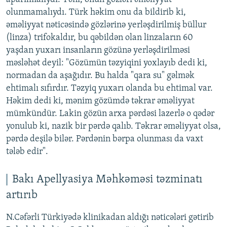
olunmamalıydı. Türk həkim onu da bildirib ki,
əməliyyat nəticəsində gözlərinə yerləşdirilmiş büllur
(linza) trifokaldır, bu qəbildən olan linzaların 60
yaşdan yuxarı insanların gözünə yerləşdirilməsi
məsləhət deyil: "Gözümün təzyiqini yoxlayıb dedi ki,
normadan da aşağıdır. Bu halda "qara su" gəlmək
ehtimalı sıfırdır. Təzyiq yuxarı olanda bu ehtimal var.
Həkim dedi ki, mənim gözümdə təkrar əməliyyat
mümkündür. Lakin gözün arxa pərdəsi lazerlə o qədər
yonulub ki, nazik bir pərdə qalıb. Təkrar əməliyyat olsa,
pərdə deşilə bilər. Pərdənin bərpa olunması da vaxt
tələb edir".
Bakı Apellyasiya Məhkəməsi təzminatı
artırıb
N.Cəfərli Türkiyədə klinikadan aldığı nəticələri gətirib