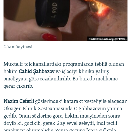
İNFOQRAFIKA
AZƏRBAYCAN ƏDƏBIYYATI KITABXANASI
MISSIYAMIZ
BIZI IZLƏ
KARIKATURA
İSLAM VƏ DEMOKRATIYA
PEŞƏ ETIKASI VƏ JURNALISTIKA STANDARTLARIMIZ
İZ - MƏDƏNIYYƏT PROQRAMI
MATERIALLARIMIZDAN ISTIFADƏ
AZADLIQRADIOSU MOBIL TELEFONUNUZDA
RFE/RL-in bütün saytları
Göz müayinəsi
BIZIMLƏ ƏLAQƏ
XƏBƏR BÜLLETENLƏRIMIZ
Müxtəlif telekanallardakı proqramlarda təbliğ olunan
həkim
Cahid Şahbazov
və işlədiyi klinika yalnış
əməliyyata görə cəzalandırılıb. Bu barədə məhkəmə
qərar çıxarıb.
Nazim Cəfərli
gözlərindəki katarakt xəstəliyilə əlaqədar
Oksigen Klinik Xəstəxanasında C.Şahbazovun yanına
gedib. Onun sözlərinə görə, həkim müayinədən sonra
deyib ki, gecikib, gərək 6 ay əvvəl gələydi, indi təcili
əməliyyat olunmalıdır. Yoxsa gözünə "qara su" gələ,