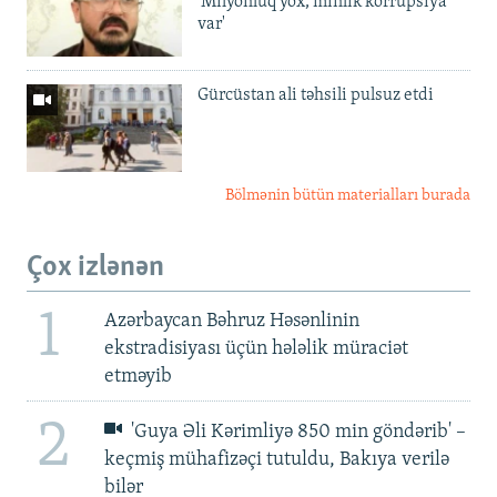
'Milyonluq yox, minlik korrupsiya
var'
Gürcüstan ali təhsili pulsuz etdi
Bölmənin bütün materialları burada
Çox izlənən
1
Azərbaycan Bəhruz Həsənlinin
ekstradisiyası üçün hələlik müraciət
etməyib
2
'Guya Əli Kərimliyə 850 min göndərib' –
keçmiş mühafizəçi tutuldu, Bakıya verilə
bilər