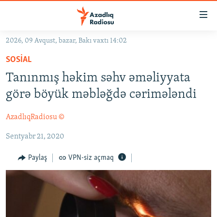
Keçid
linkləri
Əsas
2026, 09 Avqust, bazar, Bakı vaxtı 14:02
məzmuna
GÜNDƏM
SOSIAL
qayıt
#İZAHLA
Əsas
Tanınmış həkim səhv əməliyyata
KORRUPSIOMETR
naviqasiyaya
görə böyük məbləğdə cərimələndi
qayıt
#ƏSLINDƏ
Axtarışa
AzadlıqRadiosu ©
FƏRQƏ BAX
keç
Sentyabr 21, 2020
QANUNI DOĞRU
ARAŞDIRMA
Paylaş
VPN-siz açmaq
MULTIMEDIA
RADIO ARXIV
VIDEO
HAQQIMIZDA
FOTOQALEREYA
OXU ZALI