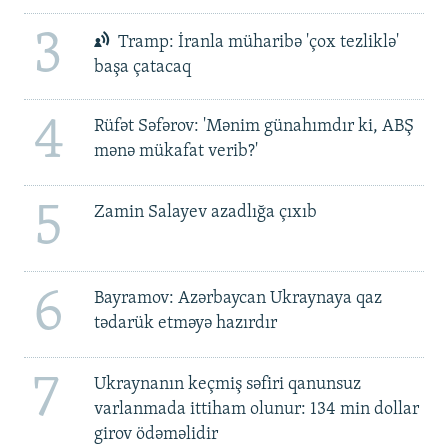
3
Tramp: İranla müharibə 'çox tezliklə'
başa çatacaq
4
Rüfət Səfərov: 'Mənim günahımdır ki, ABŞ
mənə mükafat verib?'
5
Zamin Salayev azadlığa çıxıb
6
Bayramov: Azərbaycan Ukraynaya qaz
tədarük etməyə hazırdır
7
Ukraynanın keçmiş səfiri qanunsuz
varlanmada ittiham olunur: 134 min dollar
girov ödəməlidir