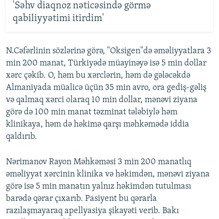
'Səhv diaqnoz nəticəsində görmə
qabiliyyətimi itirdim'
N.Cəfərlinin sözlərinə görə, "Oksigen"də əməliyyatlara 3
min 200 manat, Türkiyədə müayinəyə isə 5 min dollar
xərc çəkib. O, həm bu xərclərin, həm də gələcəkdə
Almaniyada müalicə üçün 35 min avro, ora gediş-gəliş
və qalmaq xərci olaraq 10 min dollar, mənəvi ziyana
görə də 100 min manat təzminat tələbiylə həm
klinikaya, həm də həkimə qarşı məhkəmədə iddia
qaldırıb.
Nərimanov Rayon Məhkəməsi 3 min 200 manatlıq
əməliyyat xərcinin klinika və həkimdən, mənəvi ziyana
görə isə 5 min manatın yalnız həkimdən tutulması
barədə qərar çıxarıb. Pasiyent bu qərarla
razılaşmayaraq apellyasiya şikayəti verib. Bakı