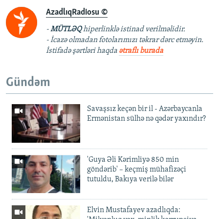
AzadlıqRadiosu ©
-
MÜTLƏQ
hiperlinklə istinad verilməlidir.
- İcazə olmadan fotolarımızı təkrar dərc etməyin.
İstifadə şərtləri haqda
ətraflı burada
Gündəm
Savaşsız keçən bir il - Azərbaycanla
Ermənistan sülhə nə qədər yaxındır?
'Guya Əli Kərimliyə 850 min
göndərib' – keçmiş mühafizəçi
tutuldu, Bakıya verilə bilər
Elvin Mustafayev azadlıqda: