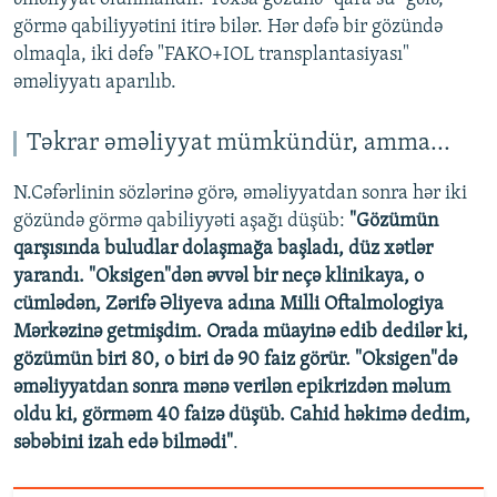
görmə qabiliyyətini itirə bilər. Hər dəfə bir gözündə
olmaqla, iki dəfə "FAKO+IOL transplantasiyası"
əməliyyatı aparılıb.
Təkrar əməliyyat mümkündür, amma...
N.Cəfərlinin sözlərinə görə, əməliyyatdan sonra hər iki
gözündə görmə qabiliyyəti aşağı düşüb:
"Gözümün
qarşısında buludlar dolaşmağa başladı, düz xətlər
yarandı. "Oksigen"dən əvvəl bir neçə klinikaya, o
cümlədən, Zərifə Əliyeva adına Milli Oftalmologiya
Mərkəzinə getmişdim. Orada müayinə edib dedilər ki,
gözümün biri 80, o biri də 90 faiz görür. "Oksigen"də
əməliyyatdan sonra mənə verilən epikrizdən məlum
oldu ki, görməm 40 faizə düşüb. Cahid həkimə dedim,
səbəbini izah edə bilmədi"
.