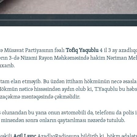
və Müsavat Partiyasının fəalı
Tofiq Yaqublu
4 il 3 ay azadl
abrın 3-də Nizami Rayon Məhkəməsində hakim Nəriman Me
ıxarıb.
am elan etməyib. Bu üzdən ittiham hökmünün necə əsaslan
ökmün nəticə hissəsindən aydın olub ki, T.Yaqublu bu həbs
əzaçəkmə məntəqəsində çəkməlidir.
240p
360p
 olunandan bu yana onun avtomobili də, telefonu da polis i
 minəndən sonra onların qaytarılması nəzərdə tutulub.
720p
1080p
vəkili
Aqil Layıc
AzadlıqRadiosuna bildirib ki, hökm ədaləts