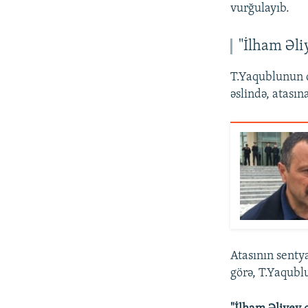
vurğulayıb.
"İlham Əli
T.Yaqublunun 
əslində, atasın
Atasının sentya
görə, T.Yaqubl