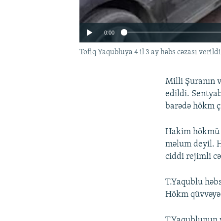
0:00
Tofiq Yaqubluya 4 il 3 ay həbs cəzası verildi
Milli Şuranın 
edildi. Senty
barədə hökm ç
Hakim hökmü t
məlum deyil. H
ciddi rejimli c
Auto
T.Yaqublu həbs
Hökm qüvvəyə
T.Yaqublunun 