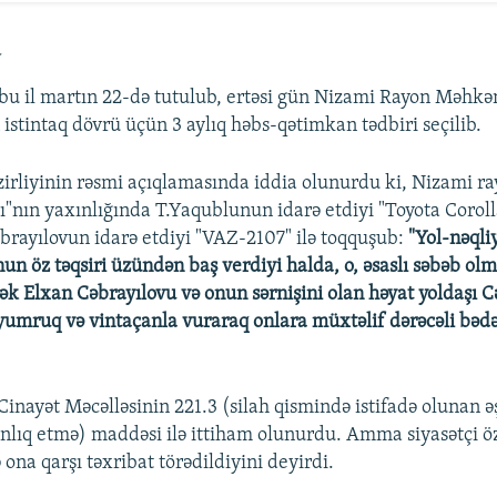
a
bu il martın 22-də tutulub, ertəsi gün Nizami Rayon Məhk
 istintaq dövrü üçün 3 aylıq həbs-qətimkan tədbiri seçilib.
Nazirliyinin rəsmi açıqlamasında iddia olunurdu ki, Nizami ra
ı"nın yaxınlığında T.Yaqublunun idarə etdiyi "Toyota Corol
brayılovun idarə etdiyi "VAZ-2107" ilə toqquşub:
"Yol-nəqli
n öz təqsiri üzündən baş verdiyi halda, o, əsaslı səbəb o
k Elxan Cəbrayılovu və onun sərnişini olan həyat yoldaşı C
yumruq və vintaçanla vuraraq onlara müxtəlif dərəcəli bədə
nayət Məcəlləsinin 221.3 (silah qismində istifadə olunan əs
lıq etmə) maddəsi ilə ittiham olunurdu. Amma siyasətçi özu
lə ona qarşı təxribat törədildiyini deyirdi.