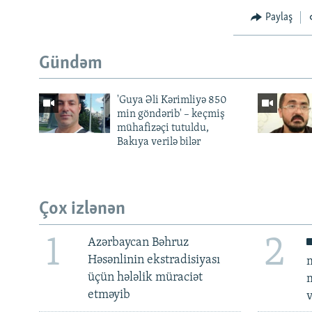
Paylaş
Gündəm
'Guya Əli Kərimliyə 850
min göndərib' – keçmiş
mühafizəçi tutuldu,
Bakıya verilə bilər
Çox izlənən
1
2
Azərbaycan Bəhruz
Həsənlinin ekstradisiyası
m
üçün hələlik müraciət
m
etməyib
v