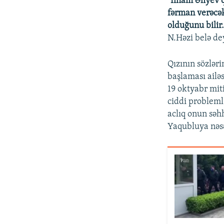
"İlham Əliyev 
fərman verəcək.
olduğunu bilir
N.Həzi belə de
Qızının sözlər
başlaması ailəs
19 oktyabr mit
ciddi probleml
aclıq onun səhh
Yaqubluya nəsə 