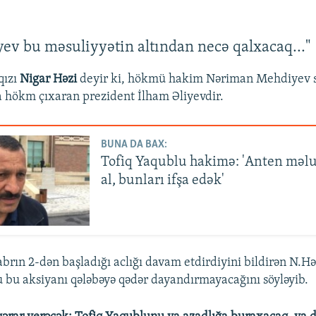
yev bu məsuliyyətin altından necə qalxacaq..."
qızı
Nigar Həzi
deyir ki, hökmü hakim Nəriman Mehdiyev s
a hökm çıxaran prezident İlham Əliyevdir.
BUNA DA BAX:
Tofiq Yaqublu hakimə: 'Anten məl
al, bunları ifşa edək'
brın 2-dən başladığı aclığı davam etdirdiyini bildirən N.Hə
u bu aksiyanı qələbəyə qədər dayandırmayacağını söyləyib.