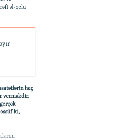
rəfi əl-qolu
ayır
əsatətlərin heç
ər verməkdir.
gerçək
ssüf ki,
lərini