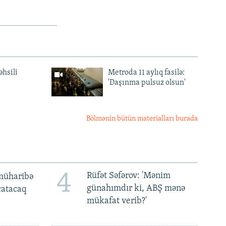
əhsili
Metroda 11 aylıq fasilə:
'Daşınma pulsuz olsun'
Bölmənin bütün materialları burada
4
Rüfət Səfərov: 'Mənim
müharibə
günahımdır ki, ABŞ mənə
 çatacaq
mükafat verib?'