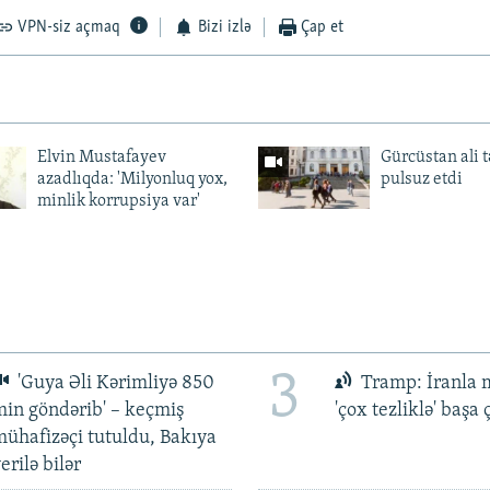
VPN-siz açmaq
Bizi izlə
Çap et
Elvin Mustafayev
Gürcüstan ali t
azadlıqda: 'Milyonluq yox,
pulsuz etdi
minlik korrupsiya var'
3
'Guya Əli Kərimliyə 850
Tramp: İranla 
in göndərib' – keçmiş
'çox tezliklə' başa
ühafizəçi tutuldu, Bakıya
erilə bilər