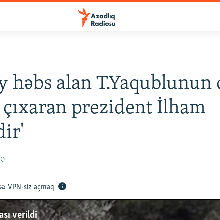
 ay həbs alan T.Yaqublunun 
 çıxaran prezident İlham
ir'
20
VPN-siz açmaq
sı verildi