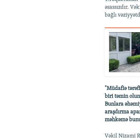
əsassızdır. Vək
bağlı vəziyyət
"Müdafiə tərəfi
biri təmin olun
Bunlara əhəmiyy
araşdırma apar
məhkəmə bunu
Vəkil Nizami R