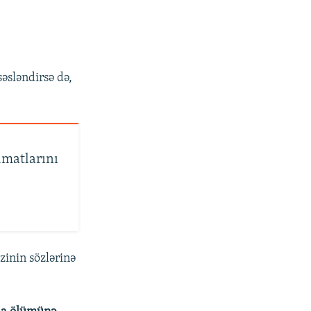
əsləndirsə də,
umatlarını
zinin sözlərinə