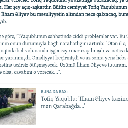
qərar verəcək: Tofiq Yaqublunu ya azadlığa buraxacaq, ya da
 Hər şey açıq-aşkardır. Bütün cəmiyyət Tofiq Yaqublunun 
. İlham Əliyev bu məsuliyyətin altından necə qalxacaq, bunu 
yib.
inə görə, T.Yaqublunun səhhətində ciddi problemlər var. Bu u
inin onun durumuyla bağlı narahatlığını artırıb: "Ötən il o,
inqində həbs olunanda işgəncəyə məruz qalmışdı və nəticəd
ər yaranmışdı. Əməliyyat keçirmişdi və az sonra yenə həbs
ətinə təsirsiz ötüşməyəcək. Üzümü İlham Əliyevə tuturam,
olsa, cavabını o verəcək...".
BUNA DA BAX:
Tofiq Yaqublu: 'İlham Əliyev kazin
mən Qarabağda...'