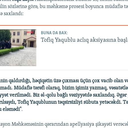
ilin sözlərinə görə, bu məhkəmə prosesi boyunca müdafiə tə
də saxlandı:
BUNA DA BAX:
Tofiq Yaqublu aclıq aksiyasına başl
nin qaldırdığı, həqiqətin üzə çıxması üçün çox vacib olan v
madı. Müdafiə tərəfi olaraq, bizim işimiz yazmaq, vəsatətl
ət verilmədi. Biz əl-qolu bağlı vəziyyətdə saxlandıq. Əgər 
ılsaydı, Tofiq Yaqublunun təqsirsizliyi sübuta yetəcəkdi. Təə
 eləmədi"
.
ayon Məhkəməsinin qərarından apellyasiya şikayəti verəcək