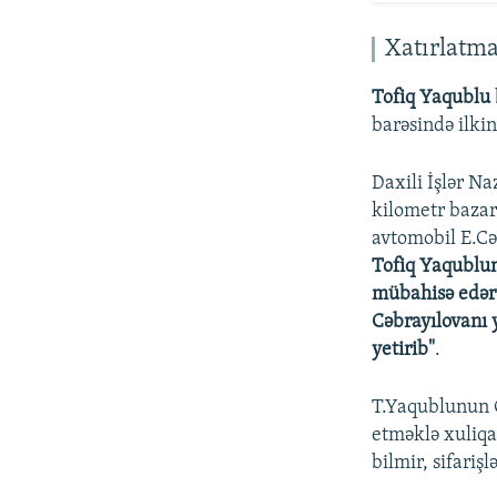
Xatırlatm
Tofiq Yaqublu
barəsində ilkin
Daxili İşlər 
kilometr bazar
avtomobil E.Cə
Tofiq Yaqublunu
mübahisə edərə
Cəbrayılovanı 
yetirib"
.
T.Yaqublunun Ci
etməklə xuliqan
bilmir, sifariş