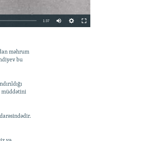
Auto
1:37
240p
EMBED
PAYLAŞ
360p
ıqdan məhrum
480p
hdiyev bu
720p
1080p
dırıldığı
 müddətini
480p
darəsindədir.
iz və