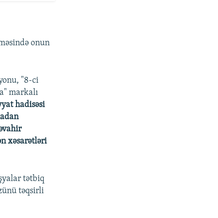
əməsində onun
yonu, "8-ci
la" markalı
yyat hadisəsi
lmadan
əvahir
n xəsarətləri
̧yalar tətbiq
̈nü təqsirli