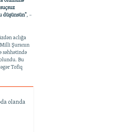
 ölümünə
suçsuz
düşünsün"
, –
̈zdən aclığa
 Milli Şuranın
ə səhhətində
 olundu. Bu
 əgər Tofiq
oda olanda