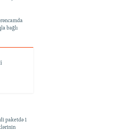
Sərəncamda
la bağlı
i
adi paketdə 1
tlərinin