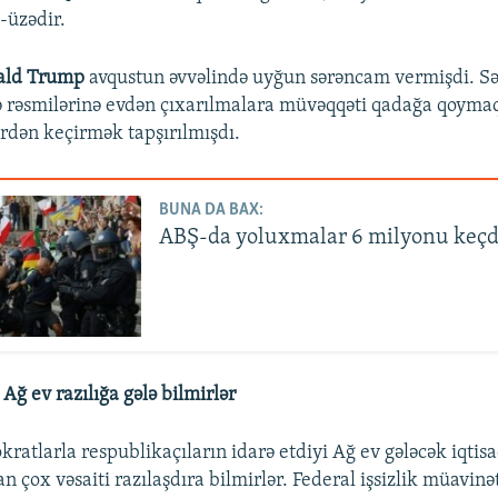
z-üzədir.
ald Trump
avqustun əvvəlində uyğun sərəncam vermişdi. 
ə rəsmilərinə evdən çıxarılmalara müvəqqəti qadağa qoymaq
rdən keçirmək tapşırılmışdı.
BUNA DA BAX:
ABŞ-da yoluxmalar 6 milyonu keçd
Ağ ev razılığa gələ bilmirlər
ratlarla respublikaçıların idarə etdiyi Ağ ev gələcək iqtis
an çox vəsaiti razılaşdıra bilmirlər. Federal işsizlik müavinə