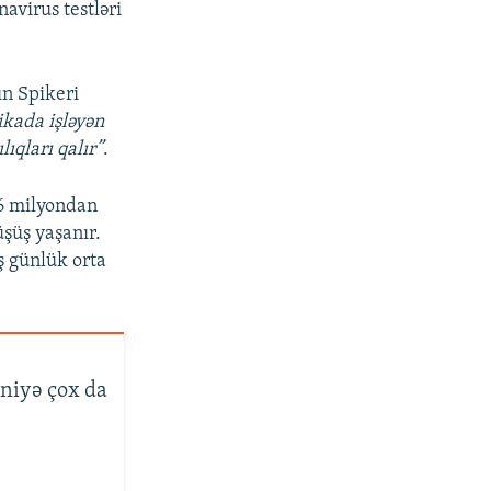
navirus testləri
n Spikeri
kada işləyən
lıqları qalır”
.
 6 milyondan
şüş yaşanır.
ş günlük orta
 niyə çox da