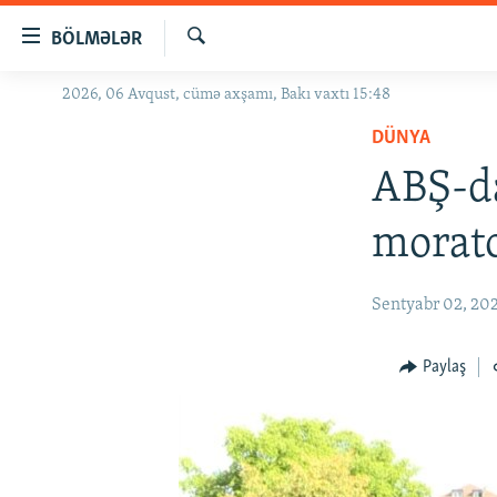
Keçid
BÖLMƏLƏR
linkləri
Axtar
Əsas
2026, 06 Avqust, cümə axşamı, Bakı vaxtı 15:48
GÜNDƏM
məzmuna
DÜNYA
#İZAHLA
qayıt
Əsas
ABŞ-da
KORRUPSIOMETR
naviqasiyaya
#ƏSLINDƏ
qayıt
morat
Axtarışa
FƏRQƏ BAX
keç
QANUNI DOĞRU
Sentyabr 02, 20
ARAŞDIRMA
Paylaş
MULTIMEDIA
RADIO ARXIV
VIDEO
HAQQIMIZDA
FOTOQALEREYA
OXU ZALI