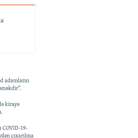
də
əd adamların
əməkdir”.
də kirayə
u.
in COVID-19-
evdən çıxarılma