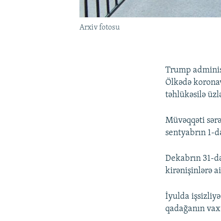
Arxiv fotosu
Trump adminis
Ölkədə koronav
təhlükəsilə üzl
Müvəqqəti sərə
sentyabrın 1-d
Dekabrın 31-d
kirənişinlərə a
İyulda işsizliy
qadağanın vaxt