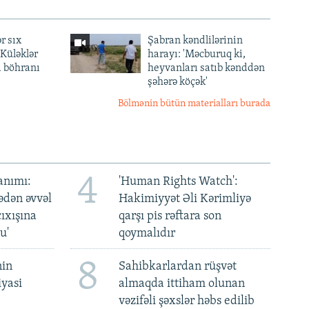
r sıx
Şabran kəndlilərinin
— Küləklər
harayı: 'Məcburuq ki,
a böhranı
heyvanları satıb kənddən
şəhərə köçək'
Bölmənin bütün materialları burada
4
anımı:
'Human Rights Watch':
ədən əvvəl
Hakimiyyət Əli Kərimliyə
ıxışına
qarşı pis rəftara son
u'
qoymalıdır
8
nin
Sahibkarlardan rüşvət
iyasi
almaqda ittiham olunan
vəzifəli şəxslər həbs edilib