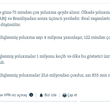
ə günə 75 mindən çox yoluxma qeydə alınır. Ölkədə yoluxma
 ABŞ və Braziliyadan sonra üçüncü yerdədir. Real rəqəmlərin
 düşünülür.
sdiqlənmiş yoluxma sayı 4 milyona yaxınlaşır, 122 mindən 
qlənmiş yoluxmalar 1 milyonu keçib və ölkə bu göstərici üz
ub.
diqlənmiş yoluxmalar 25,6 milyondan çoxdur, azı 855 min n
VPN-siz açmaq
Bizi izlə
Çap et