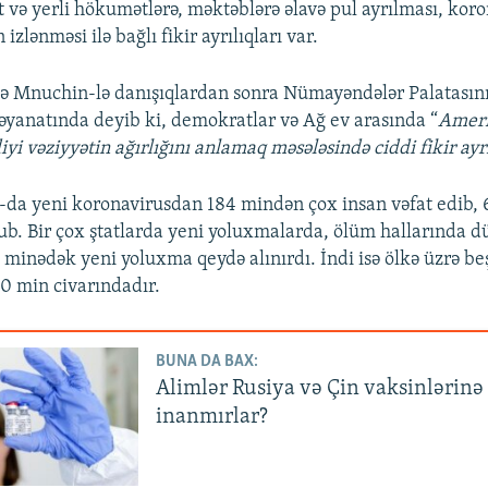
at və yerli hökumətlərə, məktəblərə əlavə pul ayrılması, koro
izlənməsi ilə bağlı fikir ayrılıqları var.
ə Mnuchin-lə danışıqlardan sonra Nümayəndələr Palatasını
yanatında deyib ki, demokratlar və Ağ ev arasında “
Ameri
diyi vəziyyətin ağırlığını anlamaq məsələsində ciddi fikir ayrı
da yeni koronavirusdan 184 mindən çox insan vəfat edib,
ub. Bir çox ştatlarda yeni yoluxmalarda, ölüm hallarında dü
 minədək yeni yoluxma qeydə alınırdı. İndi isə ölkə üzrə be
0 min civarındadır.
BUNA DA BAX:
Alimlər Rusiya və Çin vaksinlərinə
inanmırlar?