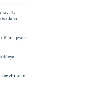
 sayı 3,7
 isə daha
çox ölüm qeydə
rə dünya
əfər virusdan