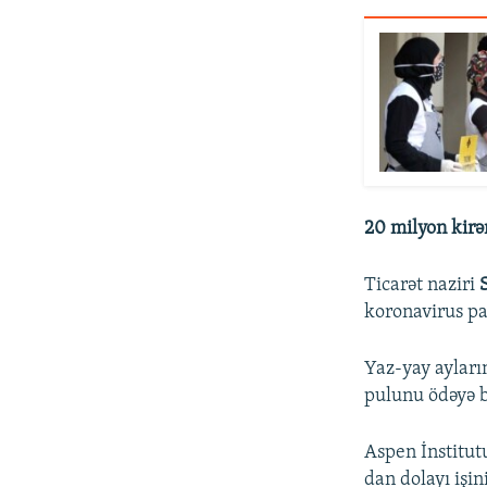
20 milyon kirə
Ticarət naziri
koronavirus pa
Yaz-yay ayların
pulunu ödəyə b
Aspen İnstitut
dan dolayı işin