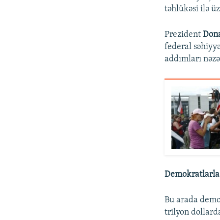
təhlükəsi ilə ü
Prezident
Don
federal səhiyy
addımları nəzə
Demokratlarla 
Bu arada demok
trilyon dollard