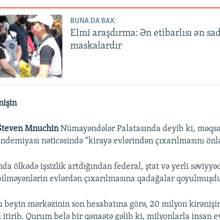
BUNA DA BAX:
Elmi araşdırma: Ən etibarlısı ən sa
maskalardır
nişin
Steven Mnuchin
Nümayəndələr Palatasında deyib ki, məqs
ndemiyası nəticəsində “kirayə evlərindən çıxarılmasını önl
da ölkədə işsizlik artdığından federal, ştat və yerli səviyyə
ilməyənlərin evlərdən çıxarılmasına qadağalar qoyulmuşd
u beyin mərkəzinin son hesabatına görə, 20 milyon kirəniş
i itirib. Qurum belə bir qənaətə gəlib ki, milyonlarla insan 