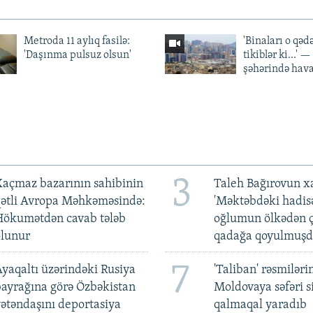
Metroda 11 aylıq fasilə:
'Binaları o qədə
'Daşınma pulsuz olsun'
tikiblər ki...' 
şəhərində hav
3
açmaz bazarının sahibinin
Taleh Bağırovun x
qətli Avropa Məhkəməsində:
'Məktəbdəki hadis
Hökumətdən cavab tələb
oğlumun ölkədən ç
olunur
qadağa qoyulmuşd
7
yaqaltı üzərindəki Rusiya
'Taliban' rəsmiləri
ayrağına görə Özbəkistan
Moldovaya səfəri s
ətəndaşını deportasiya
qalmaqal yaradıb