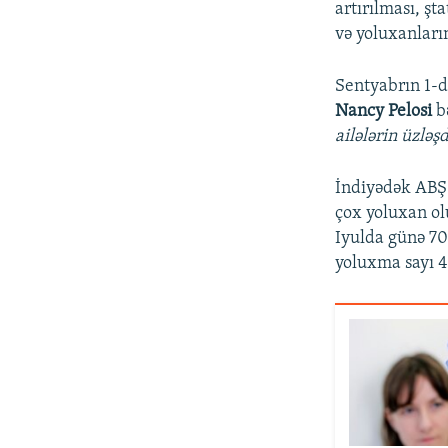
artırılması, şt
və yoluxanların 
Sentyabrın 1-d
Nancy Pelosi
bə
ailələrin üzləş
İndiyədək ABŞ-
çox yoluxan ol
Iyulda günə 70
yoluxma sayı 4