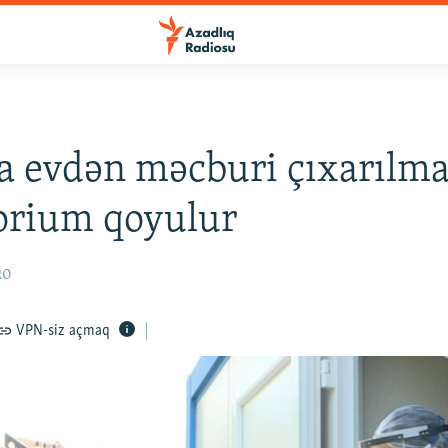
 evdən məcburi çıxarılma
orium qoyulur
20
VPN-siz açmaq