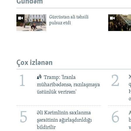
Gündəm
Gürcüstan ali təhsili
pulsuz etdi
Çox izlənən
1
2
X
Tramp: 'İranla
müharibədənsə, razılaşmaya
üstünlük verirəm'
5
6
Əli Kərimlinin saxlanma
A
şəraitinin ağırlaşdırıldığı
b
bildirilir
v