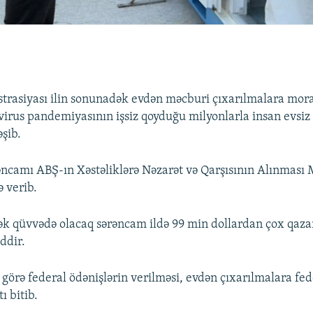
trasiyası ilin sonunadək evdən məcburi çıxarılmalara mor
irus pandemiyasının işsiz qoyduğu milyonlarla insan evsi
əşib.
ncamı ABŞ-ın Xəstəliklərə Nəzarət və Qarşısının Alınması 
ə verib.
ək qüvvədə olacaq sərəncam ildə 99 min dollardan çox qa
iddir.
ə görə federal ödənişlərin verilməsi, evdən çıxarılmalara fed
ı bitib.