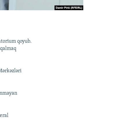
atorium qoyub.
z qalmaq
Mərkəzləri
zanmayan
eral