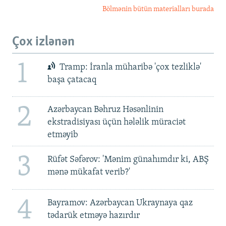
Bölmənin bütün materialları burada
Çox izlənən
1
Tramp: İranla müharibə 'çox tezliklə'
başa çatacaq
2
Azərbaycan Bəhruz Həsənlinin
ekstradisiyası üçün hələlik müraciət
etməyib
3
Rüfət Səfərov: 'Mənim günahımdır ki, ABŞ
mənə mükafat verib?'
4
Bayramov: Azərbaycan Ukraynaya qaz
tədarük etməyə hazırdır