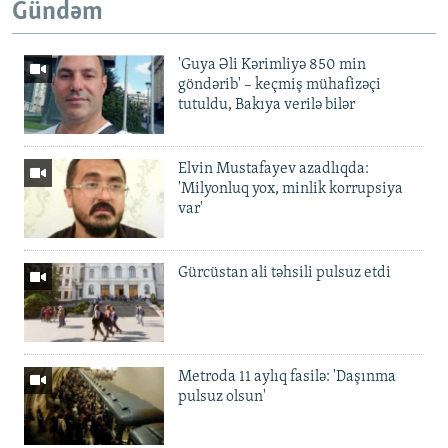
Gündəm
'Guya Əli Kərimliyə 850 min
göndərib' – keçmiş mühafizəçi
tutuldu, Bakıya verilə bilər
Elvin Mustafayev azadlıqda:
'Milyonluq yox, minlik korrupsiya
var'
Gürcüstan ali təhsili pulsuz etdi
Metroda 11 aylıq fasilə: 'Daşınma
pulsuz olsun'