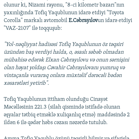
olunur ki, Nizami rayonu, "8-ci kilometr bazarı"nın
yaxınlığında Tofiq Yaqublunun idarə etdiyi "Toyota
Corolla" markalı avtomobil
E.Cəbrayılov
un idarə etdiyi
"VAZ-2107" ilə toqquşub:
"Yol-nəqliyyat hadisəsi Tofiq Yaqublunun öz təqsiri
üzündən baş verdiyi halda, o, əsaslı səbəb olmadan
mübahisə edərək Elxan Cəbrayılovu və onun sərnişini
olan həyat yoldaşı Cəvahir Cəbrayılovanı yumruq və
vintaçanla vuraraq onlara müxtəlif dərəcəli bədən
xəsarətləri yetirib".
Tofiq Yaqublunun ittiham olunduğu Cinayət
Məcəlləsinin 221.3 (silah qismində istifadə olunan
əşyalar tətbiq etməklə xuliqanlıq etmə) maddəsində 2
ildən 6 ilə qədər həbs cəzası nəzərdə tutulub.
Amma Tofiq Yaqublu özünü təqsirli bilmir və sifarişlə