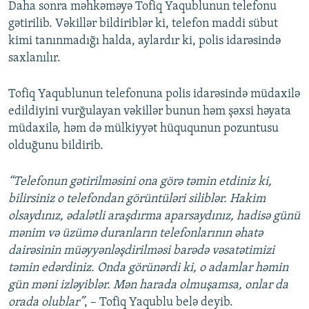
Daha sonra məhkəməyə Tofiq Yaqublunun telefonu
gətirilib. Vəkillər bildiriblər ki, telefon maddi sübut
kimi tanınmadığı halda, aylardır ki, polis idarəsində
saxlanılır.
Tofiq Yaqublunun telefonuna polis idarəsində müdaxilə
edildiyini vurğulayan vəkillər bunun həm şəxsi həyata
müdaxilə, həm də mülkiyyət hüququnun pozuntusu
olduğunu bildirib.
“Telefonun gətirilməsini ona görə təmin etdiniz ki,
bilirsiniz o telefondan görüntüləri siliblər. Hakim
olsaydınız, ədalətli araşdırma aparsaydınız, hadisə günü
mənim və üzümə duranların telefonlarının əhatə
dairəsinin müəyyənləşdirilməsi barədə vəsatətimizi
təmin edərdiniz. Onda görünərdi ki, o adamlar həmin
gün məni izləyiblər. Mən harada olmuşamsa, onlar da
orada olublar”
, – Tofiq Yaqublu belə deyib.