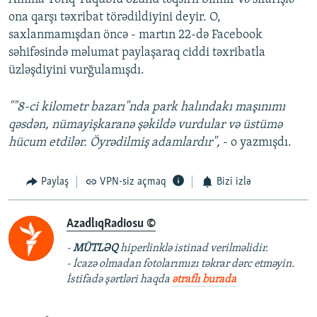
ona qarşı təxribat törədildiyini deyir. O,
saxlanmamışdan öncə - martın 22-də Facebook
səhifəsində məlumat paylaşaraq ciddi təxribatla
üzləşdiyini vurğulamışdı.
""8-ci kilometr bazarı"nda park halındakı maşınımı
qəsdən, nümayişkaranə şəkildə vurdular və üstümə
hücum etdilər. Öyrədilmiş adamlardır",
- o yazmışdı.
Paylaş
VPN-siz açmaq
Bizi izlə
AzadlıqRadiosu ©
-
MÜTLƏQ
hiperlinklə istinad verilməlidir.
- İcazə olmadan fotolarımızı təkrar dərc etməyin.
İstifadə şərtləri haqda
ətraflı burada