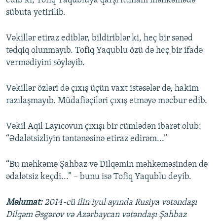
edib ki, Tofiq Yaqubluya qarşı ittiham məhkəmədə
sübuta yetirilib.
Vəkillər etiraz ediblər, bildiriblər ki, heç bir sənəd
tədqiq olunmayıb. Tofiq Yaqublu özü də heç bir ifadə
vermədiyini söyləyib.
Vəkillər özləri də çıxış üçün vaxt istəsələr də, hakim
razılaşmayıb. Müdafiəçiləri çıxış etməyə məcbur edib.
Vəkil Aqil Layıcovun çıxışı bir cümlədən ibarət olub:
“Ədalətsizliyin təntənəsinə etiraz edirəm...”
“Bu məhkəmə Şahbaz və Dilqəmin məhkəməsindən də
ədalətsiz keçdi...” – bunu isə Tofiq Yaqublu deyib.
Məlumat:
2014-cü ilin iyul ayında Rusiya vətəndaşı
Dilqəm Əsgərov və Azərbaycan vətəndaşı Şahbaz