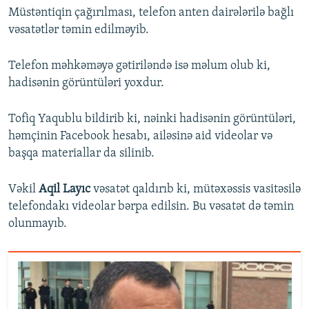
Müstəntiqin çağırılması, telefon anten dairələrilə bağlı
vəsatətlər təmin edilməyib.
Telefon məhkəməyə gətiriləndə isə məlum olub ki,
hadisənin görüntüləri yoxdur.
Tofiq Yaqublu bildirib ki, nəinki hadisənin görüntüləri,
həmçinin Facebook hesabı, ailəsinə aid videolar və
başqa materiallar da silinib.
Vəkil
Aqil Layıc
vəsatət qaldırıb ki, mütəxəssis vasitəsilə
telefondakı videolar bərpa edilsin. Bu vəsatət də təmin
olunmayıb.