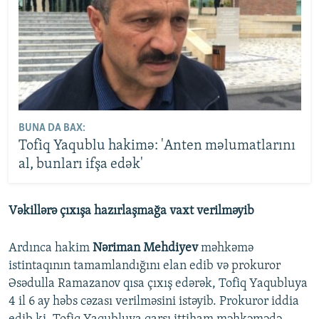
BUNA DA BAX:
Tofiq Yaqublu hakimə: 'Anten məlumatlarını
al, bunları ifşa edək'
Vəkillərə çıxışa hazırlaşmağa vaxt verilməyib
Ardınca hakim
Nəriman Mehdiyev
məhkəmə
istintaqının tamamlandığını elan edib və prokuror
Əsədulla Ramazanov qısa çıxış edərək, Tofiq Yaqubluya
4 il 6 ay həbs cəzası verilməsini istəyib. Prokuror iddia