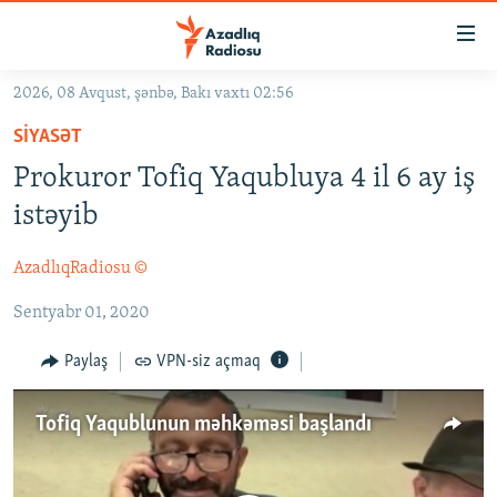
Keçid
linkləri
Əsas
2026, 08 Avqust, şənbə, Bakı vaxtı 02:56
məzmuna
GÜNDƏM
SIYASƏT
qayıt
#İZAHLA
Əsas
Prokuror Tofiq Yaqubluya 4 il 6 ay iş
KORRUPSIOMETR
naviqasiyaya
istəyib
qayıt
#ƏSLINDƏ
Axtarışa
AzadlıqRadiosu ©
FƏRQƏ BAX
keç
Sentyabr 01, 2020
QANUNI DOĞRU
ARAŞDIRMA
Paylaş
VPN-siz açmaq
MULTIMEDIA
Tofiq Yaqublunun məhkəməsi başlandı
RADIO ARXIV
VIDEO
HAQQIMIZDA
FOTOQALEREYA
OXU ZALI