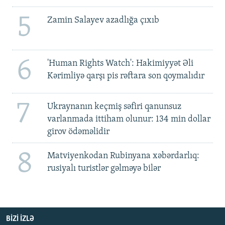
5
Zamin Salayev azadlığa çıxıb
6
'Human Rights Watch': Hakimiyyət Əli
Kərimliyə qarşı pis rəftara son qoymalıdır
7
Ukraynanın keçmiş səfiri qanunsuz
varlanmada ittiham olunur: 134 min dollar
girov ödəməlidir
8
Matviyenkodan Rubinyana xəbərdarlıq:
rusiyalı turistlər gəlməyə bilər
BIZI IZLƏ