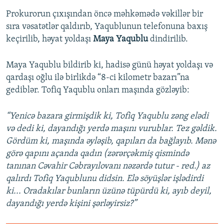
Prokurorun çıxışından öncə məhkəmədə vəkillər bir
sıra vəsatətlər qaldırıb, Yaqublunun telefonuna baxış
keçirilib, həyat yoldaşı
Maya Yaqublu
dindirilib.
Maya Yaqublu bildirib ki, hadisə günü həyat yoldaşı və
qardaşı oğlu ilə birlikdə “8-ci kilometr bazarı”na
gediblər. Tofiq Yaqublu onları maşında gözləyib:
“Yenicə bazara girmişdik ki, Tofiq Yaqublu zəng elədi
və dedi ki, dayandığı yerdə maşını vurublar. Tez gəldik.
Gördüm ki, maşında əyləşib, qapıları da bağlayıb. Mənə
görə qapını açanda qadın (zərərçəkmiş qismində
tanınan Cəvahir Cəbrayılovanı nəzərdə tutur - red.) az
qalırdı Tofiq Yaqublunu didsin. Elə söyüşlər işlədirdi
ki... Oradakılar bunların üzünə tüpürdü ki, ayıb deyil,
dayandığı yerdə kişini şərləyirsiz?”