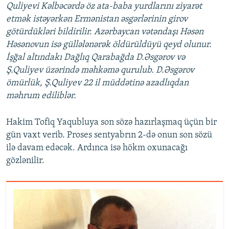
Quliyevi Kəlbəcərdə öz ata-baba yurdlarını ziyarət
etmək istəyərkən Ermənistan əsgərlərinin girov
götürdükləri bildirilir. Azərbaycan vətəndaşı Həsən
Həsənovun isə güllələnərək öldürüldüyü qeyd olunur.
İşğal altındakı Dağlıq Qarabağda D.Əsgərov və
Ş.Quliyev üzərində məhkəmə qurulub. D.Əsgərov
ömürlük, Ş.Quliyev 22 il müddətinə azadlıqdan
məhrum ediliblər.
Hakim Tofiq Yaqubluya son sözə hazırlaşmaq üçün bir
gün vaxt verib. Proses sentyabrın 2-də onun son sözü
ilə davam edəcək. Ardınca isə hökm oxunacağı
gözlənilir.