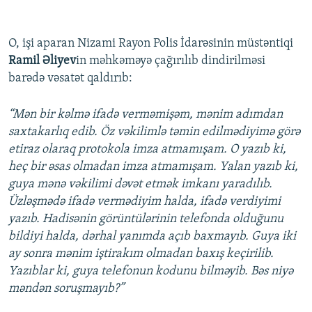
O, işi aparan Nizami Rayon Polis İdarəsinin müstəntiqi
Ramil Əliyev
in məhkəməyə çağırılıb dindirilməsi
barədə vəsatət qaldırıb:
“Mən bir kəlmə ifadə verməmişəm, mənim adımdan
saxtakarlıq edib. Öz vəkilimlə təmin edilmədiyimə görə
etiraz olaraq protokola imza atmamışam. O yazıb ki,
heç bir əsas olmadan imza atmamışam. Yalan yazıb ki,
guya mənə vəkilimi dəvət etmək imkanı yaradılıb.
Üzləşmədə ifadə vermədiyim halda, ifadə verdiyimi
yazıb. Hadisənin görüntülərinin telefonda olduğunu
bildiyi halda, dərhal yanımda açıb baxmayıb. Guya iki
ay sonra mənim iştirakım olmadan baxış keçirilib.
Yazıblar ki, guya telefonun kodunu bilməyib. Bəs niyə
məndən soruşmayıb?”