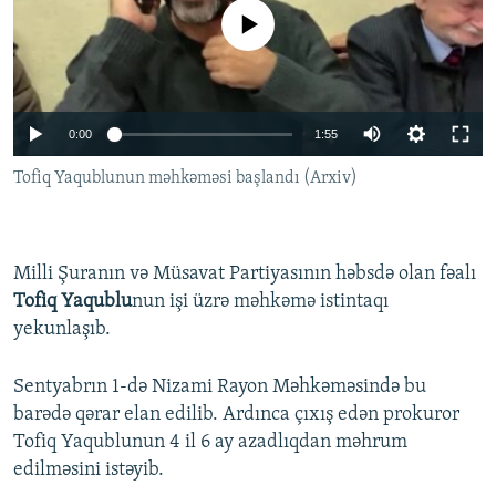
İNFOQRAFIKA
AZƏRBAYCAN ƏDƏBIYYATI KITABXANASI
MISSIYAMIZ
No media source currently available
BIZI IZLƏ
KARIKATURA
İSLAM VƏ DEMOKRATIYA
PEŞƏ ETIKASI VƏ JURNALISTIKA STANDARTLARIMIZ
İZ - MƏDƏNIYYƏT PROQRAMI
MATERIALLARIMIZDAN ISTIFADƏ
Auto
0:00
1:55
AZADLIQRADIOSU MOBIL TELEFONUNUZDA
RFE/RL-in bütün saytları
240p
Tofiq Yaqublunun məhkəməsi başlandı (Arxiv)
BIZIMLƏ ƏLAQƏ
360p
XƏBƏR BÜLLETENLƏRIMIZ
480p
Auto
240p
360p
480p
Milli Şuranın və Müsavat Partiyasının həbsdə olan fəalı
720p
Tofiq Yaqublu
nun işi üzrə məhkəmə istintaqı
720p
1080p
1080p
yekunlaşıb.
Sentyabrın 1-də Nizami Rayon Məhkəməsində bu
barədə qərar elan edilib. Ardınca çıxış edən prokuror
Tofiq Yaqublunun 4 il 6 ay azadlıqdan məhrum
edilməsini istəyib.