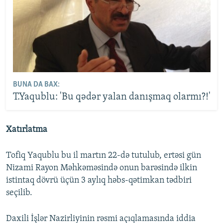
BUNA DA BAX:
T.Yaqublu: 'Bu qədər yalan danışmaq olarmı?!'
Xatırlatma
Tofiq Yaqublu bu il martın 22-də tutulub, ertəsi gün
Nizami Rayon Məhkəməsində onun barəsində ilkin
istintaq dövrü üçün 3 aylıq həbs-qətimkan tədbiri
seçilib.
Daxili İşlər Nazirliyinin rəsmi açıqlamasında iddia