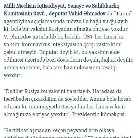
Milli Məclisin İqtisadiyyat, Sənaye və Sahibkarlıq
Komitəsinin üzvü , deputat Vahid Əhmədov
da “Turan”
agentliyinə açıqlamasında mövzu ilə bağlı vurğulayıb
ki, belə bir vaksini Rusiyadan almağa ehtiyac yoxdur.
V. Əhmədov xatırladıb ki, hələlik, ÜST hər hansı bir
vaksini koronavirus infeksiyasına qarşı vasitə kimi
qəbul etməyib. Deputat deyib ki, bu vaksinin əldə
edilməsi üzərində bəzi dövlətlərin də çalışdıqları deyilir,
amma vaksinin, hələ tam hazır olmasının təsdiqi
yoxdur:
“Dedilər Rusiya bu vaksini hazırlayıb. Haradasa da
təcrübədən çıxardığını da söylədilər. Amma belə hesab
edirəm ki, ümumiyyətlə Rusiyadan hər hansı vaksin
almağımıza ehtiyac yoxdur”. Prezidentin köməkçisi:
“Sertifikatlaşmadan keçən peyvəndlərin ölkəyə