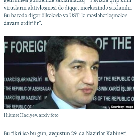
gətirilməsi gündəmdə saxlanılacaq” “Payızda qrip kimi
virusların aktivləşməsi də diqqət mərkəzində saxlanılır.
Bu barədə digər ölkələrlə və ÜST-lə məsləhətləşmələr
davam etdirilir”.
Hikmət Hacıyev, arxiv foto
Bu fikri isə bu gün, avqustun 29-da Nazirlər Kabineti