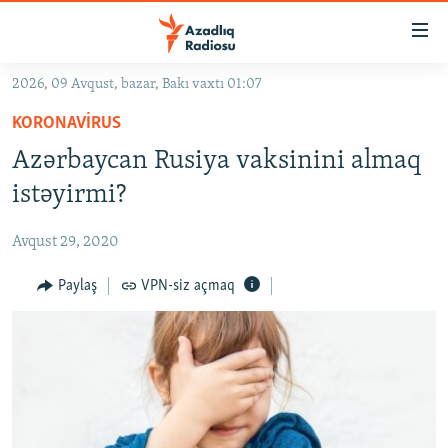
Keçid
linkləri
Əsas
2026, 09 Avqust, bazar, Bakı vaxtı 01:07
məzmuna
GÜNDƏM
KORONAVIRUS
qayıt
#İZAHLA
Əsas
Azərbaycan Rusiya vaksinini almaq
KORRUPSIOMETR
naviqasiyaya
istəyirmi?
qayıt
#ƏSLINDƏ
Axtarışa
Avqust 29, 2020
FƏRQƏ BAX
keç
QANUNI DOĞRU
Paylaş
VPN-siz açmaq
ARAŞDIRMA
MULTIMEDIA
RADIO ARXIV
VIDEO
HAQQIMIZDA
FOTOQALEREYA
OXU ZALI