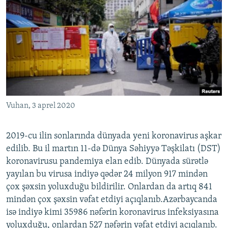
Vuhan, 3 aprel 2020
2019-cu ilin sonlarında dünyada yeni koronavirus aşkar
edilib. Bu il martın 11-də Dünya Səhiyyə Təşkilatı (DST)
koronavirusu pandemiya elan edib. Dünyada sürətlə
yayılan bu virusa indiyə qədər 24 milyon 917 mindən
çox şəxsin yoluxduğu bildirilir. Onlardan da artıq 841
mindən çox şəxsin vəfat etdiyi açıqlanıb.Azərbaycanda
isə indiyə kimi 35986 nəfərin koronavirus infeksiyasına
yoluxduğu, onlardan 527 nəfərin vəfat etdiyi açıqlanıb.