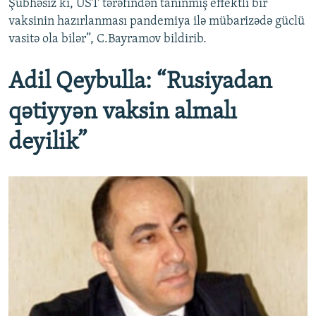
Şübhəsiz ki, ÜST tərəfindən tanınmış effektli bir
vaksinin hazırlanması pandemiya ilə mübarizədə güclü
vasitə ola bilər”, C.Bayramov bildirib.
Adil Qeybulla: “Rusiyadan
qətiyyən vaksin almalı
deyilik”