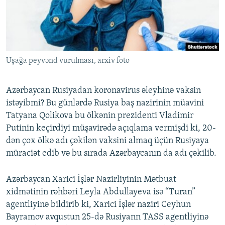
İNFOQRAFIKA
AZƏRBAYCAN ƏDƏBIYYATI KITABXANASI
MISSIYAMIZ
BIZI IZLƏ
KARIKATURA
İSLAM VƏ DEMOKRATIYA
PEŞƏ ETIKASI VƏ JURNALISTIKA STANDARTLARIMIZ
İZ - MƏDƏNIYYƏT PROQRAMI
MATERIALLARIMIZDAN ISTIFADƏ
Uşağa peyvənd vurulması, arxiv foto
AZADLIQRADIOSU MOBIL TELEFONUNUZDA
RFE/RL-in bütün saytları
BIZIMLƏ ƏLAQƏ
Azərbaycan Rusiyadan koronavirus əleyhinə vaksin
XƏBƏR BÜLLETENLƏRIMIZ
istəyibmi? Bu günlərdə Rusiya baş nazirinin müavini
Tatyana Qolikova bu ölkənin prezidenti Vladimir
Putinin keçirdiyi müşavirədə açıqlama vermişdi ki, 20-
dən çox ölkə adı çəkilən vaksini almaq üçün Rusiyaya
müraciət edib və bu sırada Azərbaycanın da adı çəkilib.
Azərbaycan Xarici İşlər Nazirliyinin Mətbuat
xidmətinin rəhbəri Leyla Abdullayeva isə “Turan”
agentliyinə bildirib ki, Xarici İşlər naziri Ceyhun
Bayramov avqustun 25-də Rusiyann TASS agentliyinə