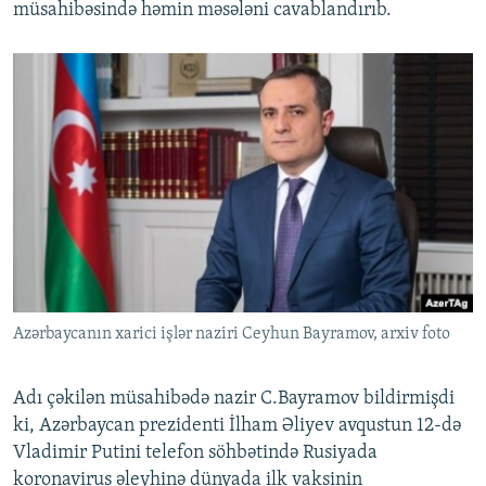
müsahibəsində həmin məsələni cavablandırıb.
Azərbaycanın xarici işlər naziri Ceyhun Bayramov, arxiv foto
Adı çəkilən müsahibədə nazir C.Bayramov bildirmişdi
ki, Azərbaycan prezidenti İlham Əliyev avqustun 12-də
Vladimir Putini telefon söhbətində Rusiyada
koronavirus əleyhinə dünyada ilk vaksinin