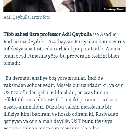
Adil Qeybulla, arxiv foto
Tibb sahəsi üzrə professor Adil Qeybulla
isə Azadlıq
Radiosuna deyib ki, Azərbaycan Rusiyadan koronavirus
infeksiyasına təsir edən arbidol preparatı alıb. Amma
onun qeyd etməsinə görə, bu preperatın təsirini bilən
olmadı:
“Bu dərmanı əhaliyə boş yerə sırıdılar. İndi də
vaksindən söhbət gedir. Məsələ burasındadır ki, vaksin
ÜST tərəfindən qəbul edilməlidir, ən əsas bunun
effektlilik və təhlükəsizlik kimi iki parametri xüsusi
nəzərə alınmalıdır. Düzü bu vaksin məsələsinə bir
illüziya kimi baxıram və hesab edirəm ki, Rusiyadan
qətiyyən vaksin almalı deyilik. ÜST bunu tövsiyyə
edərsə o zaman müzakirə mövzusu ola bilər”.