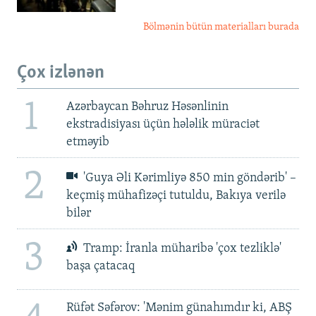
Bölmənin bütün materialları burada
Çox izlənən
1
Azərbaycan Bəhruz Həsənlinin
ekstradisiyası üçün hələlik müraciət
etməyib
2
'Guya Əli Kərimliyə 850 min göndərib' –
keçmiş mühafizəçi tutuldu, Bakıya verilə
bilər
3
Tramp: İranla müharibə 'çox tezliklə'
başa çatacaq
Rüfət Səfərov: 'Mənim günahımdır ki, ABŞ