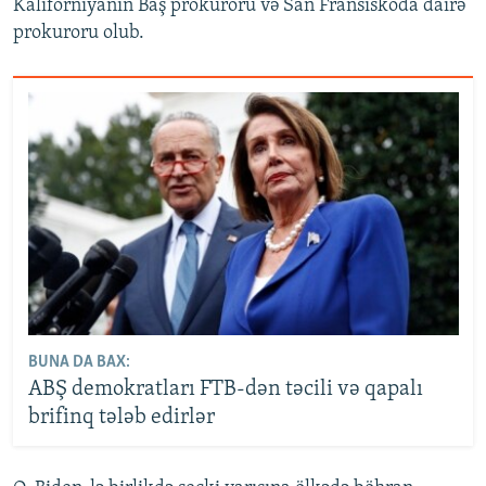
Kaliforniyanın Baş prokuroru və San Fransiskoda dairə
prokuroru olub.
BUNA DA BAX:
ABŞ demokratları FTB-dən təcili və qapalı
brifinq tələb edirlər