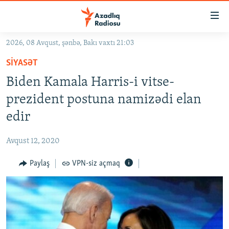
Keçid
linkləri
Əsas
2026, 08 Avqust, şənbə, Bakı vaxtı 21:03
məzmuna
GÜNDƏM
SIYASƏT
qayıt
#İZAHLA
Əsas
Biden Kamala Harris-i vitse-
KORRUPSIOMETR
naviqasiyaya
prezident postuna namizədi elan
qayıt
#ƏSLINDƏ
edir
Axtarışa
FƏRQƏ BAX
keç
Avqust 12, 2020
QANUNI DOĞRU
Paylaş
VPN-siz açmaq
ARAŞDIRMA
MULTIMEDIA
RADIO ARXIV
VIDEO
HAQQIMIZDA
FOTOQALEREYA
OXU ZALI