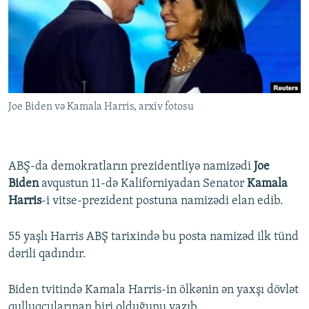
İNFOQRAFIKA
AZƏRBAYCAN ƏDƏBIYYATI KITABXANASI
MISSIYAMIZ
BIZI IZLƏ
KARIKATURA
İSLAM VƏ DEMOKRATIYA
PEŞƏ ETIKASI VƏ JURNALISTIKA STANDARTLARIMIZ
İZ - MƏDƏNIYYƏT PROQRAMI
MATERIALLARIMIZDAN ISTIFADƏ
AZADLIQRADIOSU MOBIL TELEFONUNUZDA
RFE/RL-in bütün saytları
Joe Biden və Kamala Harris, arxiv fotosu
BIZIMLƏ ƏLAQƏ
XƏBƏR BÜLLETENLƏRIMIZ
ABŞ-da demokratların prezidentliyə namizədi
Joe
Biden
avqustun 11-də Kaliforniyadan Senator
Kamala
Harris
-i vitse-prezident postuna namizədi elan edib.
55 yaşlı Harris ABŞ tarixində bu posta namizəd ilk tünd
dərili qadındır.
Biden tvitində Kamala Harris-in ölkənin ən yaxşı dövlət
qulluqçularınan biri olduğunu yazıb.