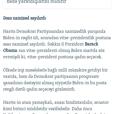
hədə yaratdıqlarını bildirir
Əsas namizəd sayılırdı
Harris Demokrat Partiyasından namizədlik yarışında
Biden-in rəqibi idi, sonradan vitse-prezidentlik postuna
əsas namizəd sayılırdı. Səkkiz il Prezident
Barack
Obama
-nın vitse-prezidenti olmuş Biden martda söz
vermişdi ki, vitse-prezident postuna qadın seçəcək.
Ölkədə irqi məsələlərlə bağlı milli müzakirə getdiyi bir
vaxtda, həm də Demokrat partiyasının proqressiv
qanadının dəstəyini almaq niyyətilə Biden-in bu posta
rəngli dərili qadın seçəcəyi gözlənirdi.
Harris-in atası yamaykalı, anası hindistanlıdır, senator
kimi birinci müddətdir vəzifədədir. Daha öncə