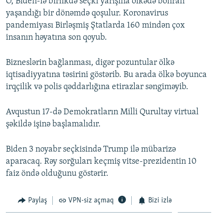
O, Biden-lə birlikdə seçki yarışına ölkədə böhran
yaşandığı bir dönəmdə qoşulur. Koronavirus
pandemiyası Birləşmiş Ştatlarda 160 mindən çox
insanın həyatına son qoyub.
Bizneslərin bağlanması, digər pozuntular ölkə
iqtisadiyyatına təsirini göstərib. Bu arada ölkə boyunca
irqçilik və polis qəddarlığına etirazlar səngiməyib.
Avqustun 17-də Demokratların Milli Qurultay virtual
şəkildə işinə başlamalıdır.
Biden 3 noyabr seçkisində Trump ilə mübarizə
aparacaq. Rəy sorğuları keçmiş vitse-prezidentin 10
faiz öndə olduğunu göstərir.
Paylaş
VPN-siz açmaq
Bizi izlə