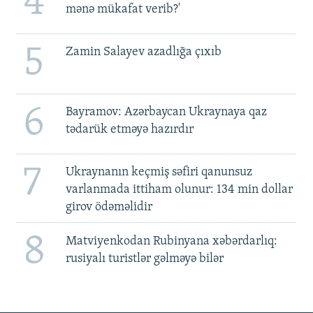
4
mənə mükafat verib?'
5
Zamin Salayev azadlığa çıxıb
6
Bayramov: Azərbaycan Ukraynaya qaz
tədarük etməyə hazırdır
7
Ukraynanın keçmiş səfiri qanunsuz
varlanmada ittiham olunur: 134 min dollar
girov ödəməlidir
8
Matviyenkodan Rubinyana xəbərdarlıq:
rusiyalı turistlər gəlməyə bilər