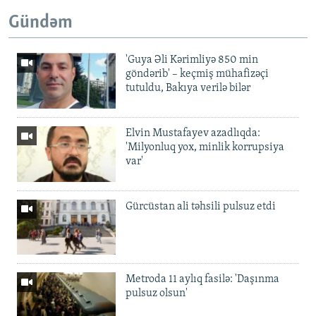
Gündəm
'Guya Əli Kərimliyə 850 min
göndərib' – keçmiş mühafizəçi
tutuldu, Bakıya verilə bilər
Elvin Mustafayev azadlıqda:
'Milyonluq yox, minlik korrupsiya
var'
Gürcüstan ali təhsili pulsuz etdi
Metroda 11 aylıq fasilə: 'Daşınma
pulsuz olsun'