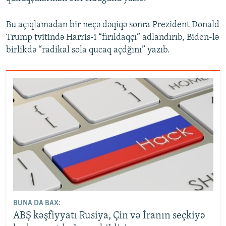
Bu açıqlamadan bir neçə dəqiqə sonra Prezident Donald
Trump tvitində Harris-i “fırıldaqçı” adlandırıb, Biden-lə
birlikdə “radikal sola qucaq açdğını” yazıb.
BUNA DA BAX:
ABŞ kəşfiyyatı Rusiya, Çin və İranın seçkiyə