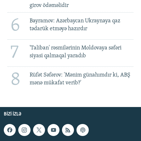
girov ödəməlidir
6
Bayramov: Azərbaycan Ukraynaya qaz
tədarük etməyə hazırdır
7
'Taliban' rəsmilərinin Moldovaya səfəri
siyasi qalmaqal yaradıb
8
Rüfət Səfərov: 'Mənim günahımdır ki, ABŞ
mənə mükafat verib?'
BIZI IZLƏ