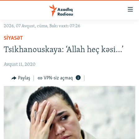
Keçid
linkləri
Əsas
2026, 07 Avqust, cümə, Bakı vaxtı 07:26
məzmuna
GÜNDƏM
SIYASƏT
qayıt
#İZAHLA
Əsas
Tsikhanouskaya: ‘Allah heç kəsi...’
KORRUPSIOMETR
naviqasiyaya
qayıt
Avqust 11, 2020
#ƏSLINDƏ
Axtarışa
FƏRQƏ BAX
Paylaş
VPN-siz açmaq
keç
QANUNI DOĞRU
ARAŞDIRMA
MULTIMEDIA
RADIO ARXIV
VIDEO
HAQQIMIZDA
FOTOQALEREYA
OXU ZALI