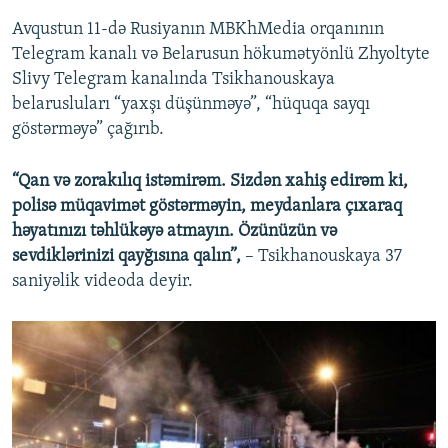
Avqustun 11-də Rusiyanın MBKhMedia orqanının
Telegram kanalı və Belarusun hökumətyönlü Zhyoltyte
Slivy Telegram kanalında Tsikhanouskaya
belarusluları “yaxşı düşünməyə”, “hüquqa sayqı
göstərməyə” çağırıb.
“Qan və zorakılıq istəmirəm. Sizdən xahiş edirəm ki,
polisə müqavimət göstərməyin, meydanlara çıxaraq
həyatınızı təhlükəyə atmayın. Özünüzün və
sevdiklərinizi qayğısına qalın”,
– Tsikhanouskaya 37
saniyəlik videoda deyir.