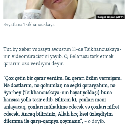
İNFOQRAFIKA
AZƏRBAYCAN ƏDƏBIYYATI KITABXANASI
MISSIYAMIZ
BIZI IZLƏ
KARIKATURA
İSLAM VƏ DEMOKRATIYA
PEŞƏ ETIKASI VƏ JURNALISTIKA STANDARTLARIMIZ
Svyatlana Tsikhanouskaya
İZ - MƏDƏNIYYƏT PROQRAMI
MATERIALLARIMIZDAN ISTIFADƏ
AZADLIQRADIOSU MOBIL TELEFONUNUZDA
RFE/RL-in bütün saytları
BIZIMLƏ ƏLAQƏ
Tut.by xəbər vebsaytı avqustun 11-də Tsikhanouskaya-
nın videomüraciətini yayıb. O, Belarusu tərk etmək
XƏBƏR BÜLLETENLƏRIMIZ
qərarını özü verdiyini deyir.
“Çox çətin bir qərar verdim. Bu qərarı özüm vermişəm.
Nə dostlarım, nə qohumlar, nə seçki qərargahım, nə
Syarhey (Tsikhanouskaya-nın həyat yoldaşı) buna
hansısa yolla təsir edib. Bilirəm ki, çoxları məni
anlayacaq, çoxları mühakimə edəcək və çoxları nifrət
edəcək. Ancaq bilirsiniz, Allah heç kəsi üzləşdiyim
dilemma ilə qarşı-qarşıya qoymasın”,
– o deyib.