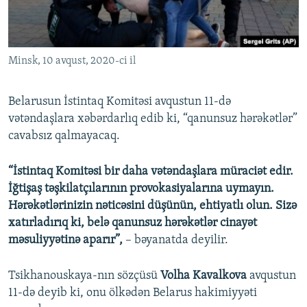
Minsk, 10 avqust, 2020-ci il
Belarusun İstintaq Komitəsi avqustun 11-də
vətəndaşlara xəbərdarlıq edib ki, “qanunsuz hərəkətlər”
cavabsız qalmayacaq.
“İstintaq Komitəsi bir daha vətəndaşlara müraciət edir.
İğtişaş təşkilatçılarının provokasiyalarına uymayın.
Hərəkətlərinizin nəticəsini düşünün, ehtiyatlı olun. Sizə
xatırladırıq ki, belə qanunsuz hərəkətlər cinayət
məsuliyyətinə aparır”,
– bəyanatda deyilir.
Tsikhanouskaya-nın sözçüsü
Volha Kavalkova
avqustun
11-də deyib ki, onu ölkədən Belarus hakimiyyəti