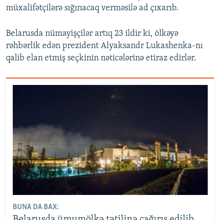
müxalifətçilərə sığınacaq verməsilə ad çıxarıb.
Belarusda nümayişçilər artıq 23 ildir ki, ölkəyə
rəhbərlik edən prezident Alyaksandr Lukashenka-nı
qalib elan etmiş seçkinin nəticələrinə etiraz edirlər.
BUNA DA BAX:
Belarusda ümumölkə tətilinə çağırış edilib