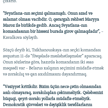
çıxarıb.
“Svyatlana-nın seçimi qalmamışdı. Onun azad və
salamat olması vacibdir. O, qərargah rəhbəri Maryya
Maroz ilə birlikdə gedib. Ancaq Svyatlana-nın
komandasının bir hissəni burada girov qalmaqdadır”,
–
Kavalkova söyləyib.
Sözçü deyib ki, Tsikhanouskaya-nın seçki komandası
avqustun 11-də “fövqəladə məsləhətləşmələr” aparacaq.
Onun sözlərinə görə, hazırda komandanın iki əsas
məqsədi var – Belarus xalqının seçimini müdafiə etmək
və zorakılıq və qan axıdılmasını dayandırmaq.
“Vəziyyət kritikdir. Bizim üçün necə çətin olmasından
asılı olmayaraq, zorakılıqdan çəkinməliyik. Qələbəmizi
hüquqi, qeyri-zorakı yollarla müdafiə etməliyik.
Demokratik qüvvələri və dəyişiklik tərəfdarlarını