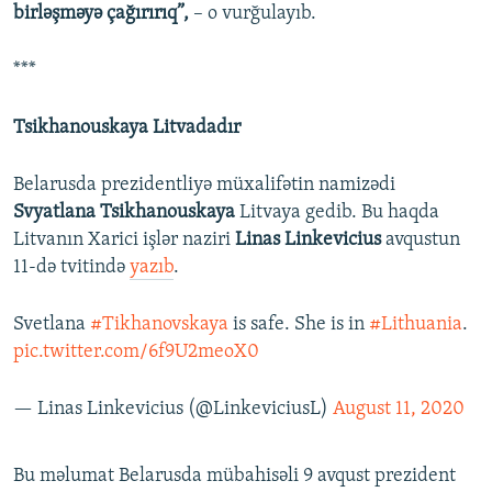
birləşməyə çağırırıq”,
– o vurğulayıb.
***
Tsikhanouskaya Litvadadır
Belarusda prezidentliyə müxalifətin namizədi
Svyatlana Tsikhanouskaya
Litvaya gedib. Bu haqda
Litvanın Xarici işlər naziri
Linas Linkevicius
avqustun
11-də tvitində
yazıb
.
Svetlana
#Tikhanovskaya
is safe. She is in
#Lithuania
.
pic.twitter.com/6f9U2meoX0
— Linas Linkevicius (@LinkeviciusL)
August 11, 2020
Bu məlumat Belarusda mübahisəli 9 avqust prezident