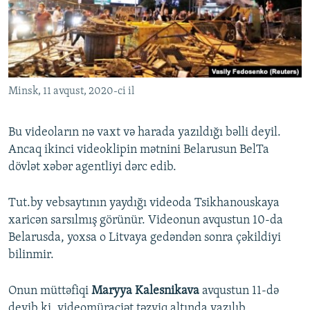
Minsk, 11 avqust, 2020-ci il
Bu videoların nə vaxt və harada yazıldığı bəlli deyil.
Ancaq ikinci videoklipin mətnini Belarusun BelTa
dövlət xəbər agentliyi dərc edib.
Tut.by vebsaytının yaydığı videoda Tsikhanouskaya
xaricən sarsılmış görünür. Videonun avqustun 10-da
Belarusda, yoxsa o Litvaya gedəndən sonra çəkildiyi
bilinmir.
Onun müttəfiqi
Maryya Kalesnikava
avqustun 11-də
deyib ki, videomüraciət təzyiq altında yazılıb,