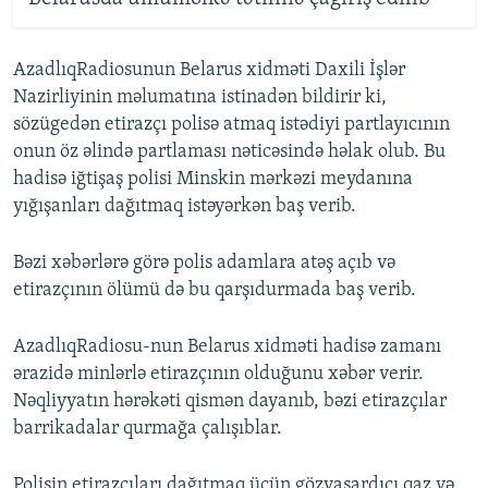
AzadlıqRadiosunun Belarus xidməti Daxili İşlər
Nazirliyinin məlumatına istinadən bildirir ki,
sözügedən etirazçı polisə atmaq istədiyi partlayıcının
onun öz əlində partlaması nəticəsində həlak olub. Bu
hadisə iğtişaş polisi Minskin mərkəzi meydanına
yığışanları dağıtmaq istəyərkən baş verib.
Bəzi xəbərlərə görə polis adamlara atəş açıb və
etirazçının ölümü də bu qarşıdurmada baş verib.
AzadlıqRadiosu-nun Belarus xidməti hadisə zamanı
ərazidə minlərlə etirazçının olduğunu xəbər verir.
Nəqliyyatın hərəkəti qismən dayanıb, bəzi etirazçılar
barrikadalar qurmağa çalışıblar.
Polisin etirazçıları dağıtmaq üçün gözyaşardıcı qaz və