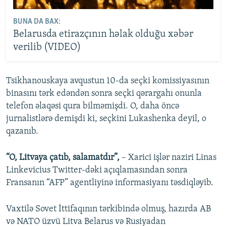
BUNA DA BAX:
Belarusda etirazçının həlak olduğu xəbər
verilib (VIDEO)
Tsikhanouskaya avqustun 10-da seçki komissiyasının
binasını tərk edəndən sonra seçki qərargahı onunla
telefon əlaqəsi qura bilməmişdi. O, daha öncə
jurnalistlərə demişdi ki, seçkini Lukashenka deyil, o
qazanıb.
“O, Litvaya çatıb, salamatdır”,
– Xarici işlər naziri Linas
Linkevicius Twitter-dəki açıqlamasından sonra
Fransanın “AFP” agentliyinə informasiyanı təsdiqləyib.
Vaxtilə Sovet İttifaqının tərkibində olmuş, hazırda AB
və NATO üzvü Litva Belarus və Rusiyadan