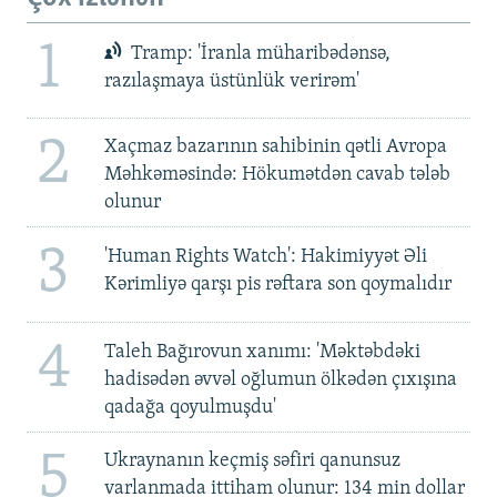
1
Tramp: 'İranla müharibədənsə,
razılaşmaya üstünlük verirəm'
2
Xaçmaz bazarının sahibinin qətli Avropa
Məhkəməsində: Hökumətdən cavab tələb
olunur
3
'Human Rights Watch': Hakimiyyət Əli
Kərimliyə qarşı pis rəftara son qoymalıdır
4
Taleh Bağırovun xanımı: 'Məktəbdəki
hadisədən əvvəl oğlumun ölkədən çıxışına
qadağa qoyulmuşdu'
5
Ukraynanın keçmiş səfiri qanunsuz
varlanmada ittiham olunur: 134 min dollar