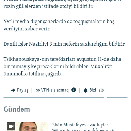
rezin güllələrdən istifadə etdiyi bildirilir.
Yerli media digər şəhərlərdə də toqquşmaların baş
verdiyini xəbər verir.
Daxili İşlər Nazirliyi 3 min nəfərin saxlandığını bildirir.
Tsikhanouskaya-nın tərəfdarları avqustun 11-də daha
bir nümayiş keçirəcəklərini bildiriblər. Müxalifət
ümumölkə tətilinə çağırıb.
Paylaş
VPN-siz açmaq
Bizi izlə
Gündəm
Elvin Mustafayev azadlıqda: