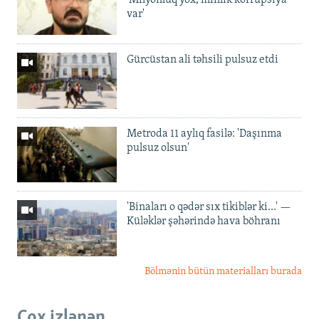
'Milyonluq yox, minlik korrupsiya
var'
Gürcüstan ali təhsili pulsuz etdi
Metroda 11 aylıq fasilə: 'Daşınma
pulsuz olsun'
'Binaları o qədər sıx tikiblər ki...' —
Küləklər şəhərində hava böhranı
Bölmənin bütün materialları burada
Çox izlənən