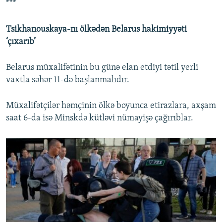
***
Tsikhanouskaya-nı ölkədən Belarus hakimiyyəti
‘çıxarıb’
Belarus müxalifətinin bu günə elan etdiyi tətil yerli
vaxtla səhər 11-də başlanmalıdır.
Müxalifətçilər həmçinin ölkə boyunca etirazlara, axşam
saat 6-da isə Minskdə kütləvi nümayişə çağırıblar.