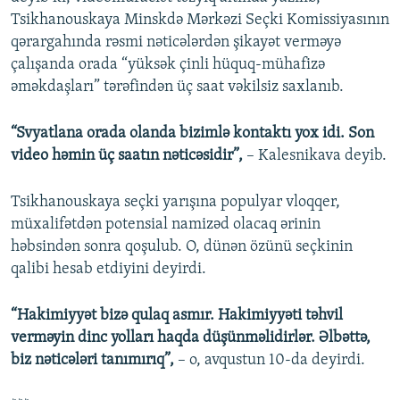
Tsikhanouskaya Minskdə Mərkəzi Seçki Komissiyasının
qərargahında rəsmi nəticələrdən şikayət verməyə
çalışanda orada “yüksək çinli hüquq-mühafizə
əməkdaşları” tərəfindən üç saat vəkilsiz saxlanıb.
“Svyatlana orada olanda bizimlə kontaktı yox idi. Son
video həmin üç saatın nəticəsidir”,
– Kalesnikava deyib.
Tsikhanouskaya seçki yarışına populyar vloqqer,
müxalifətdən potensial namizəd olacaq ərinin
həbsindən sonra qoşulub. O, dünən özünü seçkinin
qalibi hesab etdiyini deyirdi.
“Hakimiyyət bizə qulaq asmır. Hakimiyyəti təhvil
verməyin dinc yolları haqda düşünməlidirlər. Əlbəttə,
biz nəticələri tanımırıq”,
– o, avqustun 10-da deyirdi.