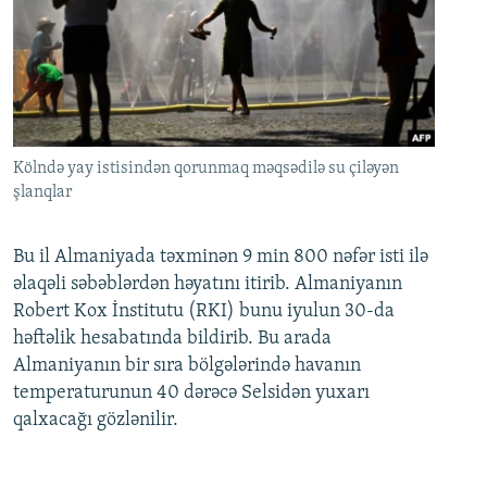
Kölndə yay istisindən qorunmaq məqsədilə su çiləyən
şlanqlar
Bu il Almaniyada təxminən 9 min 800 nəfər isti ilə
əlaqəli səbəblərdən həyatını itirib. Almaniyanın
Robert Kox İnstitutu (RKI) bunu iyulun 30-da
həftəlik hesabatında bildirib. Bu arada
Almaniyanın bir sıra bölgələrində havanın
temperaturunun 40 dərəcə Selsidən yuxarı
qalxacağı gözlənilir.