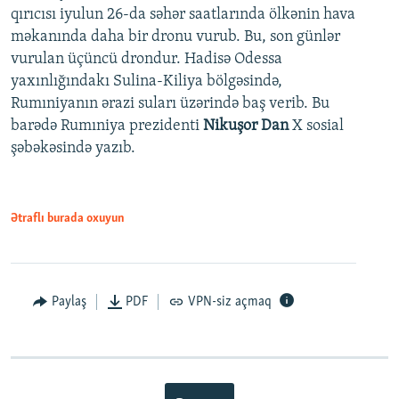
qırıcısı iyulun 26-da səhər saatlarında ölkənin hava
məkanında daha bir dronu vurub. Bu, son günlər
vurulan üçüncü drondur. Hadisə Odessa
yaxınlığındakı Sulina-Kiliya bölgəsində,
Rumıniyanın ərazi suları üzərində baş verib. Bu
barədə Rumıniya prezidenti
Nikuşor Dan
X sosial
şəbəkəsində yazıb.
Ətraflı burada oxuyun
Paylaş
PDF
VPN-siz açmaq