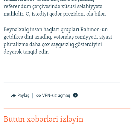
referendum çərçivəsində xüsusi səlahiyyətə
malikdir. O, istədiyi qədər prezident ola bilər.
Beynəlxalq insan haqları qrupları Rahmon-un
getdikcə dini azadlıq, vətəndaş cəmiyyəti, siyasi
plüralizmə daha çox sayqısızlıq göstərdiyini
deyərək tənqid edir.
Paylaş
VPN-siz açmaq
Bütün xəbərləri izləyin