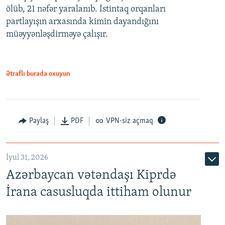
ölüb, 21 nəfər yaralanıb. İstintaq orqanları
partlayışın arxasında kimin dayandığını
müəyyənləşdirməyə çalışır.
Ətraflı burada oxuyun
Paylaş
PDF
VPN-siz açmaq
İyul 31, 2026
Azərbaycan vətəndaşı Kiprdə
İrana casusluqda ittiham olunur