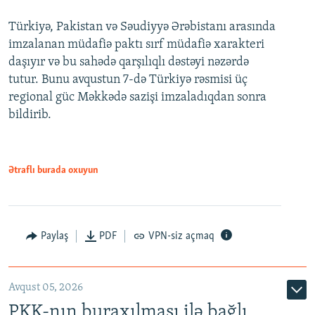
Türkiyə, Pakistan və Səudiyyə Ərəbistanı arasında
imzalanan müdafiə paktı sırf müdafiə xarakteri
daşıyır və bu sahədə qarşılıqlı dəstəyi nəzərdə
tutur. Bunu avqustun 7-də Türkiyə rəsmisi üç
regional güc Məkkədə sazişi imzaladıqdan sonra
bildirib.
Ətraflı burada oxuyun
Paylaş
PDF
VPN-siz açmaq
Avqust 05, 2026
PKK-nın buraxılması ilə bağlı