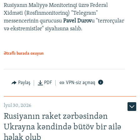
Rusiyanın Maliyyə Monitorinqi üzrə Federal
Xidməti (Rosfinmonitorinq) "Telegram"
messencerinin qurucusu
Pavel Durov
u "terrorçular
və ekstremistlər" siyahısına salıb.
Ətraflı burada oxuyun
Paylaş
PDF
VPN-siz açmaq
İyul 30, 2026
Rusiyanın raket zərbəsindən
Ukrayna kəndində bütöv bir ailə
həlak olub