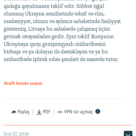
qadağa qoyulmasını təklif edir. Söhbət işğal
olunmuş Ukrayna ərazilərində təhsil və elm,
mədəniyyət, idman və əyləncə sahələrində fəaliyyət
göstərmiş, Litvaya bu sahələrdə çalışmaq üçün
getmək istəyənlədən gedir. Eyni təklif Rusiyanın
Ukraynaya qarşı genişmiqyaslı müharibəsini
birbaşa və ya dolayısı ilə dəstəkləyən və ya bu
müharibədə iştirak edən şəxsləri də nəzərdə tutur.
Ətraflı burada oxuyun
Paylaş
PDF
VPN-siz açmaq
İyul 27, 2026