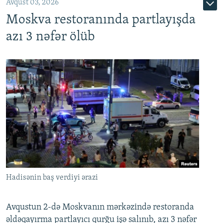
Avqust 03, 2026
Moskva restoranında partlayışda
azı 3 nəfər ölüb
Hadisənin baş verdiyi ərazi
Avqustun 2-də Moskvanın mərkəzində restoranda
əldəqayırma partlayıcı qurğu işə salınıb, azı 3 nəfər