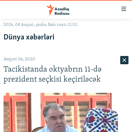
Keçid
linkləri
Əsas
2026, 08 Avqust, şənbə, Bakı vaxtı 12:52
məzmuna
GÜNDƏM
Dünya xəbərləri
qayıt
#İZAHLA
Əsas
KORRUPSIOMETR
naviqasiyaya
Avqust 06, 2020
qayıt
#ƏSLINDƏ
Axtarışa
Tacikistanda oktyabrın 11-də
FƏRQƏ BAX
keç
prezident seçkisi keçiriləcək
QANUNI DOĞRU
ARAŞDIRMA
MULTIMEDIA
RADIO ARXIV
VIDEO
HAQQIMIZDA
FOTOQALEREYA
OXU ZALI