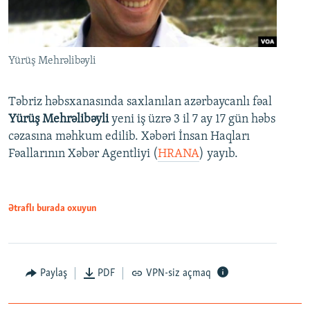
Yürüş Mehrəlibəyli
Təbriz həbsxanasında saxlanılan azərbaycanlı fəal
Yürüş Mehrəlibəyli
yeni iş üzrə 3 il 7 ay 17 gün həbs
cəzasına məhkum edilib. Xəbəri İnsan Haqları
Fəallarının Xəbər Agentliyi (
HRANA
) yayıb.
Ətraflı burada oxuyun
Paylaş
PDF
VPN-siz açmaq