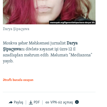
Darya Şipaçyova
Moskva şəhər Məhkəməsi jurnalist
Darya
Şipaçyova
nı dövlətə xəyanət işi üzrə 12 il
azadlıqdan məhrum edib. Məlumatı "Mediazona"
yayıb.
Ətraflı burada oxuyun
Paylaş
PDF
VPN-siz açmaq