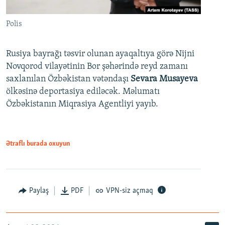
Polis
Rusiya bayrağı təsvir olunan ayaqaltıya görə Nijni
Novqorod vilayətinin Bor şəhərində reyd zamanı
saxlanılan Özbəkistan vətəndaşı
Sevara Musayeva
ölkəsinə deportasiya ediləcək. Məlumatı
Özbəkistanın Miqrasiya Agentliyi yayıb.
Ətraflı burada oxuyun
Paylaş
PDF
VPN-siz açmaq