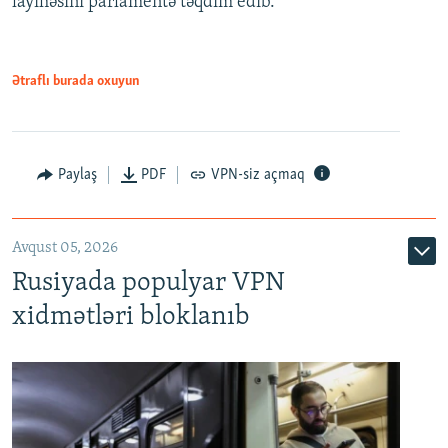
layihəsini parlamentə təqdim edib.
720p
1080p
1080p
Ətraflı burada oxuyun
Paylaş
PDF
VPN-siz açmaq
Avqust 05, 2026
Rusiyada populyar VPN
xidmətləri bloklanıb