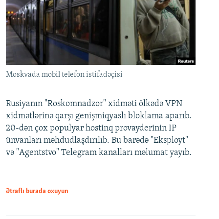
Moskvada mobil telefon istifadəçisi
Rusiyanın "Roskomnadzor" xidməti ölkədə VPN
xidmətlərinə qarşı genişmiqyaslı bloklama aparıb.
20-dən çox populyar hostinq provayderinin IP
ünvanları məhdudlaşdırılıb. Bu barədə "Eksployt"
və "Agentstvo" Telegram kanalları məlumat yayıb.
Ətraflı burada oxuyun