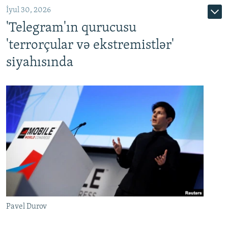
İyul 30, 2026
'Telegram'ın qurucusu
'terrorçular və ekstremistlər'
siyahısında
Pavel Durov