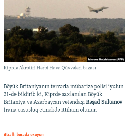
Kiprdə Akrotiri Hərbi Hava Qüvvələri bazası
Böyük Britaniyanın terrorla mübarizə polisi iyulun
31-də bildirib ki, Kiprdə saxlanılan Böyük
Britaniya və Azərbaycan vətəndaşı
Rəşad Sultanov
İrana casusluq etməkdə ittiham olunur.
Ətraflı burada oxuyun