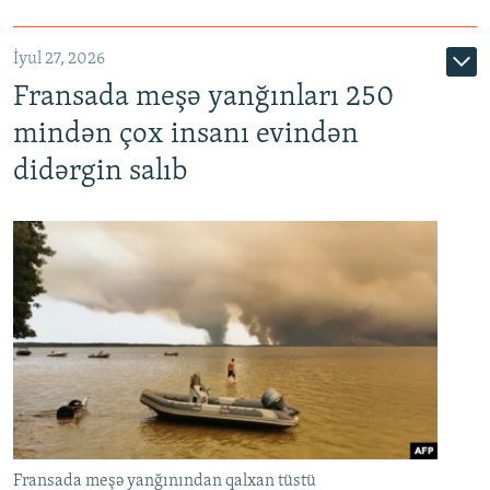
İyul 27, 2026
Fransada meşə yanğınları 250
mindən çox insanı evindən
didərgin salıb
Fransada meşə yanğınından qalxan tüstü