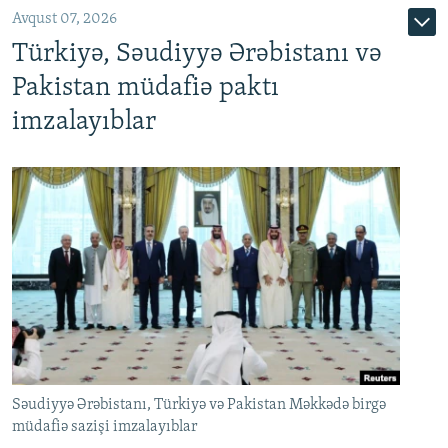
Avqust 07, 2026
Türkiyə, Səudiyyə Ərəbistanı və
Pakistan müdafiə paktı
imzalayıblar
Səudiyyə Ərəbistanı, Türkiyə və Pakistan Məkkədə birgə
müdafiə sazişi imzalayıblar