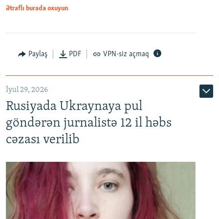
Ətraflı burada oxuyun
Paylaş
PDF
VPN-siz açmaq
İyul 29, 2026
Rusiyada Ukraynaya pul
göndərən jurnalistə 12 il həbs
cəzası verilib