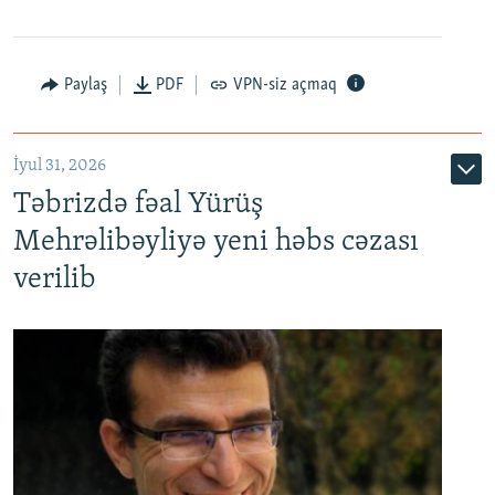
Paylaş
PDF
VPN-siz açmaq
İyul 31, 2026
Təbrizdə fəal Yürüş
Mehrəlibəyliyə yeni həbs cəzası
verilib