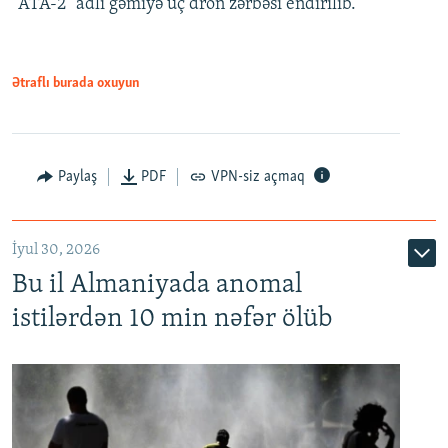
"ATA-2" adlı gəmiyə üç dron zərbəsi endirilib.
Ətraflı burada oxuyun
Paylaş
PDF
VPN-siz açmaq
İyul 30, 2026
Bu il Almaniyada anomal
istilərdən 10 min nəfər ölüb