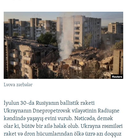
Lvova zərbələr
İyulun 30-da Rusiyanın ballistik raketi
Ukraynanın Dnepropetrovsk vilayətinin Radiuşne
kəndində yaşayış evini vurub. Nəticədə, demək
olar ki, bütöv bir ailə həlak olub. Ukrayna rəsmiləri
raket və dron hücumlarından ölkə üzrə azı doqquz