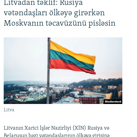
Litvadan təklif: Rusiya
vətəndaşları ölkəyə girərkən
Moskvanın təcavüzünü pisləsin
Litva
Litvanın Xarici İşlər Nazirliyi (XİN) Rusiya və
Belarusun bəzi vətəndaşlarının ölkəyə girişinə