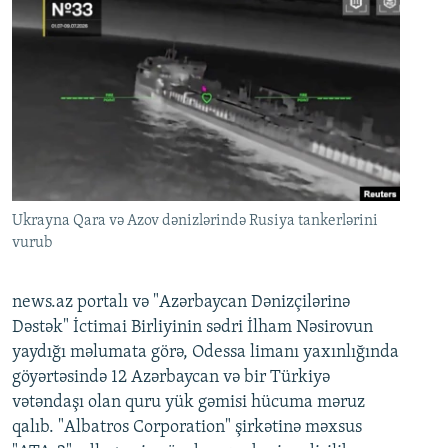
Ukrayna Qara və Azov dənizlərində Rusiya tankerlərini
vurub
news.az portalı və "Azərbaycan Dənizçilərinə
Dəstək" İctimai Birliyinin sədri İlham Nəsirovun
yaydığı məlumata görə, Odessa limanı yaxınlığında
göyərtəsində 12 Azərbaycan və bir Türkiyə
vətəndaşı olan quru yük gəmisi hücuma məruz
qalıb. "Albatros Corporation" şirkətinə məxsus