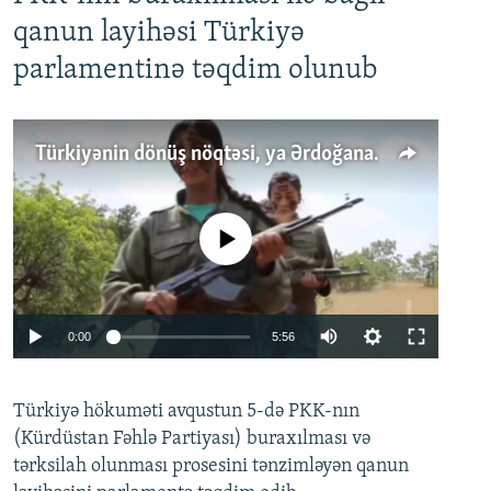
qanun layihəsi Türkiyə
parlamentinə təqdim olunub
Türkiyənin dönüş nöqtəsi, ya Ərdoğana üçüncü şans: PKK ilə qəfil barışıq nə deməkdir?
No media source currently available
Auto
0:00
5:56
240p
Türkiyə hökuməti avqustun 5-də PKK-nın
360p
(Kürdüstan Fəhlə Partiyası) buraxılması və
480p
Auto
240p
360p
480p
tərksilah olunması prosesini tənzimləyən qanun
720p