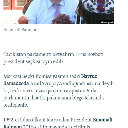
İNFOQRAFIKA
AZƏRBAYCAN ƏDƏBIYYATI KITABXANASI
MISSIYAMIZ
BIZI IZLƏ
KARIKATURA
İSLAM VƏ DEMOKRATIYA
PEŞƏ ETIKASI VƏ JURNALISTIKA STANDARTLARIMIZ
İZ - MƏDƏNIYYƏT PROQRAMI
MATERIALLARIMIZDAN ISTIFADƏ
Emomali Rahmon
AZADLIQRADIOSU MOBIL TELEFONUNUZDA
RFE/RL-in bütün saytları
BIZIMLƏ ƏLAQƏ
Tacikistan parlamenti oktyabrın 11-nə növbəti
XƏBƏR BÜLLETENLƏRIMIZ
prezident seçkisi təyin edib.
Mərkəzi Seçki Komissiyasının sədri
Navruz
Samadzoda
AzadAvropa/AzadlıqRadiosu-na deyib
ki, seçki tarixi üzrə qətnamə avqustun 6-da
parlamentin hər iki palatasının birgə iclasında
təsdiqlənib.
1992-ci ildən ölkəni idarə edən Prezident
Emomali
Rahmon
2016-cı ilin mayında keçirilmiş