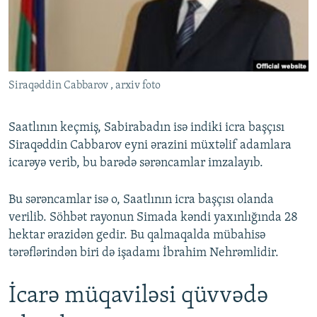
İNFOQRAFIKA
AZƏRBAYCAN ƏDƏBIYYATI KITABXANASI
MISSIYAMIZ
BIZI IZLƏ
KARIKATURA
İSLAM VƏ DEMOKRATIYA
PEŞƏ ETIKASI VƏ JURNALISTIKA STANDARTLARIMIZ
İZ - MƏDƏNIYYƏT PROQRAMI
MATERIALLARIMIZDAN ISTIFADƏ
Siraqəddin Cabbarov , arxiv foto
AZADLIQRADIOSU MOBIL TELEFONUNUZDA
RFE/RL-in bütün saytları
BIZIMLƏ ƏLAQƏ
Saatlının keçmiş, Sabirabadın isə indiki icra başçısı
XƏBƏR BÜLLETENLƏRIMIZ
Siraqəddin Cabbarov eyni ərazini müxtəlif adamlara
icarəyə verib, bu barədə sərəncamlar imzalayıb.
Bu sərəncamlar isə o, Saatlının icra başçısı olanda
verilib. Söhbət rayonun Simada kəndi yaxınlığında 28
hektar ərazidən gedir. Bu qalmaqalda mübahisə
tərəflərindən biri də işadamı İbrahim Nehrəmlidir.
İcarə müqaviləsi qüvvədə