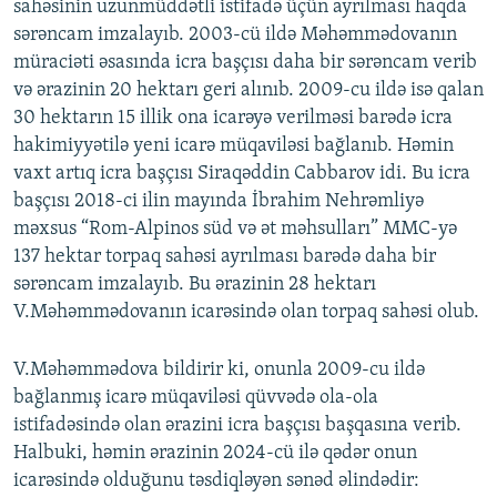
sahəsinin uzunmüddətli istifadə üçün ayrılması haqda
sərəncam imzalayıb. 2003-cü ildə Məhəmmədovanın
müraciəti əsasında icra başçısı daha bir sərəncam verib
və ərazinin 20 hektarı geri alınıb. 2009-cu ildə isə qalan
30 hektarın 15 illik ona icarəyə verilməsi barədə icra
hakimiyyətilə yeni icarə müqaviləsi bağlanıb. Həmin
vaxt artıq icra başçısı Siraqəddin Cabbarov idi. Bu icra
başçısı 2018-ci ilin mayında İbrahim Nehrəmliyə
məxsus “Rom-Alpinos süd və ət məhsulları” MMC-yə
137 hektar torpaq sahəsi ayrılması barədə daha bir
sərəncam imzalayıb. Bu ərazinin 28 hektarı
V.Məhəmmədovanın icarəsində olan torpaq sahəsi olub.
V.Məhəmmədova bildirir ki, onunla 2009-cu ildə
bağlanmış icarə müqaviləsi qüvvədə ola-ola
istifadəsində olan ərazini icra başçısı başqasına verib.
Halbuki, həmin ərazinin 2024-cü ilə qədər onun
icarəsində olduğunu təsdiqləyən sənəd əlindədir: