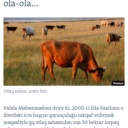
ola-ola...
Otlaq sahəsi, arxiv foto
Validə Məhəmmədova deyir ki, 2000-ci ildə Saatlının o
dövrdəki icra başçısı qoyunçuluğu inkişaf etdirmək
məqsədiylə qış otlaq sahəsindən ona 50 hektar torpaq