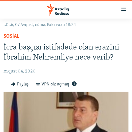
Keçid
linkləri
Əsas
2026, 07 Avqust, cümə, Bakı vaxtı 18:24
məzmuna
GÜNDƏM
SOSIAL
qayıt
#İZAHLA
Əsas
İcra başçısı istifadədə olan ərazini
KORRUPSIOMETR
naviqasiyaya
İbrahim Nehrəmliyə necə verib?
qayıt
#ƏSLINDƏ
Axtarışa
Avqust 04, 2020
FƏRQƏ BAX
keç
QANUNI DOĞRU
Paylaş
VPN-siz açmaq
ARAŞDIRMA
MULTIMEDIA
RADIO ARXIV
VIDEO
HAQQIMIZDA
FOTOQALEREYA
OXU ZALI