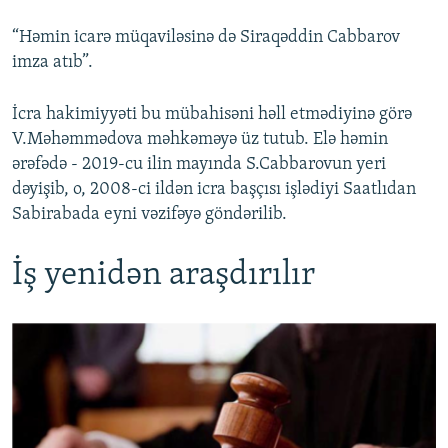
“Həmin icarə müqaviləsinə də Siraqəddin Cabbarov
imza atıb”.
İcra hakimiyyəti bu mübahisəni həll etmədiyinə görə
V.Məhəmmədova məhkəməyə üz tutub. Elə həmin
ərəfədə - 2019-cu ilin mayında S.Cabbarovun yeri
dəyişib, o, 2008-ci ildən icra başçısı işlədiyi Saatlıdan
Sabirabada eyni vəzifəyə göndərilib.
İş yenidən araşdırılır