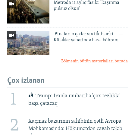
Metroda 11 aylıq fasilə: 'Daşınma
pulsuz olsun'
'Binaları o qədər sıx tikiblər ki...' —
Küləklər şəhərində hava böhranı
Bölmənin bütün materialları burada
Çox izlənən
1
Tramp: İranla müharibə 'çox tezliklə'
başa çatacaq
2
Xaçmaz bazarının sahibinin qətli Avropa
Məhkəməsində: Hökumətdən cavab tələb