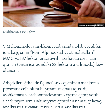
Məhkəmə, arxiv foto
V.Məhəmmədova məhkəmə iddiasında tələb qoyub ki,
icra başçısının “Rom-Alpinos süd və ət məhsulları”
MMC-yə 137 hektar ərazi ayrılması haqda sərəncamı
qismən (onun icarəsindəki 28 hektara aid hissədə) ləğv
olunsun.
Adıçəkilən şirkət də üçüncü şəxs qismində məhkəmə
prosesinə cəlb olunub. Şirvan İnzibati İqtisadi
Məhkəməsi V.Məhəmmədovanın xeyrinə qərar verib.
Saatlı rayon İcra Hakimiyyəti qərardan narazı qalaraq,
apellyasiya şikayəti verib. Şirvan Apellyasiya