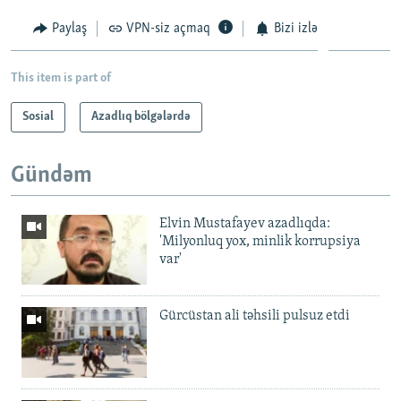
Paylaş
VPN-siz açmaq
Bizi izlə
This item is part of
Sosial
Azadlıq bölgələrdə
Gündəm
Elvin Mustafayev azadlıqda:
'Milyonluq yox, minlik korrupsiya
var'
Gürcüstan ali təhsili pulsuz etdi