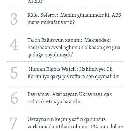
olunur
3
Rüfət Səfərov: 'Mənim günahımdır ki, ABŞ
mənə mükafat verib?'
4
Taleh Bağırovun xanımı: 'Məktəbdəki
hadisədən əvvəl oğlumun ölkədən çıxışına
qadağa qoyulmuşdu'
5
'Human Rights Watch': Hakimiyyət Əli
Kərimliyə qarşı pis rəftara son qoymalıdır
6
Bayramov: Azərbaycan Ukraynaya qaz
tədarük etməyə hazırdır
7
Ukraynanın keçmiş səfiri qanunsuz
varlanmada ittiham olunur: 134 min dollar