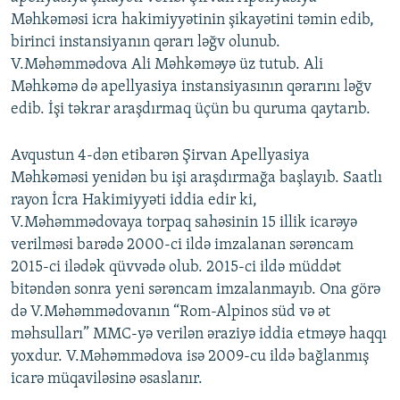
Məhkəməsi icra hakimiyyətinin şikayətini təmin edib,
birinci instansiyanın qərarı ləğv olunub.
V.Məhəmmədova Ali Məhkəməyə üz tutub. Ali
Məhkəmə də apellyasiya instansiyasının qərarını ləğv
edib. İşi təkrar araşdırmaq üçün bu quruma qaytarıb.
Avqustun 4-dən etibarən Şirvan Apellyasiya
Məhkəməsi yenidən bu işi araşdırmağa başlayıb. Saatlı
rayon İcra Hakimiyyəti iddia edir ki,
V.Məhəmmədovaya torpaq sahəsinin 15 illik icarəyə
verilməsi barədə 2000-ci ildə imzalanan sərəncam
2015-ci ilədək qüvvədə olub. 2015-ci ildə müddət
bitəndən sonra yeni sərəncam imzalanmayıb. Ona görə
də V.Məhəmmədovanın “Rom-Alpinos süd və ət
məhsulları” MMC-yə verilən əraziyə iddia etməyə haqqı
yoxdur. V.Məhəmmədova isə 2009-cu ildə bağlanmış
icarə müqaviləsinə əsaslanır.