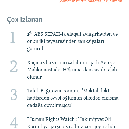
Bölmənin bütün materialları burada
Çox izlənən
1
ABŞ SEPAH-la əlaqəli aviaşirkətdən və
onun iki təyyarəsindən sanksiyaları
götürüb
2
Xaçmaz bazarının sahibinin qətli Avropa
Məhkəməsində: Hökumətdən cavab tələb
olunur
3
Taleh Bağırovun xanımı: 'Məktəbdəki
hadisədən əvvəl oğlumun ölkədən çıxışına
qadağa qoyulmuşdu'
4
'Human Rights Watch': Hakimiyyət Əli
Kərimliyə qarşı pis rəftara son qoymalıdır