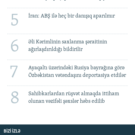
5
İran: ABŞ ilə heç bir danışıq aparılmır
6
Əli Kərimlinin saxlanma şəraitinin
ağırlaşdırıldığı bildirilir
7
Ayaqaltı üzərindəki Rusiya bayrağına görə
Özbəkistan vətəndaşını deportasiya etdilər
8
Sahibkarlardan rüşvət almaqda ittiham
olunan vəzifəli şəxslər həbs edilib
BIZI IZLƏ