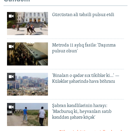
Gürcüstan ali təhsili pulsuz etdi
Metroda 11 aylıq fasilə: 'Daşınma
pulsuz olsun'
'Binaları o qədər sıx tikiblər ki...' —
Küləklər şəhərində hava böhranı
Şabran kəndlilərinin harayı:
'Məcburuq ki, heyvanları satıb
kənddən şəhərə köçək'