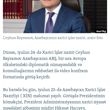
İNFOQRAFIKA
AZƏRBAYCAN ƏDƏBIYYATI KITABXANASI
MISSIYAMIZ
BIZI IZLƏ
KARIKATURA
İSLAM VƏ DEMOKRATIYA
PEŞƏ ETIKASI VƏ JURNALISTIKA STANDARTLARIMIZ
İZ - MƏDƏNIYYƏT PROQRAMI
MATERIALLARIMIZDAN ISTIFADƏ
AZADLIQRADIOSU MOBIL TELEFONUNUZDA
RFE/RL-in bütün saytları
Ceyhun Bayramov, Azərbaycanın xarici işlər naziri, arxiv foto
BIZIMLƏ ƏLAQƏ
XƏBƏR BÜLLETENLƏRIMIZ
Dünən, iyulun 24-də Xarici İşlər naziri Ceyhun
Bayramov Azərbaycanın ABŞ, bir sıra Avropa
ölkələrindəki diplomatik nümayəndəlik və
konsulluqlarının rəhbərləri ilə video konfrans
formatında görüş keçirib.
Bu barədə bu gün, iyulun 25-də Azərbaycan Xarici İşlər
Nazirliyi ( XİN) məlumat yayıb. Görüşdə Prezidentinin
köməkçisi, Prezident Administrasiyasının xarici siyasət
məsələləri şöbəsinin müdiri Hikmət Hacıyev,