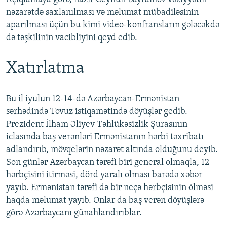
nəzarətdə saxlanılması və məlumat mübadiləsinin
aparılması üçün bu kimi video-konfransların gələcəkdə
də təşkilinin vacibliyini qeyd edib.
Xatırlatma
Bu il iyulun 12-14-də Azərbaycan-Ermənistan
sərhədində Tovuz istiqamətində döyüşlər gedib.
Prezident İlham Əliyev Təhlükəsizlik Şurasının
iclasında baş verənləri Ermənistanın hərbi təxribatı
adlandırıb, mövqelərin nəzarət altında olduğunu deyib.
Son günlər Azərbaycan tərəfi biri general olmaqla, 12
hərbçisini itirməsi, dörd yaralı olması barədə xəbər
yayıb. Ermənistan tərəfi də bir neçə hərbçisinin ölməsi
haqda məlumat yayıb. Onlar da baş verən döyüşlərə
görə Azərbaycanı günahlandırıblar.