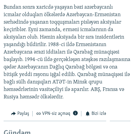
Bundan sonra xaricdə yaşayan bəzi azərbaycanlı
icmalar olduqları ölkələrdə Azərbaycan-Ermənistan
sərhədində yaşanan toqquşmaları pisləyən aksiyalar
keçiriblər. Eyni zamanda, erməni icmalarının da
aksiyaları olub. Həmin aksiyada bir sıra insidentlərin
yaşandığı bildirilir. 1988-ci ildə Ermənistanın
Azərbaycana ərazi iddiaları ilə Qarabağ münaqişəsi
başlayıb. 1994-cü ildə gerçəkləşən atəşkəs razılaşmasına
qədər Azərbaycanın Dağlıq Qarabağ bölgəsi və ona
bitişik yeddi rayonu işğal edilib. Qarabağ münaqişəsi ilə
bağlı sülh danışıqları ATƏT-in Minsk qrupu
həmsədrlərinin vasitəçiliyi ilə aparılır. ABŞ, Fransa və
Rusiya həmsədr ölkələrdir.
Paylaş
VPN-siz açmaq
Bizi izlə
Gündəm