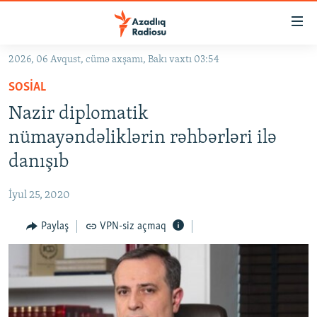
Keçid
linkləri
Əsas
2026, 06 Avqust, cümə axşamı, Bakı vaxtı 03:54
məzmuna
GÜNDƏM
SOSIAL
qayıt
#İZAHLA
Əsas
Nazir diplomatik
KORRUPSIOMETR
naviqasiyaya
nümayəndəliklərin rəhbərləri ilə
qayıt
#ƏSLINDƏ
danışıb
Axtarışa
FƏRQƏ BAX
keç
İyul 25, 2020
QANUNI DOĞRU
Paylaş
VPN-siz açmaq
ARAŞDIRMA
MULTIMEDIA
RADIO ARXIV
VIDEO
HAQQIMIZDA
FOTOQALEREYA
OXU ZALI