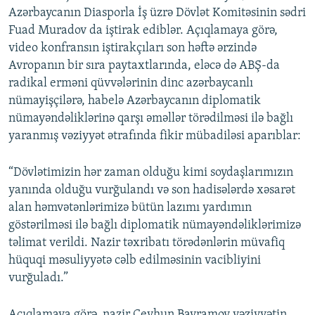
Azərbaycanın Diasporla İş üzrə Dövlət Komitəsinin sədri
Fuad Muradov da iştirak ediblər. Açıqlamaya görə,
video konfransın iştirakçıları son həftə ərzində
Avropanın bir sıra paytaxtlarında, eləcə də ABŞ-da
radikal erməni qüvvələrinin dinc azərbaycanlı
nümayişçilərə, habelə Azərbaycanın diplomatik
nümayəndəliklərinə qarşı əməllər törədilməsi ilə bağlı
yaranmış vəziyyət ətrafında fikir mübadiləsi aparıblar:
“Dövlətimizin hər zaman olduğu kimi soydaşlarımızın
yanında olduğu vurğulandı və son hadisələrdə xəsarət
alan həmvətənlərimizə bütün lazımı yardımın
göstərilməsi ilə bağlı diplomatik nümayəndəliklərimizə
təlimat verildi. Nazir təxribatı törədənlərin müvafiq
hüquqi məsuliyyətə cəlb edilməsinin vacibliyini
vurğuladı.”
Açıqlamaya görə, nazir Ceyhun Bayramov vəziyyətin