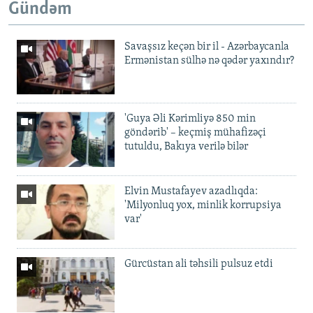
Gündəm
Savaşsız keçən bir il - Azərbaycanla
Ermənistan sülhə nə qədər yaxındır?
'Guya Əli Kərimliyə 850 min
göndərib' – keçmiş mühafizəçi
tutuldu, Bakıya verilə bilər
Elvin Mustafayev azadlıqda:
'Milyonluq yox, minlik korrupsiya
var'
Gürcüstan ali təhsili pulsuz etdi