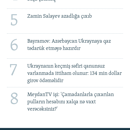
5
Zamin Salayev azadlığa çıxıb
6
Bayramov: Azərbaycan Ukraynaya qaz
tədarük etməyə hazırdır
7
Ukraynanın keçmiş səfiri qanunsuz
varlanmada ittiham olunur: 134 min dollar
girov ödəməlidir
8
MeydanTV işi: 'Çamadanlarla çıxarılan
pulların hesabını xalqa nə vaxt
verəcəksiniz?'