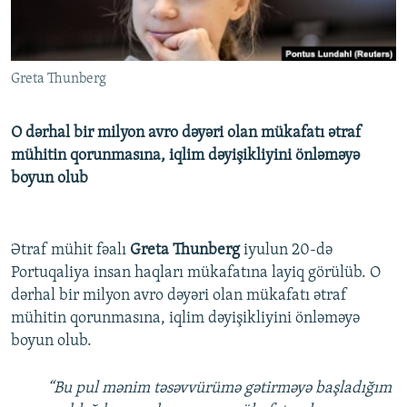
İNFOQRAFIKA
AZƏRBAYCAN ƏDƏBIYYATI KITABXANASI
MISSIYAMIZ
BIZI IZLƏ
KARIKATURA
İSLAM VƏ DEMOKRATIYA
PEŞƏ ETIKASI VƏ JURNALISTIKA STANDARTLARIMIZ
Greta Thunberg
İZ - MƏDƏNIYYƏT PROQRAMI
MATERIALLARIMIZDAN ISTIFADƏ
AZADLIQRADIOSU MOBIL TELEFONUNUZDA
RFE/RL-in bütün saytları
O dərhal bir milyon avro dəyəri olan mükafatı ətraf
BIZIMLƏ ƏLAQƏ
mühitin qorunmasına, iqlim dəyişikliyini önləməyə
boyun olub
XƏBƏR BÜLLETENLƏRIMIZ
Ətraf mühit fəalı
Greta Thunberg
iyulun 20-də
Portuqaliya insan haqları mükafatına layiq görülüb. O
dərhal bir milyon avro dəyəri olan mükafatı ətraf
mühitin qorunmasına, iqlim dəyişikliyini önləməyə
boyun olub.
“Bu pul mənim təsəvvürümə gətirməyə başladığım