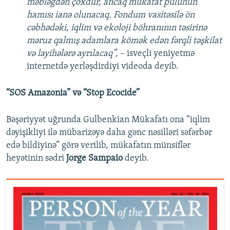
məbləğdən çoxdur, ancaq mükafat pulunun
hamısı ianə olunacaq. Fondum vasitəsilə ön
cəbhədəki, iqlim və ekoloji böhranının təsirinə
məruz qalmış adamlara kömək edən fərqli təşkilat
və layihələrə ayrılacaq”,
– isveçli yeniyetmə
internetdə yerləşdirdiyi videoda deyib.
“SOS Amazonia” və “Stop Ecocide”
Bəşəriyyət uğrunda Gulbenkian Mükafatı ona “iqlim
dəyişikliyi ilə mübarizəyə daha gənc nəsilləri səfərbər
edə bildiyinə” görə verilib, mükafatın münsiflər
heyətinin sədri
Jorge Sampaio
deyib.