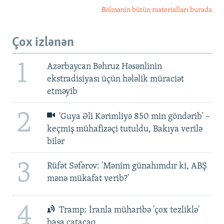
Bölmənin bütün materialları burada
Çox izlənən
1
Azərbaycan Bəhruz Həsənlinin
ekstradisiyası üçün hələlik müraciət
etməyib
2
'Guya Əli Kərimliyə 850 min göndərib' –
keçmiş mühafizəçi tutuldu, Bakıya verilə
bilər
3
Rüfət Səfərov: 'Mənim günahımdır ki, ABŞ
mənə mükafat verib?'
4
Tramp: İranla müharibə 'çox tezliklə'
başa çatacaq