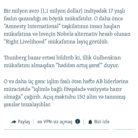
Bir milyon avro (1,1 milyon dollar) indiyədək 17 yaşlı
fəalın qazandığı ən böyük mükafatdır. O daha öncə
“Amnesty International” təşkilatının insan haqları
mükafatına və İsveçin Nobelə alternativ hesab olunan
“Right Livelihood” mükafatına layiq görülüb.
Thunberg bazar ertəsi bildirib ki, illik Gulbenkian
mükafatını almaqdan “həddən artıq şərəf” duyur.
O və daha üç gənc iqlim fəalı ötən həftə AB liderlərinə
müraciətdə “iqlimlə bağlı fövqəladə vəziyyətə hazır
olmağa” çağırıb. Açıq məktubu 150 alim və tanınmış
şəxslər imzalayıblar.
Paylaş
VPN-siz açmaq
Bizi izlə