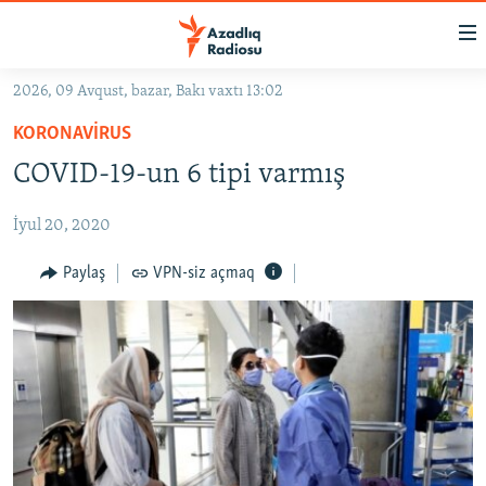
Keçid
linkləri
Əsas
2026, 09 Avqust, bazar, Bakı vaxtı 13:02
məzmuna
GÜNDƏM
KORONAVIRUS
qayıt
#İZAHLA
Əsas
COVID-19-un 6 tipi varmış
KORRUPSIOMETR
naviqasiyaya
qayıt
İyul 20, 2020
#ƏSLINDƏ
Axtarışa
FƏRQƏ BAX
Paylaş
VPN-siz açmaq
keç
QANUNI DOĞRU
ARAŞDIRMA
MULTIMEDIA
RADIO ARXIV
VIDEO
HAQQIMIZDA
FOTOQALEREYA
OXU ZALI