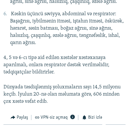
ağrısı, sinə ağrısı, halsızlıq, çaşqınlıq, əzələ ağrısı.
Kəskin üçüncü səviyyə, abdominal və respirator:
Başağrısı, iybilmənin itməsi, iştahın itməsi, öskürək,
hərarət, səsin batması, boğaz ağrısı, sinə ağrısı,
halsızlıq, çaşqınlıq, əzələ ağrısı, təngnəfəslik, ishal,
qarın ağrısı.
4, 5 və 6-cı tipə aid edilən xəstələr xəstəxanaya
aparılmalı, onlara respirator dəstək verilməlidir,
tədqiqatçılar bildirirlər.
Dünyada təsdiqlənmiş yoluxmaların sayı 14,5 milyonu
keçib. İyulun 20-nə olan məlumata görə, 606 mindən
çox xəstə vəfat edib.
Paylaş
VPN-siz açmaq
Bizi izlə