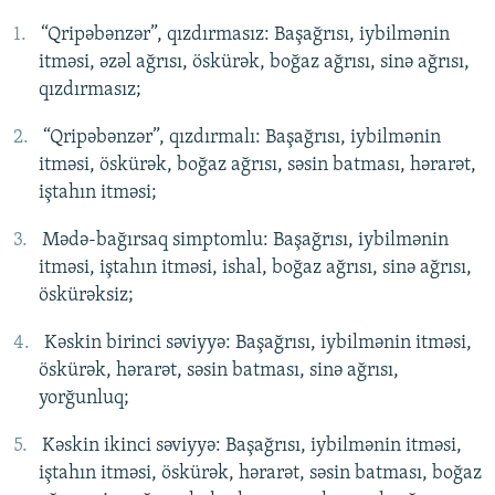
“Qripəbənzər”, qızdırmasız: Başağrısı, iybilmənin
itməsi, əzəl ağrısı, öskürək, boğaz ağrısı, sinə ağrısı,
qızdırmasız;
“Qripəbənzər”, qızdırmalı: Başağrısı, iybilmənin
itməsi, öskürək, boğaz ağrısı, səsin batması, hərarət,
iştahın itməsi;
Mədə-bağırsaq simptomlu: Başağrısı, iybilmənin
itməsi, iştahın itməsi, ishal, boğaz ağrısı, sinə ağrısı,
öskürəksiz;
Kəskin birinci səviyyə: Başağrısı, iybilmənin itməsi,
öskürək, hərarət, səsin batması, sinə ağrısı,
yorğunluq;
Kəskin ikinci səviyyə: Başağrısı, iybilmənin itməsi,
iştahın itməsi, öskürək, hərarət, səsin batması, boğaz