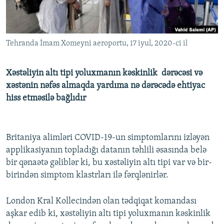
İNFOQRAFIKA
AZƏRBAYCAN ƏDƏBIYYATI KITABXANASI
MISSIYAMIZ
BIZI IZLƏ
KARIKATURA
İSLAM VƏ DEMOKRATIYA
PEŞƏ ETIKASI VƏ JURNALISTIKA STANDARTLARIMIZ
Tehranda İmam Xomeyni aeroportu, 17 iyul, 2020-ci il
İZ - MƏDƏNIYYƏT PROQRAMI
MATERIALLARIMIZDAN ISTIFADƏ
AZADLIQRADIOSU MOBIL TELEFONUNUZDA
RFE/RL-in bütün saytları
Xəstəliyin altı tipi yoluxmanın kəskinlik dərəcəsi və
BIZIMLƏ ƏLAQƏ
xəstənin nəfəs almaqda yardıma nə dərəcədə ehtiyac
hiss etməsilə bağlıdır
XƏBƏR BÜLLETENLƏRIMIZ
Britaniya alimləri COVID-19-un simptomlarını izləyən
applikasiyanın topladığı datanın təhlili əsasında belə
bir qənaətə gəliblər ki, bu xəstəliyin altı tipi var və bir-
birindən simptom klastrları ilə fərqlənirlər.
London Kral Kollecindən olan tədqiqat komandası
aşkar edib ki, xəstəliyin altı tipi yoluxmanın kəskinlik