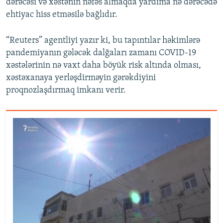
dərəcəsi və xəstənin nəfəs almaqda yardıma nə dərəcədə
ehtiyac hiss etməsilə bağlıdır.
“Reuters” agentliyi yazır ki, bu tapıntılar həkimlərə
pandemiyanın gələcək dalğaları zamanı COVID-19
xəstələrinin nə vaxt daha böyük risk altında olması,
xəstəxanaya yerləşdirməyin gərəkdiyini
proqnozlaşdırmaq imkanı verir.