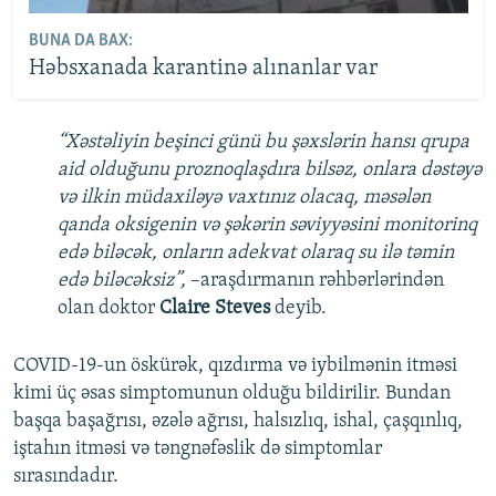
BUNA DA BAX:
Həbsxanada karantinə alınanlar var
“Xəstəliyin beşinci günü bu şəxslərin hansı qrupa
aid olduğunu proznoqlaşdıra bilsəz, onlara dəstəyə
və ilkin müdaxiləyə vaxtınız olacaq, məsələn
qanda oksigenin və şəkərin səviyyəsini monitorinq
edə biləcək, onların adekvat olaraq su ilə təmin
edə biləcəksiz”,
–araşdırmanın rəhbərlərindən
olan doktor
Claire Steves
deyib.
COVID-19-un öskürək, qızdırma və iybilmənin itməsi
kimi üç əsas simptomunun olduğu bildirilir. Bundan
başqa başağrısı, əzələ ağrısı, halsızlıq, ishal, çaşqınlıq,
iştahın itməsi və təngnəfəslik də simptomlar
sırasındadır.