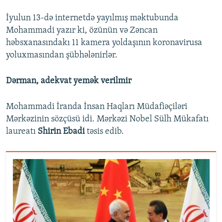
İyulun 13-də internetdə yayılmış məktubunda
Mohammadi yazır ki, özünün və Zəncan
həbsxanasındakı 11 kamera yoldaşının koronavirusa
yoluxmasından şübhələnirlər.
Dərman, adekvat yemək verilmir
Mohammadi İranda İnsan Haqları Müdafiəçiləri
Mərkəzinin sözçüsü idi. Mərkəzi Nobel Sülh Mükafatı
laureatı
Shirin Ebadi
təsis edib.