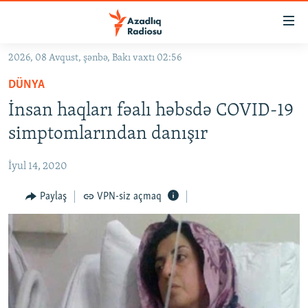
Keçid
linkləri
Əsas
2026, 08 Avqust, şənbə, Bakı vaxtı 02:56
məzmuna
GÜNDƏM
DÜNYA
qayıt
#İZAHLA
Əsas
İnsan haqları fəalı həbsdə COVID-19
KORRUPSIOMETR
naviqasiyaya
simptomlarından danışır
qayıt
#ƏSLINDƏ
Axtarışa
İyul 14, 2020
FƏRQƏ BAX
keç
QANUNI DOĞRU
Paylaş
VPN-siz açmaq
ARAŞDIRMA
MULTIMEDIA
RADIO ARXIV
VIDEO
HAQQIMIZDA
FOTOQALEREYA
OXU ZALI