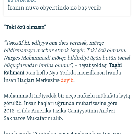
BUNA DA BAX:
İranın nüvə obyektində nə baş verib
“Təki özü olmasın”
“Təəssüf ki, ədliyyə ona dərs vermək, mövqe
bildirməməyə məcbur etmək istəyir. Təki özü olmasın.
Narges Mohammadi mövqe bildirdiyi üçün bütün təməl
hüquqlarından imtina olunur”,
– həyat yoldaşı
Taghi
Rahmani
ötən həftə Nyu Yorkda mənzillənən İranda
İnsan Haqları Mərkəzinə
deyib
.
Mohammadi indiyədək bir neçə nüfuzlu mükafata layiq
görülüb. İnsan haqları uğrunda mübarizəsinə görə
2018-ci ildə Amerika Fizika Cəmiyyətinin Andrei
Sakharov Mükafatını alıb.