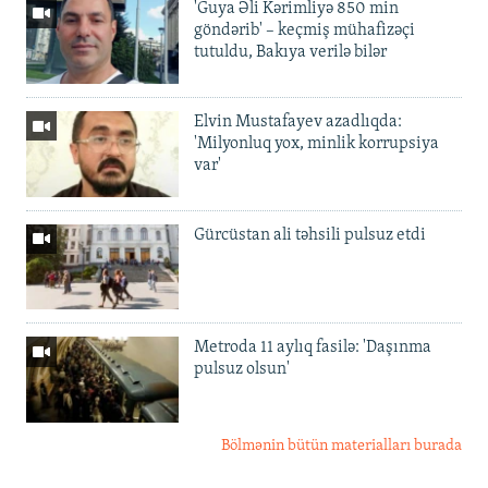
'Guya Əli Kərimliyə 850 min
göndərib' – keçmiş mühafizəçi
tutuldu, Bakıya verilə bilər
Elvin Mustafayev azadlıqda:
'Milyonluq yox, minlik korrupsiya
var'
Gürcüstan ali təhsili pulsuz etdi
Metroda 11 aylıq fasilə: 'Daşınma
pulsuz olsun'
Bölmənin bütün materialları burada