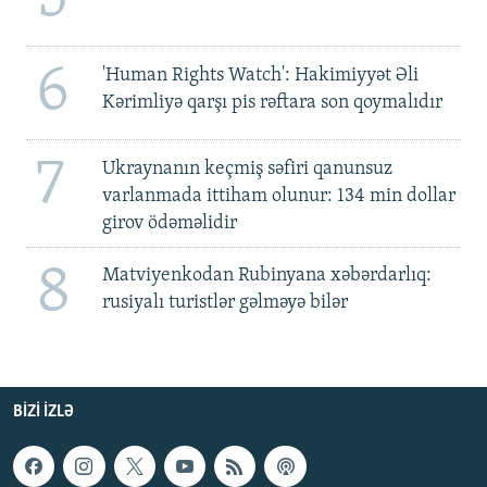
6
'Human Rights Watch': Hakimiyyət Əli
Kərimliyə qarşı pis rəftara son qoymalıdır
7
Ukraynanın keçmiş səfiri qanunsuz
varlanmada ittiham olunur: 134 min dollar
girov ödəməlidir
8
Matviyenkodan Rubinyana xəbərdarlıq:
rusiyalı turistlər gəlməyə bilər
BIZI IZLƏ