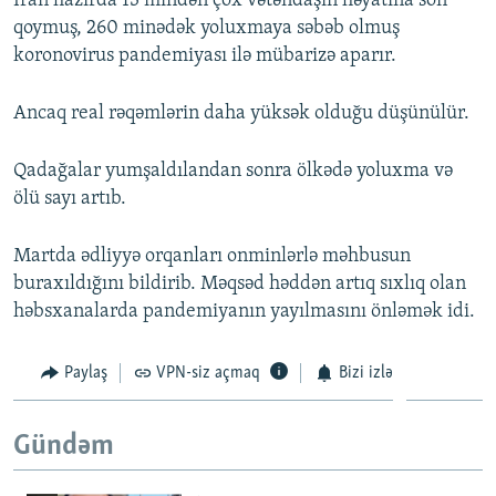
İran hazırda 13 mindən çox vətəndaşın həyatına son
qoymuş, 260 minədək yoluxmaya səbəb olmuş
koronovirus pandemiyası ilə mübarizə aparır.
Ancaq real rəqəmlərin daha yüksək olduğu düşünülür.
Qadağalar yumşaldılandan sonra ölkədə yoluxma və
ölü sayı artıb.
Martda ədliyyə orqanları onminlərlə məhbusun
buraxıldığını bildirib. Məqsəd həddən artıq sıxlıq olan
həbsxanalarda pandemiyanın yayılmasını önləmək idi.
Paylaş
VPN-siz açmaq
Bizi izlə
Gündəm