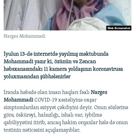
İNFOQRAFIKA
AZƏRBAYCAN ƏDƏBIYYATI KITABXANASI
MISSIYAMIZ
BIZI IZLƏ
KARIKATURA
İSLAM VƏ DEMOKRATIYA
PEŞƏ ETIKASI VƏ JURNALISTIKA STANDARTLARIMIZ
İZ - MƏDƏNIYYƏT PROQRAMI
MATERIALLARIMIZDAN ISTIFADƏ
Narges Mohammadi
AZADLIQRADIOSU MOBIL TELEFONUNUZDA
RFE/RL-in bütün saytları
BIZIMLƏ ƏLAQƏ
İyulun 13-də internetdə yayılmış məktubunda
XƏBƏR BÜLLETENLƏRIMIZ
Mohammadi yazır ki, özünün və Zəncan
həbsxanasındakı 11 kamera yoldaşının koronavirusa
yoluxmasından şübhələnirlər
İranda həbsdə olan insan haqları fəalı
Narges
Mohammadi
COVID-19 xəstəliyinə oxşar
simptomlardan əziyyət çəkdiyini deyir. Onun sözlərinə
görə, öskürəyi, halsızlığı, ishalı var, iybilmə
qabiliyyətini itirib, ancaq hakim orqanlar hələ də onun
testinin nəticəsini açıqlamayıblar.