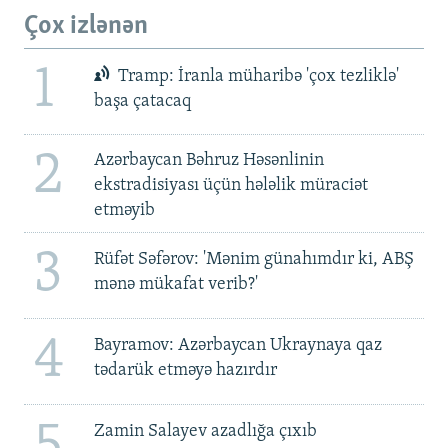
Çox izlənən
1
Tramp: İranla müharibə 'çox tezliklə'
başa çatacaq
2
Azərbaycan Bəhruz Həsənlinin
ekstradisiyası üçün hələlik müraciət
etməyib
3
Rüfət Səfərov: 'Mənim günahımdır ki, ABŞ
mənə mükafat verib?'
4
Bayramov: Azərbaycan Ukraynaya qaz
tədarük etməyə hazırdır
5
Zamin Salayev azadlığa çıxıb