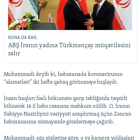
BUNA DA BAX:
ABŞ İranın yadına Türkmənçay müqaviləsini
salır
Mohammadi deyib ki, həbsxanada koronavirusun
“əlamətləri” iki həftə qabaq görünməyə başlayıb.
İnsan haqları fəalı hökumətə qarşı təbliğatda təqsirli
bilinərək 16 il həbs cəzasına məhkum edilib. O, İranın
Səhiyyə Nazirliyini vəziyyəti araşdırmaq üçün Zəncan
həbsxanasına nümayəndə göndərməyə çağırıb.
Mohammadi-nin sözlərinə görə, o və kamera yoldaşları