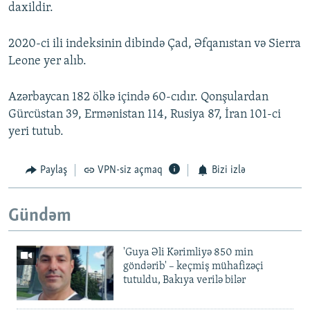
daxildir.
2020-ci ili indeksinin dibində Çad, Əfqanıstan və Sierra
Leone yer alıb.
Azərbaycan 182 ölkə içində 60-cıdır. Qonşulardan
Gürcüstan 39, Ermənistan 114, Rusiya 87, İran 101-ci
yeri tutub.
Paylaş
VPN-siz açmaq
Bizi izlə
Gündəm
'Guya Əli Kərimliyə 850 min
göndərib' – keçmiş mühafizəçi
tutuldu, Bakıya verilə bilər