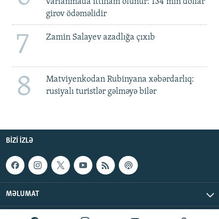
varlanmada ittiham olunur: 134 min dollar
girov ödəməlidir
7
Zamin Salayev azadlığa çıxıb
8
Matviyenkodan Rubinyana xəbərdarlıq:
rusiyalı turistlər gəlməyə bilər
BIZI IZLƏ
MƏLUMAT