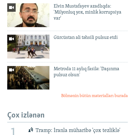
Elvin Mustafayev azadlıqda:
'Milyonluq yox, minlik korrupsiya
var'
Gürcüstan ali təhsili pulsuz etdi
Metroda 11 aylıq fasilə: 'Daşınma
pulsuz olsun'
Bölmənin bütün materialları burada
Çox izlənən
1
Tramp: İranla müharibə 'çox tezliklə'