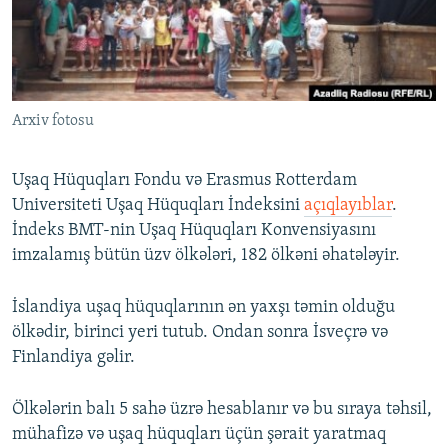
İNFOQRAFIKA
AZƏRBAYCAN ƏDƏBIYYATI KITABXANASI
MISSIYAMIZ
BIZI IZLƏ
KARIKATURA
İSLAM VƏ DEMOKRATIYA
PEŞƏ ETIKASI VƏ JURNALISTIKA STANDARTLARIMIZ
İZ - MƏDƏNIYYƏT PROQRAMI
MATERIALLARIMIZDAN ISTIFADƏ
Arxiv fotosu
AZADLIQRADIOSU MOBIL TELEFONUNUZDA
RFE/RL-in bütün saytları
BIZIMLƏ ƏLAQƏ
Uşaq Hüquqları Fondu və Erasmus Rotterdam
XƏBƏR BÜLLETENLƏRIMIZ
Universiteti Uşaq Hüquqları İndeksini
açıqlayıblar
.
İndeks BMT-nin Uşaq Hüquqları Konvensiyasını
imzalamış bütün üzv ölkələri, 182 ölkəni əhatələyir.
İslandiya uşaq hüquqlarının ən yaxşı təmin olduğu
ölkədir, birinci yeri tutub. Ondan sonra İsveçrə və
Finlandiya gəlir.
Ölkələrin balı 5 sahə üzrə hesablanır və bu sıraya təhsil,
mühafizə və uşaq hüquqları üçün şərait yaratmaq