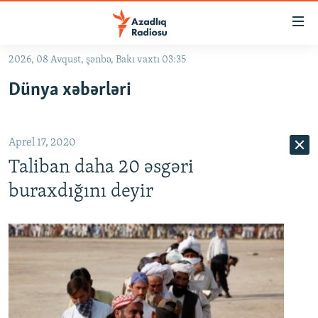
Keçid
linkləri
Əsas
2026, 08 Avqust, şənbə, Bakı vaxtı 03:35
məzmuna
GÜNDƏM
Dünya xəbərləri
qayıt
#İZAHLA
Əsas
KORRUPSIOMETR
naviqasiyaya
Aprel 17, 2020
qayıt
#ƏSLINDƏ
Axtarışa
Taliban daha 20 əsgəri
FƏRQƏ BAX
keç
buraxdığını deyir
QANUNI DOĞRU
ARAŞDIRMA
MULTIMEDIA
RADIO ARXIV
VIDEO
HAQQIMIZDA
FOTOQALEREYA
OXU ZALI