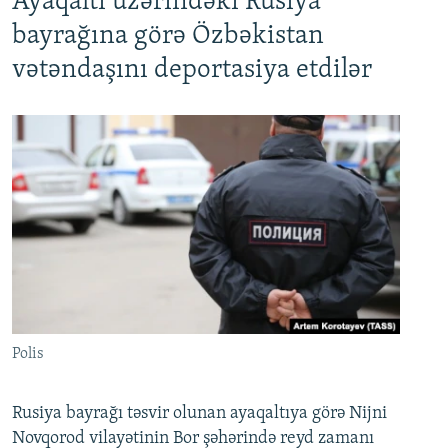
Ayaqaltı üzərindəki Rusiya
bayrağına görə Özbəkistan
vətəndaşını deportasiya etdilər
Polis
Rusiya bayrağı təsvir olunan ayaqaltıya görə Nijni
Novqorod vilayətinin Bor şəhərində reyd zamanı