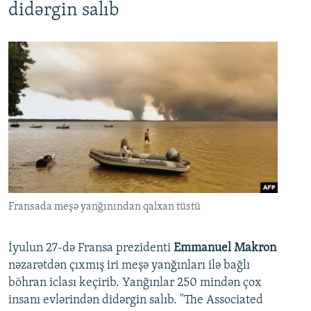
didərgin salıb
Fransada meşə yanğınından qalxan tüstü
İyulun 27-də Fransa prezidenti
Emmanuel Makron
nəzarətdən çıxmış iri meşə yanğınları ilə bağlı
böhran iclası keçirib. Yanğınlar 250 mindən çox
insanı evlərindən didərgin salıb. "The Associated