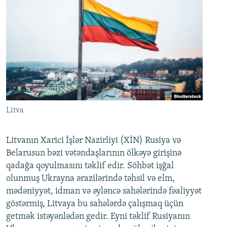
Litva
Litvanın Xarici İşlər Nazirliyi (XİN) Rusiya və
Belarusun bəzi vətəndaşlarının ölkəyə girişinə
qadağa qoyulmasını təklif edir. Söhbət işğal
olunmuş Ukrayna ərazilərində təhsil və elm,
mədəniyyət, idman və əyləncə sahələrində fəaliyyət
göstərmiş, Litvaya bu sahələrdə çalışmaq üçün
getmək istəyənlədən gedir. Eyni təklif Rusiyanın