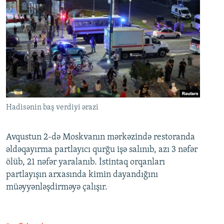
Hadisənin baş verdiyi ərazi
Avqustun 2-də Moskvanın mərkəzində restoranda
əldəqayırma partlayıcı qurğu işə salınıb, azı 3 nəfər
ölüb, 21 nəfər yaralanıb. İstintaq orqanları
partlayışın arxasında kimin dayandığını
müəyyənləşdirməyə çalışır.