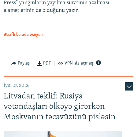
Press" yanğınların yayılma sürətinin azalması
əlamətlərinin də olduğunu yazır.
Ətraflı burada oxuyun
Paylaş
PDF
VPN-siz açmaq
İyul 27, 2026
Litvadan təklif: Rusiya
vətəndaşları ölkəyə girərkən
Moskvanın təcavüzünü pisləsin