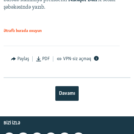
şəbəkəsində yazıb.
Ətraflı burada oxuyun
Paylaş
PDF
VPN-siz açmaq
Davamı
BIZI IZLƏ