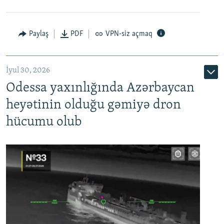
Paylaş
PDF
VPN-siz açmaq
İyul 30, 2026
Odessa yaxınlığında Azərbaycan
heyətinin olduğu gəmiyə dron
hücumu olub