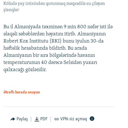
Kölndə yay istisindən qorunmaq məqsədilə su çiləyən
şlanqlar
Bu il Almaniyada təxminən 9 min 800 nəfər isti ilə
əlaqəli səbəblərdən həyatını itirib. Almaniyanın
Robert Kox İnstitutu (RKI) bunu iyulun 30-da
həftəlik hesabatında bildirib. Bu arada
Almaniyanın bir sıra bölgələrində havanın
temperaturunun 40 dərəcə Selsidən yuxarı
qalxacağı gözlənilir.
Ətraflı burada oxuyun
Paylaş
PDF
VPN-siz açmaq