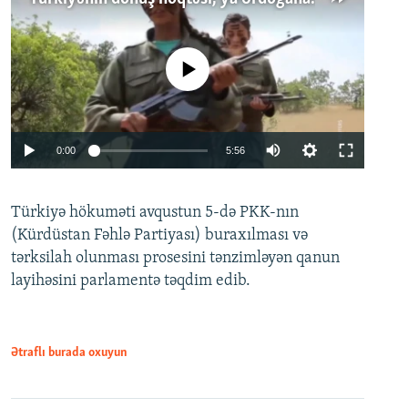
No media source currently available
Auto
0:00
5:56
240p
Türkiyə hökuməti avqustun 5-də PKK-nın
360p
(Kürdüstan Fəhlə Partiyası) buraxılması və
480p
Auto
240p
360p
480p
tərksilah olunması prosesini tənzimləyən qanun
720p
layihəsini parlamentə təqdim edib.
720p
1080p
1080p
Ətraflı burada oxuyun