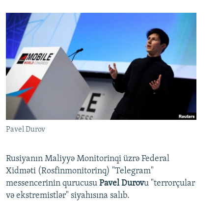
Pavel Durov
Rusiyanın Maliyyə Monitorinqi üzrə Federal
Xidməti (Rosfinmonitorinq) "Telegram"
messencerinin qurucusu
Pavel Durov
u "terrorçular
və ekstremistlər" siyahısına salıb.