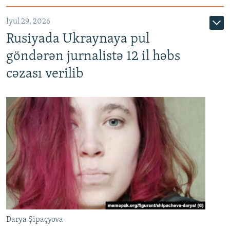
İyul 29, 2026
Rusiyada Ukraynaya pul
göndərən jurnalistə 12 il həbs
cəzası verilib
Darya Şipaçyova