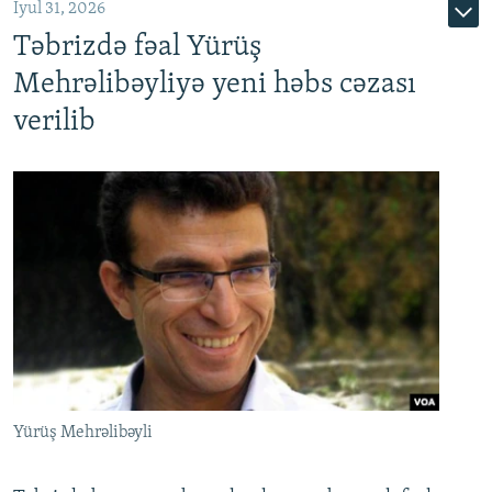
İyul 31, 2026
Təbrizdə fəal Yürüş
Mehrəlibəyliyə yeni həbs cəzası
verilib
Yürüş Mehrəlibəyli