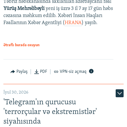
Təbriz həbsxanasında saxlanılan azərbaycanlı fəal
Yürüş Mehrəlibəyli
yeni iş üzrə 3 il 7 ay 17 gün həbs
cəzasına məhkum edilib. Xəbəri İnsan Haqları
Fəallarının Xəbər Agentliyi (
HRANA
) yayıb.
Ətraflı burada oxuyun
Paylaş
PDF
VPN-siz açmaq
İyul 30, 2026
'Telegram'ın qurucusu
'terrorçular və ekstremistlər'
siyahısında