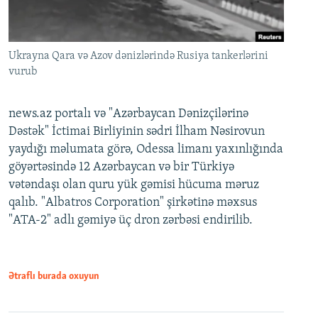
Ukrayna Qara və Azov dənizlərində Rusiya tankerlərini
vurub
news.az portalı və "Azərbaycan Dənizçilərinə
Dəstək" İctimai Birliyinin sədri İlham Nəsirovun
yaydığı məlumata görə, Odessa limanı yaxınlığında
göyərtəsində 12 Azərbaycan və bir Türkiyə
vətəndaşı olan quru yük gəmisi hücuma məruz
qalıb. "Albatros Corporation" şirkətinə məxsus
"ATA-2" adlı gəmiyə üç dron zərbəsi endirilib.
Ətraflı burada oxuyun