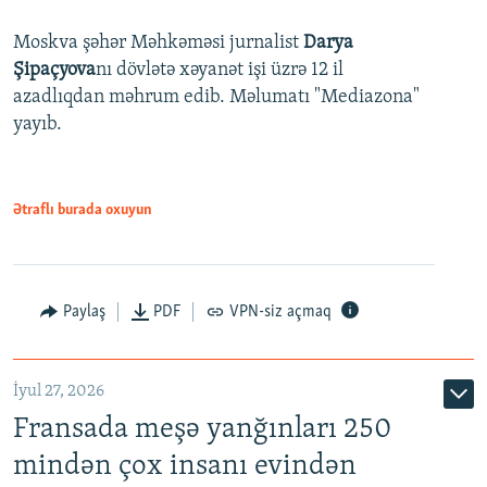
Moskva şəhər Məhkəməsi jurnalist
Darya
Şipaçyova
nı dövlətə xəyanət işi üzrə 12 il
azadlıqdan məhrum edib. Məlumatı "Mediazona"
yayıb.
Ətraflı burada oxuyun
Paylaş
PDF
VPN-siz açmaq
İyul 27, 2026
Fransada meşə yanğınları 250
mindən çox insanı evindən