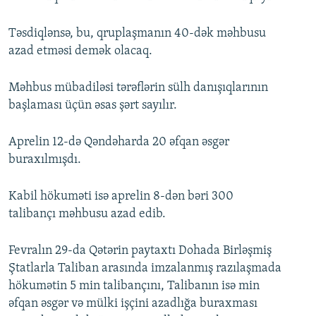
Təsdiqlənsə, bu, qruplaşmanın 40-dək məhbusu
azad etməsi demək olacaq.
Məhbus mübadiləsi tərəflərin sülh danışıqlarının
başlaması üçün əsas şərt sayılır.
Aprelin 12-də Qəndəharda 20 əfqan əsgər
buraxılmışdı.
Kabil hökuməti isə aprelin 8-dən bəri 300
talibançı məhbusu azad edib.
Fevralın 29-da Qətərin paytaxtı Dohada Birləşmiş
Ştatlarla Taliban arasında imzalanmış razılaşmada
hökumətin 5 min talibançını, Talibanın isə min
əfqan əsgər və mülki işçini azadlığa buraxması