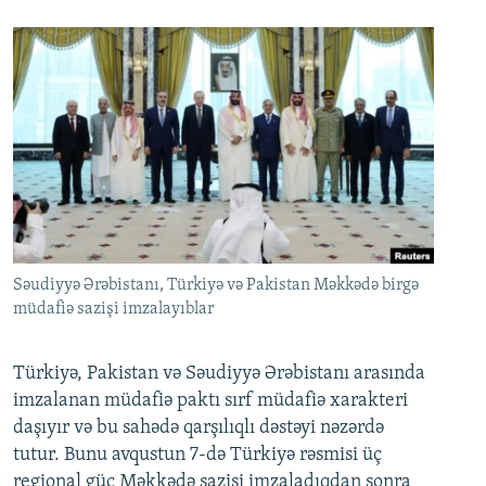
Səudiyyə Ərəbistanı, Türkiyə və Pakistan Məkkədə birgə
müdafiə sazişi imzalayıblar
Türkiyə, Pakistan və Səudiyyə Ərəbistanı arasında
imzalanan müdafiə paktı sırf müdafiə xarakteri
daşıyır və bu sahədə qarşılıqlı dəstəyi nəzərdə
tutur. Bunu avqustun 7-də Türkiyə rəsmisi üç
regional güc Məkkədə sazişi imzaladıqdan sonra