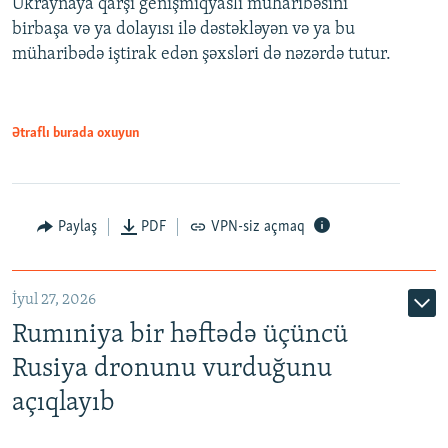
Ukraynaya qarşı genişmiqyaslı müharibəsini
birbaşa və ya dolayısı ilə dəstəkləyən və ya bu
müharibədə iştirak edən şəxsləri də nəzərdə tutur.
Ətraflı burada oxuyun
Paylaş
PDF
VPN-siz açmaq
İyul 27, 2026
Rumıniya bir həftədə üçüncü
Rusiya dronunu vurduğunu
açıqlayıb