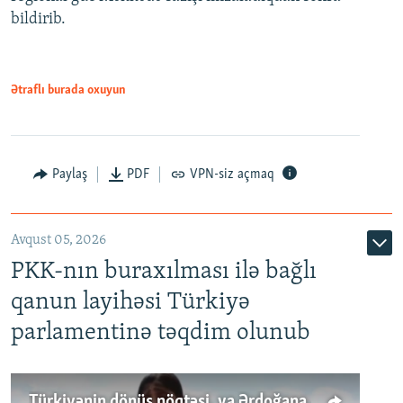
bildirib.
Ətraflı burada oxuyun
Paylaş
PDF
VPN-siz açmaq
Avqust 05, 2026
PKK-nın buraxılması ilə bağlı
qanun layihəsi Türkiyə
parlamentinə təqdim olunub
Türkiyənin dönüş nöqtəsi, ya Ərdoğana üçüncü şans: PKK ilə qəfil barışıq nə deməkdir?