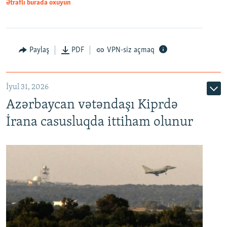
Ətraflı burada oxuyun
Paylaş
PDF
VPN-siz açmaq
İyul 31, 2026
Azərbaycan vətəndaşı Kiprdə
İrana casusluqda ittiham olunur