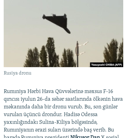
Rusiya dronu
Rumıniya Hərbi Hava Qüvvələrinə məxsus F-16
qırıcısı iyulun 26-da səhər saatlarında ölkənin hava
məkanında daha bir dronu vurub. Bu, son günlər
vurulan üçüncü drondur. Hadisə Odessa
yaxınlığındakı Sulina-Kiliya bölgəsində,
Rumıniyanın ərazi suları üzərində baş verib. Bu
barədə Rumıniya prezidenti
Nikuşor Dan
X sosial