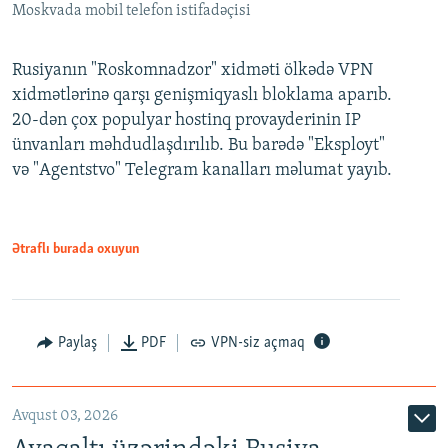
Moskvada mobil telefon istifadəçisi
Rusiyanın "Roskomnadzor" xidməti ölkədə VPN
xidmətlərinə qarşı genişmiqyaslı bloklama aparıb.
20-dən çox populyar hostinq provayderinin IP
ünvanları məhdudlaşdırılıb. Bu barədə "Eksployt"
və "Agentstvo" Telegram kanalları məlumat yayıb.
Ətraflı burada oxuyun
Paylaş
PDF
VPN-siz açmaq
Avqust 03, 2026