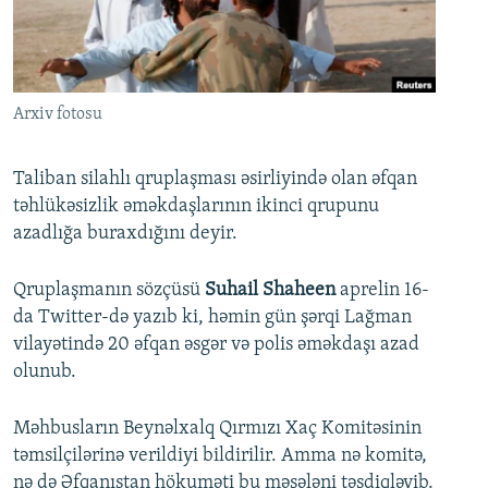
İNFOQRAFIKA
AZƏRBAYCAN ƏDƏBIYYATI KITABXANASI
MISSIYAMIZ
BIZI IZLƏ
KARIKATURA
İSLAM VƏ DEMOKRATIYA
PEŞƏ ETIKASI VƏ JURNALISTIKA STANDARTLARIMIZ
İZ - MƏDƏNIYYƏT PROQRAMI
MATERIALLARIMIZDAN ISTIFADƏ
Arxiv fotosu
AZADLIQRADIOSU MOBIL TELEFONUNUZDA
RFE/RL-in bütün saytları
BIZIMLƏ ƏLAQƏ
Taliban silahlı qruplaşması əsirliyində olan əfqan
təhlükəsizlik əməkdaşlarının ikinci qrupunu
XƏBƏR BÜLLETENLƏRIMIZ
azadlığa buraxdığını deyir.
Qruplaşmanın sözçüsü
Suhail Shaheen
aprelin 16-
da Twitter-də yazıb ki, həmin gün şərqi Lağman
vilayətində 20 əfqan əsgər və polis əməkdaşı azad
olunub.
Məhbusların Beynəlxalq Qırmızı Xaç Komitəsinin
təmsilçilərinə verildiyi bildirilir. Amma nə komitə,
nə də Əfqanıstan hökuməti bu məsələni təsdiqləyib.