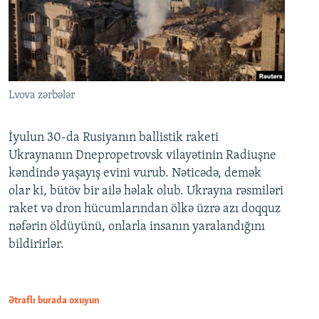
Lvova zərbələr
İyulun 30-da Rusiyanın ballistik raketi
Ukraynanın Dnepropetrovsk vilayətinin Radiuşne
kəndində yaşayış evini vurub. Nəticədə, demək
olar ki, bütöv bir ailə həlak olub. Ukrayna rəsmiləri
raket və dron hücumlarından ölkə üzrə azı doqquz
nəfərin öldüyünü, onlarla insanın yaralandığını
bildirirlər.
Ətraflı burada oxuyun