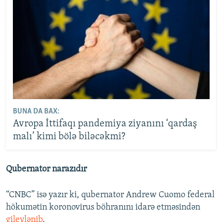
BUNA DA BAX:
Avropa İttifaqı pandemiya ziyanını ‘qardaş
malı’ kimi bölə biləcəkmi?
Qubernator narazıdır
“CNBC” isə yazır ki, qubernator Andrew Cuomo federal
hökumətin koronovirus böhranını idarə etməsindən
gileylənib
.