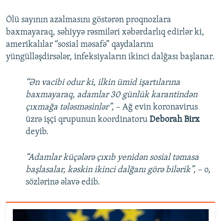
Ölü sayının azalmasını göstərən proqnozlara
baxmayaraq, səhiyyə rəsmiləri xəbərdarlıq edirlər ki,
amerikalılar “sosial məsafə” qaydalarını
yüngülləşdirsələr, infeksiyaların ikinci dalğası başlanar.
“Ən vacibi odur ki, ilkin ümid işartılarına
baxmayaraq, adamlar 30 günlük karantindən
çıxmağa tələsməsinlər”,
– Ağ evin koronavirus
üzrə işçi qrupunun koordinatoru
Deborah Birx
deyib.
“Adamlar küçələrə çıxıb yenidən sosial təmasa
başlasalar, kəskin ikinci dalğanı görə bilərik”,
– o,
sözlərinə əlavə edib.