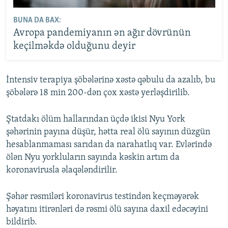
BUNA DA BAX:
Avropa pandemiyanın ən ağır dövrünün
keçilməkdə olduğunu deyir
İntensiv terapiya şöbələrinə xəstə qəbulu da azalıb, bu
şöbələrə 18 min 200-dən çox xəstə yerləşdirilib.
Ştatdakı ölüm hallarından üçdə ikisi Nyu York
şəhərinin payına düşür, hətta real ölü sayının düzgün
hesablanmaması sarıdan da narahatlıq var. Evlərində
ölən Nyu yorkluların sayında kəskin artım da
koronavirusla əlaqələndirilir.
Şəhər rəsmiləri koronavirus testindən keçməyərək
həyatını itirənləri də rəsmi ölü sayına daxil edəcəyini
bildirib.