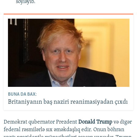
söyləyib.
BUNA DA BAX:
Britaniyanın baş naziri reanimasiyadan çıxdı
Demokrat qubernator Prezdent
Donald Trump
və digər
federal rəsmilərlə sıx əməkdaşlıq edir. Onun böhran