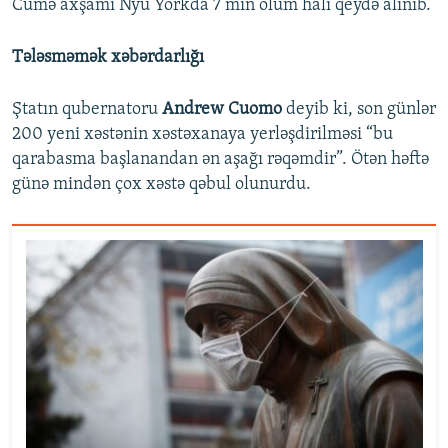
Cümə axşamı Nyu Yorkda 7 min ölüm halı qeydə alınıb.
Tələsməmək xəbərdarlığı
Ştatın qubernatoru
Andrew Cuomo
deyib ki, son günlər
200 yeni xəstənin xəstəxanaya yerləşdirilməsi “bu
qarabasma başlanandan ən aşağı rəqəmdir”. Ötən həftə
günə mindən çox xəstə qəbul olunurdu.