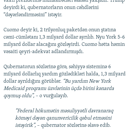
vaxtı prezidentlə münasibətləri əsasən yaxşıdır. Trump
deyirdi ki, qubernatorların onun cəhdlərini
“dəyərləndirməsini” istəyir.
Cuomo deyir ki, 2 trilyonluq paketdən onun ştatına
cəmi-cümlətanı 1,3 milyard dollar ayrılıb. Nyu York 5-6
milyard dollar alacağını gözləyirdi. Cuomo hətta həmin
vəsaiti qeyri-adekvat adlandırmışdı.
Qubernatorun sözlərinə görə, səhiyyə sisteminə 6
milyard dollarlıq yardım gözlədikləri halda, 1,3 milyard
dollar ayrıldığını görüblər.
“Bu yardım New York
Medicaid proqramı üzvlərinin üçdə birini kənarda
qoymuş oldu”,
– o vurğulayıb.
“Federal hökumətin məsuliyyətli davranaraq
köməyi dəyən qanunvericilik qəbul etməsini
istəyirik”,
– qubernator sözlərinə əlavə edib.