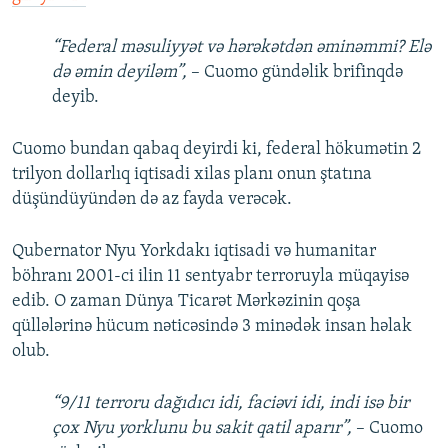
“Federal məsuliyyət və hərəkətdən əminəmmi? Elə
də əmin deyiləm”,
– Cuomo gündəlik brifinqdə
deyib.
Cuomo bundan qabaq deyirdi ki, federal hökumətin 2
trilyon dollarlıq iqtisadi xilas planı onun ştatına
düşündüyündən də az fayda verəcək.
Qubernator Nyu Yorkdakı iqtisadi və humanitar
böhranı 2001-ci ilin 11 sentyabr terroruyla müqayisə
edib. O zaman Dünya Ticarət Mərkəzinin qoşa
qüllələrinə hücum nəticəsində 3 minədək insan həlak
olub.
“9/11 terroru dağıdıcı idi, faciəvi idi, indi isə bir
çox Nyu yorklunu bu sakit qatil aparır”,
– Cuomo