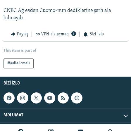
CNBC Ağ evdən Cuomo-nun dediklərinə şərh ala
bilməyib.
Paylaş
VPN-siz açmaq
Bizi izlə
This item is part of
Media icmalı
BIZI IZLƏ
MƏLUMAT
AzadlıqRadiosu © 2026 Inc. | Bütün hüquqlar qorunur