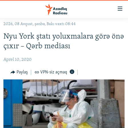
Keçid
linkləri
Əsas
2026, 08 Avqust, şənbə, Bakı vaxtı 08:44
məzmuna
GÜNDƏM
Nyu York ştatı yoluxmalara görə önə
qayıt
#İZAHLA
Əsas
çıxır – Qərb mediası
KORRUPSIOMETR
naviqasiyaya
qayıt
Aprel 10, 2020
#ƏSLINDƏ
Axtarışa
FƏRQƏ BAX
Paylaş
VPN-siz açmaq
keç
QANUNI DOĞRU
ARAŞDIRMA
MULTIMEDIA
RADIO ARXIV
VIDEO
HAQQIMIZDA
FOTOQALEREYA
OXU ZALI