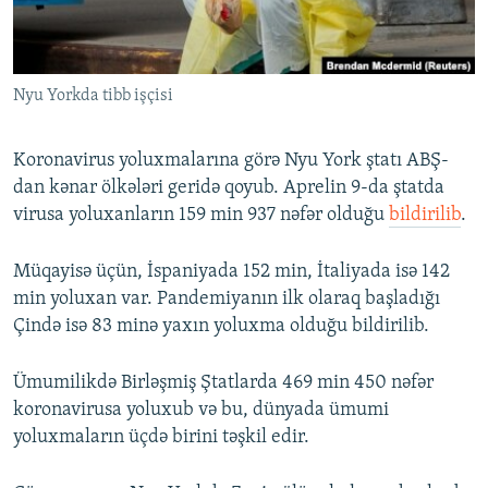
İNFOQRAFIKA
AZƏRBAYCAN ƏDƏBIYYATI KITABXANASI
MISSIYAMIZ
BIZI IZLƏ
KARIKATURA
İSLAM VƏ DEMOKRATIYA
PEŞƏ ETIKASI VƏ JURNALISTIKA STANDARTLARIMIZ
Nyu Yorkda tibb işçisi
İZ - MƏDƏNIYYƏT PROQRAMI
MATERIALLARIMIZDAN ISTIFADƏ
AZADLIQRADIOSU MOBIL TELEFONUNUZDA
RFE/RL-in bütün saytları
Koronavirus yoluxmalarına görə Nyu York ştatı ABŞ-
BIZIMLƏ ƏLAQƏ
dan kənar ölkələri geridə qoyub. Aprelin 9-da ştatda
virusa yoluxanların 159 min 937 nəfər olduğu
bildirilib
.
XƏBƏR BÜLLETENLƏRIMIZ
Müqayisə üçün, İspaniyada 152 min, İtaliyada isə 142
min yoluxan var. Pandemiyanın ilk olaraq başladığı
Çində isə 83 minə yaxın yoluxma olduğu bildirilib.
Ümumilikdə Birləşmiş Ştatlarda 469 min 450 nəfər
koronavirusa yoluxub və bu, dünyada ümumi
yoluxmaların üçdə birini təşkil edir.