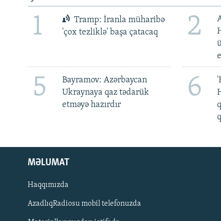
1
2
Tramp: İranla müharibə
H
'çox tezliklə' başa çatacaq
ü
5
6
Bayramov: Azərbaycan
'
Ukraynaya qaz tədarük
H
etməyə hazırdır
q
q
MƏLUMAT
Haqqımızda
AzadlıqRadiosu mobil telefonuzda