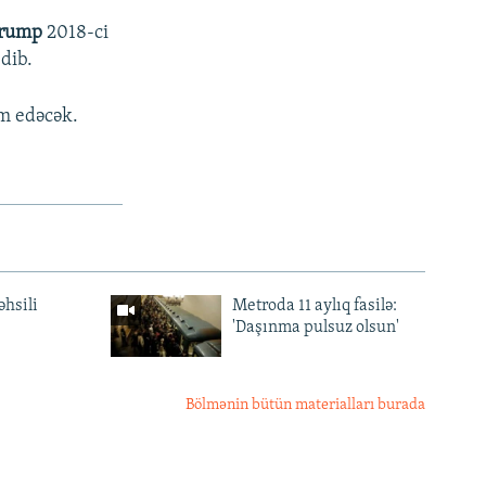
Trump
2018-ci
edib.
m edəcək.
əhsili
Metroda 11 aylıq fasilə:
'Daşınma pulsuz olsun'
Bölmənin bütün materialları burada