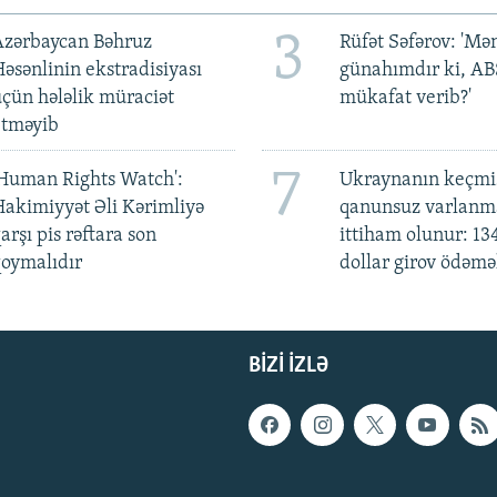
3
Azərbaycan Bəhruz
Rüfət Səfərov: 'M
əsənlinin ekstradisiyası
günahımdır ki, A
çün hələlik müraciət
mükafat verib?'
etməyib
7
Human Rights Watch':
Ukraynanın keçmiş
akimiyyət Əli Kərimliyə
qanunsuz varlan
arşı pis rəftara son
ittiham olunur: 13
oymalıdır
dollar girov ödəmə
BIZI IZLƏ