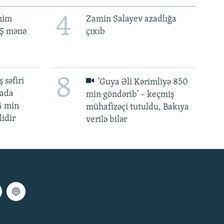
4
ənim
Zamin Salayev azadlığa
BŞ mənə
çıxıb
8
 səfiri
'Guya Əli Kərimliyə 850
mada
min göndərib' – keçmiş
4 min
mühafizəçi tutuldu, Bakıya
lidir
verilə bilər