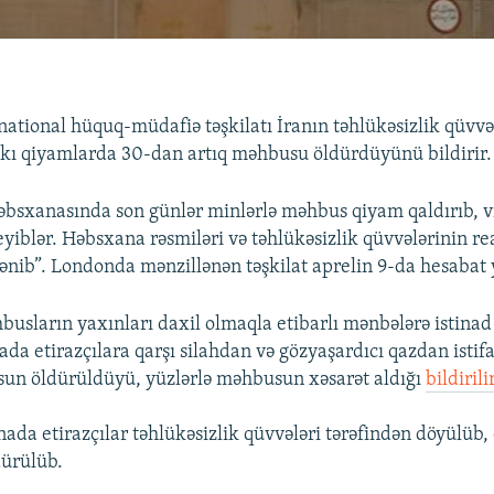
ational hüquq-müdafiə təşkilatı İranın təhlükəsizlik qüvvə
kı qiyamlarda 30-dan artıq məhbusu öldürdüyünü bildirir.
əbsxanasında son günlər minlərlə məhbus qiyam qaldırıb, v
eyiblər. Həbsxana rəsmiləri və təhlükəsizlik qüvvələrinin rea
lənib”. Londonda mənzillənən təşkilat aprelin 9-da hesabat 
usların yaxınları daxil olmaqla etibarlı mənbələrə istinad 
da etirazçılara qarşı silahdan və gözyaşardıcı qazdan istifa
un öldürüldüyü, yüzlərlə məhbusun xəsarət aldığı
bildirili
nada etirazçılar təhlükəsizlik qüvvələri tərəfindən döyülüb
dürülüb.