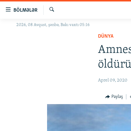
Keçid
BÖLMƏLƏR
linkləri
Axtar
Əsas
2026, 08 Avqust, şənbə, Bakı vaxtı 05:16
GÜNDƏM
məzmuna
DÜNYA
#İZAHLA
qayıt
Əsas
Amnes
KORRUPSIOMETR
naviqasiyaya
#ƏSLINDƏ
qayıt
öldür
Axtarışa
FƏRQƏ BAX
keç
QANUNI DOĞRU
Aprel 09, 2020
ARAŞDIRMA
Paylaş
MULTIMEDIA
RADIO ARXIV
VIDEO
HAQQIMIZDA
FOTOQALEREYA
OXU ZALI