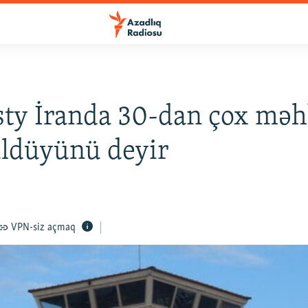
ty İranda 30-dan çox mə
üldüyünü deyir
VPN-siz açmaq