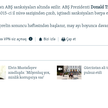
atı ABŞ sanksiyaları altında əzilir. ABŞ Prezidenti
Donald 
015-ci il nüvə sazişindən çıxıb, iqtisadi sanksiyaları bərpa 
relin sonuncu həftəsindən başlanır, may ayı boyunca dava
VPN-siz açmaq
Bizi izlə
Çap et
Elvin Mustafayev
Gürcüstan ali t
azadlıqda: 'Milyonluq yox,
pulsuz etdi
minlik korrupsiya var'