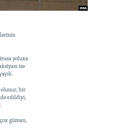
lərinin
irusa yoluxa
ksiyası isə
yayıb.
olunur, bir
də edildiyi,
r
.
, çox güman,