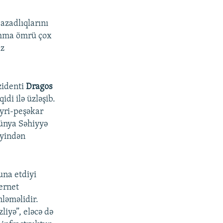
zadlıqlarını
amma ömrü çox
ız
zidenti
Dragos
idi ilə üzləşib.
eyri-peşəkar
Dünya Səhiyyə
iyindən
una etdiyi
ternet
ləməlidir.
liyə”, eləcə də