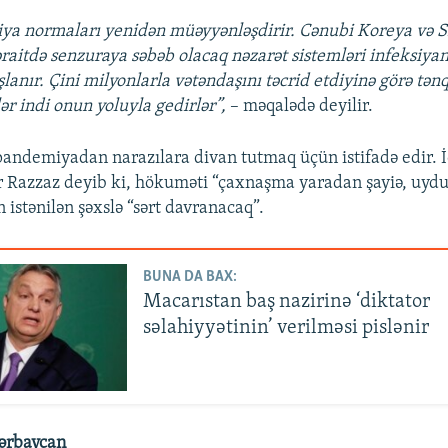
ya normaları yenidən müəyyənləşdirir. Cənubi Koreya və 
raitdə senzuraya səbəb olacaq nəzarət sistemləri infeksiyan
şlanır. Çini milyonlarla vətəndaşını təcrid etdiyinə görə tən
r indi onun yoluyla gedirlər”,
– məqalədə deyilir.
 pandemiyadan narazılara divan tutmaq üçün istifadə edir.
 Razzaz deyib ki, hökuməti “çaxnaşma yaradan şayiə, uyd
 istənilən şəxslə “sərt davranacaq”.
BUNA DA BAX:
Macarıstan baş nazirinə ‘diktator
səlahiyyətinin’ verilməsi pislənir
ərbaycan