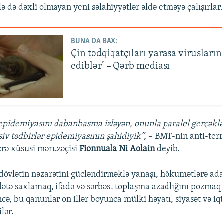
 də dəxli olmayan yeni səlahiyyətlər əldə etməyə çalışırlar
BUNA DA BAX:
Çin tədqiqatçıları yarasa viruslarını
ediblər’ – Qərb mediası
epidemiyasını dabanbasma izləyən, onunla paralel gerçəklə
siv tədbirlər epidemiyasının şahidiyik”,
– BMT-nin anti-terr
zrə xüsusi məruzəçisi
Fionnuala Ni Aolain
deyib.
dövlətin nəzarətini gücləndirməklə yanaşı, hökumətlərə ad
ə saxlamaq, ifadə və sərbəst toplaşma azadlığını pozmaq 
ncə, bu qanunlar on illər boyunca mülki həyatı, siyasət və iq
lər.