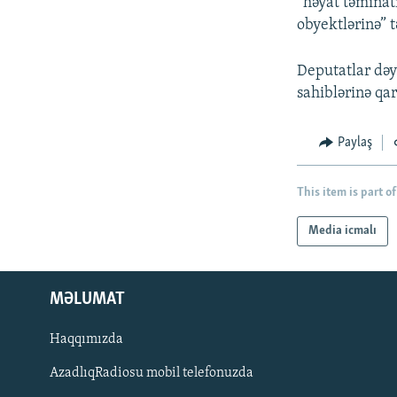
“həyat təminat
obyektlərinə” 
Deputatlar dəy
sahiblərinə qar
Paylaş
This item is part of
Media icmalı
MƏLUMAT
Haqqımızda
AzadlıqRadiosu mobil telefonuzda