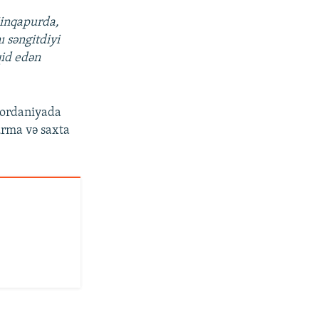
Sinqapurda,
ı səngitdiyi
qid edən
 İordaniyada
urma və saxta