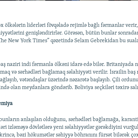
x ölkələrin liderləri fövqəladə rejimlə bağlı fərmanlar veri
iyyətlərini genişləndirirlər. Görəsən, bütün bunlar sonrada
The New York Times” qəzetində Selam Gebrekidan bu sual
ş naziri indi fərmanla ölkəni idarə edə bilər. Britaniyada n
aq və sərhədləri bağlamaq səlahiyyəti verilir. İsrailin baş 
ğlayıb, vətəndaşlar üzərində nəzarətə başlayıb. Çili ordunu
lində olan meydanlara göndərib. Boliviya seçkiləri təxirə sal
demiya
bunların anlaşılan olduğunu, sərhədləri bağlamağa, karan
əri izləməyə dövlətlərə yeni səlahiyyətlər gərəkdiyini vurğ
ikrincə, bəzi hökumətlər səhiyyə böhranını fürsət bilərək ço