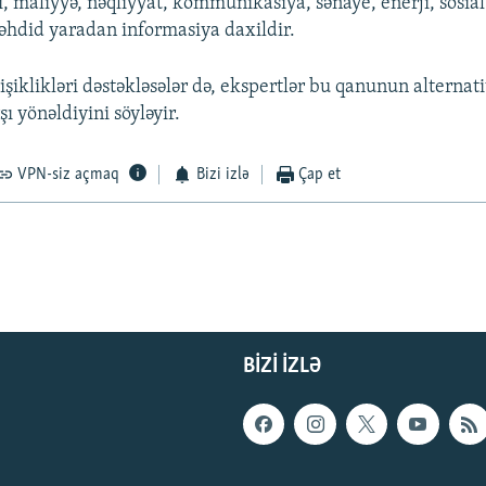
ı, maliyyə, nəqliyyat, kommunikasiya, sənaye, enerji, sosial
təhdid yaradan informasiya daxildir.
işiklikləri dəstəkləsələr də, ekspertlər bu qanunun alternat
şı yönəldiyini söyləyir.
VPN-siz açmaq
Bizi izlə
Çap et
BIZI IZLƏ