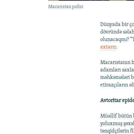
Macarıstan polisi
Dünyada bir ço
dövründə səlah
olunacaqmı? “
axtarır
.
Macarıstanın ba
adamları saxlam
məhkəmələri ba
etirazçıların ə
Avtoritar epi
Müəllif bütün 
yoluxmuş şəxsl
tənqidçilərin f