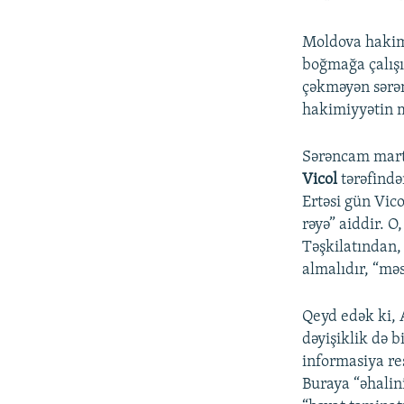
Moldova hakim
boğmağa çalışı
çəkməyən sərən
hakimiyyətin 
Sərəncam mart
Vicol
tərəfində
Ertəsi gün Vic
rəyə” aiddir. 
Təşkilatından,
almalıdır, “mə
Qeyd edək ki, 
dəyişiklik də b
informasiya re
Buraya “əhalini