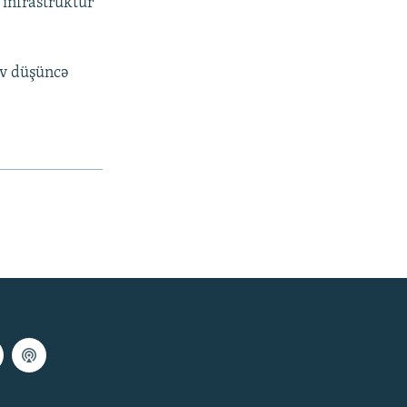
 infrastruktur
iv düşüncə