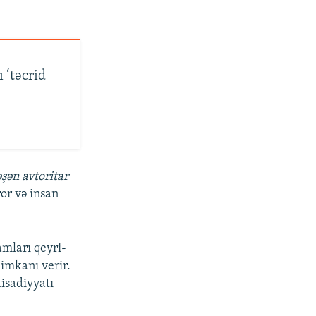
.
 ‘təcrid
şən avtoritar
or və insan
amları qeyri-
imkanı verir.
tisadiyyatı