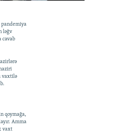
r, pandemiya
n ləğv
a cavab
azirlərə
naziri
 vaxtilə
ıb.
tin qoymağa,
ulayır. Amma
x vaxt