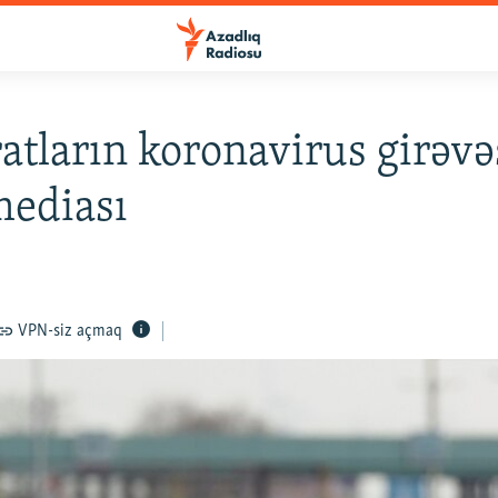
atların koronavirus girəvə
mediası
VPN-siz açmaq