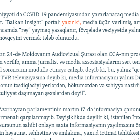
iyyəti də COVID-19 pandemiyasından yararlanaraq media a
r. “Balkan Insight” portalı
yazır ki,
media üçün verilmiş, 
camda “rəy” yaymaq yasaqlanır, fövqəladə vəziyyətdə yaln
mövqeyini vermək tələb olunurdu.
ın 24-də Moldovanın Audiovizual Şurası olan CCA-nın pre
n verilib, amma jurnalist və media assosiasiyalarını sərt tənq
ol sərəncamı müdafiə etməyə çalışıb, deyib ki, bu, yalnız “q
O, TVR televiziyasına deyib ki, media informasiyanı yalnız 
 onun təsdiqlədiyi yerlərdən, hökumətdən və səhiyyə nazirl
suliyyət daşımayan şəxslərdən deyil”.
Azərbaycan parlamentinin martın 17-də informasiya qanun
irmənalı qarşılanmayıb. Dəyişiklikdə deyilir ki, istənilən İn
sursunun sahibi onlayn saxta informasiyanın yayılmasını ön
n həyatına, səhhətinə və əmlakına, yaxud ictimai təhlükəsiz