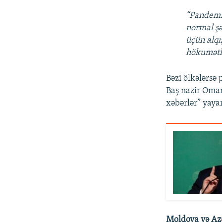
“Pandemi
normal şə
üçün alqı
hökumətlə
Bəzi ölkələrsə
Baş nazir Omar
xəbərlər” yayan
Moldova və Az