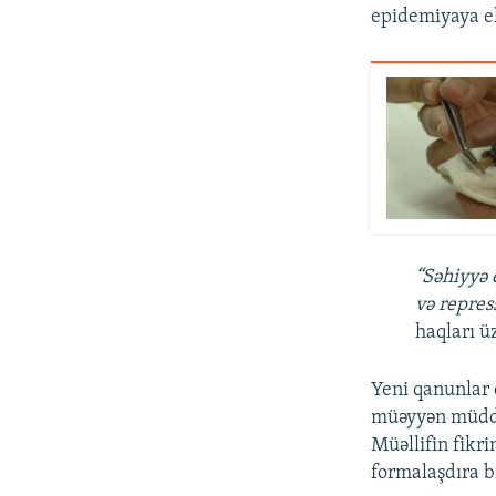
epidemiyaya elə
“Səhiyyə 
və repres
haqları ü
Yeni qanunlar 
müəyyən müddət
Müəllifin fikri
formalaşdıra bi