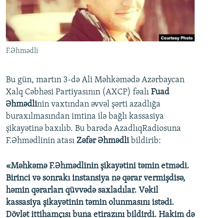
İNFOQRAFIKA
AZƏRBAYCAN ƏDƏBIYYATI KITABXANASI
MISSIYAMIZ
BIZI IZLƏ
KARIKATURA
İSLAM VƏ DEMOKRATIYA
PEŞƏ ETIKASI VƏ JURNALISTIKA STANDARTLARIMIZ
İZ - MƏDƏNIYYƏT PROQRAMI
MATERIALLARIMIZDAN ISTIFADƏ
F.Əhmədli
AZADLIQRADIOSU MOBIL TELEFONUNUZDA
RFE/RL-in bütün saytları
BIZIMLƏ ƏLAQƏ
Bu gün, martın 3-də Ali Məhkəmədə Azərbaycan
Xalq Cəbhəsi Partiyasının (AXCP) fəalı
Fuad
XƏBƏR BÜLLETENLƏRIMIZ
Əhmədli
nin vaxtından əvvəl şərti azadlığa
buraxılmasından imtina ilə bağlı kassasiya
şikayətinə baxılıb. Bu barədə AzadlıqRadiosuna
F.Əhmədlinin atası
Zəfər Əhmədli
bildirib:
«Məhkəmə F.Əhmədlinin şikayətini təmin etmədi.
Birinci və sonrakı instansiya nə qərar vermişdisə,
həmin qərarları qüvvədə saxladılar. Vəkil
kassasiya şikayətinin təmin olunmasını istədi.
Dövlət ittihamçısı buna etirazını bildirdi. Hakim də