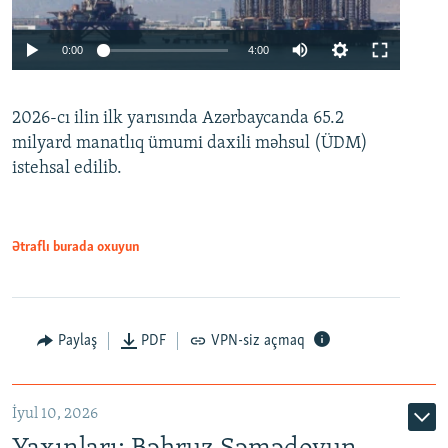
Auto
0:00
4:00
240p
2026-cı ilin ilk yarısında Azərbaycanda 65.2
360p
milyard manatlıq ümumi daxili məhsul (ÜDM)
480p
Auto
240p
360p
480p
istehsal edilib.
720p
720p
1080p
1080p
Ətraflı burada oxuyun
Paylaş
PDF
VPN-siz açmaq
İyul 10, 2026