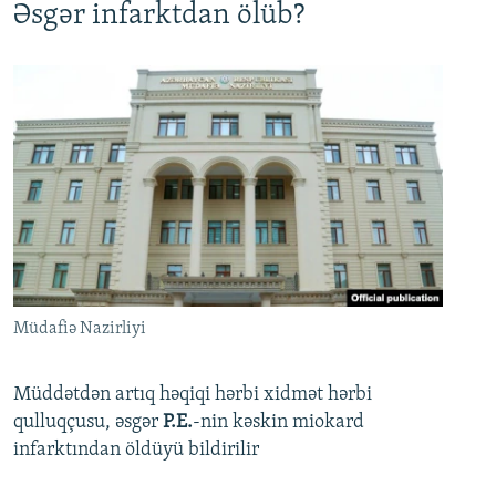
Əsgər infarktdan ölüb?
Müdafiə Nazirliyi
Müddətdən artıq həqiqi hərbi xidmət hərbi
qulluqçusu, əsgər
P.E.
-nin kəskin miokard
infarktından öldüyü bildirilir