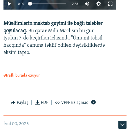
Auto
0:00
2:58
240p
Müəllimlərin məktəb geyimi ilə bağlı tələblər
360p
qoyulacaq.
Bu qərar Milli Məclisin bu gün —
480p
iyulun 7-də keçirilən iclasında "Ümumi təhsil
720p
haqqında" qanuna təklif edilən dəyişikliklərdə
əksini tapıb.
1080p
Ətraflı burada oxuyun
Auto
240p
360p
480p
Paylaş
PDF
VPN-siz açmaq
720p
1080p
İyul 03, 2026