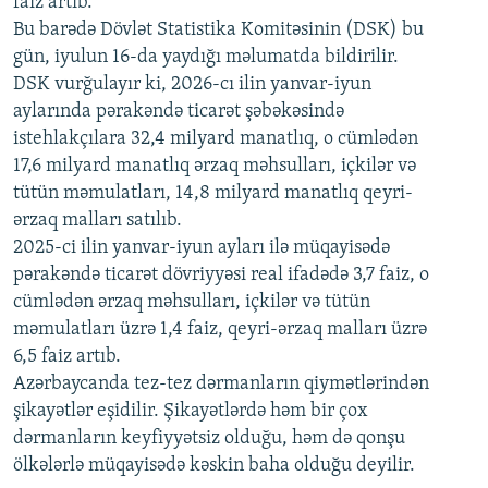
faiz artıb.
720p
Bu barədə Dövlət Statistika Komitəsinin (DSK) bu
720p
1080p
gün, iyulun 16-da yaydığı məlumatda bildirilir.
1080p
DSK vurğulayır ki, 2026-cı ilin yanvar-iyun
aylarında pərakəndə ticarət şəbəkəsində
istehlakçılara 32,4 milyard manatlıq, o cümlədən
17,6 milyard manatlıq ərzaq məhsulları, içkilər və
tütün məmulatları, 14,8 milyard manatlıq qeyri-
ərzaq malları satılıb.
2025-ci ilin yanvar-iyun ayları ilə müqayisədə
pərakəndə ticarət dövriyyəsi real ifadədə 3,7 faiz, o
cümlədən ərzaq məhsulları, içkilər və tütün
məmulatları üzrə 1,4 faiz, qeyri-ərzaq malları üzrə
6,5 faiz artıb.
Azərbaycanda tez-tez dərmanların qiymətlərindən
şikayətlər eşidilir. Şikayətlərdə həm bir çox
dərmanların keyfiyyətsiz olduğu, həm də qonşu
ölkələrlə müqayisədə kəskin baha olduğu deyilir.