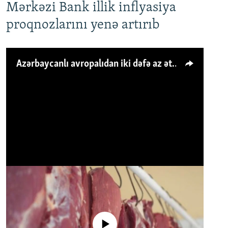
Mərkəzi Bank illik inflyasiya
proqnozlarını yenə artırıb
Azərbaycanlı avropalıdan iki dəfə az ət yeyir, amma... 'Qiymət artımı qaçılmazdır'
No media source currently available