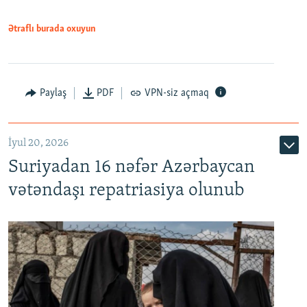
720p
1080p
Ətraflı burada oxuyun
Paylaş
PDF
VPN-siz açmaq
İyul 20, 2026
Auto
240p
360p
480p
Suriyadan 16 nəfər Azərbaycan
720p
1080p
vətəndaşı repatriasiya olunub