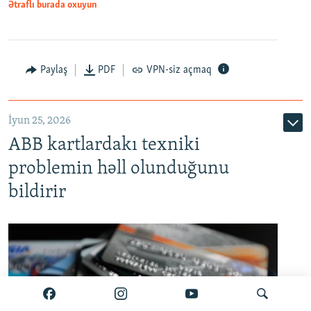
Ətraflı burada oxuyun
Auto
240p
360p
480p
Paylaş
PDF
VPN-siz açmaq
720p
1080p
İyun 25, 2026
ABB kartlardakı texniki
problemin həll olunduğunu
bildirir