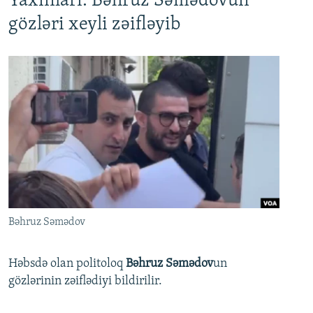
Yaxınları: Bəhruz Səmədovun
gözləri xeyli zəifləyib
Bəhruz Səmədov
Həbsdə olan politoloq
Bəhruz Səmədov
un
gözlərinin zəiflədiyi bildirilir.