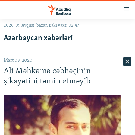
Keçid
linkləri
Əsas
2026, 09 Avqust, bazar, Bakı vaxtı 02:47
məzmuna
GÜNDƏM
Azərbaycan xəbərləri
qayıt
#İZAHLA
Əsas
KORRUPSIOMETR
naviqasiyaya
Mart 03, 2020
qayıt
#ƏSLINDƏ
Axtarışa
Ali Məhkəmə cəbhəçinin
FƏRQƏ BAX
keç
şikayətini təmin etməyib
QANUNI DOĞRU
ARAŞDIRMA
MULTIMEDIA
RADIO ARXIV
VIDEO
HAQQIMIZDA
FOTOQALEREYA
OXU ZALI