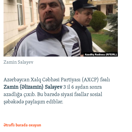
Zamin Salayev
Azərbaycan Xalq Cəbhəsi Partiyası (AXCP) fəalı
Zamin (Əlizamin) Salayev
3 il 6 aydan sonra
azadlığa çıxıb. Bu barədə siyasi fəallar sosial
şəbəkədə paylaşım ediblər.
Ətraflı burada oxuyun