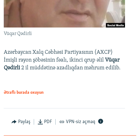
Vüqar Qədirli
Azərbaycan Xalq Cəbhəsi Partiyasının (AXCP)
İmişli rayon şöbəsinin fəalı, ikinci qrup əlil
Vüqar
Qədirli
2 il müddətinə azadlıqdan məhrum edilib.
Ətraflı burada oxuyun
Paylaş
PDF
VPN-siz açmaq