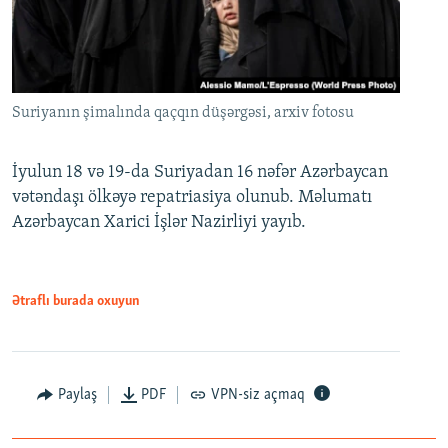
Suriyanın şimalında qaçqın düşərgəsi, arxiv fotosu
İyulun 18 və 19-da Suriyadan 16 nəfər Azərbaycan
vətəndaşı ölkəyə repatriasiya olunub. Məlumatı
Azərbaycan Xarici İşlər Nazirliyi yayıb.
Ətraflı burada oxuyun
Paylaş
PDF
VPN-siz açmaq