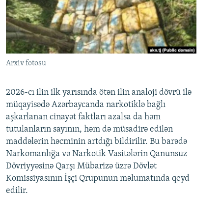
Arxiv fotosu
2026-cı ilin ilk yarısında ötən ilin analoji dövrü ilə
müqayisədə Azərbaycanda narkotiklə bağlı
aşkarlanan cinayət faktları azalsa da həm
tutulanların sayının, həm də müsadirə edilən
maddələrin həcminin artdığı bildirilir. Bu barədə
Narkomanlığa və Narkotik Vasitələrin Qanunsuz
Dövriyyəsinə Qarşı Mübarizə üzrə Dövlət
Komissiyasının İşçi Qrupunun məlumatında qeyd
edilir.