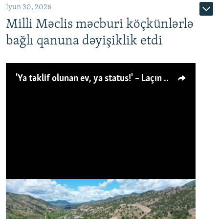
İyun 30, 2026
Milli Məclis məcburi köçkünlərlə
bağlı qanuna dəyişiklik etdi
'Ya təklif olunan ev, ya status!' – Laçın köçkünü: 'Laçından başqa heç hara!'