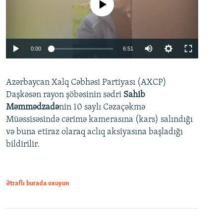
No media source currently available
Auto
0:00
6:51
240p
Azərbaycan Xalq Cəbhəsi Partiyası (AXCP)
360p
Daşkəsən rayon şöbəsinin sədri
Sahib
480p
Auto
240p
360p
480p
Məmmədzadə
nin 10 saylı Cəzaçəkmə
720p
Müəssisəsində cərimə kamerasına (kars) salındığı
720p
1080p
və buna etiraz olaraq aclıq aksiyasına başladığı
1080p
bildirilir.
Ətraflı burada oxuyun