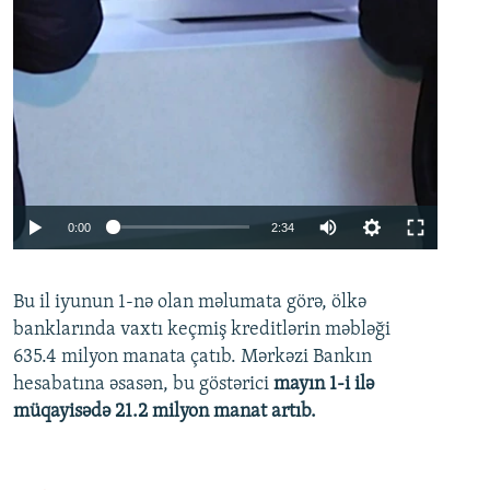
Auto
0:00
2:34
240p
Bu il iyunun 1-nə olan məlumata görə, ölkə
360p
banklarında vaxtı keçmiş kreditlərin məbləği
480p
635.4 milyon manata çatıb. Mərkəzi Bankın
720p
hesabatına əsasən, bu göstərici
mayın 1-i ilə
müqayisədə 21.2 milyon manat artıb.
1080p