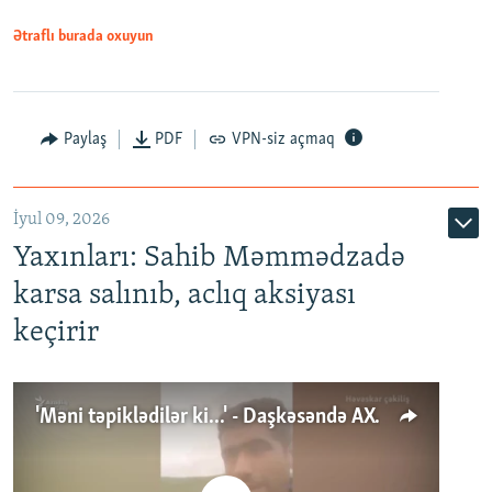
Ətraflı burada oxuyun
Paylaş
PDF
VPN-siz açmaq
İyul 09, 2026
Yaxınları: Sahib Məmmədzadə
karsa salınıb, aclıq aksiyası
keçirir
'Məni təpiklədilər ki...' - Daşkəsəndə AXCP fəalının yaxınları onun həbsinə etiraz edirlər