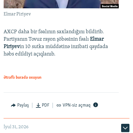
Elmar Piriyev
AXCP daha bir fəalının saxlandığını bildirib.
Partiyanın Tovuz rayon şöbəsinin fəalı
Elmar
Piriyev
in 10 sutka müddətinə inzibati qaydada
həbs edildiyi açıqlanıb.
Ətraflı burada oxuyun
Paylaş
PDF
VPN-siz açmaq
İyul 31, 2026