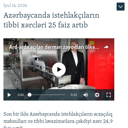
İyul 16, 2026
Azərbaycanda istehlakçıların
tibbi xərcləri 25 faiz artıb
Ard-arda açılan dərman zavodları ölkənin tələbatını ödəyirmi?
No media source currently available
Auto
0:00
5:23
240p
Son bir ildə Azərbaycanda istehlakçıların
360p
əczaçılıq
məhsulları və tibbi ləvazimatlara çəkdiyi xərc 24,9
480p
Auto
240p
360p
480p