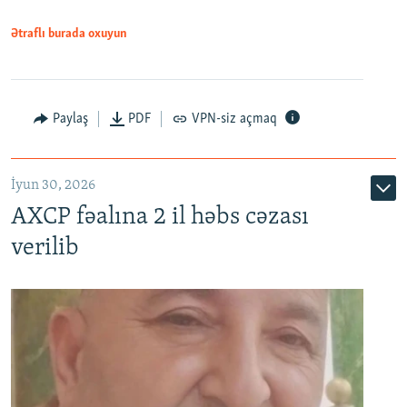
Ətraflı burada oxuyun
Paylaş
PDF
VPN-siz açmaq
İyun 30, 2026
AXCP fəalına 2 il həbs cəzası
verilib