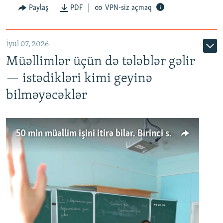
Paylaş
PDF
VPN-siz açmaq
İyul 07, 2026
Müəllimlər üçün də tələblər gəlir
— istədikləri kimi geyinə
bilməyəcəklər
50 min müəllim işini itirə bilər. Birinci sinfə gedənlər azalır