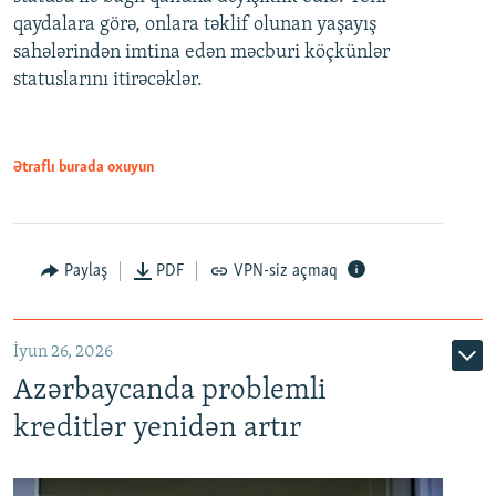
480p
qaydalara görə, onlara təklif olunan yaşayış
720p
sahələrindən imtina edən məcburi köçkünlər
statuslarını itirəcəklər.
1080p
Ətraflı burada oxuyun
Auto
240p
360p
480p
Paylaş
PDF
VPN-siz açmaq
720p
1080p
İyun 26, 2026
Azərbaycanda problemli
kreditlər yenidən artır