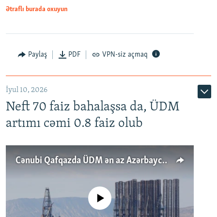
Ətraflı burada oxuyun
Paylaş
PDF
VPN-siz açmaq
İyul 10, 2026
Neft 70 faiz bahalaşsa da, ÜDM
artımı cəmi 0.8 faiz olub
Cənubi Qafqazda ÜDM ən az Azərbaycanda artır: Qonşuları niyə Bakını qabaqlaya bilir?
No media source currently available