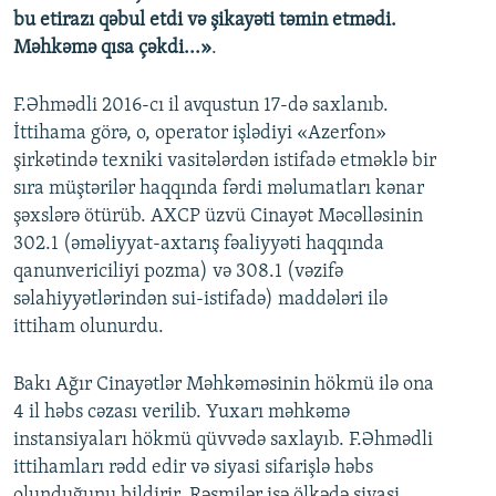
bu etirazı qəbul etdi və şikayəti təmin etmədi.
Məhkəmə qısa çəkdi...»
.
F.Əhmədli 2016-cı il avqustun 17-də saxlanıb.
İttihama görə, o, operator işlədiyi «Azerfon»
şirkətində texniki vasitələrdən istifadə etməklə bir
sıra müştərilər haqqında fərdi məlumatları kənar
şəxslərə ötürüb. AXCP üzvü Cinayət Məcəlləsinin
302.1 (əməliyyat-axtarış fəaliyyəti haqqında
qanunvericiliyi pozma) və 308.1 (vəzifə
səlahiyyətlərindən sui-istifadə) maddələri ilə
ittiham olunurdu.
Bakı Ağır Cinayətlər Məhkəməsinin hökmü ilə ona
4 il həbs cəzası verilib. Yuxarı məhkəmə
instansiyaları hökmü qüvvədə saxlayıb. F.Əhmədli
ittihamları rədd edir və siyasi sifarişlə həbs
olunduğunu bildirir. Rəsmilər isə ölkədə siyasi