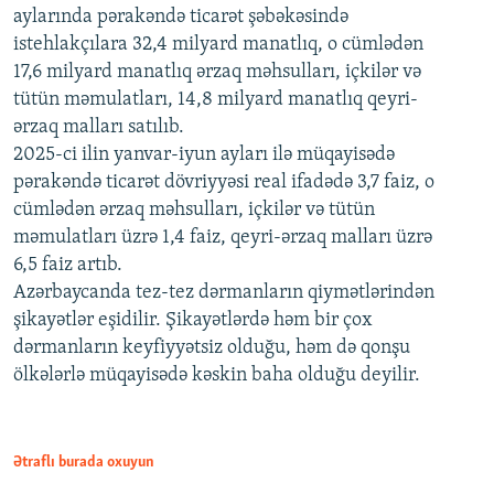
aylarında pərakəndə ticarət şəbəkəsində
istehlakçılara 32,4 milyard manatlıq, o cümlədən
17,6 milyard manatlıq ərzaq məhsulları, içkilər və
tütün məmulatları, 14,8 milyard manatlıq qeyri-
ərzaq malları satılıb.
2025-ci ilin yanvar-iyun ayları ilə müqayisədə
pərakəndə ticarət dövriyyəsi real ifadədə 3,7 faiz, o
cümlədən ərzaq məhsulları, içkilər və tütün
məmulatları üzrə 1,4 faiz, qeyri-ərzaq malları üzrə
6,5 faiz artıb.
Azərbaycanda tez-tez dərmanların qiymətlərindən
şikayətlər eşidilir. Şikayətlərdə həm bir çox
dərmanların keyfiyyətsiz olduğu, həm də qonşu
ölkələrlə müqayisədə kəskin baha olduğu deyilir.
Ətraflı burada oxuyun