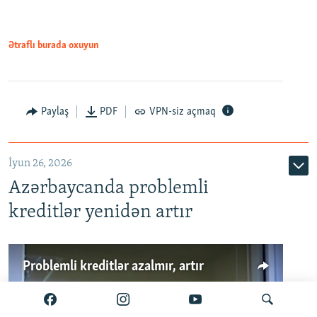
Ətraflı burada oxuyun
Auto
240p
360p
480p
Paylaş
PDF
VPN-siz açmaq
720p
1080p
İyun 26, 2026
Azərbaycanda problemli
kreditlər yenidən artır
Problemli kreditlər azalmır, artır