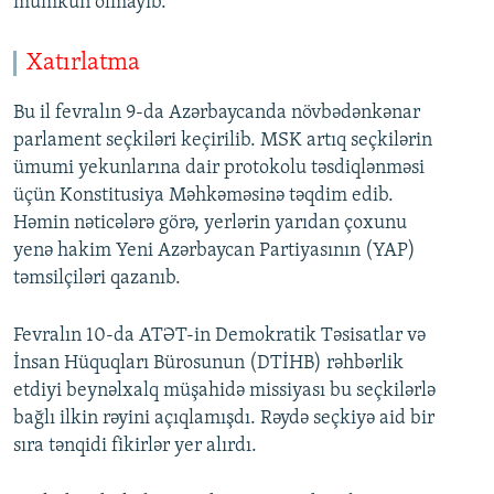
mümkün olmayıb.
Xatırlatma
Bu il fevralın 9-da Azərbaycanda növbədənkənar
parlament seçkiləri keçirilib. MSK artıq seçkilərin
ümumi yekunlarına dair protokolu təsdiqlənməsi
üçün Konstitusiya Məhkəməsinə təqdim edib.
Həmin nəticələrə görə, yerlərin yarıdan çoxunu
yenə hakim Yeni Azərbaycan Partiyasının (YAP)
təmsilçiləri qazanıb.
Fevralın 10-da ATƏT-in Demokratik Təsisatlar və
İnsan Hüquqları Bürosunun (DTİHB) rəhbərlik
etdiyi beynəlxalq müşahidə missiyası bu seçkilərlə
bağlı ilkin rəyini açıqlamışdı. Rəydə seçkiyə aid bir
sıra tənqidi fikirlər yer alırdı.