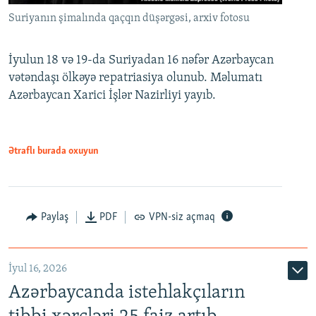
Suriyanın şimalında qaçqın düşərgəsi, arxiv fotosu
İyulun 18 və 19-da Suriyadan 16 nəfər Azərbaycan
vətəndaşı ölkəyə repatriasiya olunub. Məlumatı
Azərbaycan Xarici İşlər Nazirliyi yayıb.
Ətraflı burada oxuyun
Paylaş
PDF
VPN-siz açmaq
İyul 16, 2026
Azərbaycanda istehlakçıların