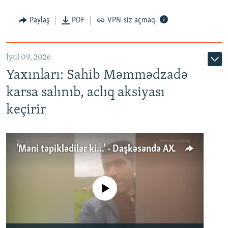
Paylaş
PDF
VPN-siz açmaq
İyul 09, 2026
Yaxınları: Sahib Məmmədzadə
karsa salınıb, aclıq aksiyası
keçirir
'Məni təpiklədilər ki...' - Daşkəsəndə AXCP fəalının yaxınları onun həbsinə etiraz edirlər
No media source currently available