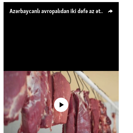
Azərbaycanlı avropalıdan iki dəfə az ət yeyir, amma... 'Qiymət artımı qaçılmazdır'
No media source currently available