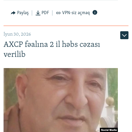
Paylaş
PDF
VPN-siz açmaq
İyun 30, 2026
AXCP fəalına 2 il həbs cəzası
verilib