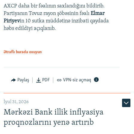
AXCP daha bir fəalının saxlandığını bildirib.
Partiyanın Tovuz rayon şöbəsinin fəalı
Elmar
Piriyev
in 10 sutka müddətinə inzibati qaydada
həbs edildiyi açıqlanıb.
Ətraflı burada oxuyun
Paylaş
PDF
VPN-siz açmaq
İyul 31, 2026
Mərkəzi Bank illik inflyasiya
proqnozlarını yenə artırıb