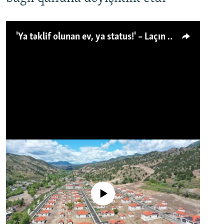
'Ya təklif olunan ev, ya status!' – Laçın köçkünü: 'Laçından başqa heç hara!'
No media source currently available