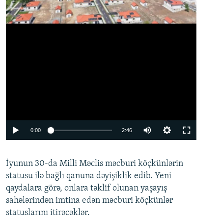
Auto
0:00
2:46
240p
İyunun 30-da Milli Məclis məcburi köçkünlərin
360p
statusu ilə bağlı qanuna dəyişiklik edib. Yeni
480p
qaydalara görə, onlara təklif olunan yaşayış
720p
sahələrindən imtina edən məcburi köçkünlər
statuslarını itirəcəklər.
1080p