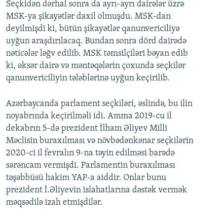
Seçkidən dərhal sonra da ayrı-ayrı dairələr üzrə
MSK-ya şikayətlər daxil olmuşdu. MSK-dan
deyilmişdi ki, bütün şikayətlər qanunvericiliyə
uyğun araşdırılacaq. Bundan sonra dörd dairədə
nəticələr ləğv edilib. MSK təmsilçiləri bəyan edib
ki, əksər dairə və məntəqələrin çoxunda seçkilər
qanunvericiliyin tələblərinə uyğun keçirilib.
Azərbaycanda parlament seçkiləri, əslində, bu ilin
noyabrında keçirilməli idi. Amma 2019-cu il
dekabrın 5-də prezident İlham Əliyev Milli
Məclisin buraxılması və növbədənkənar seçkilərin
2020-ci il fevralın 9-na təyin edilməsi barədə
sərəncam vermişdi. Parlamentin buraxılması
təşəbbüsü hakim YAP-a aiddir. Onlar bunu
prezident İ.Əliyevin islahatlarına dəstək vermək
məqsədilə izah etmişdilər.