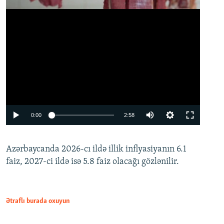
Auto
0:00
2:58
240p
Azərbaycanda 2026-cı ildə illik inflyasiyanın 6.1
360p
faiz, 2027-ci ildə isə 5.8 faiz olacağı gözlənilir.
480p
720p
1080p
Ətraflı burada oxuyun