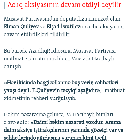
Aclıq aksiyasının davam etdiyi deyilir
Müsavat Partiyasından deputatlığa namizəd olan
Elman Quliyev
və
Elşad İsrafilov
un aclıq aksiyasını
davam etdirdikləri bildirilir.
Bu barədə AzadlıqRadiosuna Müsavat Partiyası
mətbuat xidmətinin rəhbəri Mustafa Hacıbəyli
danışıb.
«Hər ikisində başgicəllənmə baş verir, səhhətləri
yaxşı deyil. E.Quliyevin təzyiqi aşağıdır»
,- mətbuat
xidmətinin rəhbəri vurğulayıb.
Həkim nəzarətinə gəlincə, M.Hacıbəyli bunları
əlavə edib:
«Daimi həkim nəzarəti yoxdur. Amma
daim aksiya iştirakçılarının yanında gözətçi var və
səhhətlərində ağırlaşma yaranan kimi təcili