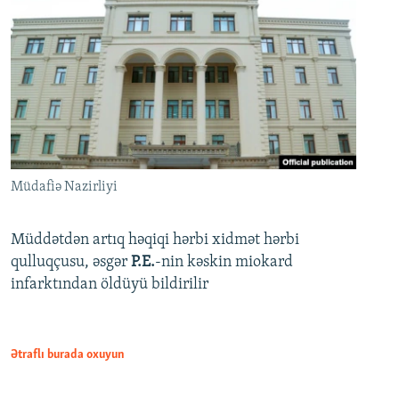
Müdafiə Nazirliyi
Müddətdən artıq həqiqi hərbi xidmət hərbi
qulluqçusu, əsgər
P.E.
-nin kəskin miokard
infarktından öldüyü bildirilir
Ətraflı burada oxuyun