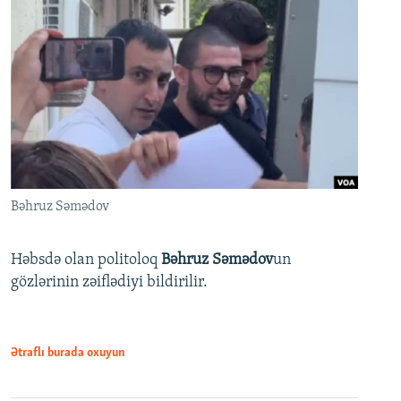
Bəhruz Səmədov
Həbsdə olan politoloq
Bəhruz Səmədov
un
gözlərinin zəiflədiyi bildirilir.
Ətraflı burada oxuyun