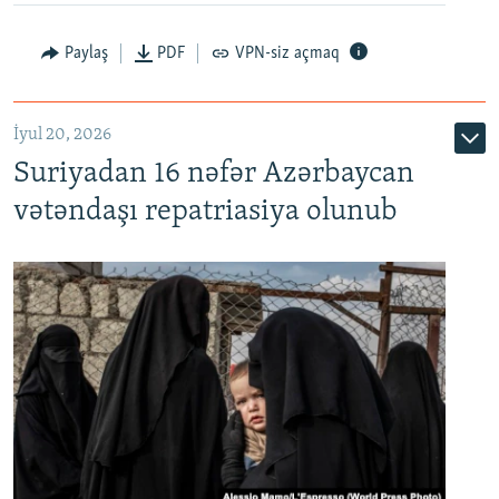
Paylaş
PDF
VPN-siz açmaq
İyul 20, 2026
Auto
240p
360p
480p
Suriyadan 16 nəfər Azərbaycan
720p
1080p
vətəndaşı repatriasiya olunub