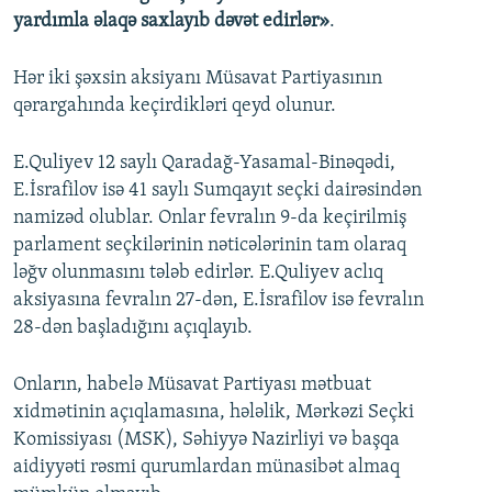
yardımla əlaqə saxlayıb dəvət edirlər»
.
Hər iki şəxsin aksiyanı Müsavat Partiyasının
qərargahında keçirdikləri qeyd olunur.
E.Quliyev 12 saylı Qaradağ-Yasamal-Binəqədi,
E.İsrafilov isə 41 saylı Sumqayıt seçki dairəsindən
namizəd olublar. Onlar fevralın 9-da keçirilmiş
parlament seçkilərinin nəticələrinin tam olaraq
ləğv olunmasını tələb edirlər. E.Quliyev aclıq
aksiyasına fevralın 27-dən, E.İsrafilov isə fevralın
28-dən başladığını açıqlayıb.
Onların, habelə Müsavat Partiyası mətbuat
xidmətinin açıqlamasına, hələlik, Mərkəzi Seçki
Komissiyası (MSK), Səhiyyə Nazirliyi və başqa
aidiyyəti rəsmi qurumlardan münasibət almaq