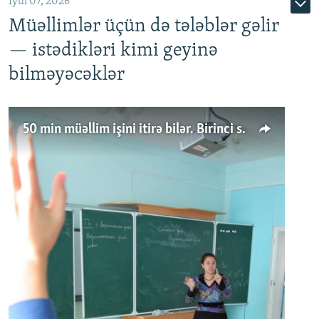
İyul 07, 2026
Müəllimlər üçün də tələblər gəlir
— istədikləri kimi geyinə
bilməyəcəklər
50 min müəllim işini itirə bilər. Birinci sinfə gedənlər azalır