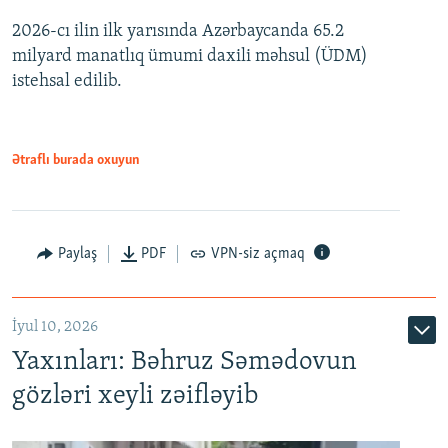
2026-cı ilin ilk yarısında Azərbaycanda 65.2
360p
milyard manatlıq ümumi daxili məhsul (ÜDM)
480p
Auto
240p
360p
480p
istehsal edilib.
720p
720p
1080p
1080p
Ətraflı burada oxuyun
Paylaş
PDF
VPN-siz açmaq
İyul 10, 2026
Yaxınları: Bəhruz Səmədovun
gözləri xeyli zəifləyib