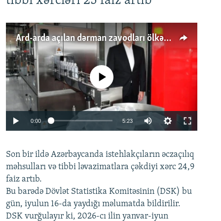
tibbi xərcləri 25 faiz artıb
Ard-arda açılan dərman zavodları ölkənin tələbatını ödəyirmi?
No media source currently available
Auto
0:00
5:23
240p
Son bir ildə Azərbaycanda istehlakçıların
360p
əczaçılıq
məhsulları və tibbi ləvazimatlara çəkdiyi xərc 24,9
480p
Auto
240p
360p
480p
faiz artıb.
720p
Bu barədə Dövlət Statistika Komitəsinin (DSK) bu
720p
1080p
gün, iyulun 16-da yaydığı məlumatda bildirilir.
1080p
DSK vurğulayır ki, 2026-cı ilin yanvar-iyun