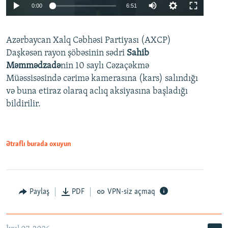
Auto
0:00
6:51
240p
Azərbaycan Xalq Cəbhəsi Partiyası (AXCP)
360p
Daşkəsən rayon şöbəsinin sədri
Sahib
480p
Auto
240p
360p
480p
Məmmədzadə
nin 10 saylı Cəzaçəkmə
720p
Müəssisəsində cərimə kamerasına (kars) salındığı
720p
1080p
və buna etiraz olaraq aclıq aksiyasına başladığı
1080p
bildirilir.
Ətraflı burada oxuyun
Paylaş
PDF
VPN-siz açmaq