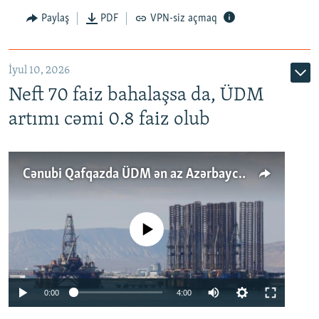
Paylaş
PDF
VPN-siz açmaq
İyul 10, 2026
Neft 70 faiz bahalaşsa da, ÜDM
artımı cəmi 0.8 faiz olub
Cənubi Qafqazda ÜDM ən az Azərbaycanda artır: Qonşuları niyə Bakını qabaqlaya bilir?
No media source currently available
Auto
0:00
4:00
240p