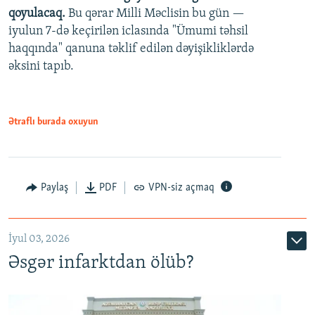
qoyulacaq.
Bu qərar Milli Məclisin bu gün —
480p
iyulun 7-də keçirilən iclasında "Ümumi təhsil
720p
haqqında" qanuna təklif edilən dəyişikliklərdə
əksini tapıb.
1080p
Ətraflı burada oxuyun
Auto
240p
360p
480p
Paylaş
PDF
VPN-siz açmaq
720p
1080p
İyul 03, 2026
Əsgər infarktdan ölüb?