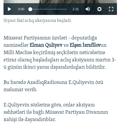
İNFOQRAFIKA
AZƏRBAYCAN ƏDƏBIYYATI KITABXANASI
MISSIYAMIZ
Auto
0:00
2:15
BIZI IZLƏ
KARIKATURA
İSLAM VƏ DEMOKRATIYA
PEŞƏ ETIKASI VƏ JURNALISTIKA STANDARTLARIMIZ
270p
Siyasi fəal aclıq aksiyasına başladı
İZ - MƏDƏNIYYƏT PROQRAMI
MATERIALLARIMIZDAN ISTIFADƏ
360p
AZADLIQRADIOSU MOBIL TELEFONUNUZDA
RFE/RL-in bütün saytları
Müsavat Partiyasının üzvləri - deputatlığa
404p
Auto
270p
360p
404p
namizədlər
Elman Quliyev
və
Elşən İsrafilov
un
BIZIMLƏ ƏLAQƏ
1080p
Milli Məclisə keçirilmiş seçkilərin nəticələrinə
1080p
XƏBƏR BÜLLETENLƏRIMIZ
etiraz olaraq başladıqları aclıq aksiyasını martın 3-
ü günün ikinci yarısı dayandırdıqları bildirilir.
Bu barədə AzadlıqRadiosuna E.Quliyevin özü
məlumat verib.
E.Quliyevin sözlərinə görə, onlar aksiyanı
səhhətləri ilə bağlı Müsavat Partiyası Divanının
xahişi ilə dayandırıblar.