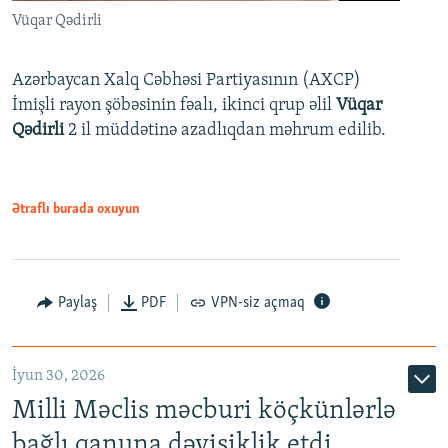
Vüqar Qədirli
Azərbaycan Xalq Cəbhəsi Partiyasının (AXCP)
İmişli rayon şöbəsinin fəalı, ikinci qrup əlil
Vüqar
Qədirli
2 il müddətinə azadlıqdan məhrum edilib.
Ətraflı burada oxuyun
Paylaş
PDF
VPN-siz açmaq
İyun 30, 2026
Milli Məclis məcburi köçkünlərlə
bağlı qanuna dəyişiklik etdi