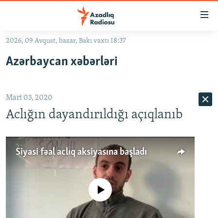
Keçid
linkləri
Əsas
2026, 09 Avqust, bazar, Bakı vaxtı 18:37
məzmuna
GÜNDƏM
Azərbaycan xəbərləri
qayıt
#İZAHLA
Əsas
KORRUPSIOMETR
naviqasiyaya
Mart 03, 2020
qayıt
#ƏSLINDƏ
Axtarışa
Aclığın dayandırıldığı açıqlanıb
FƏRQƏ BAX
keç
QANUNI DOĞRU
Siyasi fəal aclıq aksiyasına başladı
ARAŞDIRMA
MULTIMEDIA
No media source currently available
RADIO ARXIV
VIDEO
HAQQIMIZDA
FOTOQALEREYA
OXU ZALI