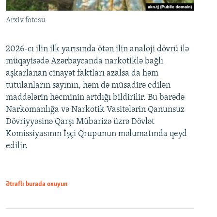
Arxiv fotosu
2026-cı ilin ilk yarısında ötən ilin analoji dövrü ilə
müqayisədə Azərbaycanda narkotiklə bağlı
aşkarlanan cinayət faktları azalsa da həm
tutulanların sayının, həm də müsadirə edilən
maddələrin həcminin artdığı bildirilir. Bu barədə
Narkomanlığa və Narkotik Vasitələrin Qanunsuz
Dövriyyəsinə Qarşı Mübarizə üzrə Dövlət
Komissiyasının İşçi Qrupunun məlumatında qeyd
edilir.
Ətraflı burada oxuyun