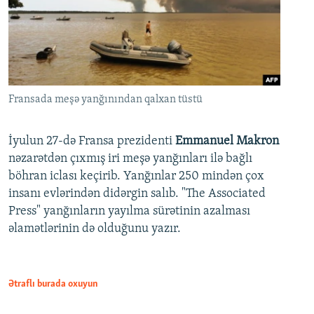
Fransada meşə yanğınından qalxan tüstü
İyulun 27-də Fransa prezidenti
Emmanuel Makron
nəzarətdən çıxmış iri meşə yanğınları ilə bağlı
böhran iclası keçirib. Yanğınlar 250 mindən çox
insanı evlərindən didərgin salıb. "The Associated
Press" yanğınların yayılma sürətinin azalması
əlamətlərinin də olduğunu yazır.
Ətraflı burada oxuyun