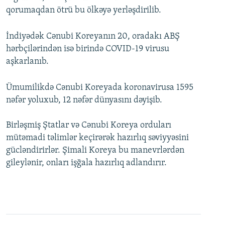
qorumaqdan ötrü bu ölkəyə yerləşdirilib.
İndiyədək Cənubi Koreyanın 20, oradakı ABŞ
hərbçilərindən isə birində COVID-19 virusu
aşkarlanıb.
Ümumilikdə Cənubi Koreyada koronavirusa 1595
nəfər yoluxub, 12 nəfər dünyasını dəyişib.
Birləşmiş Ştatlar və Cənubi Koreya orduları
mütəmadi təlimlər keçirərək hazırlıq səviyyəsini
gücləndirirlər. Şimali Koreya bu manevrlərdən
gileylənir, onları işğala hazırlıq adlandırır.