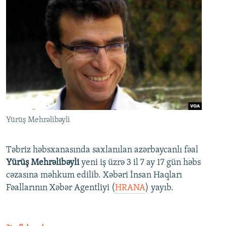
Yürüş Mehrəlibəyli
Təbriz həbsxanasında saxlanılan azərbaycanlı fəal
Yürüş Mehrəlibəyli
yeni iş üzrə 3 il 7 ay 17 gün həbs
cəzasına məhkum edilib. Xəbəri İnsan Haqları
Fəallarının Xəbər Agentliyi (
HRANA
) yayıb.