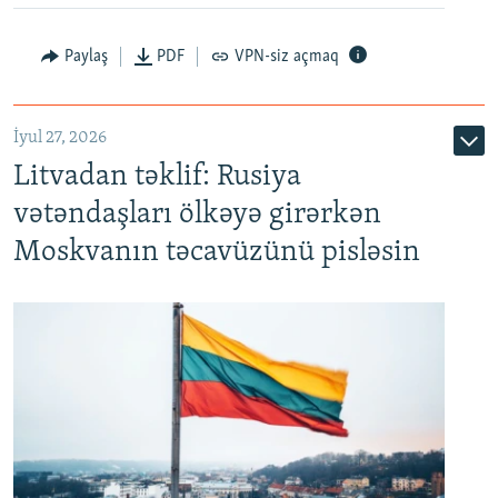
Paylaş
PDF
VPN-siz açmaq
İyul 27, 2026
Litvadan təklif: Rusiya
vətəndaşları ölkəyə girərkən
Moskvanın təcavüzünü pisləsin