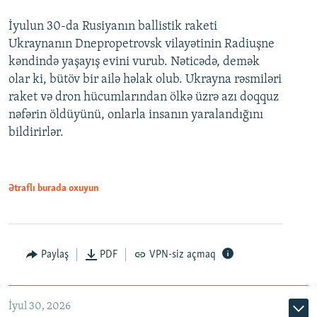
İyulun 30-da Rusiyanın ballistik raketi
Ukraynanın Dnepropetrovsk vilayətinin Radiuşne
kəndində yaşayış evini vurub. Nəticədə, demək
olar ki, bütöv bir ailə həlak olub. Ukrayna rəsmiləri
raket və dron hücumlarından ölkə üzrə azı doqquz
nəfərin öldüyünü, onlarla insanın yaralandığını
bildirirlər.
Ətraflı burada oxuyun
Paylaş
PDF
VPN-siz açmaq
İyul 30, 2026