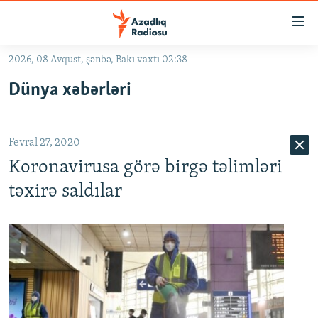
Keçid
linkləri
Əsas
2026, 08 Avqust, şənbə, Bakı vaxtı 02:38
məzmuna
GÜNDƏM
Dünya xəbərləri
qayıt
#İZAHLA
Əsas
KORRUPSIOMETR
naviqasiyaya
Fevral 27, 2020
qayıt
#ƏSLINDƏ
Axtarışa
Koronavirusa görə birgə təlimləri
FƏRQƏ BAX
keç
təxirə saldılar
QANUNI DOĞRU
ARAŞDIRMA
MULTIMEDIA
RADIO ARXIV
VIDEO
HAQQIMIZDA
FOTOQALEREYA
OXU ZALI