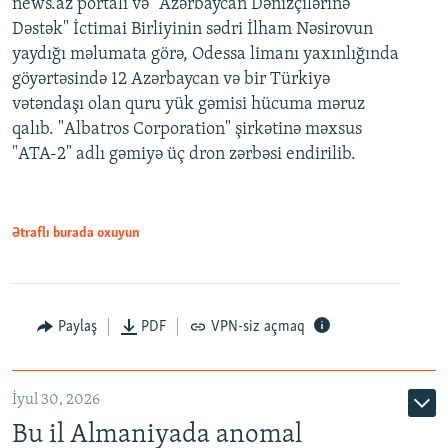
news.az portalı və "Azərbaycan Dənizçilərinə
Dəstək" İctimai Birliyinin sədri İlham Nəsirovun
yaydığı məlumata görə, Odessa limanı yaxınlığında
göyərtəsində 12 Azərbaycan və bir Türkiyə
vətəndaşı olan quru yük gəmisi hücuma məruz
qalıb. "Albatros Corporation" şirkətinə məxsus
"ATA-2" adlı gəmiyə üç dron zərbəsi endirilib.
Ətraflı burada oxuyun
Paylaş
PDF
VPN-siz açmaq
İyul 30, 2026
Bu il Almaniyada anomal