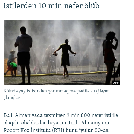
istilərdən 10 min nəfər ölüb
Kölndə yay istisindən qorunmaq məqsədilə su çiləyən
şlanqlar
Bu il Almaniyada təxminən 9 min 800 nəfər isti ilə
əlaqəli səbəblərdən həyatını itirib. Almaniyanın
Robert Kox İnstitutu (RKI) bunu iyulun 30-da