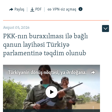
Paylaş
PDF
VPN-siz açmaq
Avqust 05, 2026
PKK-nın buraxılması ilə bağlı
qanun layihəsi Türkiyə
parlamentinə təqdim olunub
Türkiyənin dönüş nöqtəsi, ya Ərdoğana üçüncü şans: PKK ilə qəfil barışıq nə deməkdir?
No media source currently available