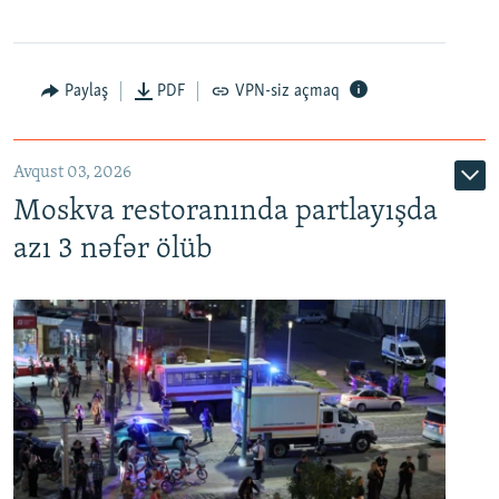
Paylaş
PDF
VPN-siz açmaq
Avqust 03, 2026
Moskva restoranında partlayışda
azı 3 nəfər ölüb