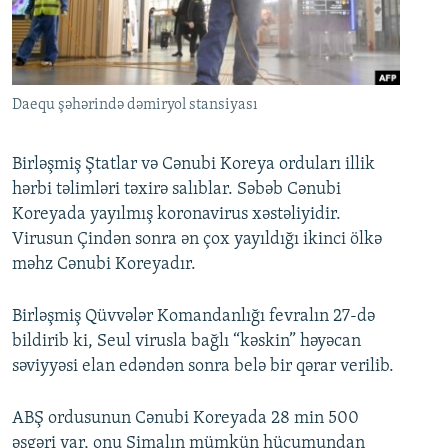
İNFOQRAFIKA
AZƏRBAYCAN ƏDƏBIYYATI KITABXANASI
MISSIYAMIZ
BIZI IZLƏ
KARIKATURA
İSLAM VƏ DEMOKRATIYA
PEŞƏ ETIKASI VƏ JURNALISTIKA STANDARTLARIMIZ
İZ - MƏDƏNIYYƏT PROQRAMI
MATERIALLARIMIZDAN ISTIFADƏ
Daequ şəhərində dəmiryol stansiyası
AZADLIQRADIOSU MOBIL TELEFONUNUZDA
RFE/RL-in bütün saytları
BIZIMLƏ ƏLAQƏ
Birləşmiş Ştatlar və Cənubi Koreya orduları illik
hərbi təlimləri təxirə salıblar. Səbəb Cənubi
XƏBƏR BÜLLETENLƏRIMIZ
Koreyada yayılmış koronavirus xəstəliyidir.
Virusun Çindən sonra ən çox yayıldığı ikinci ölkə
məhz Cənubi Koreyadır.
Birləşmiş Qüvvələr Komandanlığı fevralın 27-də
bildirib ki, Seul virusla bağlı “kəskin” həyəcan
səviyyəsi elan edəndən sonra belə bir qərar verilib.
ABŞ ordusunun Cənubi Koreyada 28 min 500
əsgəri var, onu Şimalın mümkün hücumundan