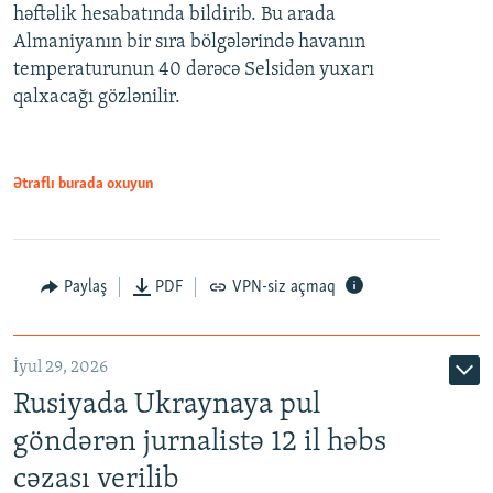
həftəlik hesabatında bildirib. Bu arada
Almaniyanın bir sıra bölgələrində havanın
temperaturunun 40 dərəcə Selsidən yuxarı
qalxacağı gözlənilir.
Ətraflı burada oxuyun
Paylaş
PDF
VPN-siz açmaq
İyul 29, 2026
Rusiyada Ukraynaya pul
göndərən jurnalistə 12 il həbs
cəzası verilib