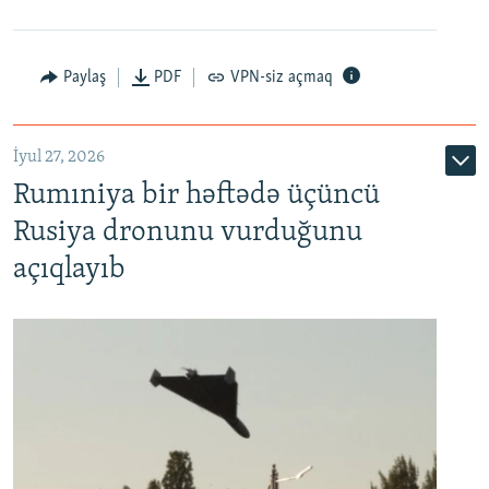
Paylaş
PDF
VPN-siz açmaq
İyul 27, 2026
Rumıniya bir həftədə üçüncü
Rusiya dronunu vurduğunu
açıqlayıb