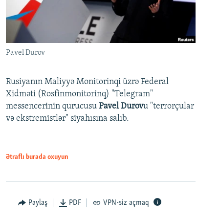
Pavel Durov
Rusiyanın Maliyyə Monitorinqi üzrə Federal
Xidməti (Rosfinmonitorinq) "Telegram"
messencerinin qurucusu
Pavel Durov
u "terrorçular
və ekstremistlər" siyahısına salıb.
Ətraflı burada oxuyun
Paylaş
PDF
VPN-siz açmaq