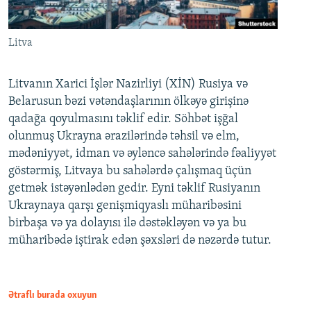
Litva
Litvanın Xarici İşlər Nazirliyi (XİN) Rusiya və
Belarusun bəzi vətəndaşlarının ölkəyə girişinə
qadağa qoyulmasını təklif edir. Söhbət işğal
olunmuş Ukrayna ərazilərində təhsil və elm,
mədəniyyət, idman və əyləncə sahələrində fəaliyyət
göstərmiş, Litvaya bu sahələrdə çalışmaq üçün
getmək istəyənlədən gedir. Eyni təklif Rusiyanın
Ukraynaya qarşı genişmiqyaslı müharibəsini
birbaşa və ya dolayısı ilə dəstəkləyən və ya bu
müharibədə iştirak edən şəxsləri də nəzərdə tutur.
Ətraflı burada oxuyun