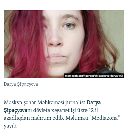
Darya Şipaçyova
Moskva şəhər Məhkəməsi jurnalist
Darya
Şipaçyova
nı dövlətə xəyanət işi üzrə 12 il
azadlıqdan məhrum edib. Məlumatı "Mediazona"
yayıb.