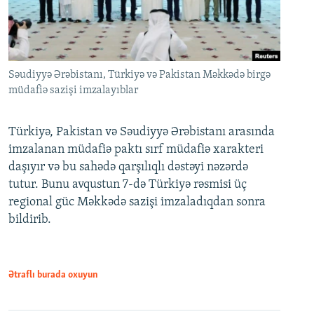
Səudiyyə Ərəbistanı, Türkiyə və Pakistan Məkkədə birgə
müdafiə sazişi imzalayıblar
Türkiyə, Pakistan və Səudiyyə Ərəbistanı arasında
imzalanan müdafiə paktı sırf müdafiə xarakteri
daşıyır və bu sahədə qarşılıqlı dəstəyi nəzərdə
tutur. Bunu avqustun 7-də Türkiyə rəsmisi üç
regional güc Məkkədə sazişi imzaladıqdan sonra
bildirib.
Ətraflı burada oxuyun