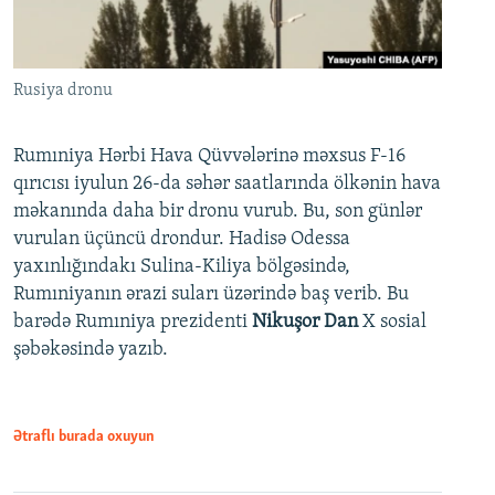
Rusiya dronu
Rumıniya Hərbi Hava Qüvvələrinə məxsus F-16
qırıcısı iyulun 26-da səhər saatlarında ölkənin hava
məkanında daha bir dronu vurub. Bu, son günlər
vurulan üçüncü drondur. Hadisə Odessa
yaxınlığındakı Sulina-Kiliya bölgəsində,
Rumıniyanın ərazi suları üzərində baş verib. Bu
barədə Rumıniya prezidenti
Nikuşor Dan
X sosial
şəbəkəsində yazıb.
Ətraflı burada oxuyun