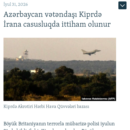
İyul 31, 2026
Azərbaycan vətəndaşı Kiprdə
İrana casusluqda ittiham olunur
Kiprdə Akrotiri Hərbi Hava Qüvvələri bazası
Böyük Britaniyanın terrorla mübarizə polisi iyulun