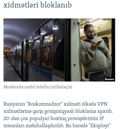
xidmətləri bloklanıb
Moskvada mobil telefon istifadəçisi
Rusiyanın "Roskomnadzor" xidməti ölkədə VPN
xidmətlərinə qarşı genişmiqyaslı bloklama aparıb.
20-dən çox populyar hostinq provayderinin IP
ünvanları məhdudlaşdırılıb. Bu barədə "Eksployt"