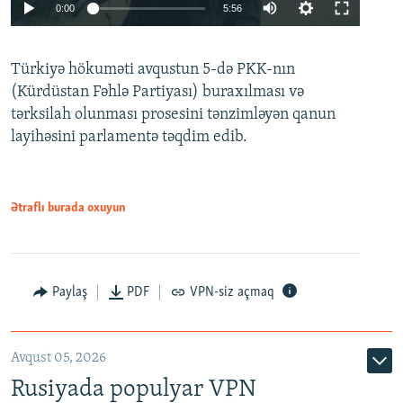
Auto
0:00
5:56
240p
Türkiyə hökuməti avqustun 5-də PKK-nın
360p
(Kürdüstan Fəhlə Partiyası) buraxılması və
480p
Auto
240p
360p
480p
tərksilah olunması prosesini tənzimləyən qanun
720p
layihəsini parlamentə təqdim edib.
720p
1080p
1080p
Ətraflı burada oxuyun
Paylaş
PDF
VPN-siz açmaq
Avqust 05, 2026
Rusiyada populyar VPN