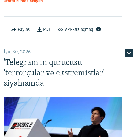
Ətraflı burada oxuyun
Paylaş
PDF
VPN-siz açmaq
İyul 30, 2026
'Telegram'ın qurucusu
'terrorçular və ekstremistlər'
siyahısında