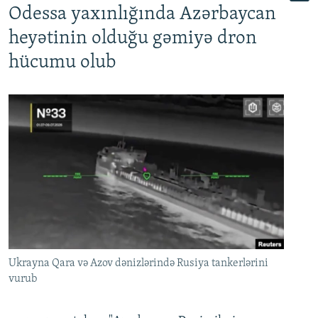
Odessa yaxınlığında Azərbaycan
heyətinin olduğu gəmiyə dron
hücumu olub
Ukrayna Qara və Azov dənizlərində Rusiya tankerlərini
vurub