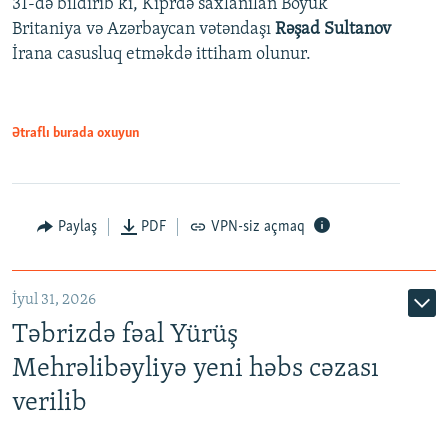
31-də bildirib ki, Kiprdə saxlanılan Böyük
Britaniya və Azərbaycan vətəndaşı
Rəşad Sultanov
İrana casusluq etməkdə ittiham olunur.
Ətraflı burada oxuyun
Paylaş
PDF
VPN-siz açmaq
İyul 31, 2026
Təbrizdə fəal Yürüş
Mehrəlibəyliyə yeni həbs cəzası
verilib