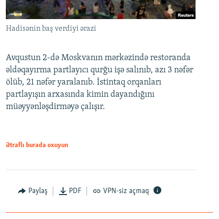
Hadisənin baş verdiyi ərazi
Avqustun 2-də Moskvanın mərkəzində restoranda
əldəqayırma partlayıcı qurğu işə salınıb, azı 3 nəfər
ölüb, 21 nəfər yaralanıb. İstintaq orqanları
partlayışın arxasında kimin dayandığını
müəyyənləşdirməyə çalışır.
Ətraflı burada oxuyun
Paylaş
PDF
VPN-siz açmaq