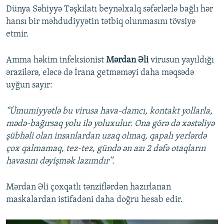
Dünya Səhiyyə Təşkilatı beynəlxalq səfərlərlə bağlı hər
360p
hansı bir məhdudiyyətin tətbiq olunmasını tövsiyə
Auto
270p
360p
404p
404p
etmir.
1080p
1080p
Amma həkim infeksionist
Mərdan Əli
virusun yayıldığı
ərazilərə, eləcə də İrana getməməyi daha məqsədə
uyğun sayır:
“Ümumiyyətlə bu virusa hava-damcı, kontakt yollarla,
mədə-bağırsaq yolu ilə yoluxulur. Ona görə də xəstəliyə
şübhəli olan insanlardan uzaq olmaq, qapalı yerlərdə
çox qalmamaq, tez-tez, gündə ən azı 2 dəfə otaqların
havasını dəyişmək lazımdır”.
Mərdan Əli çoxqatlı tənziflərdən hazırlanan
maskalardan istifadəni daha doğru hesab edir.