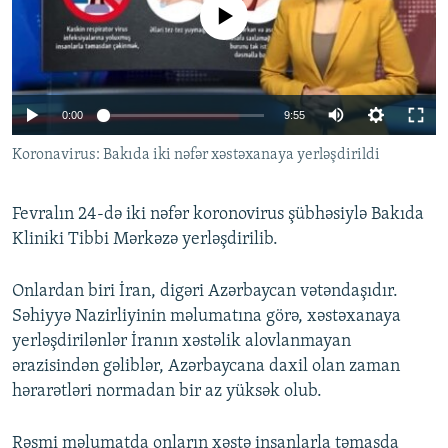
No media source currently available
İNFOQRAFIKA
AZƏRBAYCAN ƏDƏBIYYATI KITABXANASI
MISSIYAMIZ
BIZI IZLƏ
KARIKATURA
İSLAM VƏ DEMOKRATIYA
PEŞƏ ETIKASI VƏ JURNALISTIKA STANDARTLARIMIZ
İZ - MƏDƏNIYYƏT PROQRAMI
MATERIALLARIMIZDAN ISTIFADƏ
Auto
0:00
9:55
AZADLIQRADIOSU MOBIL TELEFONUNUZDA
RFE/RL-in bütün saytları
270p
Koronavirus: Bakıda iki nəfər xəstəxanaya yerləşdirildi
BIZIMLƏ ƏLAQƏ
360p
XƏBƏR BÜLLETENLƏRIMIZ
Fevralın 24-də iki nəfər koronovirus şübhəsiylə Bakıda
404p
Kliniki Tibbi Mərkəzə yerləşdirilib.
Auto
270p
360p
404p
Onlardan biri İran, digəri Azərbaycan vətəndaşıdır.
Səhiyyə Nazirliyinin məlumatına görə, xəstəxanaya
yerləşdirilənlər İranın xəstəlik alovlanmayan
ərazisindən gəliblər, Azərbaycana daxil olan zaman
hərarətləri normadan bir az yüksək olub.
Rəsmi məlumatda onların xəstə insanlarla təmasda