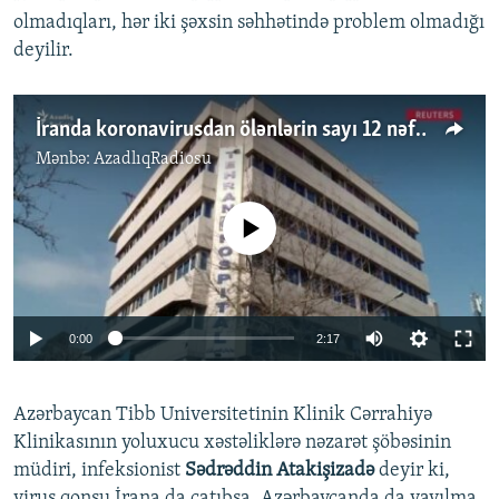
olmadıqları, hər iki şəxsin səhhətində problem olmadığı
deyilir.
İranda koronavirusdan ölənlərin sayı 12 nəfərə çatdı
Mənbə:
AzadlıqRadiosu
No media source currently available
Auto
0:00
2:17
270p
Azərbaycan Tibb Universitetinin Klinik Cərrahiyə
360p
Klinikasının yoluxucu xəstəliklərə nəzarət şöbəsinin
Auto
270p
360p
404p
404p
müdiri, infeksionist
Sədrəddin Atakişizadə
deyir ki,
810p
virus qonşu İrana da çatıbsa, Azərbaycanda da yayılma