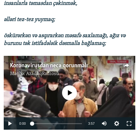
insanlarla təmasdan çəkinmək,
əlləri tez-tez yuymaq;
öskürərkən və asqırarkən məsafə saxlamağı, ağız və
burunu tək istifadələik dəsmalla bağlamaq;
Koronavirusdan necə qorunmalı
Mənbə:
AzadlıqRadiosu
No media source currently available
Auto
0:00
3:57
270p