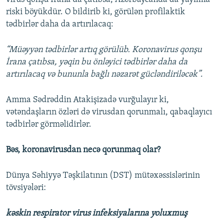
810p
riski böyükdür. O bildirib ki, görülən profilaktik
tədbirlər daha da artırılacaq:
“Müəyyən tədbirlər artıq görülüb. Koronavirus qonşu
İrana çatıbsa, yəqin bu önləyici tədbirlər daha da
artırılacaq və bununla bağlı nəzarət gücləndiriləcək”.
Amma Sədrəddin Atakişizadə vurğulayır ki,
vətəndaşların özləri də virusdan qorunmalı, qabaqlayıcı
tədbirlər görməlidirlər.
Bəs, koronavirusdan necə qorunmaq olar?
Dünya Səhiyyə Təşkilatının (DST) mütəxəssislərinin
tövsiyələri:
kəskin respirator virus infeksiyalarına yoluxmuş