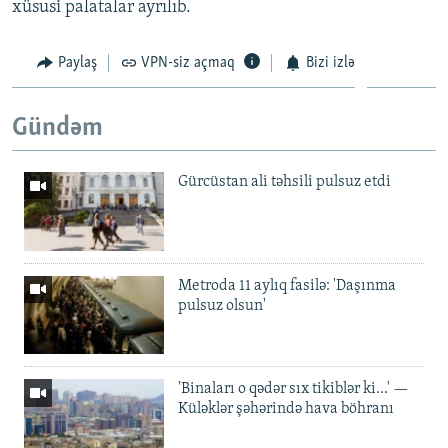
xüsusi palatalar ayrılıb.
Paylaş
VPN-siz açmaq
Bizi izlə
Gündəm
Gürcüstan ali təhsili pulsuz etdi
Metroda 11 aylıq fasilə: 'Daşınma
pulsuz olsun'
'Binaları o qədər sıx tikiblər ki...' —
Küləklər şəhərində hava böhranı