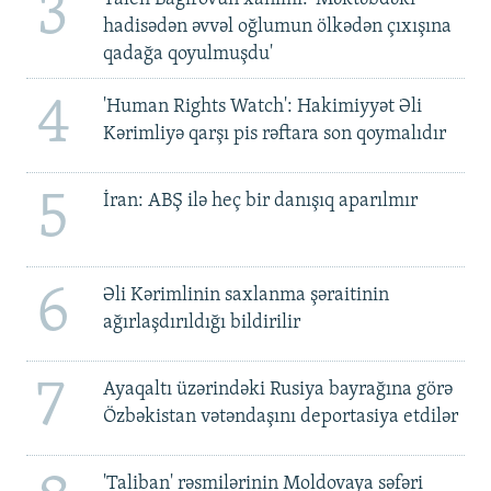
3
hadisədən əvvəl oğlumun ölkədən çıxışına
qadağa qoyulmuşdu'
4
'Human Rights Watch': Hakimiyyət Əli
Kərimliyə qarşı pis rəftara son qoymalıdır
5
İran: ABŞ ilə heç bir danışıq aparılmır
6
Əli Kərimlinin saxlanma şəraitinin
ağırlaşdırıldığı bildirilir
7
Ayaqaltı üzərindəki Rusiya bayrağına görə
Özbəkistan vətəndaşını deportasiya etdilər
'Taliban' rəsmilərinin Moldovaya səfəri