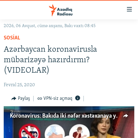
Keçid
linkləri
Əsas
2026, 06 Avqust, cümə axşamı, Bakı vaxtı 08:45
məzmuna
GÜNDƏM
SOSIAL
qayıt
#İZAHLA
Əsas
Azərbaycan koronavirusla
KORRUPSIOMETR
naviqasiyaya
mübarizəyə hazırdırmı?
qayıt
#ƏSLINDƏ
(VIDEOLAR)
Axtarışa
FƏRQƏ BAX
keç
Fevral 25, 2020
QANUNI DOĞRU
Paylaş
VPN-siz açmaq
ARAŞDIRMA
MULTIMEDIA
Koronavirus: Bakıda iki nəfər xəstəxanaya yerləşdirildi
RADIO ARXIV
VIDEO
HAQQIMIZDA
FOTOQALEREYA
OXU ZALI