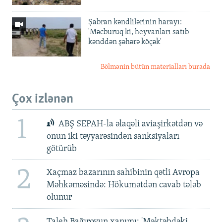
Şabran kəndlilərinin harayı:
'Məcburuq ki, heyvanları satıb
kənddən şəhərə köçək'
Bölmənin bütün materialları burada
Çox izlənən
1
ABŞ SEPAH-la əlaqəli aviaşirkətdən və
onun iki təyyarəsindən sanksiyaları
götürüb
2
Xaçmaz bazarının sahibinin qətli Avropa
Məhkəməsində: Hökumətdən cavab tələb
olunur
Taleh Bağırovun xanımı: 'Məktəbdəki