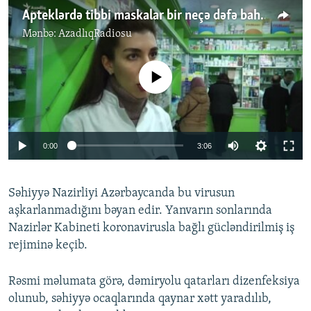
Apteklərdə tibbi maskalar bir neçə dəfə bahalaşıb
Mənbə:
AzadlıqRadiosu
No media source currently available
Auto
0:00
3:06
270p
Səhiyyə Nazirliyi Azərbaycanda bu virusun
360p
aşkarlanmadığını bəyan edir. Yanvarın sonlarında
Auto
270p
360p
404p
404p
Nazirlər Kabineti koronavirusla bağlı gücləndirilmiş iş
1080p
rejiminə keçib.
1080p
Rəsmi məlumata görə, dəmiryolu qatarları dizenfeksiya
olunub, səhiyyə ocaqlarında qaynar xətt yaradılıb,