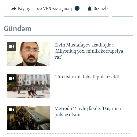
Paylaş
VPN-siz açmaq
Bizi izlə
Gündəm
Elvin Mustafayev azadlıqda:
'Milyonluq yox, minlik korrupsiya
var'
Gürcüstan ali təhsili pulsuz etdi
Metroda 11 aylıq fasilə: 'Daşınma
pulsuz olsun'