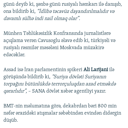
günü deyib ki, şənbə günü rusiyalı həmkarı ilə danışıb,
ona bildirib ki,
“İdlibə təcavüz dayandırılmalıdır və
davamlı sülhə indi nail olmaq olar”
.
Münhen Təhlükəsizlik Konfransında jurnalistlərə
açıqlama verən Cavusoglu əlavə edib ki, türkiyəli və
rusiyalı rəsmilər məsələni Moskvada müzakirə
edəcəklər.
Assad isə İran parlamentinin spikeri
Ali Larijani
ilə
görüşündə bildirib ki,
“Suriya dövləti Suriyanın
torpağını bütünlükdə terrorçuluqdan azad etməkdə
qərarlıdır”,
– SANA dövlət xəbər agentliyi yazır.
BMT-nin məlumatına görə, dekabrdan bəri 800 min
nəfər ərazidəki atışmalar səbəbindən evindən didərgin
düşüb.