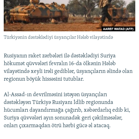
İNFOQRAFIKA
AZƏRBAYCAN ƏDƏBIYYATI KITABXANASI
MISSIYAMIZ
BIZI IZLƏ
KARIKATURA
İSLAM VƏ DEMOKRATIYA
PEŞƏ ETIKASI VƏ JURNALISTIKA STANDARTLARIMIZ
İZ - MƏDƏNIYYƏT PROQRAMI
MATERIALLARIMIZDAN ISTIFADƏ
Türkiyənin dəstəklədiyi üsyançılar Hələb vilayətində
AZADLIQRADIOSU MOBIL TELEFONUNUZDA
RFE/RL-in bütün saytları
BIZIMLƏ ƏLAQƏ
Rusiyanın raket zərbələri ilə dəstəklədiyi Suriya
XƏBƏR BÜLLETENLƏRIMIZ
hökumət qüvvələri fevralın 16-da ölkənin Hələb
vilayətində xeyli irəli gediblər, üsyançıların əlində olan
regionun böyük hissəsini tutublar.
Al-Assad-ın devrilməsini istəyən üsyançıları
dəstəkləyən Türkiyə Rusiyanı İdlib regionunda
hücumları dayandırmağa çağırıb, xəbərdarlıq edib ki,
Suriya qüvvələri ayın sonunadək geri çəkilməsələr,
onları çıxarmaqdan ötrü hərbi gücə əl atacaq.