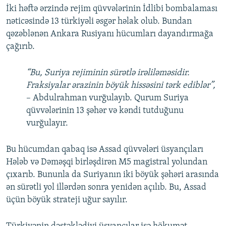
İki həftə ərzində rejim qüvvələrinin İdlibi bombalaması
nəticəsində 13 türkiyəli əsgər həlak olub. Bundan
qəzəblənən Ankara Rusiyanı hücumları dayandırmağa
çağırıb.
“Bu, Suriya rejiminin sürətlə irəliləməsidir.
Fraksiyalar ərazinin böyük hissəsini tərk ediblər”,
– Abdulrahman vurğulayıb. Qurum Suriya
qüvvələrinin 13 şəhər və kəndi tutduğunu
vurğulayır.
Bu hücumdan qabaq isə Assad qüvvələri üsyançıları
Hələb və Dəməşqi birləşdirən M5 magistral yolundan
çıxarıb. Bununla da Suriyanın iki böyük şəhəri arasında
ən sürətli yol illərdən sonra yenidən açılıb. Bu, Assad
üçün böyük strateji uğur sayılır.