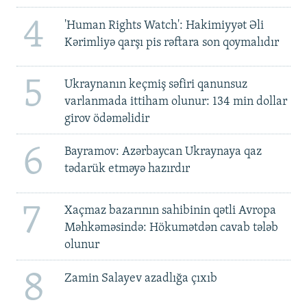
4
'Human Rights Watch': Hakimiyyət Əli
Kərimliyə qarşı pis rəftara son qoymalıdır
5
Ukraynanın keçmiş səfiri qanunsuz
varlanmada ittiham olunur: 134 min dollar
girov ödəməlidir
6
Bayramov: Azərbaycan Ukraynaya qaz
tədarük etməyə hazırdır
7
Xaçmaz bazarının sahibinin qətli Avropa
Məhkəməsində: Hökumətdən cavab tələb
olunur
8
Zamin Salayev azadlığa çıxıb