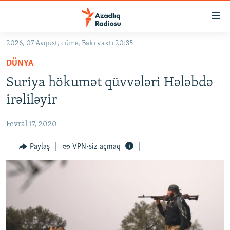
Keçid
linkləri
Əsas
2026, 07 Avqust, cümə, Bakı vaxtı 20:35
məzmuna
GÜNDƏM
DÜNYA
qayıt
#İZAHLA
Əsas
Suriya hökumət qüvvələri Hələbdə
KORRUPSIOMETR
naviqasiyaya
irəliləyir
qayıt
#ƏSLINDƏ
Axtarışa
Fevral 17, 2020
FƏRQƏ BAX
keç
QANUNI DOĞRU
Paylaş
VPN-siz açmaq
ARAŞDIRMA
MULTIMEDIA
RADIO ARXIV
VIDEO
HAQQIMIZDA
FOTOQALEREYA
OXU ZALI