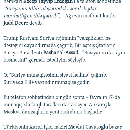
həmkarı
Recep Tayyip Erdogan
ilə telefon söhbətində
“Suriyanın İdlib vilayətindəki zorakılıqdan
narahatlığını dilə gətirib”,
– Ağ evin mətbuat katibi
Judd Deere
deyib.
Trump Rusiyanı Suriya rejiminin “vəhşilikləri”nə
dəstəyini dayandırmağa çağırıb, Birləşmiş Ştatların
Suriya Prezidenti
Bashar al-Assad
a “Rusiyanın dəstəyini
kəsməsini” görmək istədiyini söyləyib.
O, “Suriya münaqişəsinin siyasi həllinə” çağırıb.
Suriyada 9 ilə yaxındır münaqişə gedir.
Bu telefon söhbətindən bir gün sonra – fevralın 17-də
münaqişədə fərqli tərəfləri dəstəkləyən Ankarayla
Moskva danışıqların yeni raundunu başladır.
Türkiyənin Xarici işlər naziri
Mevlut Cavusoglu
bazar