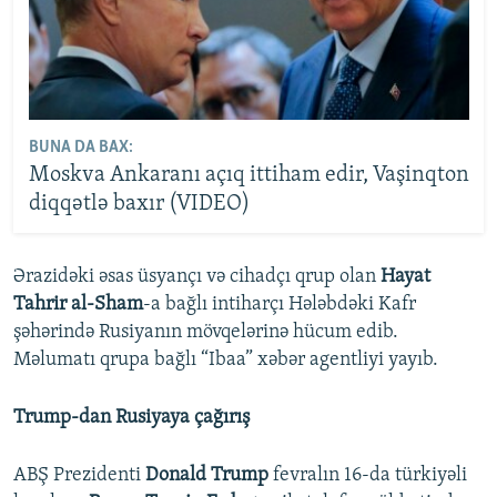
BUNA DA BAX:
Moskva Ankaranı açıq ittiham edir, Vaşinqton
diqqətlə baxır (VIDEO)
Ərazidəki əsas üsyançı və cihadçı qrup olan
Hayat
Tahrir al-Sham
-a bağlı intiharçı Hələbdəki Kafr
şəhərində Rusiyanın mövqelərinə hücum edib.
Məlumatı qrupa bağlı “Ibaa” xəbər agentliyi yayıb.
Trump-dan Rusiyaya çağırış
ABŞ Prezidenti
Donald Trump
fevralın 16-da türkiyəli