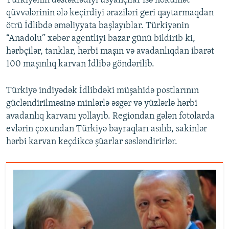
Türkiyənin dəstəklədiyi üsyançılar isə hökumət
qüvvələrinin ələ keçirdiyi əraziləri geri qaytarmaqdan
ötrü İdlibdə əməliyyata başlayıblar. Türkiyənin
“Anadolu” xəbər agentliyi bazar günü bildirib ki,
hərbçilər, tanklar, hərbi maşın və avadanlıqdan ibarət
100 maşınlıq karvan İdlibə göndərilib.
Türkiyə indiyədək İdlibdəki müşahidə postlarının
gücləndirilməsinə minlərlə əsgər və yüzlərlə hərbi
avadanlıq karvanı yollayıb. Regiondan gələn fotolarda
evlərin çoxundan Türkiyə bayraqları asılıb, sakinlər
hərbi karvan keçdikcə şüarlar səsləndirirlər.