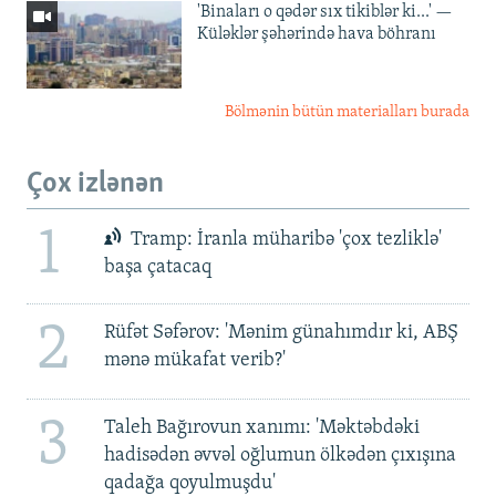
'Binaları o qədər sıx tikiblər ki...' —
Küləklər şəhərində hava böhranı
Bölmənin bütün materialları burada
Çox izlənən
1
Tramp: İranla müharibə 'çox tezliklə'
başa çatacaq
2
Rüfət Səfərov: 'Mənim günahımdır ki, ABŞ
mənə mükafat verib?'
3
Taleh Bağırovun xanımı: 'Məktəbdəki
hadisədən əvvəl oğlumun ölkədən çıxışına
qadağa qoyulmuşdu'