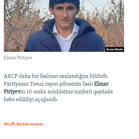
Elmar Piriyev
AXCP daha bir fəalının saxlandığını bildirib.
Partiyanın Tovuz rayon şöbəsinin fəalı
Elmar
Piriyev
in 10 sutka müddətinə inzibati qaydada
həbs edildiyi açıqlanıb.
Ətraflı burada oxuyun