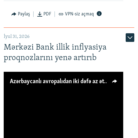
Paylaş
PDF
VPN-siz açmaq
İyul 31, 2026
Mərkəzi Bank illik inflyasiya
proqnozlarını yenə artırıb
Azərbaycanlı avropalıdan iki dəfə az ət yeyir, amma... 'Qiymət artımı qaçılmazdır'