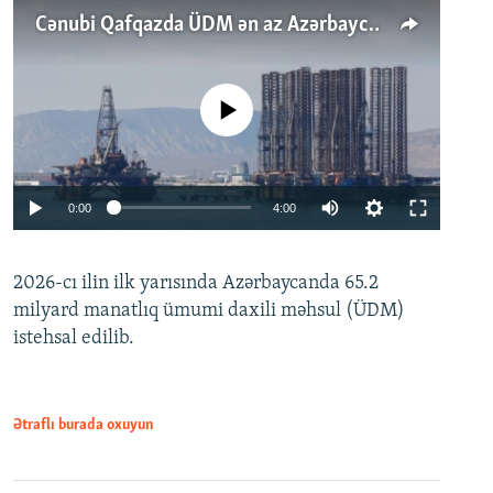
Cənubi Qafqazda ÜDM ən az Azərbaycanda artır: Qonşuları niyə Bakını qabaqlaya bilir?
No media source currently available
Auto
0:00
4:00
240p
2026-cı ilin ilk yarısında Azərbaycanda 65.2
360p
milyard manatlıq ümumi daxili məhsul (ÜDM)
480p
Auto
240p
360p
480p
istehsal edilib.
720p
720p
1080p
1080p
Ətraflı burada oxuyun