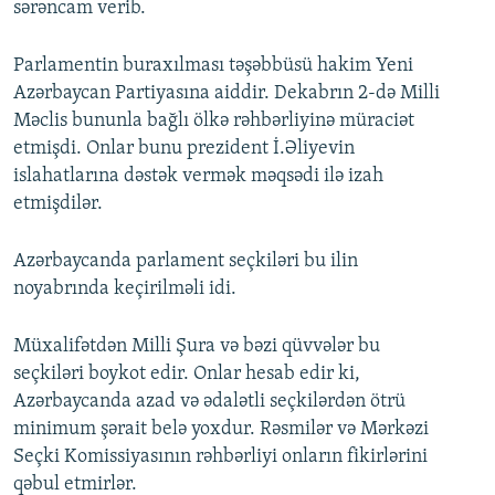
sərəncam verib.
Parlamentin buraxılması təşəbbüsü hakim Yeni
Azərbaycan Partiyasına aiddir. Dekabrın 2-də Milli
Məclis bununla bağlı ölkə rəhbərliyinə müraciət
etmişdi. Onlar bunu prezident İ.Əliyevin
islahatlarına dəstək vermək məqsədi ilə izah
etmişdilər.
Azərbaycanda parlament seçkiləri bu ilin
noyabrında keçirilməli idi.
Müxalifətdən Milli Şura və bəzi qüvvələr bu
seçkiləri boykot edir. Onlar hesab edir ki,
Azərbaycanda azad və ədalətli seçkilərdən ötrü
minimum şərait belə yoxdur. Rəsmilər və Mərkəzi
Seçki Komissiyasının rəhbərliyi onların fikirlərini
qəbul etmirlər.