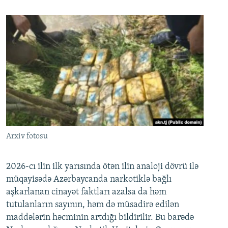
Arxiv fotosu
2026-cı ilin ilk yarısında ötən ilin analoji dövrü ilə
müqayisədə Azərbaycanda narkotiklə bağlı
aşkarlanan cinayət faktları azalsa da həm
tutulanların sayının, həm də müsadirə edilən
maddələrin həcminin artdığı bildirilir. Bu barədə