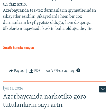
6,5 faiz artıb.
Azərbaycanda tez-tez dərmanların qiymətlərindən
şikayətlər eşidilir. Şikayətlərdə həm bir çox
dərmanların keyfiyyətsiz olduğu, həm də qonşu
ölkələrlə müqayisədə kəskin baha olduğu deyilir.
Ətraflı burada oxuyun
Paylaş
PDF
VPN-siz açmaq
İyul 13, 2026
Azərbaycanda narkotikə görə
tutulanların sayı artır