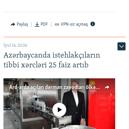
Paylaş
PDF
VPN-siz açmaq
İyul 16, 2026
Azərbaycanda istehlakçıların
tibbi xərcləri 25 faiz artıb
Ard-arda açılan dərman zavodları ölkənin tələbatını ödəyirmi?
No media source currently available