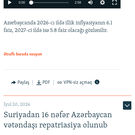
Auto
0:00
2:58
240p
Azərbaycanda 2026-cı ildə illik inflyasiyanın 6.1
360p
faiz, 2027-ci ildə isə 5.8 faiz olacağı gözlənilir.
480p
720p
1080p
Ətraflı burada oxuyun
Paylaş
PDF
VPN-siz açmaq
İyul 20, 2026
Auto
240p
360p
480p
Suriyadan 16 nəfər Azərbaycan
720p
1080p
vətəndaşı repatriasiya olunub