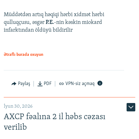
Müddətdən artıq həqiqi hərbi xidmət hərbi
qulluqçusu, əsgər
P.E.
-nin kəskin miokard
infarktından öldüyü bildirilir
Ətraflı burada oxuyun
Paylaş
PDF
VPN-siz açmaq
İyun 30, 2026
AXCP fəalına 2 il həbs cəzası
verilib