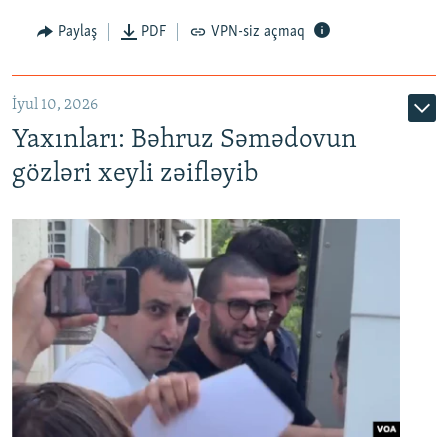
Paylaş
PDF
VPN-siz açmaq
İyul 10, 2026
Yaxınları: Bəhruz Səmədovun
gözləri xeyli zəifləyib