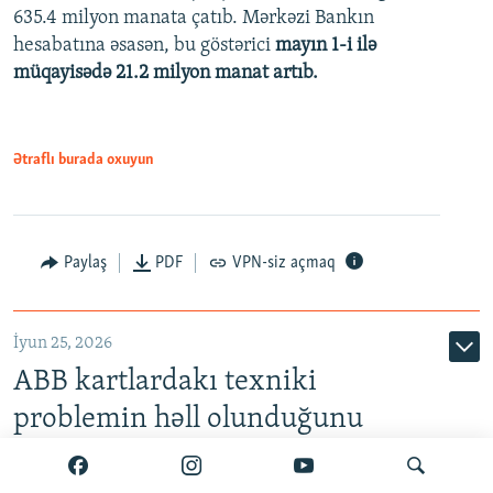
635.4 milyon manata çatıb. Mərkəzi Bankın
720p
hesabatına əsasən, bu göstərici
mayın 1-i ilə
müqayisədə 21.2 milyon manat artıb.
1080p
Ətraflı burada oxuyun
Auto
240p
360p
480p
Paylaş
PDF
VPN-siz açmaq
720p
1080p
İyun 25, 2026
ABB kartlardakı texniki
problemin həll olunduğunu
bildirir