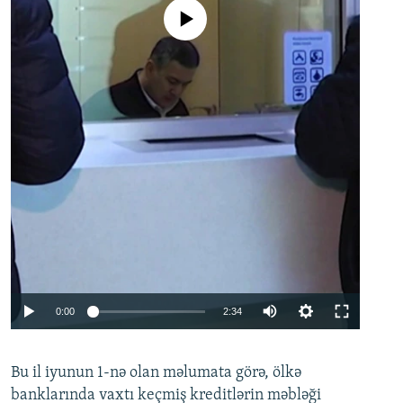
No media source currently available
Auto
0:00
2:34
240p
Bu il iyunun 1-nə olan məlumata görə, ölkə
360p
banklarında vaxtı keçmiş kreditlərin məbləği
480p