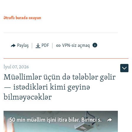
Ətraflı burada oxuyun
Paylaş
PDF
VPN-siz açmaq
İyul 07, 2026
Müəllimlər üçün də tələblər gəlir
— istədikləri kimi geyinə
bilməyəcəklər
50 min müəllim işini itirə bilər. Birinci sinfə gedənlər azalır