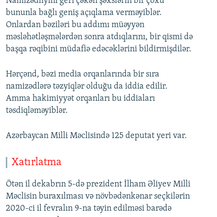
Namizədliyini geri çəkən şəxslərin bir çoxu
bununla bağlı geniş açıqlama verməyiblər.
Onlardan bəziləri bu addımı müəyyən
məsləhətləşmələrdən sonra atdıqlarını, bir qismi də
başqa rəqibini müdafiə edəcəklərini bildirmişdilər.
Hərçənd, bəzi media orqanlarında bir sıra
namizədlərə təzyiqlər olduğu da iddia edilir.
Amma hakimiyyət orqanları bu iddiaları
təsdiqləməyiblər.
Azərbaycan Milli Məclisində 125 deputat yeri var.
Xatırlatma
Ötən il dekabrın 5-də prezident İlham Əliyev Milli
Məclisin buraxılması və növbədənkənar seçkilərin
2020-ci il fevralın 9-na təyin edilməsi barədə