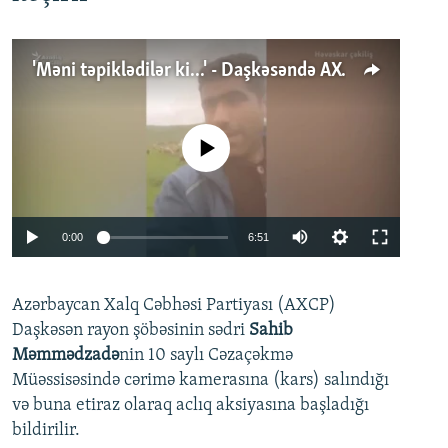
'Məni təpiklədilər ki...' - Daşkəsəndə AXCP fəalının yaxınları onun həbsinə etiraz edirlər
No media source currently available
Auto
0:00
6:51
240p
Azərbaycan Xalq Cəbhəsi Partiyası (AXCP)
360p
Daşkəsən rayon şöbəsinin sədri
Sahib
480p
Auto
240p
360p
480p
Məmmədzadə
nin 10 saylı Cəzaçəkmə
720p
Müəssisəsində cərimə kamerasına (kars) salındığı
720p
1080p
və buna etiraz olaraq aclıq aksiyasına başladığı
1080p
bildirilir.