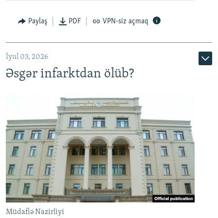
Auto
240p
360p
480p
Paylaş
PDF
VPN-siz açmaq
720p
1080p
İyul 03, 2026
Əsgər infarktdan ölüb?
Müdafiə Nazirliyi