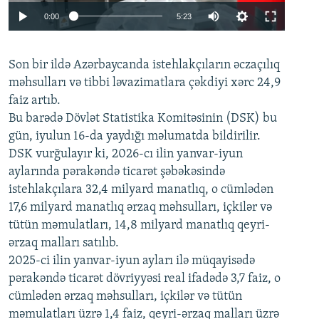
Auto
0:00
5:23
240p
Son bir ildə Azərbaycanda istehlakçıların
360p
əczaçılıq
məhsulları və tibbi ləvazimatlara çəkdiyi xərc 24,9
480p
Auto
240p
360p
480p
faiz artıb.
720p
Bu barədə Dövlət Statistika Komitəsinin (DSK) bu
720p
1080p
gün, iyulun 16-da yaydığı məlumatda bildirilir.
1080p
DSK vurğulayır ki, 2026-cı ilin yanvar-iyun
aylarında pərakəndə ticarət şəbəkəsində
istehlakçılara 32,4 milyard manatlıq, o cümlədən
17,6 milyard manatlıq ərzaq məhsulları, içkilər və
tütün məmulatları, 14,8 milyard manatlıq qeyri-
ərzaq malları satılıb.
2025-ci ilin yanvar-iyun ayları ilə müqayisədə
pərakəndə ticarət dövriyyəsi real ifadədə 3,7 faiz, o
cümlədən ərzaq məhsulları, içkilər və tütün
məmulatları üzrə 1,4 faiz, qeyri-ərzaq malları üzrə