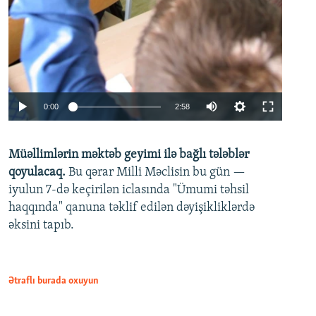
Auto
0:00
2:58
240p
Müəllimlərin məktəb geyimi ilə bağlı tələblər
360p
qoyulacaq.
Bu qərar Milli Məclisin bu gün —
480p
iyulun 7-də keçirilən iclasında "Ümumi təhsil
720p
haqqında" qanuna təklif edilən dəyişikliklərdə
əksini tapıb.
1080p
Ətraflı burada oxuyun