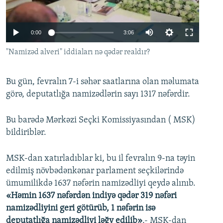
İNFOQRAFIKA
AZƏRBAYCAN ƏDƏBIYYATI KITABXANASI
MISSIYAMIZ
BIZI IZLƏ
KARIKATURA
İSLAM VƏ DEMOKRATIYA
PEŞƏ ETIKASI VƏ JURNALISTIKA STANDARTLARIMIZ
Auto
0:00
3:06
İZ - MƏDƏNIYYƏT PROQRAMI
MATERIALLARIMIZDAN ISTIFADƏ
270p
"Namizəd alveri" iddiaları nə qədər realdır?
AZADLIQRADIOSU MOBIL TELEFONUNUZDA
RFE/RL-in bütün saytları
360p
BIZIMLƏ ƏLAQƏ
Bu gün, fevralın 7-i səhər saatlarına olan məlumata
404p
Auto
270p
360p
404p
görə, deputatlığa namizədlərin sayı 1317 nəfərdir.
XƏBƏR BÜLLETENLƏRIMIZ
1080p
1080p
Bu barədə Mərkəzi Seçki Komissiyasından ( MSK)
bildiriblər.
MSK-dan xatırladıblar ki, bu il fevralın 9-na təyin
edilmiş növbədənkənar parlament seçkilərində
ümumilikdə 1637 nəfərin namizədliyi qeydə alınıb.
«Həmin 1637 nəfərdən indiyə qədər 319 nəfəri
namizədliyini geri götürüb, 1 nəfərin isə
deputatlığa namizədliyi ləğv edilib»
,- MSK-dan