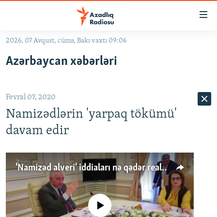
Keçid
linkləri
Əsas
2026, 07 Avqust, cümə, Bakı vaxtı 09:06
məzmuna
GÜNDƏM
Azərbaycan xəbərləri
qayıt
#İZAHLA
Əsas
KORRUPSIOMETR
naviqasiyaya
Fevral 07, 2020
qayıt
#ƏSLINDƏ
Axtarışa
Namizədlərin 'yarpaq tökümü'
FƏRQƏ BAX
keç
davam edir
QANUNI DOĞRU
ARAŞDIRMA
'Namizəd alveri' iddiaları nə qədər realdır?
MULTIMEDIA
RADIO ARXIV
VIDEO
No media source currently available
HAQQIMIZDA
FOTOQALEREYA
OXU ZALI