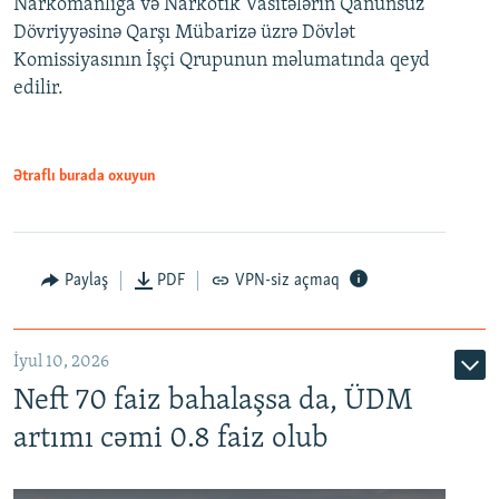
Narkomanlığa və Narkotik Vasitələrin Qanunsuz
Dövriyyəsinə Qarşı Mübarizə üzrə Dövlət
Komissiyasının İşçi Qrupunun məlumatında qeyd
edilir.
Ətraflı burada oxuyun
Paylaş
PDF
VPN-siz açmaq
İyul 10, 2026
Neft 70 faiz bahalaşsa da, ÜDM
artımı cəmi 0.8 faiz olub