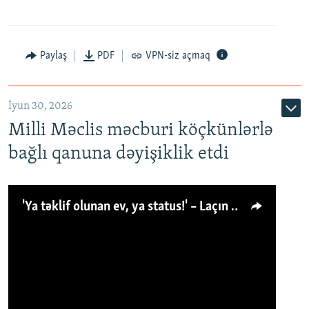
Paylaş
PDF
VPN-siz açmaq
İyun 30, 2026
Milli Məclis məcburi köçkünlərlə
bağlı qanuna dəyişiklik etdi
'Ya təklif olunan ev, ya status!' – Laçın köçkünü: 'Laçından başqa heç hara!'