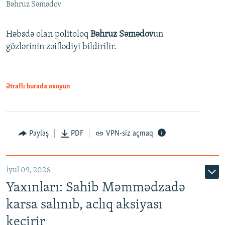
Bəhruz Səmədov
Həbsdə olan politoloq
Bəhruz Səmədov
un
gözlərinin zəiflədiyi bildirilir.
Ətraflı burada oxuyun
Paylaş
PDF
VPN-siz açmaq
İyul 09, 2026
Yaxınları: Sahib Məmmədzadə
karsa salınıb, aclıq aksiyası
keçirir