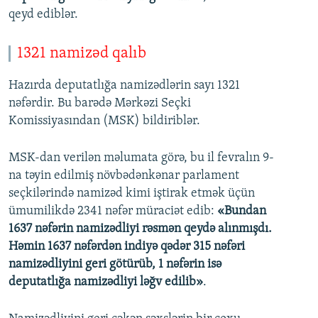
qeyd ediblər.
1321 namizəd qalıb
Hazırda deputatlığa namizədlərin sayı 1321
nəfərdir. Bu barədə Mərkəzi Seçki
Komissiyasından (MSK) bildiriblər.
MSK-dan verilən məlumata görə, bu il fevralın 9-
na təyin edilmiş növbədənkənar parlament
seçkilərində namizəd kimi iştirak etmək üçün
ümumilikdə 2341 nəfər müraciət edib:
«Bundan
1637 nəfərin namizədliyi rəsmən qeydə alınmışdı.
Həmin 1637 nəfərdən indiyə qədər 315 nəfəri
namizədliyini geri götürüb, 1 nəfərin isə
deputatlığa namizədliyi ləğv edilib»
.