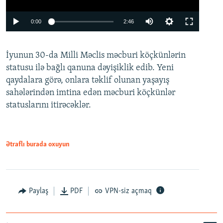
Auto
0:00
2:46
240p
İyunun 30-da Milli Məclis məcburi köçkünlərin
360p
statusu ilə bağlı qanuna dəyişiklik edib. Yeni
480p
qaydalara görə, onlara təklif olunan yaşayış
720p
sahələrindən imtina edən məcburi köçkünlər
statuslarını itirəcəklər.
1080p
Ətraflı burada oxuyun
Auto
240p
360p
480p
Paylaş
PDF
VPN-siz açmaq
720p
1080p