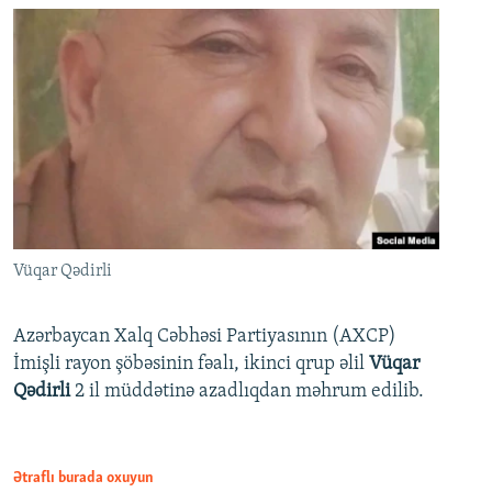
Vüqar Qədirli
Azərbaycan Xalq Cəbhəsi Partiyasının (AXCP)
İmişli rayon şöbəsinin fəalı, ikinci qrup əlil
Vüqar
Qədirli
2 il müddətinə azadlıqdan məhrum edilib.
Ətraflı burada oxuyun