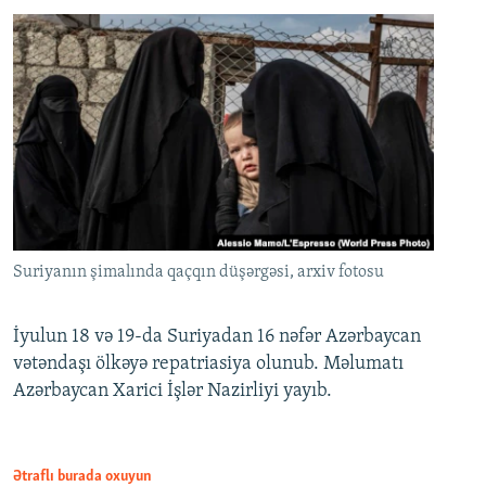
Suriyanın şimalında qaçqın düşərgəsi, arxiv fotosu
İyulun 18 və 19-da Suriyadan 16 nəfər Azərbaycan
vətəndaşı ölkəyə repatriasiya olunub. Məlumatı
Azərbaycan Xarici İşlər Nazirliyi yayıb.
Ətraflı burada oxuyun