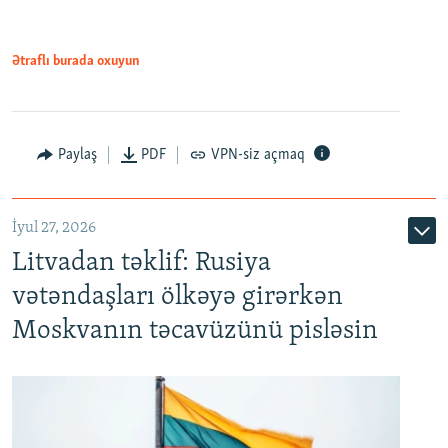
Ətraflı burada oxuyun
Paylaş
PDF
VPN-siz açmaq
İyul 27, 2026
Litvadan təklif: Rusiya
vətəndaşları ölkəyə girərkən
Moskvanın təcavüzünü pisləsin