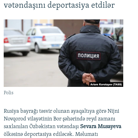
vətəndaşını deportasiya etdilər
Polis
Rusiya bayrağı təsvir olunan ayaqaltıya görə Nijni
Novqorod vilayətinin Bor şəhərində reyd zamanı
saxlanılan Özbəkistan vətəndaşı
Sevara Musayeva
ölkəsinə deportasiya ediləcək. Məlumatı