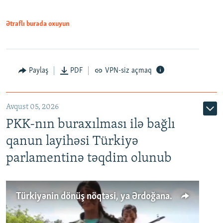
Ətraflı burada oxuyun
Paylaş
PDF
VPN-siz açmaq
Avqust 05, 2026
PKK-nın buraxılması ilə bağlı
qanun layihəsi Türkiyə
parlamentinə təqdim olunub
Türkiyənin dönüş nöqtəsi, ya Ərdoğana üçüncü şans: PKK ilə qəfil barışıq nə deməkdir?