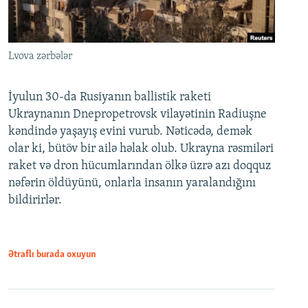
Lvova zərbələr
İyulun 30-da Rusiyanın ballistik raketi
Ukraynanın Dnepropetrovsk vilayətinin Radiuşne
kəndində yaşayış evini vurub. Nəticədə, demək
olar ki, bütöv bir ailə həlak olub. Ukrayna rəsmiləri
raket və dron hücumlarından ölkə üzrə azı doqquz
nəfərin öldüyünü, onlarla insanın yaralandığını
bildirirlər.
Ətraflı burada oxuyun