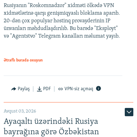
Rusiyanın "Roskomnadzor" xidməti ölkədə VPN
xidmətlərinə qarşı genişmiqyaslı bloklama aparıb.
20-dən çox populyar hostinq provayderinin IP
ünvanları məhdudlaşdırılıb. Bu barədə "Eksployt"
və "Agentstvo" Telegram kanalları məlumat yayıb.
Ətraflı burada oxuyun
Paylaş
PDF
VPN-siz açmaq
Avqust 03, 2026
Ayaqaltı üzərindəki Rusiya
bayrağına görə Özbəkistan