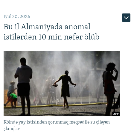
İyul 30, 2026
Bu il Almaniyada anomal
istilərdən 10 min nəfər ölüb
Kölndə yay istisindən qorunmaq məqsədilə su çiləyən
şlanqlar