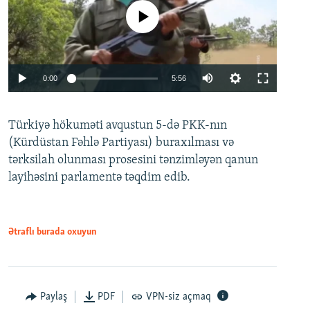
No media source currently available
Auto
0:00
5:56
240p
Türkiyə hökuməti avqustun 5-də PKK-nın
360p
(Kürdüstan Fəhlə Partiyası) buraxılması və
480p
Auto
240p
360p
480p
tərksilah olunması prosesini tənzimləyən qanun
720p
layihəsini parlamentə təqdim edib.
720p
1080p
1080p
Ətraflı burada oxuyun
Paylaş
PDF
VPN-siz açmaq