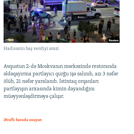
Hadisənin baş verdiyi ərazi
Avqustun 2-də Moskvanın mərkəzində restoranda
əldəqayırma partlayıcı qurğu işə salınıb, azı 3 nəfər
ölüb, 21 nəfər yaralanıb. İstintaq orqanları
partlayışın arxasında kimin dayandığını
müəyyənləşdirməyə çalışır.
Ətraflı burada oxuyun