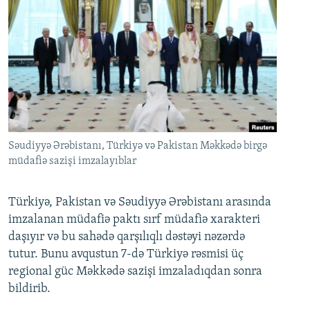
Səudiyyə Ərəbistanı, Türkiyə və Pakistan Məkkədə birgə
müdafiə sazişi imzalayıblar
Türkiyə, Pakistan və Səudiyyə Ərəbistanı arasında
imzalanan müdafiə paktı sırf müdafiə xarakteri
daşıyır və bu sahədə qarşılıqlı dəstəyi nəzərdə
tutur. Bunu avqustun 7-də Türkiyə rəsmisi üç
regional güc Məkkədə sazişi imzaladıqdan sonra
bildirib.