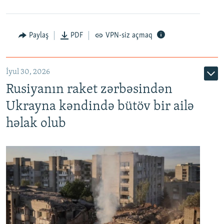
Paylaş
PDF
VPN-siz açmaq
İyul 30, 2026
Rusiyanın raket zərbəsindən
Ukrayna kəndində bütöv bir ailə
həlak olub