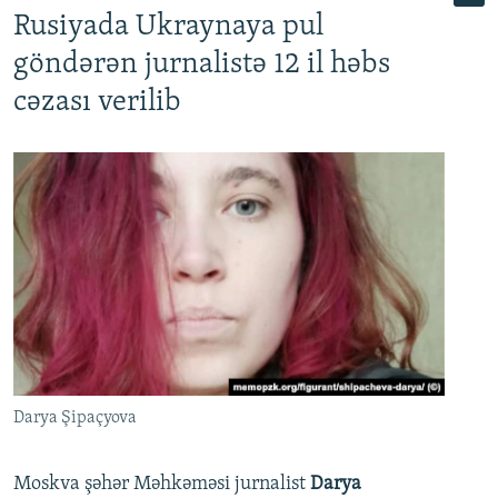
Rusiyada Ukraynaya pul
göndərən jurnalistə 12 il həbs
cəzası verilib
Darya Şipaçyova
Moskva şəhər Məhkəməsi jurnalist
Darya