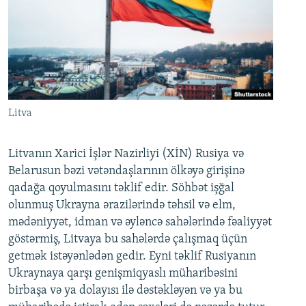
Litva
Litvanın Xarici İşlər Nazirliyi (XİN) Rusiya və
Belarusun bəzi vətəndaşlarının ölkəyə girişinə
qadağa qoyulmasını təklif edir. Söhbət işğal
olunmuş Ukrayna ərazilərində təhsil və elm,
mədəniyyət, idman və əyləncə sahələrində fəaliyyət
göstərmiş, Litvaya bu sahələrdə çalışmaq üçün
getmək istəyənlədən gedir. Eyni təklif Rusiyanın
Ukraynaya qarşı genişmiqyaslı müharibəsini
birbaşa və ya dolayısı ilə dəstəkləyən və ya bu