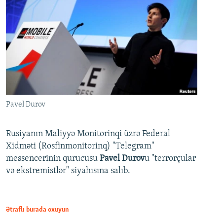
Pavel Durov
Rusiyanın Maliyyə Monitorinqi üzrə Federal
Xidməti (Rosfinmonitorinq) "Telegram"
messencerinin qurucusu
Pavel Durov
u "terrorçular
və ekstremistlər" siyahısına salıb.
Ətraflı burada oxuyun