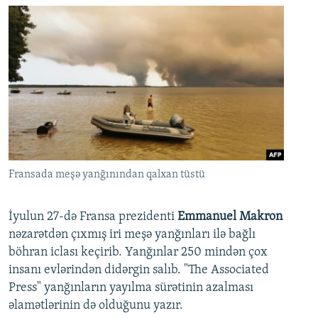
Fransada meşə yanğınından qalxan tüstü
İyulun 27-də Fransa prezidenti
Emmanuel Makron
nəzarətdən çıxmış iri meşə yanğınları ilə bağlı
böhran iclası keçirib. Yanğınlar 250 mindən çox
insanı evlərindən didərgin salıb. "The Associated
Press" yanğınların yayılma sürətinin azalması
əlamətlərinin də olduğunu yazır.