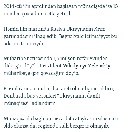
2014-cü ilin aprelindən başlayan münaqişədə isə 13
mindən çox adam qətlə yetirilib.
Həmin ilin martında Rusiya Ukraynanın Krım
yarımadasını ilhaq edib. Beynəlxalq ictimaiyyət bu
addımı tanımayıb.
Müharibə nəticəsində 1,5 milyon nəfər evindən
didərgin düşüb. Prezident
Volodymyr Zelenskiy
müharibəyə qon qoyacağını deyib.
Kreml rəsmən müharibə tərəfi olmadığını bildirir,
Donbasda baş verənləri “Ukraynanın daxili
münaqişəsi” adlandırır.
Münaqişə ilə bağlı bir neçə dəfə atəşkəs razılaşması
əldə olunsa da, regionda sülh bərqərar olmayıb.