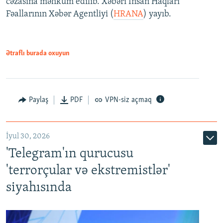
cəzasına məhkum edilib. Xəbəri İnsan Haqları
Fəallarının Xəbər Agentliyi (
HRANA
) yayıb.
Ətraflı burada oxuyun
Paylaş
PDF
VPN-siz açmaq
İyul 30, 2026
'Telegram'ın qurucusu
'terrorçular və ekstremistlər'
siyahısında