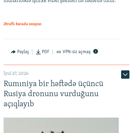
müharibədə iştirak edən şəxsləri də nəzərdə tutur.
Ətraflı burada oxuyun
Paylaş
PDF
VPN-siz açmaq
İyul 27, 2026
Rumıniya bir həftədə üçüncü
Rusiya dronunu vurduğunu
açıqlayıb