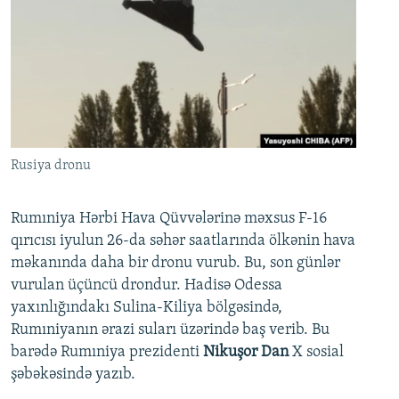
Rusiya dronu
Rumıniya Hərbi Hava Qüvvələrinə məxsus F-16
qırıcısı iyulun 26-da səhər saatlarında ölkənin hava
məkanında daha bir dronu vurub. Bu, son günlər
vurulan üçüncü drondur. Hadisə Odessa
yaxınlığındakı Sulina-Kiliya bölgəsində,
Rumıniyanın ərazi suları üzərində baş verib. Bu
barədə Rumıniya prezidenti
Nikuşor Dan
X sosial
şəbəkəsində yazıb.