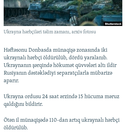
İNFOQRAFIKA
AZƏRBAYCAN ƏDƏBIYYATI KITABXANASI
MISSIYAMIZ
BIZI IZLƏ
KARIKATURA
İSLAM VƏ DEMOKRATIYA
PEŞƏ ETIKASI VƏ JURNALISTIKA STANDARTLARIMIZ
İZ - MƏDƏNIYYƏT PROQRAMI
MATERIALLARIMIZDAN ISTIFADƏ
Ukrayna hərbçiləri təlim zamanı, arxiv fotosu
AZADLIQRADIOSU MOBIL TELEFONUNUZDA
RFE/RL-in bütün saytları
BIZIMLƏ ƏLAQƏ
Həftəsonu Donbasda münaqişə zonasında iki
ukraynalı hərbçi öldürülüb, dördü yaralanıb.
XƏBƏR BÜLLETENLƏRIMIZ
Ukraynanın şərqində hökumət qüvvələri altı ildir
Rusiyanın dəstəklədiyi separatçılarla mübarizə
aparır.
Ukrayna ordusu 24 saat ərzində 15 hücuma məruz
qaldığını bildirir.
Ötən il münaqişədə 110-dan artıq ukraynalı hərbçi
öldürülüb.