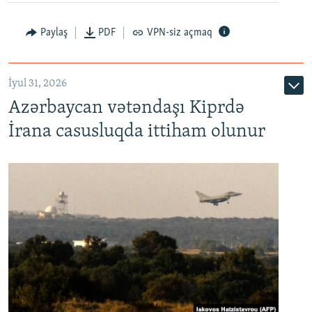
Paylaş
PDF
VPN-siz açmaq
İyul 31, 2026
Azərbaycan vətəndaşı Kiprdə
İrana casusluqda ittiham olunur