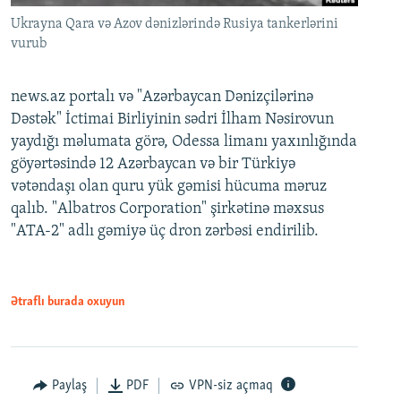
Ukrayna Qara və Azov dənizlərində Rusiya tankerlərini
vurub
news.az portalı və "Azərbaycan Dənizçilərinə
Dəstək" İctimai Birliyinin sədri İlham Nəsirovun
yaydığı məlumata görə, Odessa limanı yaxınlığında
göyərtəsində 12 Azərbaycan və bir Türkiyə
vətəndaşı olan quru yük gəmisi hücuma məruz
qalıb. "Albatros Corporation" şirkətinə məxsus
"ATA-2" adlı gəmiyə üç dron zərbəsi endirilib.
Ətraflı burada oxuyun
Paylaş
PDF
VPN-siz açmaq