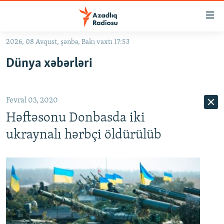
Keçid
linkləri
Əsas
2026, 08 Avqust, şənbə, Bakı vaxtı 17:53
məzmuna
GÜNDƏM
Dünya xəbərləri
qayıt
#İZAHLA
Əsas
KORRUPSIOMETR
naviqasiyaya
Fevral 03, 2020
qayıt
#ƏSLINDƏ
Axtarışa
Həftəsonu Donbasda iki
FƏRQƏ BAX
keç
ukraynalı hərbçi öldürülüb
QANUNI DOĞRU
ARAŞDIRMA
MULTIMEDIA
RADIO ARXIV
VIDEO
HAQQIMIZDA
FOTOQALEREYA
OXU ZALI