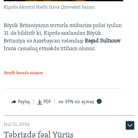
Kiprdə Akrotiri Hərbi Hava Qüvvələri bazası
Böyük Britaniyanın terrorla mübarizə polisi iyulun
31-də bildirib ki, Kiprdə saxlanılan Böyük
Britaniya və Azərbaycan vətəndaşı
Rəşad Sultanov
İrana casusluq etməkdə ittiham olunur.
Ətraflı burada oxuyun
Paylaş
PDF
VPN-siz açmaq
İyul 31, 2026
Təbrizdə fəal Yürüş