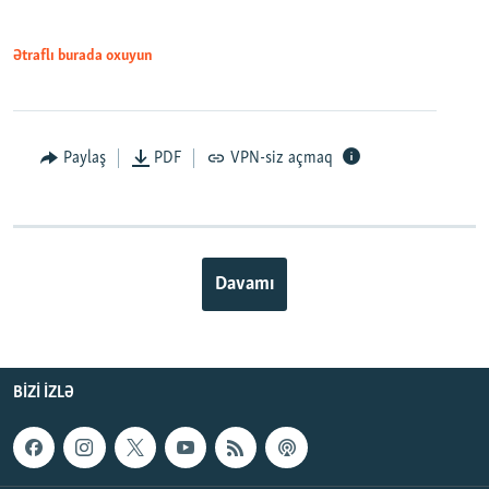
Ətraflı burada oxuyun
Paylaş
PDF
VPN-siz açmaq
Davamı
BIZI IZLƏ