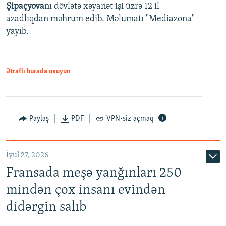
Şipaçyova
nı dövlətə xəyanət işi üzrə 12 il
azadlıqdan məhrum edib. Məlumatı "Mediazona"
yayıb.
Ətraflı burada oxuyun
Paylaş
PDF
VPN-siz açmaq
İyul 27, 2026
Fransada meşə yanğınları 250
mindən çox insanı evindən
didərgin salıb