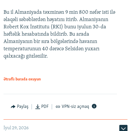
Bu il Almaniyada təxminən 9 min 800 nəfər isti ilə
əlaqəli səbəblərdən həyatını itirib. Almaniyanın
Robert Kox İnstitutu (RKI) bunu iyulun 30-da
həftəlik hesabatında bildirib. Bu arada
Almaniyanın bir sıra bölgələrində havanın
temperaturunun 40 dərəcə Selsidən yuxarı
qalxacağı gözlənilir.
Ətraflı burada oxuyun
Paylaş
PDF
VPN-siz açmaq
İyul 29, 2026