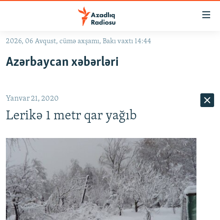
Keçid
linkləri
Əsas
2026, 06 Avqust, cümə axşamı, Bakı vaxtı 14:44
məzmuna
GÜNDƏM
Azərbaycan xəbərləri
qayıt
#İZAHLA
Əsas
KORRUPSIOMETR
naviqasiyaya
Yanvar 21, 2020
qayıt
#ƏSLINDƏ
Axtarışa
Lerikə 1 metr qar yağıb
FƏRQƏ BAX
keç
QANUNI DOĞRU
ARAŞDIRMA
MULTIMEDIA
RADIO ARXIV
VIDEO
HAQQIMIZDA
FOTOQALEREYA
OXU ZALI