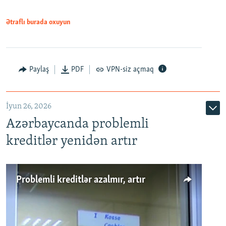
Ətraflı burada oxuyun
Auto
240p
360p
480p
Paylaş
PDF
VPN-siz açmaq
720p
1080p
İyun 26, 2026
Azərbaycanda problemli
kreditlər yenidən artır
Problemli kreditlər azalmır, artır