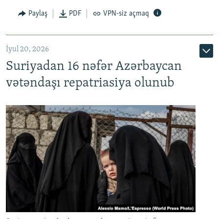
Paylaş
PDF
VPN-siz açmaq
İyul 20, 2026
Auto
240p
360p
480p
Suriyadan 16 nəfər Azərbaycan
720p
1080p
vətəndaşı repatriasiya olunub