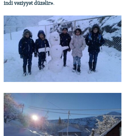
indi vəziyyət düzəlir»
.