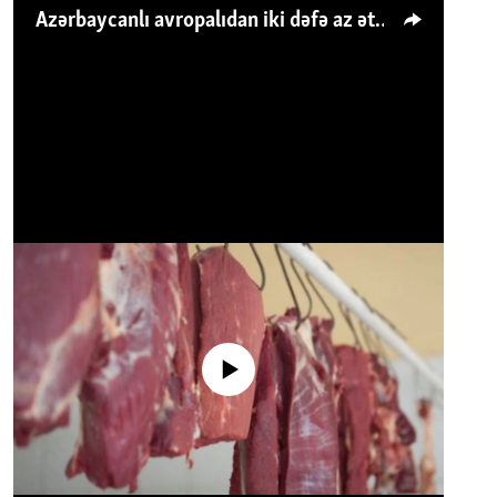
Azərbaycanlı avropalıdan iki dəfə az ət yeyir, amma... 'Qiymət artımı qaçılmazdır'
No media source currently available