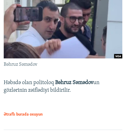
Bəhruz Səmədov
Həbsdə olan politoloq
Bəhruz Səmədov
un
gözlərinin zəiflədiyi bildirilir.
Ətraflı burada oxuyun