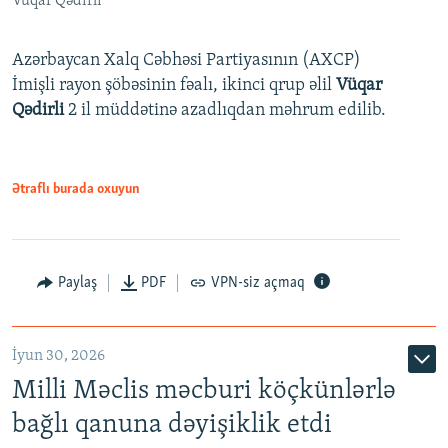
Vüqar Qədirli
Azərbaycan Xalq Cəbhəsi Partiyasının (AXCP)
İmişli rayon şöbəsinin fəalı, ikinci qrup əlil
Vüqar
Qədirli
2 il müddətinə azadlıqdan məhrum edilib.
Ətraflı burada oxuyun
Paylaş
PDF
VPN-siz açmaq
İyun 30, 2026
Milli Məclis məcburi köçkünlərlə
bağlı qanuna dəyişiklik etdi