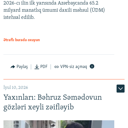
2026-cı ilin ilk yarısında Azərbaycanda 65.2
360p
milyard manatlıq ümumi daxili məhsul (ÜDM)
480p
Auto
240p
360p
480p
istehsal edilib.
720p
720p
1080p
1080p
Ətraflı burada oxuyun
Paylaş
PDF
VPN-siz açmaq
İyul 10, 2026
Yaxınları: Bəhruz Səmədovun
gözləri xeyli zəifləyib