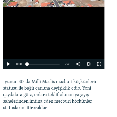
Auto
0:00
2:46
240p
İyunun 30-da Milli Məclis məcburi köçkünlərin
360p
statusu ilə bağlı qanuna dəyişiklik edib. Yeni
480p
qaydalara görə, onlara təklif olunan yaşayış
720p
sahələrindən imtina edən məcburi köçkünlər
statuslarını itirəcəklər.
1080p