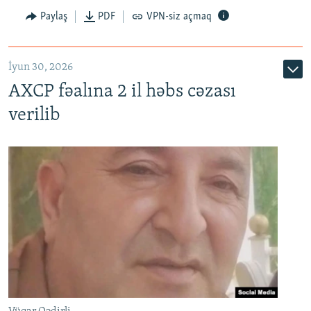
Paylaş
PDF
VPN-siz açmaq
İyun 30, 2026
AXCP fəalına 2 il həbs cəzası
verilib