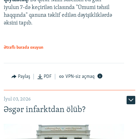
480p
iyulun 7-də keçirilən iclasında "Ümumi təhsil
720p
haqqında" qanuna təklif edilən dəyişikliklərdə
əksini tapıb.
1080p
Ətraflı burada oxuyun
Auto
240p
360p
480p
Paylaş
PDF
VPN-siz açmaq
720p
1080p
İyul 03, 2026
Əsgər infarktdan ölüb?