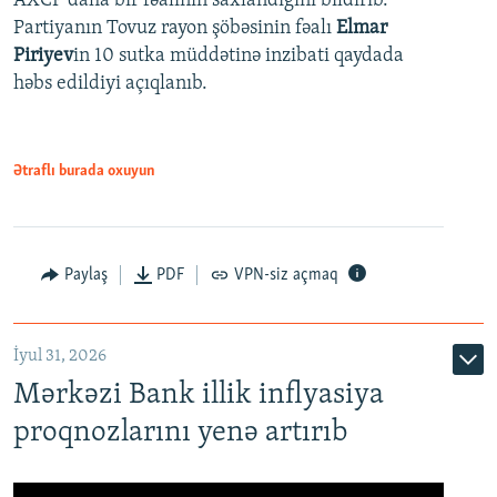
AXCP daha bir fəalının saxlandığını bildirib.
Partiyanın Tovuz rayon şöbəsinin fəalı
Elmar
Piriyev
in 10 sutka müddətinə inzibati qaydada
həbs edildiyi açıqlanıb.
Ətraflı burada oxuyun
Paylaş
PDF
VPN-siz açmaq
İyul 31, 2026
Mərkəzi Bank illik inflyasiya
proqnozlarını yenə artırıb