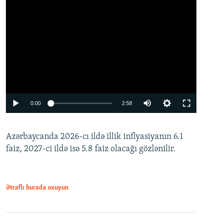
Auto
0:00
2:58
240p
Azərbaycanda 2026-cı ildə illik inflyasiyanın 6.1
360p
faiz, 2027-ci ildə isə 5.8 faiz olacağı gözlənilir.
480p
720p
1080p
Ətraflı burada oxuyun