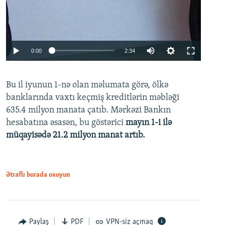
Auto
0:00
2:34
240p
Bu il iyunun 1-nə olan məlumata görə, ölkə
360p
banklarında vaxtı keçmiş kreditlərin məbləği
480p
635.4 milyon manata çatıb. Mərkəzi Bankın
720p
hesabatına əsasən, bu göstərici
mayın 1-i ilə
müqayisədə 21.2 milyon manat artıb.
1080p
Ətraflı burada oxuyun
Auto
240p
360p
480p
Paylaş
PDF
VPN-siz açmaq