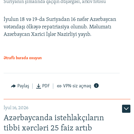
Suriyanın şimalında qaçqın düşərgəsi, arxiv fotosu
İyulun 18 və 19-da Suriyadan 16 nəfər Azərbaycan
vətəndaşı ölkəyə repatriasiya olunub. Məlumatı
Azərbaycan Xarici İşlər Nazirliyi yayıb.
Ətraflı burada oxuyun
Paylaş
PDF
VPN-siz açmaq
İyul 16, 2026
Azərbaycanda istehlakçıların
tibbi xərcləri 25 faiz artıb