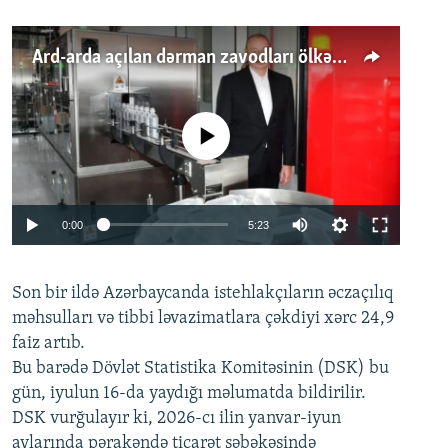
Ard-arda açılan dərman zavodları ölkənin tələbatını ödəyirmi?
No media source currently available
Auto
0:00
5:23
240p
Son bir ildə Azərbaycanda istehlakçıların
360p
əczaçılıq
məhsulları və tibbi ləvazimatlara çəkdiyi xərc 24,9
480p
Auto
240p
360p
480p
faiz artıb.
720p
Bu barədə Dövlət Statistika Komitəsinin (DSK) bu
720p
1080p
gün, iyulun 16-da yaydığı məlumatda bildirilir.
1080p
DSK vurğulayır ki, 2026-cı ilin yanvar-iyun
aylarında pərakəndə ticarət şəbəkəsində