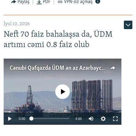
Paylaş
PDF
VPN-siz açmaq
İyul 10, 2026
Neft 70 faiz bahalaşsa da, ÜDM
artımı cəmi 0.8 faiz olub
Cənubi Qafqazda ÜDM ən az Azərbaycanda artır: Qonşuları niyə Bakını qabaqlaya bilir?
No media source currently available
Auto
0:00
4:00
240p