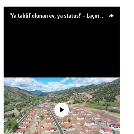
'Ya təklif olunan ev, ya status!' – Laçın köçkünü: 'Laçından başqa heç hara!'
No media source currently available