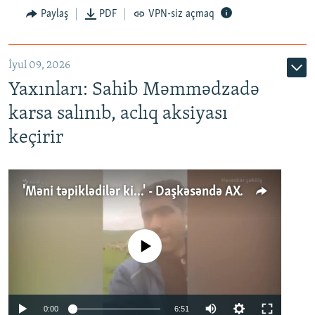
Paylaş
PDF
VPN-siz açmaq
İyul 09, 2026
Yaxınları: Sahib Məmmədzadə
karsa salınıb, aclıq aksiyası
keçirir
'Məni təpiklədilər ki...' - Daşkəsəndə AXCP fəalının yaxınları onun həbsinə etiraz edirlər
No media source currently available
Auto
0:00
6:51