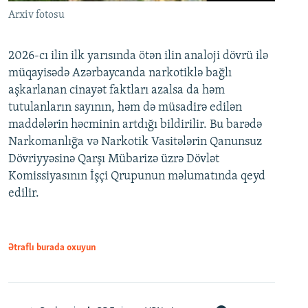
Arxiv fotosu
2026-cı ilin ilk yarısında ötən ilin analoji dövrü ilə
müqayisədə Azərbaycanda narkotiklə bağlı
aşkarlanan cinayət faktları azalsa da həm
tutulanların sayının, həm də müsadirə edilən
maddələrin həcminin artdığı bildirilir. Bu barədə
Narkomanlığa və Narkotik Vasitələrin Qanunsuz
Dövriyyəsinə Qarşı Mübarizə üzrə Dövlət
Komissiyasının İşçi Qrupunun məlumatında qeyd
edilir.
Ətraflı burada oxuyun