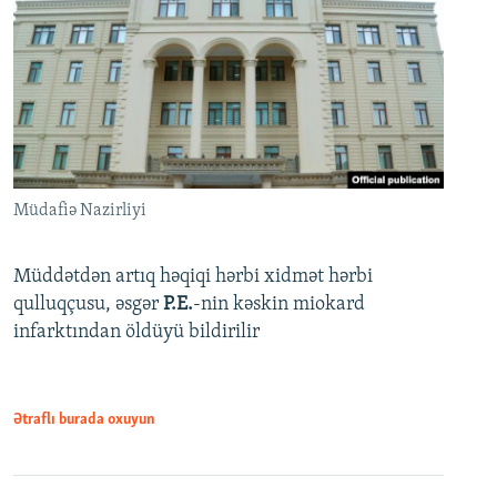
Müdafiə Nazirliyi
Müddətdən artıq həqiqi hərbi xidmət hərbi
qulluqçusu, əsgər
P.E.
-nin kəskin miokard
infarktından öldüyü bildirilir
Ətraflı burada oxuyun