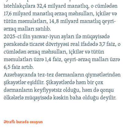
istehlakçılara 32,4 milyard manatlıq, o cümlədən
17,6 milyard manatlıq ərzaq məhsulları, içkilər və
tütün məmulatları, 14,8 milyard manatlıq qeyri-
ərzaq malları satılıb.
2025-ci ilin yanvar-iyun ayları ilə müqayisədə
pərakəndə ticarət dövriyyəsi real ifadədə 3,7 faiz, o
cümlədən ərzaq məhsulları, içkilər və tütün
məmulatları üzrə 1,4 faiz, qeyri-ərzaq malları üzrə
6,5 faiz artıb.
Azərbaycanda tez-tez dərmanların qiymətlərindən
şikayətlər eşidilir. Şikayətlərdə həm bir çox
dərmanların keyfiyyətsiz olduğu, həm də qonşu
ölkələrlə müqayisədə kəskin baha olduğu deyilir.
Ətraflı burada oxuyun