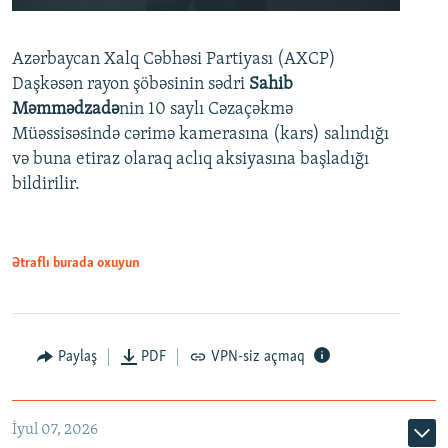
240p
Azərbaycan Xalq Cəbhəsi Partiyası (AXCP)
360p
Daşkəsən rayon şöbəsinin sədri
Sahib
480p
Auto
240p
360p
480p
Məmmədzadə
nin 10 saylı Cəzaçəkmə
720p
Müəssisəsində cərimə kamerasına (kars) salındığı
720p
1080p
və buna etiraz olaraq aclıq aksiyasına başladığı
1080p
bildirilir.
Ətraflı burada oxuyun
Paylaş
PDF
VPN-siz açmaq
İyul 07, 2026