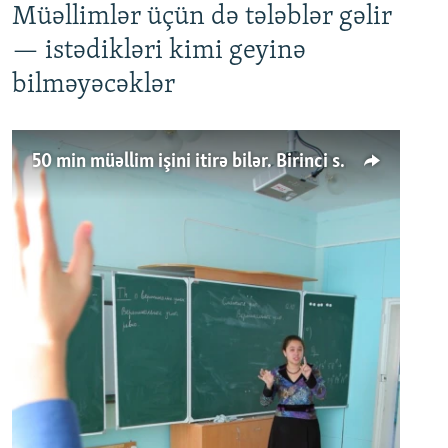
Müəllimlər üçün də tələblər gəlir
— istədikləri kimi geyinə
bilməyəcəklər
50 min müəllim işini itirə bilər. Birinci sinfə gedənlər azalır