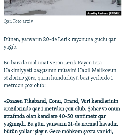
İNFOQRAFIKA
AZƏRBAYCAN ƏDƏBIYYATI KITABXANASI
MISSIYAMIZ
BIZI IZLƏ
KARIKATURA
İSLAM VƏ DEMOKRATIYA
PEŞƏ ETIKASI VƏ JURNALISTIKA STANDARTLARIMIZ
Qar. Foto arxiv
İZ - MƏDƏNIYYƏT PROQRAMI
MATERIALLARIMIZDAN ISTIFADƏ
AZADLIQRADIOSU MOBIL TELEFONUNUZDA
RFE/RL-in bütün saytları
Dünən, yanvarın 20-də Lerik rayonuna güclü qar
yağıb.
BIZIMLƏ ƏLAQƏ
XƏBƏR BÜLLETENLƏRIMIZ
Bu barədə məlumat verən Lerik Rayon İcra
Hakimiyyəti başçısının müavini Habil Məlikovun
sözlərinə görə, qarın hündürlüyü bəzi yerlərdə 1
metrdən çox olub:
«Əsasən Tikəband, Conu, Orand, Veri kəndlərinin
ərazilərində qar 1 metrdən çox olub. Şəhər və onun
ətrafında olan kəndlərə 40-50 santimetr qar
yağmışdı. Bu gün, yanvarın 21-də normal havadır,
bütün yollar işləyir. Gecə möhkəm şaxta var idi,