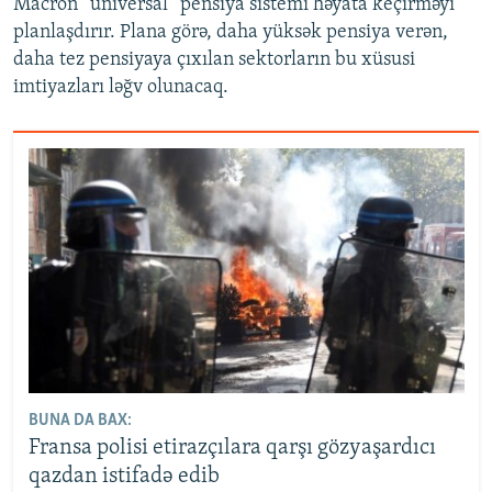
Macron “universal” pensiya sistemi həyata keçirməyi
planlaşdırır. Plana görə, daha yüksək pensiya verən,
daha tez pensiyaya çıxılan sektorların bu xüsusi
imtiyazları ləğv olunacaq.
BUNA DA BAX:
Fransa polisi etirazçılara qarşı gözyaşardıcı
qazdan istifadə edib