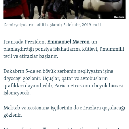
İNFOQRAFIKA
AZƏRBAYCAN ƏDƏBIYYATI KITABXANASI
MISSIYAMIZ
BIZI IZLƏ
KARIKATURA
İSLAM VƏ DEMOKRATIYA
PEŞƏ ETIKASI VƏ JURNALISTIKA STANDARTLARIMIZ
Dəmiryolçuların tətili başlanıb, 5 dekabr, 2019-cu il
İZ - MƏDƏNIYYƏT PROQRAMI
MATERIALLARIMIZDAN ISTIFADƏ
AZADLIQRADIOSU MOBIL TELEFONUNUZDA
RFE/RL-in bütün saytları
Fransada Prezident
Emmanuel Macron
-un
BIZIMLƏ ƏLAQƏ
planlaşdırdığı pensiya islahatlarına kütləvi, ümummilli
tətil və etirazlar başlanır.
XƏBƏR BÜLLETENLƏRIMIZ
Dekabrın 5-də ən böyük zərbənin nəqliyyatın işinə
dəyəcəyi gözlənir. Uçuşlar, qatar və avtobusların
qrafikləri dayandırılıb, Paris metrosunun böyük hissəsi
işləməyəcək.
Məktəb və xəstəxana işçilərinin də etirazlara qoşulacağı
gözlənir.