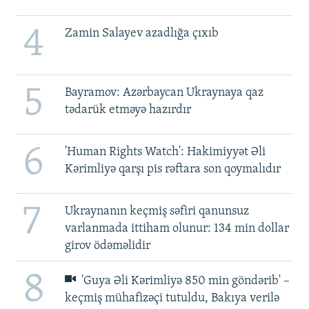
4
Zamin Salayev azadlığa çıxıb
5
Bayramov: Azərbaycan Ukraynaya qaz
tədarük etməyə hazırdır
6
'Human Rights Watch': Hakimiyyət Əli
Kərimliyə qarşı pis rəftara son qoymalıdır
7
Ukraynanın keçmiş səfiri qanunsuz
varlanmada ittiham olunur: 134 min dollar
girov ödəməlidir
8
'Guya Əli Kərimliyə 850 min göndərib' –
keçmiş mühafizəçi tutuldu, Bakıya verilə