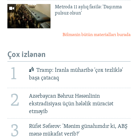
Metroda 11 aylıq fasilə: 'Daşınma
pulsuz olsun'
Bölmənin bütün materialları burada
Çox izlənən
1
Tramp: İranla müharibə 'çox tezliklə'
başa çatacaq
2
Azərbaycan Bəhruz Həsənlinin
ekstradisiyası üçün hələlik müraciət
etməyib
3
Rüfət Səfərov: 'Mənim günahımdır ki, ABŞ
mənə mükafat verib?'