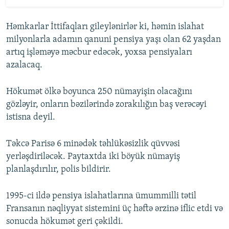
Həmkarlar İttifaqları gileylənirlər ki, həmin islahat
milyonlarla adamın qanuni pensiya yaşı olan 62 yaşdan
artıq işləməyə məcbur edəcək, yoxsa pensiyaları
azalacaq.
Hökumət ölkə boyunca 250 nümayişin olacağını
gözləyir, onların bəzilərində zorakılığın baş verəcəyi
istisna deyil.
Təkcə Parisə 6 minədək təhlükəsizlik qüvvəsi
yerləşdiriləcək. Paytaxtda iki böyük nümayiş
planlaşdırılır, polis bildirir.
1995-ci ildə pensiya islahatlarına ümummilli tətil
Fransanın nəqliyyat sistemini üç həftə ərzinə iflic etdi və
sonucda hökumət geri çəkildi.