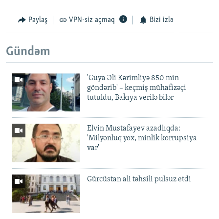
Paylaş
VPN-siz açmaq
Bizi izlə
Gündəm
'Guya Əli Kərimliyə 850 min
göndərib' – keçmiş mühafizəçi
tutuldu, Bakıya verilə bilər
Elvin Mustafayev azadlıqda:
'Milyonluq yox, minlik korrupsiya
var'
Gürcüstan ali təhsili pulsuz etdi