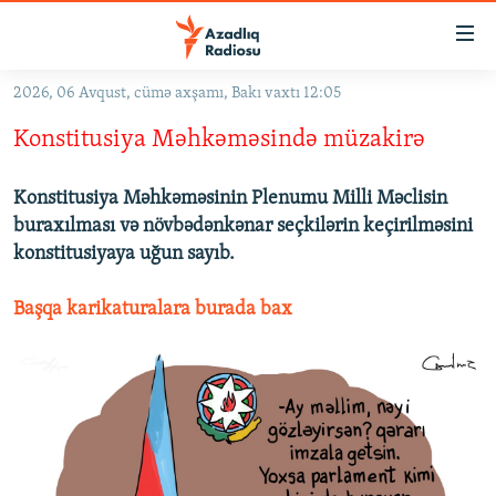
Keçid
linkləri
Əsas
2026, 06 Avqust, cümə axşamı, Bakı vaxtı 12:05
məzmuna
GÜNDƏM
Konstitusiya Məhkəməsində müzakirə
qayıt
#İZAHLA
Əsas
KORRUPSIOMETR
naviqasiyaya
Konstitusiya Məhkəməsinin Plenumu Milli Məclisin
qayıt
buraxılması və növbədənkənar seçkilərin keçirilməsini
#ƏSLINDƏ
Axtarışa
konstitusiyaya uğun sayıb.
FƏRQƏ BAX
keç
Başqa karikaturalara burada bax
QANUNI DOĞRU
ARAŞDIRMA
MULTIMEDIA
RADIO ARXIV
VIDEO
HAQQIMIZDA
FOTOQALEREYA
OXU ZALI