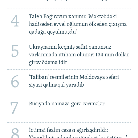
4
Taleh Bağırovun xanımı: 'Məktəbdəki
hadisədən əvvəl oğlumun ölkədən çıxışına
qadağa qoyulmuşdu'
5
Ukraynanın keçmiş səfiri qanunsuz
varlanmada ittiham olunur: 134 min dollar
girov ödəməlidir
6
'Taliban' rəsmilərinin Moldovaya səfəri
siyasi qalmaqal yaradıb
7
Rusiyada namaza görə cərimələr
8
İctimai fəalın cəzası ağırlaşdırıldı: