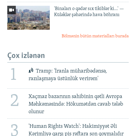
'Binaları o qədər sıx tikiblər ki...' —
Küləklər şəhərində hava böhranı
Bölmənin bütün materialları burada
Çox izlənən
1
Tramp: 'İranla müharibədənsə,
razılaşmaya üstünlük verirəm'
2
Xaçmaz bazarının sahibinin qətli Avropa
Məhkəməsində: Hökumətdən cavab tələb
olunur
3
'Human Rights Watch': Hakimiyyət Əli
Kərimliyə qarşı pis rəftara son qoymalıdır