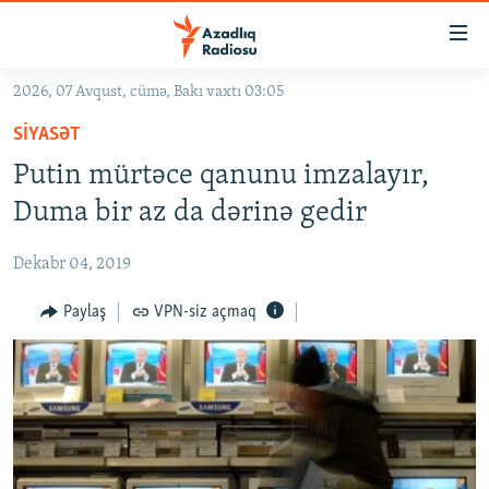
Keçid
linkləri
Əsas
2026, 07 Avqust, cümə, Bakı vaxtı 03:05
məzmuna
GÜNDƏM
SIYASƏT
qayıt
#İZAHLA
Əsas
Putin mürtəce qanunu imzalayır,
KORRUPSIOMETR
naviqasiyaya
Duma bir az da dərinə gedir
qayıt
#ƏSLINDƏ
Axtarışa
Dekabr 04, 2019
FƏRQƏ BAX
keç
QANUNI DOĞRU
Paylaş
VPN-siz açmaq
ARAŞDIRMA
MULTIMEDIA
RADIO ARXIV
VIDEO
HAQQIMIZDA
FOTOQALEREYA
OXU ZALI