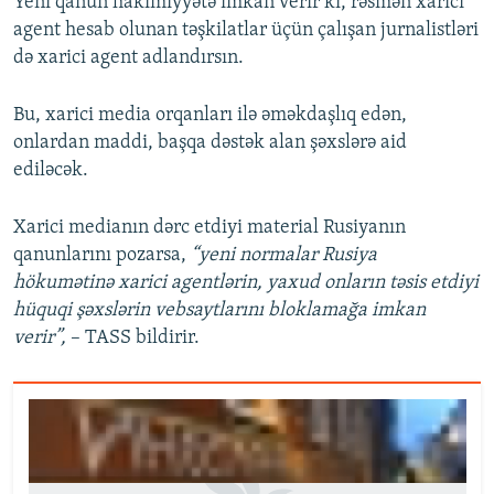
Yeni qanun hakimiyyətə imkan verir ki, rəsmən xarici
agent hesab olunan təşkilatlar üçün çalışan jurnalistləri
də xarici agent adlandırsın.
Bu, xarici media orqanları ilə əməkdaşlıq edən,
onlardan maddi, başqa dəstək alan şəxslərə aid
ediləcək.
Xarici medianın dərc etdiyi material Rusiyanın
qanunlarını pozarsa,
“yeni normalar Rusiya
hökumətinə xarici agentlərin, yaxud onların təsis etdiyi
hüquqi şəxslərin vebsaytlarını bloklamağa imkan
verir”,
– TASS bildirir.