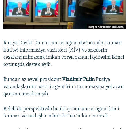
İNFOQRAFIKA
AZƏRBAYCAN ƏDƏBIYYATI KITABXANASI
MISSIYAMIZ
BIZI IZLƏ
KARIKATURA
İSLAM VƏ DEMOKRATIYA
PEŞƏ ETIKASI VƏ JURNALISTIKA STANDARTLARIMIZ
İZ - MƏDƏNIYYƏT PROQRAMI
MATERIALLARIMIZDAN ISTIFADƏ
AZADLIQRADIOSU MOBIL TELEFONUNUZDA
RFE/RL-in bütün saytları
Rusiya Dövlət Duması xarici agent statusunda tanınan
BIZIMLƏ ƏLAQƏ
kütləvi informasiya vasitələri (KİV) və şəxslərin
cəzalandırılmasına imkan verən qanun layihəsini ikinci
XƏBƏR BÜLLETENLƏRIMIZ
oxunuşda dəstəkləyib.
Bundan az əvvəl prezident
Vladimir Putin
Rusiya
vətəndaşlarının xarici agent kimi tanınmasına yol açan
qanunu imzalamışdı.
Beləliklə perspektivdə bu iki qanun xarici agent kimi
tanınan vətəndaşların həbslərinə imkan verəcək.