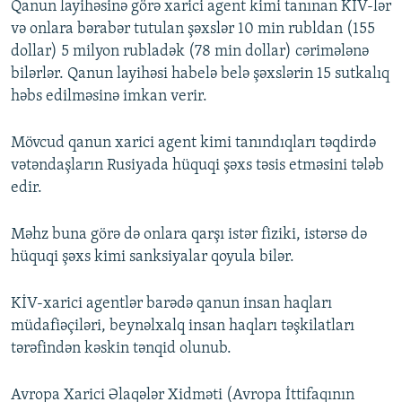
Qanun layihəsinə görə xarici agent kimi tanınan KİV-lər
və onlara bərabər tutulan şəxslər 10 min rubldan (155
dollar) 5 milyon rubladək (78 min dollar) cərimələnə
bilərlər. Qanun layihəsi habelə belə şəxslərin 15 sutkalıq
həbs edilməsinə imkan verir.
Mövcud qanun xarici agent kimi tanındıqları təqdirdə
vətəndaşların Rusiyada hüquqi şəxs təsis etməsini tələb
edir.
Məhz buna görə də onlara qarşı istər fiziki, istərsə də
hüquqi şəxs kimi sanksiyalar qoyula bilər.
KİV-xarici agentlər barədə qanun insan haqları
müdafiəçiləri, beynəlxalq insan haqları təşkilatları
tərəfindən kəskin tənqid olunub.
Avropa Xarici Əlaqələr Xidməti (Avropa İttifaqının