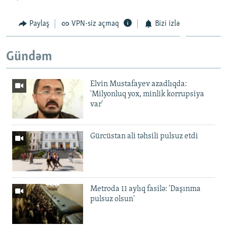
Paylaş
VPN-siz açmaq
Bizi izlə
Gündəm
Elvin Mustafayev azadlıqda:
'Milyonluq yox, minlik korrupsiya
var'
Gürcüstan ali təhsili pulsuz etdi
Metroda 11 aylıq fasilə: 'Daşınma
pulsuz olsun'