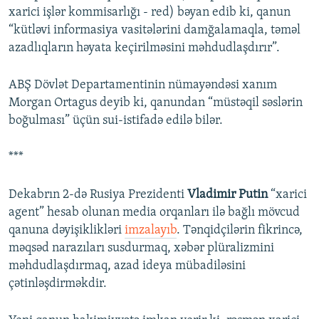
xarici işlər kommisarlığı - red) bəyan edib ki, qanun
“kütləvi informasiya vasitələrini damğalamaqla, təməl
azadlıqların həyata keçirilməsini məhdudlaşdırır”.
ABŞ Dövlət Departamentinin nümayəndəsi xanım
Morgan Ortagus deyib ki, qanundan “müstəqil səslərin
boğulması” üçün sui-istifadə edilə bilər.
***
Dekabrın 2-də Rusiya Prezidenti
Vladimir Putin
“xarici
agent” hesab olunan media orqanları ilə bağlı mövcud
qanuna dəyişiklikləri
imzalayıb
. Tənqidçilərin fikrincə,
məqsəd narazıları susdurmaq, xəbər plüralizmini
məhdudlaşdırmaq, azad ideya mübadiləsini
çətinləşdirməkdir.