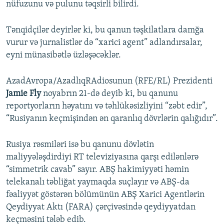
nüfuzunu və pulunu təqsirli bilirdi.
Tənqidçilər deyirlər ki, bu qanun təşkilatlara damğa
vurur və jurnalistlər də “xarici agent” adlandırsalar,
eyni münasibətlə üzləşəcəklər.
AzadAvropa/AzadlıqRAdiosunun (RFE/RL) Prezidenti
Jamie Fly
noyabrın 21-də deyib ki, bu qanunu
reportyorların həyatını və təhlükəsizliyini “zəbt edir”,
“Rusiyanın keçmişindən ən qaranlıq dövrlərin qalığıdır”.
Rusiya rəsmiləri isə bu qanunu dövlətin
maliyyələşdirdiyi RT televiziyasına qarşı edilənlərə
“simmetrik cavab” sayır. ABŞ hakimiyyəti həmin
telekanalı təbliğat yaymaqda suçlayır və ABŞ-da
fəaliyyət göstərən bölümünün ABŞ Xarici Agentlərin
Qeydiyyat Aktı (FARA) çərçivəsində qeydiyyatdan
keçməsini tələb edib.