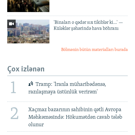
'Binaları o qədər sıx tikiblər ki...' —
Küləklər şəhərində hava böhranı
Bölmənin bütün materialları burada
Çox izlənən
1
Tramp: 'İranla müharibədənsə,
razılaşmaya üstünlük verirəm'
2
Xaçmaz bazarının sahibinin qətli Avropa
Məhkəməsində: Hökumətdən cavab tələb
olunur