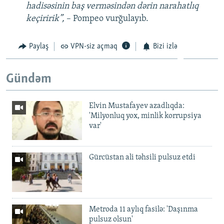
hadisəsinin baş verməsindən dərin narahatlıq
keçiririk”,
– Pompeo vurğulayıb.
Paylaş
VPN-siz açmaq
Bizi izlə
Gündəm
Elvin Mustafayev azadlıqda:
'Milyonluq yox, minlik korrupsiya
var'
Gürcüstan ali təhsili pulsuz etdi
Metroda 11 aylıq fasilə: 'Daşınma
pulsuz olsun'