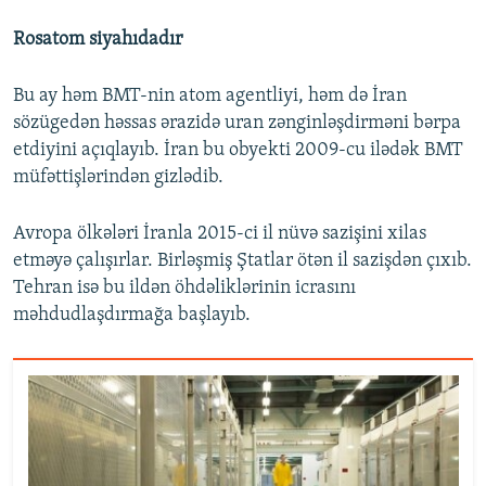
Rosatom siyahıdadır
Bu ay həm BMT-nin atom agentliyi, həm də İran
sözügedən həssas ərazidə uran zənginləşdirməni bərpa
etdiyini açıqlayıb. İran bu obyekti 2009-cu ilədək BMT
müfəttişlərindən gizlədib.
Avropa ölkələri İranla 2015-ci il nüvə sazişini xilas
etməyə çalışırlar. Birləşmiş Ştatlar ötən il sazişdən çıxıb.
Tehran isə bu ildən öhdəliklərinin icrasını
məhdudlaşdırmağa başlayıb.