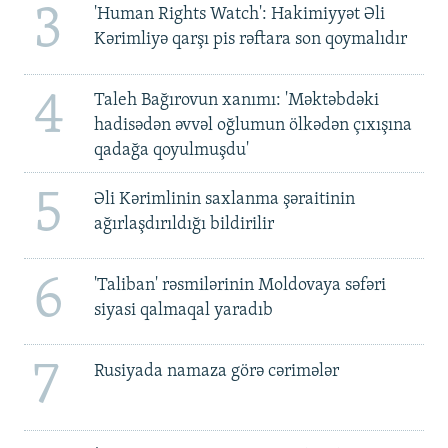
3
'Human Rights Watch': Hakimiyyət Əli
Kərimliyə qarşı pis rəftara son qoymalıdır
4
Taleh Bağırovun xanımı: 'Məktəbdəki
hadisədən əvvəl oğlumun ölkədən çıxışına
qadağa qoyulmuşdu'
5
Əli Kərimlinin saxlanma şəraitinin
ağırlaşdırıldığı bildirilir
6
'Taliban' rəsmilərinin Moldovaya səfəri
siyasi qalmaqal yaradıb
7
Rusiyada namaza görə cərimələr