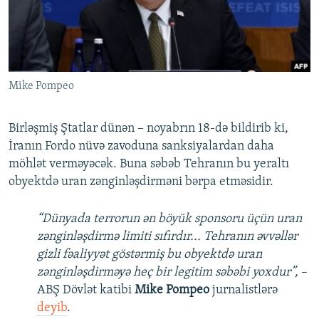
İNFOQRAFIKA
AZƏRBAYCAN ƏDƏBIYYATI KITABXANASI
MISSIYAMIZ
BIZI IZLƏ
KARIKATURA
İSLAM VƏ DEMOKRATIYA
PEŞƏ ETIKASI VƏ JURNALISTIKA STANDARTLARIMIZ
İZ - MƏDƏNIYYƏT PROQRAMI
MATERIALLARIMIZDAN ISTIFADƏ
Mike Pompeo
AZADLIQRADIOSU MOBIL TELEFONUNUZDA
RFE/RL-in bütün saytları
BIZIMLƏ ƏLAQƏ
Birləşmiş Ştatlar dünən – noyabrın 18-də bildirib ki,
XƏBƏR BÜLLETENLƏRIMIZ
İranın Fordo nüvə zavoduna sanksiyalardan daha
möhlət verməyəcək. Buna səbəb Tehranın bu yeraltı
obyektdə uran zənginləşdirməni bərpa etməsidir.
“Dünyada terrorun ən böyük sponsoru üçün uran
zənginləşdirmə limiti sıfırdır... Tehranın əvvəllər
gizli fəaliyyət göstərmiş bu obyektdə uran
zənginləşdirməyə heç bir legitim səbəbi yoxdur”,
–
ABŞ Dövlət katibi
Mike Pompeo
jurnalistlərə
deyib
.