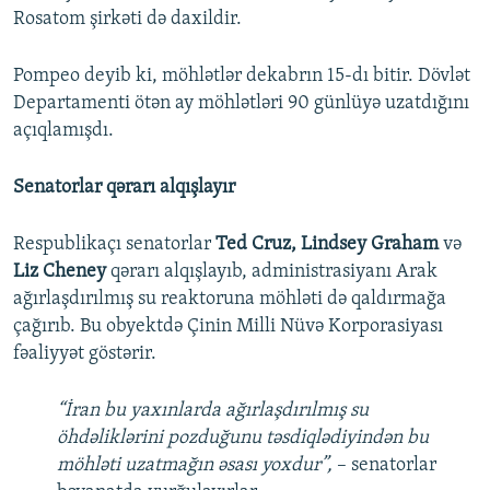
Rosatom şirkəti də daxildir.
Pompeo deyib ki, möhlətlər dekabrın 15-dı bitir. Dövlət
Departamenti ötən ay möhlətləri 90 günlüyə uzatdığını
açıqlamışdı.
Senatorlar qərarı alqışlayır
Respublikaçı senatorlar
Ted Cruz, Lindsey Graham
və
Liz Cheney
qərarı alqışlayıb, administrasiyanı Arak
ağırlaşdırılmış su reaktoruna möhləti də qaldırmağa
çağırıb. Bu obyektdə Çinin Milli Nüvə Korporasiyası
fəaliyyət göstərir.
“İran bu yaxınlarda ağırlaşdırılmış su
öhdəliklərini pozduğunu təsdiqlədiyindən bu
möhləti uzatmağın əsası yoxdur”,
– senatorlar