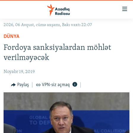
Keçid
linkləri
Əsas
2026, 06 Avqust, cümə axşamı, Bakı vaxtı 22:07
məzmuna
GÜNDƏM
DÜNYA
qayıt
#İZAHLA
Əsas
Fordoya sanksiyalardan möhlət
KORRUPSIOMETR
naviqasiyaya
verilməyəcək
qayıt
#ƏSLINDƏ
Axtarışa
Noyabr 19, 2019
FƏRQƏ BAX
keç
QANUNI DOĞRU
Paylaş
VPN-siz açmaq
ARAŞDIRMA
MULTIMEDIA
RADIO ARXIV
VIDEO
HAQQIMIZDA
FOTOQALEREYA
OXU ZALI