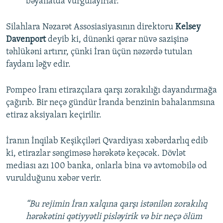
bəyanatda vurğulayırlar.
Silahlara Nəzarət Assosiasiyasının direktoru
Kelsey
Davenport
deyib ki, dünənki qərar nüvə sazişinə
təhlükəni artırır, çünki İran üçün nəzərdə tutulan
faydanı ləğv edir.
Pompeo İranı etirazçılara qarşı zorakılığı dayandırmağa
çağırıb. Bir neçə gündür İranda benzinin bahalanmsına
etiraz aksiyaları keçirilir.
İranın İnqilab Keşikçiləri Qvardiyası xəbərdarlıq edib
ki, etirazlar səngiməsə hərəkətə keçəcək. Dövlət
mediası azı 100 banka, onlarla bina və avtomobilə od
vurulduğunu xəbər verir.
“Bu rejimin İran xalqına qarşı istənilən zorakılıq
hərəkətini qətiyyətli pisləyirik və bir neçə ölüm