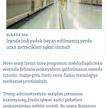
BUNA DA BAX:
İranda indiyədək bəyan edilməmiş yerdə
uran zərrəcikləri aşkar olunub
Nüvə sazişi İranın nüvə proqramını məhdudlaşdırması
əvəzində Tehrana sanksiyaların qaldırılmasını nəzərdə
tuturdu. Sazişə görə, Fordo nüvə, fizika, texnologiya
mərkəzinə çevrilməliydi.
Trump administrasiyası sazişdən çıxmasına
baxmayaraq, İranla işləyən xarici şirkətlərə
sanksiyalardan möhlət verirdi. Bu sıraya Rusiyanın