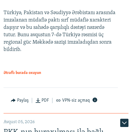
Türkiyə, Pakistan və Səudiyyə Ərəbistanı arasında
imzalanan müdafiə paktı sırf müdafiə xarakteri
daşıyır və bu sahədə qarşılıqlı dəstəyi nəzərdə
tutur. Bunu avqustun 7-də Türkiyə rəsmisi üç
regional güc Məkkədə sazişi imzaladıqdan sonra
bildirib.
Ətraflı burada oxuyun
Paylaş
PDF
VPN-siz açmaq
Avqust 05, 2026