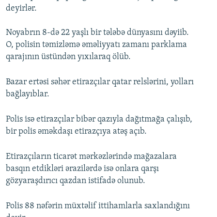
deyirlər.
Noyabrın 8-də 22 yaşlı bir tələbə dünyasını dəyiib.
O, polisin təmizləmə əməliyyatı zamanı parklama
qarajının üstündən yıxılaraq ölüb.
Bazar ertəsi səhər etirazçılar qatar relslərini, yolları
bağlayıblar.
Polis isə etirazçılar bibər qazıyla dağıtmağa çalışıb,
bir polis əməkdaşı etirazçıya atəş açıb.
Etirazçıların ticarət mərkəzlərində mağazalara
basqın etdikləri ərazilərdə isə onlara qarşı
gözyaraşdırıcı qazdan istifadə olunub.
Polis 88 nəfərin müxtəlif ittihamlarla saxlandığını