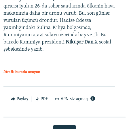
qırıcısı iyulun 26-da səhər saatlarında ölkənin hava
məkanında daha bir dronu vurub. Bu, son günlər
vurulan üçüncü drondur. Hadisə Odessa
yaxınlığındakı Sulina-Kiliya bölgəsində,
Rumıniyanın ərazi suları üzərində baş verib. Bu
barədə Rumıniya prezidenti
Nikuşor Dan
X sosial
şəbəkəsində yazıb.
Ətraflı burada oxuyun
Paylaş
PDF
VPN-siz açmaq