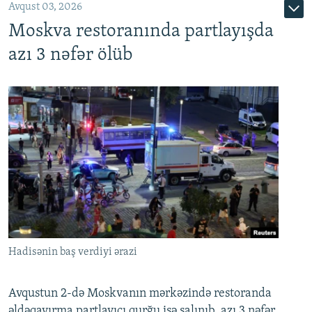
Avqust 03, 2026
Moskva restoranında partlayışda
azı 3 nəfər ölüb
Hadisənin baş verdiyi ərazi
Avqustun 2-də Moskvanın mərkəzində restoranda
əldəqayırma partlayıcı qurğu işə salınıb, azı 3 nəfər