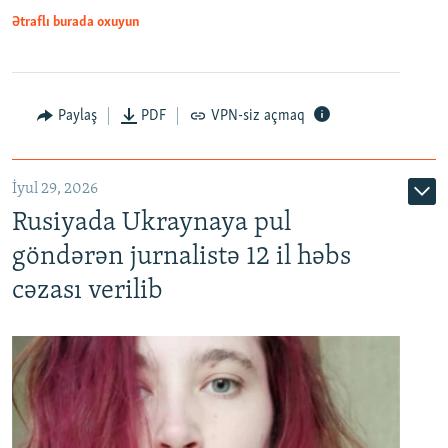
Ətraflı burada oxuyun
Paylaş
PDF
VPN-siz açmaq
İyul 29, 2026
Rusiyada Ukraynaya pul
göndərən jurnalistə 12 il həbs
cəzası verilib