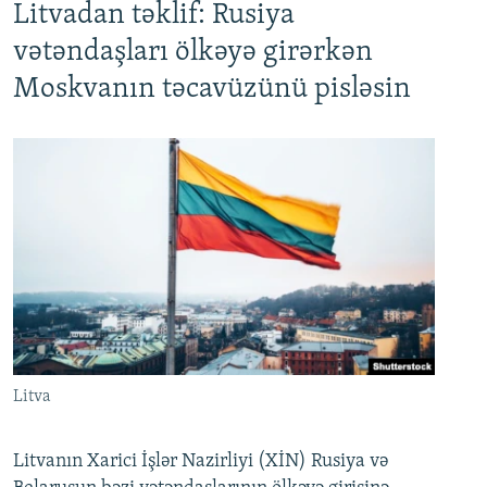
Litvadan təklif: Rusiya
vətəndaşları ölkəyə girərkən
Moskvanın təcavüzünü pisləsin
Litva
Litvanın Xarici İşlər Nazirliyi (XİN) Rusiya və