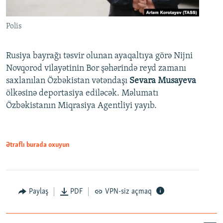
Polis
Rusiya bayrağı təsvir olunan ayaqaltıya görə Nijni
Novqorod vilayətinin Bor şəhərində reyd zamanı
saxlanılan Özbəkistan vətəndaşı
Sevara Musayeva
ölkəsinə deportasiya ediləcək. Məlumatı
Özbəkistanın Miqrasiya Agentliyi yayıb.
Ətraflı burada oxuyun
Paylaş
PDF
VPN-siz açmaq