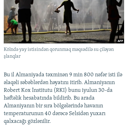
Kölndə yay istisindən qorunmaq məqsədilə su çiləyən
şlanqlar
Bu il Almaniyada təxminən 9 min 800 nəfər isti ilə
əlaqəli səbəblərdən həyatını itirib. Almaniyanın
Robert Kox İnstitutu (RKI) bunu iyulun 30-da
həftəlik hesabatında bildirib. Bu arada
Almaniyanın bir sıra bölgələrində havanın
temperaturunun 40 dərəcə Selsidən yuxarı
qalxacağı gözlənilir.