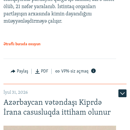
ölüb, 21 nəfər yaralanıb. İstintaq orqanları
partlayışın arxasında kimin dayandığını
müəyyənləşdirməyə çalışır.
Ətraflı burada oxuyun
Paylaş
PDF
VPN-siz açmaq
İyul 31, 2026
Azərbaycan vətəndaşı Kiprdə
İrana casusluqda ittiham olunur