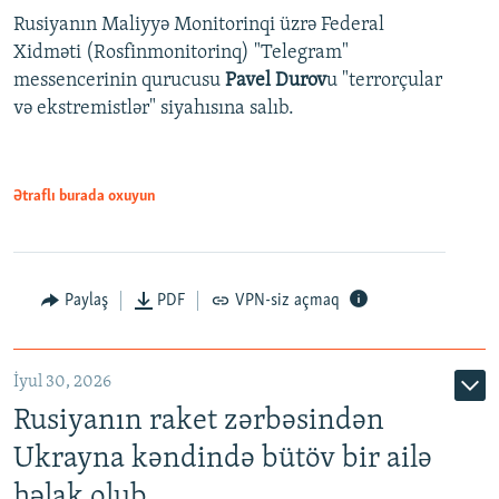
Rusiyanın Maliyyə Monitorinqi üzrə Federal
Xidməti (Rosfinmonitorinq) "Telegram"
messencerinin qurucusu
Pavel Durov
u "terrorçular
və ekstremistlər" siyahısına salıb.
Ətraflı burada oxuyun
Paylaş
PDF
VPN-siz açmaq
İyul 30, 2026
Rusiyanın raket zərbəsindən
Ukrayna kəndində bütöv bir ailə
həlak olub