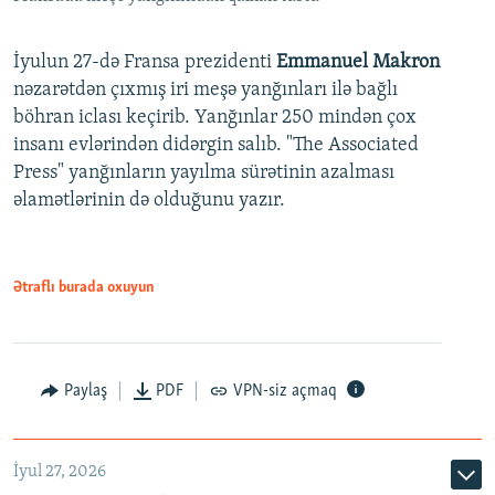
İyulun 27-də Fransa prezidenti
Emmanuel Makron
nəzarətdən çıxmış iri meşə yanğınları ilə bağlı
böhran iclası keçirib. Yanğınlar 250 mindən çox
insanı evlərindən didərgin salıb. "The Associated
Press" yanğınların yayılma sürətinin azalması
əlamətlərinin də olduğunu yazır.
Ətraflı burada oxuyun
Paylaş
PDF
VPN-siz açmaq
İyul 27, 2026