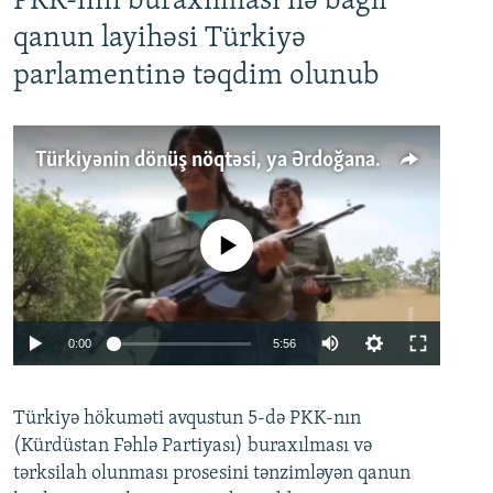
PKK-nın buraxılması ilə bağlı
qanun layihəsi Türkiyə
parlamentinə təqdim olunub
Türkiyənin dönüş nöqtəsi, ya Ərdoğana üçüncü şans: PKK ilə qəfil barışıq nə deməkdir?
No media source currently available
Auto
0:00
5:56
240p
Türkiyə hökuməti avqustun 5-də PKK-nın
360p
(Kürdüstan Fəhlə Partiyası) buraxılması və
480p
Auto
240p
360p
480p
tərksilah olunması prosesini tənzimləyən qanun
720p