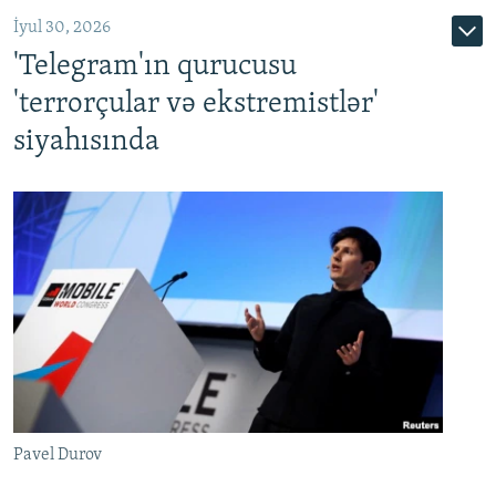
İyul 30, 2026
'Telegram'ın qurucusu
'terrorçular və ekstremistlər'
siyahısında
Pavel Durov