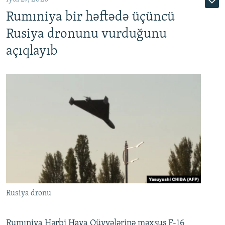
Rumıniya bir həftədə üçüncü
Rusiya dronunu vurduğunu
açıqlayıb
Rusiya dronu
Rumıniya Hərbi Hava Qüvvələrinə məxsus F-16