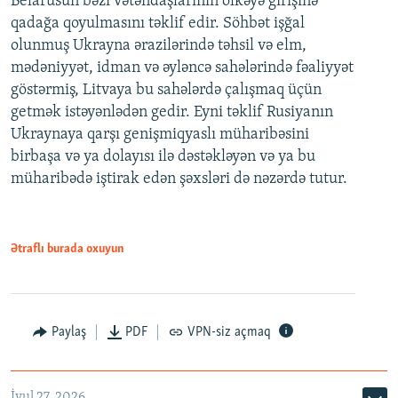
Belarusun bəzi vətəndaşlarının ölkəyə girişinə
qadağa qoyulmasını təklif edir. Söhbət işğal
olunmuş Ukrayna ərazilərində təhsil və elm,
mədəniyyət, idman və əyləncə sahələrində fəaliyyət
göstərmiş, Litvaya bu sahələrdə çalışmaq üçün
getmək istəyənlədən gedir. Eyni təklif Rusiyanın
Ukraynaya qarşı genişmiqyaslı müharibəsini
birbaşa və ya dolayısı ilə dəstəkləyən və ya bu
müharibədə iştirak edən şəxsləri də nəzərdə tutur.
Ətraflı burada oxuyun
Paylaş
PDF
VPN-siz açmaq
İyul 27, 2026