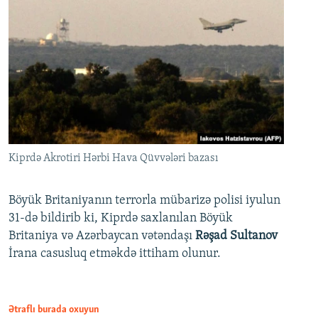
Kiprdə Akrotiri Hərbi Hava Qüvvələri bazası
Böyük Britaniyanın terrorla mübarizə polisi iyulun
31-də bildirib ki, Kiprdə saxlanılan Böyük
Britaniya və Azərbaycan vətəndaşı
Rəşad Sultanov
İrana casusluq etməkdə ittiham olunur.
Ətraflı burada oxuyun