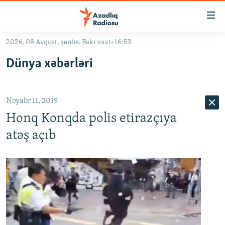
Keçid
linkləri
Əsas
2026, 08 Avqust, şənbə, Bakı vaxtı 16:53
məzmuna
GÜNDƏM
Dünya xəbərləri
qayıt
#İZAHLA
Əsas
KORRUPSIOMETR
naviqasiyaya
Noyabr 11, 2019
qayıt
#ƏSLINDƏ
Axtarışa
Honq Konqda polis etirazçıya
FƏRQƏ BAX
keç
atəş açıb
QANUNI DOĞRU
ARAŞDIRMA
MULTIMEDIA
RADIO ARXIV
VIDEO
HAQQIMIZDA
FOTOQALEREYA
OXU ZALI