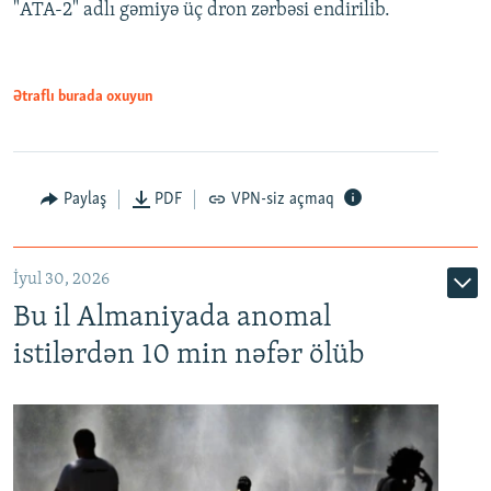
"ATA-2" adlı gəmiyə üç dron zərbəsi endirilib.
Ətraflı burada oxuyun
Paylaş
PDF
VPN-siz açmaq
İyul 30, 2026
Bu il Almaniyada anomal
istilərdən 10 min nəfər ölüb