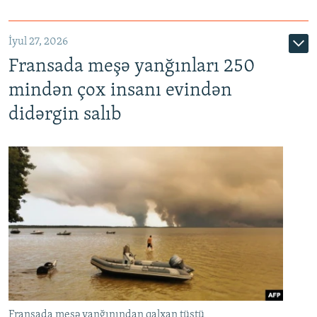
İyul 27, 2026
Fransada meşə yanğınları 250
mindən çox insanı evindən
didərgin salıb
Fransada meşə yanğınından qalxan tüstü