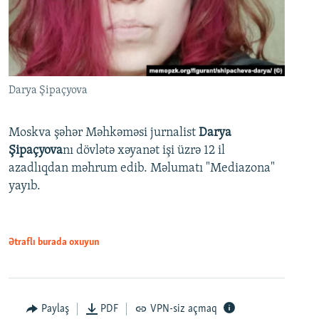
Darya Şipaçyova
Moskva şəhər Məhkəməsi jurnalist
Darya
Şipaçyova
nı dövlətə xəyanət işi üzrə 12 il
azadlıqdan məhrum edib. Məlumatı "Mediazona"
yayıb.
Ətraflı burada oxuyun
Paylaş
PDF
VPN-siz açmaq