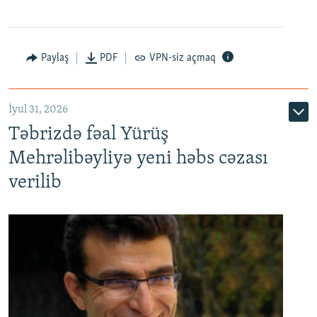
Paylaş
PDF
VPN-siz açmaq
İyul 31, 2026
Təbrizdə fəal Yürüş
Mehrəlibəyliyə yeni həbs cəzası
verilib