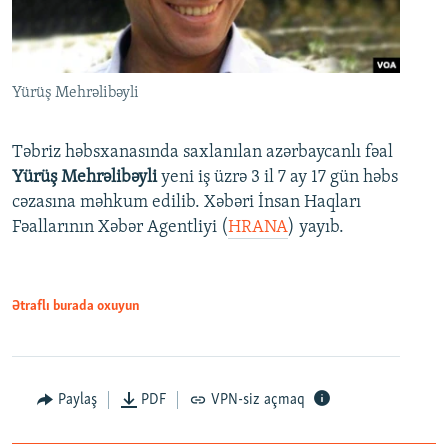
Yürüş Mehrəlibəyli
Təbriz həbsxanasında saxlanılan azərbaycanlı fəal
Yürüş Mehrəlibəyli
yeni iş üzrə 3 il 7 ay 17 gün həbs
cəzasına məhkum edilib. Xəbəri İnsan Haqları
Fəallarının Xəbər Agentliyi (
HRANA
) yayıb.
Ətraflı burada oxuyun
Paylaş
PDF
VPN-siz açmaq