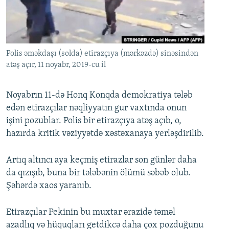
İNFOQRAFIKA
AZƏRBAYCAN ƏDƏBIYYATI KITABXANASI
MISSIYAMIZ
BIZI IZLƏ
KARIKATURA
İSLAM VƏ DEMOKRATIYA
PEŞƏ ETIKASI VƏ JURNALISTIKA STANDARTLARIMIZ
İZ - MƏDƏNIYYƏT PROQRAMI
MATERIALLARIMIZDAN ISTIFADƏ
Polis əməkdaşı (solda) etirazçıya (mərkəzdə) sinəsindən
AZADLIQRADIOSU MOBIL TELEFONUNUZDA
atəş açır, 11 noyabr, 2019-cu il
RFE/RL-in bütün saytları
BIZIMLƏ ƏLAQƏ
Noyabrın 11-də Honq Konqda demokratiya tələb
XƏBƏR BÜLLETENLƏRIMIZ
edən etirazçılar nəqliyyatın gur vaxtında onun
işini pozublar. Polis bir etirazçıya atəş açıb, o,
hazırda kritik vəziyyətdə xəstəxanaya yerləşdirilib.
Artıq altıncı aya keçmiş etirazlar son günlər daha
da qızışıb, buna bir tələbənin ölümü səbəb olub.
Şəhərdə xaos yaranıb.
Etirazçılar Pekinin bu muxtar ərazidə təməl
azadlıq və hüquqları getdikcə daha çox pozduğunu