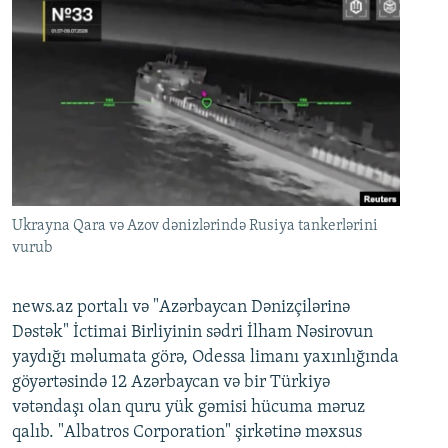
Ukrayna Qara və Azov dənizlərində Rusiya tankerlərini
vurub
news.az portalı və "Azərbaycan Dənizçilərinə
Dəstək" İctimai Birliyinin sədri İlham Nəsirovun
yaydığı məlumata görə, Odessa limanı yaxınlığında
göyərtəsində 12 Azərbaycan və bir Türkiyə
vətəndaşı olan quru yük gəmisi hücuma məruz
qalıb. "Albatros Corporation" şirkətinə məxsus