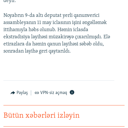
deyir.
Noyabrın 9-da altı deputat yerli qanunverici
assambleyanın 11 may iclasının işini əngəlləmək
ittihamıyla həbs olunub. Həmin iclasda
ekstradisiya layihəsi müzakirəyə çıxarılmışdı. Elə
etirazlara da həmin qanun layihəsi səbəb oldu,
sonradan layihə geri qaytarıldı.
Paylaş
VPN-siz açmaq
Bütün xəbərləri izləyin