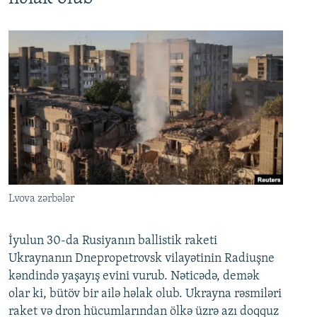
Lvova zərbələr
İyulun 30-da Rusiyanın ballistik raketi
Ukraynanın Dnepropetrovsk vilayətinin Radiuşne
kəndində yaşayış evini vurub. Nəticədə, demək
olar ki, bütöv bir ailə həlak olub. Ukrayna rəsmiləri
raket və dron hücumlarından ölkə üzrə azı doqquz