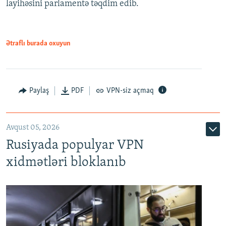
layihəsini parlamentə təqdim edib.
720p
1080p
1080p
Ətraflı burada oxuyun
Paylaş
PDF
VPN-siz açmaq
Avqust 05, 2026
Rusiyada populyar VPN
xidmətləri bloklanıb