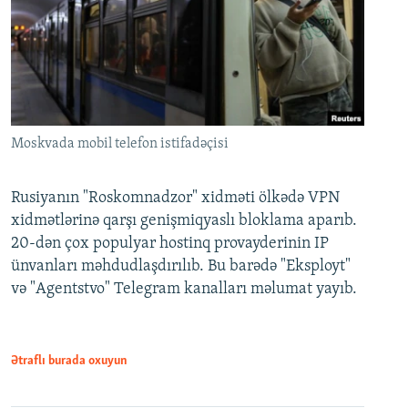
Moskvada mobil telefon istifadəçisi
Rusiyanın "Roskomnadzor" xidməti ölkədə VPN
xidmətlərinə qarşı genişmiqyaslı bloklama aparıb.
20-dən çox populyar hostinq provayderinin IP
ünvanları məhdudlaşdırılıb. Bu barədə "Eksployt"
və "Agentstvo" Telegram kanalları məlumat yayıb.
Ətraflı burada oxuyun