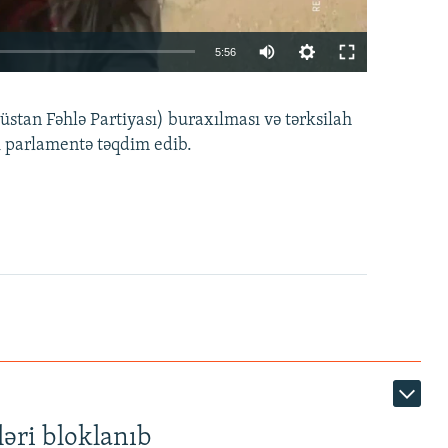
Auto
5:56
240p
EMBED
PAYLAŞ
tan Fəhlə Partiyası) buraxılması və tərksilah
360p
i parlamentə təqdim edib.
480p
720p
1080p
360p
480p
1080p
əri bloklanıb