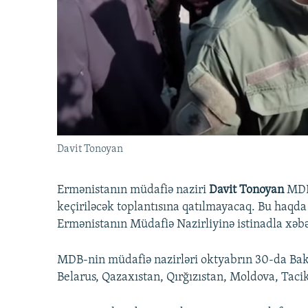
İNFOQRAFIKA
AZƏRBAYCAN ƏDƏBIYYATI KITABXANASI
MISSIYAMIZ
KARIKATURA
İSLAM VƏ DEMOKRATIYA
PEŞƏ ETIKASI VƏ JURNALISTIKA
STANDARTLARIMIZ
İZ - MƏDƏNIYYƏT PROQRAMI
MATERIALLARIMIZDAN ISTIFADƏ
AZADLIQRADIOSU MOBIL TELEFONUNUZDA
BIZIMLƏ ƏLAQƏ
XƏBƏR BÜLLETENLƏRIMIZ
Davit Tonoyan
Ermənistanın müdafiə naziri
Davit Tonoyan
MDB-
keçiriləcək toplantısına qatılmayacaq. Bu haq
Ermənistanın Müdafiə Nazirliyinə istinadla xəbə
MDB-nin müdafiə nazirləri oktyabrın 30-da Ba
Belarus, Qazaxıstan, Qırğızıstan, Moldova, Taci