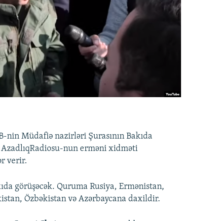
nin Müdafiə nazirləri Şurasının Bakıda
da AzadlıqRadiosu-nun erməni xidməti
r verir.
kıda görüşəcək. Quruma Rusiya, Ermənistan,
kistan, Özbəkistan və Azərbaycana daxildir.