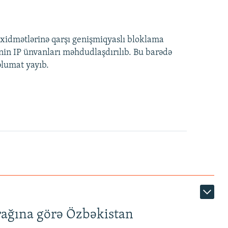
idmətlərinə qarşı genişmiqyaslı bloklama
nin IP ünvanları məhdudlaşdırılıb. Bu barədə
əlumat yayıb.
rağına görə Özbəkistan