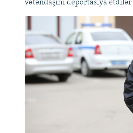
vətəndaşını deportasiya etdilər