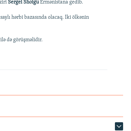
ziri
Sergei Shoigu
Ermənistana gedib.
aylı hərbi bazasında olacaq. İki ölkənin
ilə də görüşməlidir.