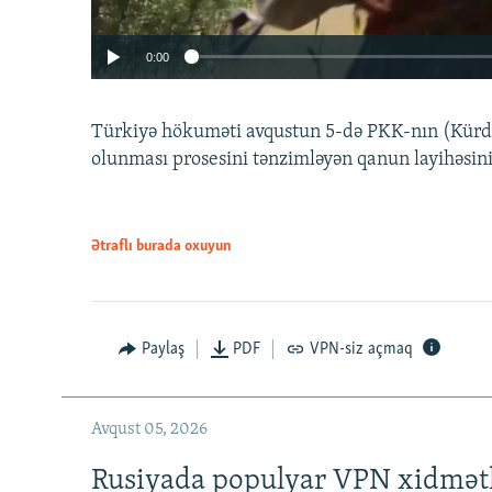
0:00
Türkiyə hökuməti avqustun 5-də PKK-nın (Kürdüs
olunması prosesini tənzimləyən qanun layihəsin
Ətraflı burada oxuyun
Auto
240p
720p
Paylaş
PDF
VPN-siz açmaq
Avqust 05, 2026
Rusiyada populyar VPN xidmətl