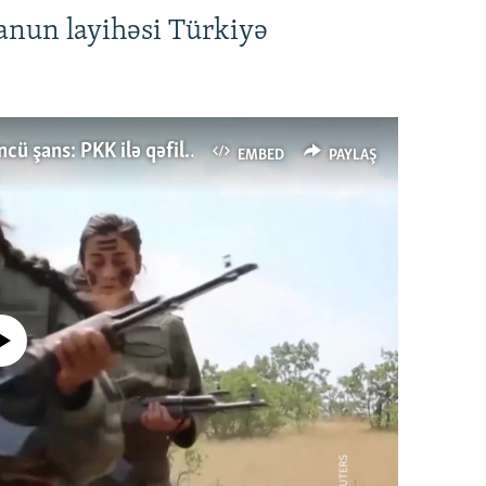
anun layihəsi Türkiyə
Türkiyənin dönüş nöqtəsi, ya Ərdoğana üçüncü şans: PKK ilə qəfil barışıq nə deməkdir?
EMBED
PAYLAŞ
currently available