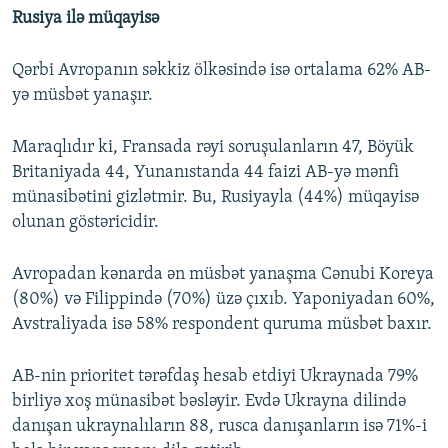
Rusiya ilə müqayisə
Qərbi Avropanın səkkiz ölkəsində isə ortalama 62% AB-
yə müsbət yanaşır.
Maraqlıdır ki, Fransada rəyi soruşulanların 47, Böyük
Britaniyada 44, Yunanıstanda 44 faizi AB-yə mənfi
münasibətini gizlətmir. Bu, Rusiyayla (44%) müqayisə
olunan göstəricidir.
Avropadan kənarda ən müsbət yanaşma Cənubi Koreya
(80%) və Filippində (70%) üzə çıxıb. Yaponiyadan 60%,
Avstraliyada isə 58% respondent quruma müsbət baxır.
AB-nin prioritet tərəfdaş hesab etdiyi Ukraynada 79%
birliyə xoş münasibət bəsləyir. Evdə Ukrayna dilində
danışan ukraynalıların 88, rusca danışanların isə 71%-i