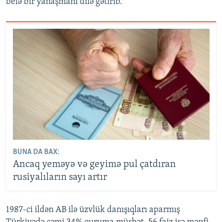
belə bir yanaşmanı dilə gətirib.
BUNA DA BAX:
Ancaq yeməyə və geyimə pul çatdıran
rusiyalıların sayı artır
1987-ci ildən AB ilə üzvlük danışıqları aparmış