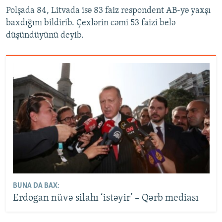
Polşada 84, Litvada isə 83 faiz respondent AB-yə yaxşı
baxdığını bildirib. Çexlərin cəmi 53 faizi belə
düşündüyünü deyib.
BUNA DA BAX:
Erdogan nüvə silahı ‘istəyir’ – Qərb mediası