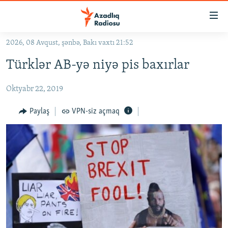
Keçid
linkləri
Əsas
2026, 08 Avqust, şənbə, Bakı vaxtı 21:52
məzmuna
GÜNDƏM
Türklər AB-yə niyə pis baxırlar
qayıt
#İZAHLA
Əsas
Oktyabr 22, 2019
KORRUPSIOMETR
naviqasiyaya
qayıt
#ƏSLINDƏ
Paylaş
VPN-siz açmaq
Axtarışa
FƏRQƏ BAX
keç
QANUNI DOĞRU
ARAŞDIRMA
MULTIMEDIA
RADIO ARXIV
VIDEO
HAQQIMIZDA
FOTOQALEREYA
OXU ZALI