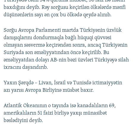
Türkiyədə cəmi 34% quruma müsbət, 56 faiz isə mənfi
baxdığını deyib. Rəy sorğusu keçirilən ölkələrdə mənfi
düşünənlərin sayı ən çox bu ölkədə qeydə alınıb.
Sorğu Avropa Parlamenti martda Türkiyənin üzvlük
danışıqlarını dondurmaqla bağlı hüquqi qüvvəsi
olmayan səsvermə keçirəndən sonra, ancaq Türkiyənin
Suriyada son əməliyyatından öncə keçirilib. Bu
əməliyyatdan dolayı AB-nin bəzi üzvləri Türkiyəyə silah
ixracını dayandırıb.
Yaxın Şərqdə – Livan, İsrail və Tunisdə ictimaiyyətin
azı yarısı Avropa Birliyinə müsbət baxır.
Atlantik Okeanının o tayında isə kanadalıların 69,
amerikalıların 51 faizi birliyə yaxşı münasibət
bəslədiyini deyib.