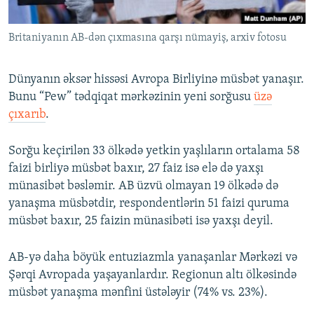
İNFOQRAFIKA
AZƏRBAYCAN ƏDƏBIYYATI KITABXANASI
MISSIYAMIZ
BIZI IZLƏ
Britaniyanın AB-dən çıxmasına qarşı nümayiş, arxiv fotosu
KARIKATURA
İSLAM VƏ DEMOKRATIYA
PEŞƏ ETIKASI VƏ JURNALISTIKA STANDARTLARIMIZ
İZ - MƏDƏNIYYƏT PROQRAMI
MATERIALLARIMIZDAN ISTIFADƏ
Dünyanın əksər hissəsi Avropa Birliyinə müsbət yanaşır.
AZADLIQRADIOSU MOBIL TELEFONUNUZDA
RFE/RL-in bütün saytları
Bunu “Pew” tədqiqat mərkəzinin yeni sorğusu
üzə
çıxarıb
.
BIZIMLƏ ƏLAQƏ
XƏBƏR BÜLLETENLƏRIMIZ
Sorğu keçirilən 33 ölkədə yetkin yaşlıların ortalama 58
faizi birliyə müsbət baxır, 27 faiz isə elə də yaxşı
münasibət bəsləmir. AB üzvü olmayan 19 ölkədə də
yanaşma müsbətdir, respondentlərin 51 faizi quruma
müsbət baxır, 25 faizin münasibəti isə yaxşı deyil.
AB-yə daha böyük entuziazmla yanaşanlar Mərkəzi və
Şərqi Avropada yaşayanlardır. Regionun altı ölkəsində
müsbət yanaşma mənfini üstələyir (74% vs. 23%).