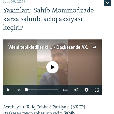
İyul 09, 2026
Yaxınları: Sahib Məmmədzadə
karsa salınıb, aclıq aksiyası
keçirir
'Məni təpiklədilər ki...' - Daşkəsəndə AXCP fəalının yaxınları onun həbsinə etiraz edirlər
No media source currently available
Auto
0:00
6:51
240p
Azərbaycan Xalq Cəbhəsi Partiyası (AXCP)
360p
Daşkəsən rayon şöbəsinin sədri
Sahib