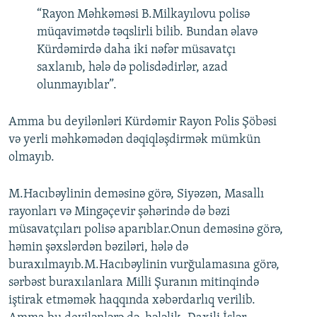
“Rayon Məhkəməsi B.Milkayılovu polisə
müqavimətdə təqslirli bilib. Bundan əlavə
Kürdəmirdə daha iki nəfər müsavatçı
saxlanıb, hələ də polisdədirlər, azad
olunmayıblar”.
Amma bu deyilənləri Kürdəmir Rayon Polis Şöbəsi
və yerli məhkəmədən dəqiqləşdirmək mümkün
olmayıb.
M.Hacıbəylinin deməsinə görə, Siyəzən, Masallı
rayonları və Mingəçevir şəhərində də bəzi
müsavatçıları polisə aparıblar.Onun deməsinə görə,
həmin şəxslərdən bəziləri, hələ də
buraxılmayıb.M.Hacıbəylinin vurğulamasına görə,
sərbəst buraxılanlara Milli Şuranın mitinqində
iştirak etməmək haqqında xəbərdarlıq verilib.