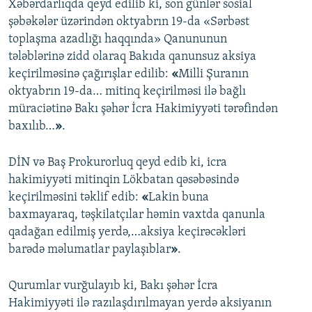
Xəbərdarlıqda qeyd edilib ki, son günlər sosial
şəbəkələr üzərindən oktyabrın 19-da «Sərbəst
toplaşma azadlığı haqqında» Qanununun
tələblərinə zidd olaraq Bakıda qanunsuz aksiya
keçirilməsinə çağırışlar edilib:
«
Milli Şuranın
oktyabrın 19-da… mitinq keçirilməsi ilə bağlı
müraciətinə Bakı şəhər İcra Hakimiyyəti tərəfindən
baxılıb…
»
.
DİN və Baş Prokurorluq qeyd edib ki, icra
hakimiyyəti mitinqin Lökbatan qəsəbəsində
keçirilməsini təklif edib:
«
Lakin buna
baxmayaraq, təşkilatçılar həmin vaxtda qanunla
qadağan edilmiş yerdə,…aksiya keçirəcəkləri
barədə məlumatlar paylaşıblar
»
.
Qurumlar vurğulayıb ki, Bakı şəhər İcra
Hakimiyyəti ilə razılaşdırılmayan yerdə aksiyanın