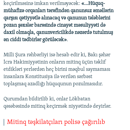
keçirilməsinə imkan verilməyəcək:
«…Hüquq-
mühafizə orqanları tərəfindən qanunsuz əməllərin
qarşısı qətiyyətlə alınacaq və qanunun tələblərini
pozan şəxslər barəsində cinayət məsuliyyəti də
daxil olmaqla, qanunvericilikdə nəzərdə tutulmuş
ən ciddi tədbirlər görüləcək»
.
Milli Şura rəhbərliyi isə hesab edir ki, Bakı şəhər
İcra Hakimiyyətinin onların mitinq üçün təklif
etdikləri yerlərdən heç birini məqbul saymaması
insanlara Konstitusiya ilə verilən sərbəst
toplaşmaq azadlığı hüququnun pozulmasıdır.
Qurumdan bildirilib ki, onlar Lökbatan
qəsəbəsində mitinq keçirmək niyyətində deyirlər.
Mitinq təşkilatçıları polisə çağırılıb