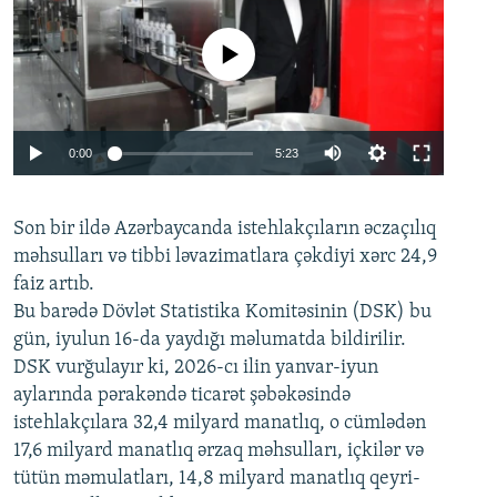
No media source currently available
Auto
0:00
5:23
240p
Son bir ildə Azərbaycanda istehlakçıların
360p
əczaçılıq
məhsulları və tibbi ləvazimatlara çəkdiyi xərc 24,9
480p
Auto
240p
360p
480p
faiz artıb.
720p
Bu barədə Dövlət Statistika Komitəsinin (DSK) bu
720p
1080p
gün, iyulun 16-da yaydığı məlumatda bildirilir.
1080p
DSK vurğulayır ki, 2026-cı ilin yanvar-iyun
aylarında pərakəndə ticarət şəbəkəsində
istehlakçılara 32,4 milyard manatlıq, o cümlədən
17,6 milyard manatlıq ərzaq məhsulları, içkilər və
tütün məmulatları, 14,8 milyard manatlıq qeyri-