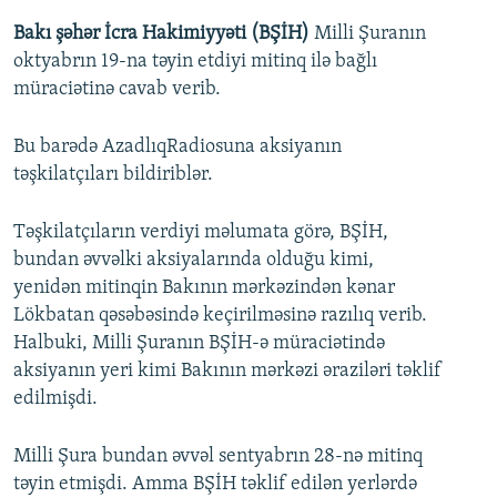
Bakı şəhər İcra Hakimiyyəti (BŞİH)
Milli Şuranın
oktyabrın 19-na təyin etdiyi mitinq ilə bağlı
müraciətinə cavab verib.
Bu barədə AzadlıqRadiosuna aksiyanın
təşkilatçıları bildiriblər.
Təşkilatçıların verdiyi məlumata görə, BŞİH,
bundan əvvəlki aksiyalarında olduğu kimi,
yenidən mitinqin Bakının mərkəzindən kənar
Lökbatan qəsəbəsində keçirilməsinə razılıq verib.
Halbuki, Milli Şuranın BŞİH-ə müraciətində
aksiyanın yeri kimi Bakının mərkəzi əraziləri təklif
edilmişdi.
Milli Şura bundan əvvəl sentyabrın 28-nə mitinq
təyin etmişdi. Amma BŞİH təklif edilən yerlərdə