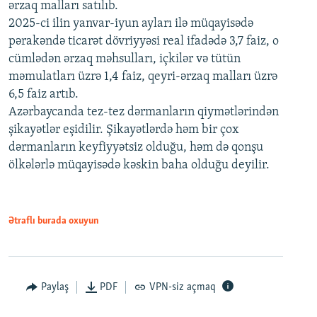
ərzaq malları satılıb.
2025-ci ilin yanvar-iyun ayları ilə müqayisədə
pərakəndə ticarət dövriyyəsi real ifadədə 3,7 faiz, o
cümlədən ərzaq məhsulları, içkilər və tütün
məmulatları üzrə 1,4 faiz, qeyri-ərzaq malları üzrə
6,5 faiz artıb.
Azərbaycanda tez-tez dərmanların qiymətlərindən
şikayətlər eşidilir. Şikayətlərdə həm bir çox
dərmanların keyfiyyətsiz olduğu, həm də qonşu
ölkələrlə müqayisədə kəskin baha olduğu deyilir.
Ətraflı burada oxuyun
Paylaş
PDF
VPN-siz açmaq