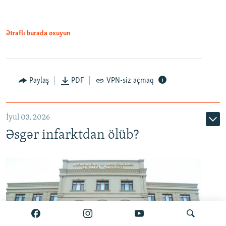
Ətraflı burada oxuyun
Auto
240p
360p
480p
Paylaş
PDF
VPN-siz açmaq
720p
1080p
İyul 03, 2026
Əsgər infarktdan ölüb?