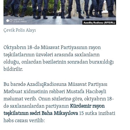
İNFOQRAFIKA
AZƏRBAYCAN ƏDƏBIYYATI KITABXANASI
MISSIYAMIZ
BIZI IZLƏ
KARIKATURA
İSLAM VƏ DEMOKRATIYA
PEŞƏ ETIKASI VƏ JURNALISTIKA STANDARTLARIMIZ
İZ - MƏDƏNIYYƏT PROQRAMI
MATERIALLARIMIZDAN ISTIFADƏ
Çevik Polis Alayı
AZADLIQRADIOSU MOBIL TELEFONUNUZDA
RFE/RL-in bütün saytları
BIZIMLƏ ƏLAQƏ
Oktyabrın 18-də Müsavat Partiyasının rayon
təşkilatlarının üzvələri arasında saxlanların
XƏBƏR BÜLLETENLƏRIMIZ
olduğu, onlardan bəzilərinin sonradan buraxıldığı
bildirilir.
Bu barədə AzadlıqRadiosuna Müsavat Partiyası
Mətbuat xidmətinin rəhbəri Mustafa Hacıbəyli
məlumat verib. Onun sözlərinə görə, oktyabrın 18-
də saxlananlardan partiyanın
Kürdəmir rayon
təşkilatının sədri Baha Mikayılova
15 sutka inzibati
həbs cəzası verilib: