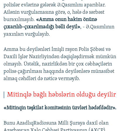
polislər evlərinə gələrək Ə.Qasımlını aparıblar.
Ailənin vurğulamasına görə, o, hələ də sərbəst
buraxılmayıb.
«Amma onun hakim önünə
çıxarılıb-çıxarılmadığı bəlli deyil»
, - Ə.Qasımlının
yaxınları vurğulayıb.
Amma bu deyilənləri İmişli rayon Polis Şöbəsi və
Daxili İşlər Nazirliyindən dəqiqləşdirmək mümkün
olmayıb. Üstəlik, nazirlikdən bir çox cəbhəçilərin
polisə çağırılması haqqında deyilənlərə münasibət
almaq cəhdləri də nəticə verməyib.
Mitinqlə bağlı həbslərin olduğu deyilir
«Mitinqin təşkilat komitəsinin üzvləri hədəfdədir».
Bunu AzadlıqRadiosuna Milli Şuraya daxil olan
Azərbaycan Xalq Cəbhəsi Partiyasının (AXCP)