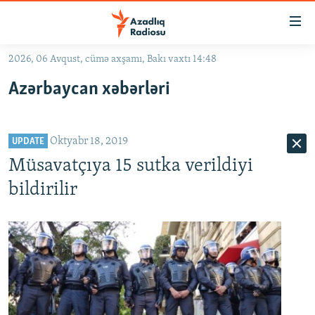
Keçid
linkləri
Əsas
2026, 06 Avqust, cümə axşamı, Bakı vaxtı 14:48
məzmuna
GÜNDƏM
Azərbaycan xəbərləri
qayıt
#İZAHLA
Əsas
KORRUPSIOMETR
naviqasiyaya
Oktyabr 18, 2019
qayıt
UPDATE
#ƏSLINDƏ
Axtarışa
Müsavatçıya 15 sutka verildiyi
FƏRQƏ BAX
keç
bildirilir
QANUNI DOĞRU
ARAŞDIRMA
MULTIMEDIA
RADIO ARXIV
VIDEO
HAQQIMIZDA
FOTOQALEREYA
OXU ZALI