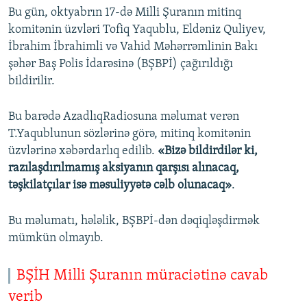
Bu gün, oktyabrın 17-də Milli Şuranın mitinq
komitənin üzvləri Tofiq Yaqublu, Eldəniz Quliyev,
İbrahim İbrahimli və Vahid Məhərrəmlinin Bakı
şəhər Baş Polis İdarəsinə (BŞBPİ) çağırıldığı
bildirilir.
Bu barədə AzadlıqRadiosuna məlumat verən
T.Yaqublunun sözlərinə görə, mitinq komitənin
üzvlərinə xəbərdarlıq edilib.
«Bizə bildirdilər ki,
razılaşdırılmamış aksiyanın qarşısı alınacaq,
təşkilatçılar isə məsuliyyətə cəlb olunacaq»
.
Bu məlumatı, hələlik, BŞBPİ-dən dəqiqləşdirmək
mümkün olmayıb.
BŞİH Milli Şuranın müraciətinə cavab
verib