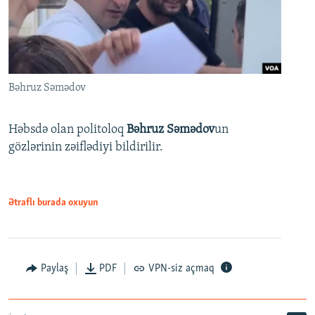
Bəhruz Səmədov
Həbsdə olan politoloq
Bəhruz Səmədov
un
gözlərinin zəiflədiyi bildirilir.
Ətraflı burada oxuyun
Paylaş
PDF
VPN-siz açmaq