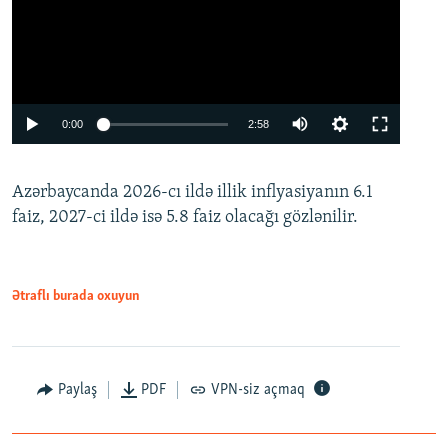
Auto
0:00
2:58
240p
Azərbaycanda 2026-cı ildə illik inflyasiyanın 6.1
360p
faiz, 2027-ci ildə isə 5.8 faiz olacağı gözlənilir.
480p
720p
1080p
Ətraflı burada oxuyun
Paylaş
PDF
VPN-siz açmaq