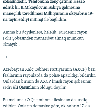
şöbəsindədir. Telefonuna zəng çatmır. Hesab
edirik ki, B.Mikayılovun Bakıya gəlməsinə
maneçilik törədilməsi Milli Şuranın oktyabrın 19-
na təyin etdiyi mitinqi ilə bağlıdır»
.
Amma bu deyilənlərə, hələlik, Kürdəmir rayon
Polis Şöbəsindən münasibət almaq mümkün
olmayıb .
+++
Azərbaycan Xalq Cəbhəsi Partiyasının (AXCP) bəzi
fəallarının rayonlarda da polisə aparıldığı bildirilir.
Onlardan birinin də AXCP İmişli rayon şöbəsinin
sədri
Əli Qasımlı
nın olduğu deyilir.
Bu məlumatı Ə.Qasımlının ailəsindən də təsdiq
ediblər. Onların deməsinə görə, oktyabrın 17-də