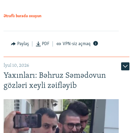
720p
1080p
1080p
Ətraflı burada oxuyun
Paylaş
PDF
VPN-siz açmaq
İyul 10, 2026
Yaxınları: Bəhruz Səmədovun
gözləri xeyli zəifləyib