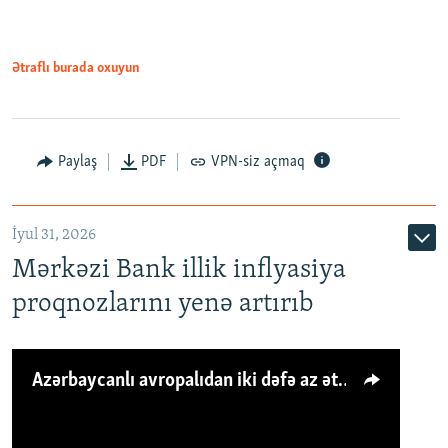
Ətraflı burada oxuyun
Paylaş
PDF
VPN-siz açmaq
İyul 31, 2026
Mərkəzi Bank illik inflyasiya
proqnozlarını yenə artırıb
Azərbaycanlı avropalıdan iki dəfə az ət yeyir, amma... 'Qiymət artımı qaçılmazdır'