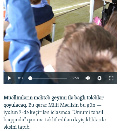
Auto
0:00
2:58
240p
Müəllimlərin məktəb geyimi ilə bağlı tələblər
360p
qoyulacaq.
Bu qərar Milli Məclisin bu gün —
480p
iyulun 7-də keçirilən iclasında "Ümumi təhsil
720p
haqqında" qanuna təklif edilən dəyişikliklərdə
əksini tapıb.
1080p