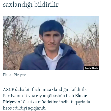
saxlandığı bildirilir
Elmar Piriyev
AXCP daha bir fəalının saxlandığını bildirib.
Partiyanın Tovuz rayon şöbəsinin fəalı
Elmar
Piriyev
in 10 sutka müddətinə inzibati qaydada
həbs edildiyi açıqlanıb.