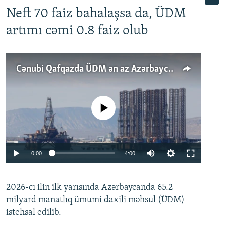
Neft 70 faiz bahalaşsa da, ÜDM
artımı cəmi 0.8 faiz olub
Cənubi Qafqazda ÜDM ən az Azərbaycanda artır: Qonşuları niyə Bakını qabaqlaya bilir?
No media source currently available
Auto
0:00
4:00
240p
2026-cı ilin ilk yarısında Azərbaycanda 65.2
360p
milyard manatlıq ümumi daxili məhsul (ÜDM)
480p
Auto
240p
360p
480p
istehsal edilib.
720p