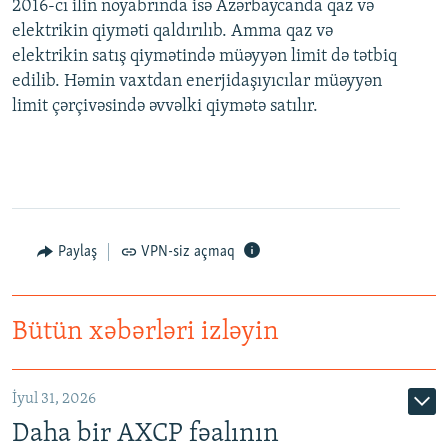
2016-cı ilin noyabrında isə Azərbaycanda qaz və
elektrikin qiyməti qaldırılıb. Amma qaz və
elektrikin satış qiymətində müəyyən limit də tətbiq
edilib. Həmin vaxtdan enerjidaşıyıcılar müəyyən
limit çərçivəsində əvvəlki qiymətə satılır.
Paylaş
VPN-siz açmaq
Bütün xəbərləri izləyin
İyul 31, 2026
Daha bir AXCP fəalının