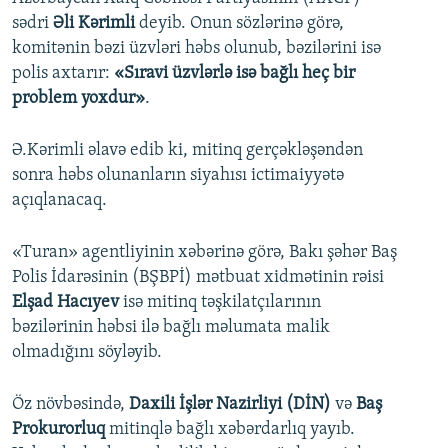
sədri
Əli Kərimli
deyib. Onun sözlərinə görə,
komitənin bəzi üzvləri həbs olunub, bəzilərini isə
polis axtarır:
«Sıravi üzvlərlə isə bağlı heç bir
problem yoxdur»
.
Ə.Kərimli əlavə edib ki, mitinq gerçəkləşəndən
sonra həbs olunanların siyahısı ictimaiyyətə
açıqlanacaq.
«Turan» agentliyinin xəbərinə görə, Bakı şəhər Baş
Polis İdarəsinin (BŞBPİ) mətbuat xidmətinin rəisi
Elşad Hacıyev
isə mitinq təşkilatçılarının
bəzilərinin həbsi ilə bağlı məlumata malik
olmadığını söyləyib.
Öz növbəsində,
Daxili İşlər Nazirliyi (DİN)
və
Baş
Prokurorluq
mitinqlə bağlı xəbərdarlıq yayıb.