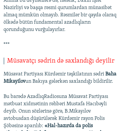
Amma bu deyilənlərə də, hələlik, Daxili İşlər
Nazirliyi və başqa rəsmi qurumlardan münasibət
almaq mümkün olmayıb. Rəsmilər bir qayda olaraq
ölkədə bütün fundamental azadlıqların
qorunduğunu vurğulayırlar.
***
Müsavatçı sədrin də saxlandığı deyilir
Müsavat Partiyası Kürdəmir təşkilatının sədri
Baha
Mikayilov
un Bakıya gələrkən saxlandığı bildirilir.
Bu barədə AzadlıqRadiosuna Müsavat Partiyası
mətbuat xidmətinin rəhbəri Mustafa Hacıbəyli
deyib. Onun sözlərinə görə, B.Mikayılov
avtobusdan düşürülərək Kürdəmir rayon Polis
Şöbəsinə aparılıb:
«Hal-hazırda da polis