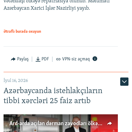
vətəndaşı ölkəyə repatriasiya olunub. Məlumatı
Azərbaycan Xarici İşlər Nazirliyi yayıb.
Ətraflı burada oxuyun
Paylaş
PDF
VPN-siz açmaq
İyul 16, 2026
Azərbaycanda istehlakçıların
tibbi xərcləri 25 faiz artıb
Ard-arda açılan dərman zavodları ölkənin tələbatını ödəyirmi?