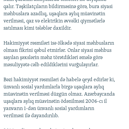
qalır. Təşkilatçıların bildirməsinə görə, bura siyasi
məhbuslara azadlıq, uşaqlara aylıq müavinətin
verilməsi, qaz və elektrikin əvvəlki qiymətlərlə
satılması kimi tələblər daxildir.
Hakimiyyət rəsmiləri isə ölkədə siyasi məhbusların
olması fikrini qəbul etmirlər. Onlar siyasi məhbus
sayılan şəxslərin məhz törətdikləri əmələ görə
məsuliyyətə cəlb edildiklərini vurğulayırlar.
Bəzi hakimiyyət rəsmiləri də habelə qeyd edirlər ki,
ünvanlı sosial yardımlarla birgə uşaqlara aylıq
müavinətin verilməsi düzgün olmaz. Azərbaycanda
uşaqlara aylıq müavinətin ödənilməsi 2006-cı il
yanvarın 1-dən ünvanlı sosial yardımların
verilməsi ilə dayandırılıb.