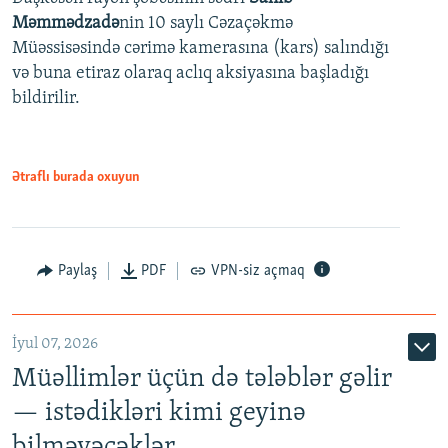
480p
Auto
240p
360p
480p
Məmmədzadə
nin 10 saylı Cəzaçəkmə
720p
Müəssisəsində cərimə kamerasına (kars) salındığı
720p
1080p
və buna etiraz olaraq aclıq aksiyasına başladığı
1080p
bildirilir.
Ətraflı burada oxuyun
Paylaş
PDF
VPN-siz açmaq
İyul 07, 2026
Müəllimlər üçün də tələblər gəlir
— istədikləri kimi geyinə
bilməyəcəklər