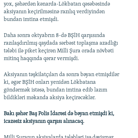
yox, şəhərdən kənarda-Lökbatan qəsəbəsində
aksiyanın keçirilməsinə razılıq verdiyindən
bundan imtina etmişdi.
Daha sonra oktyabrın 8-də BŞİH qarşısında
razılaşdırılmış qaydada sərbəst toplaşma azadlığı
tələbi ilə piket keçirən Milli Şura orada növbəti
mitinq haqqında qərar vermişdi.
Aksiyanın təşkilatçıları da sonra bəyan etmişdilər
ki, əgər BŞİH onları yenidən Lökbatana
göndərmək istəsə, bundan imtina edib lazım
bildikləri məkanda aksiya keçirəcəklər.
Bakı şəhər Baş Polis İdarəsi də bəyan etmişdi ki,
icazəsiz aksiyanın qarşısı alınacaq.
Milli Şuranın aksiyalarda tələbləri isə dəyişməz