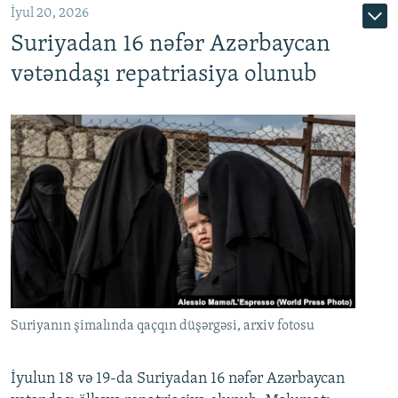
İyul 20, 2026
Auto
240p
360p
480p
Suriyadan 16 nəfər Azərbaycan
720p
1080p
vətəndaşı repatriasiya olunub
Suriyanın şimalında qaçqın düşərgəsi, arxiv fotosu
İyulun 18 və 19-da Suriyadan 16 nəfər Azərbaycan