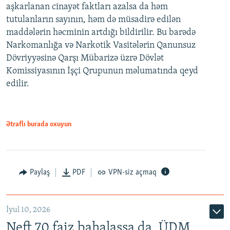
aşkarlanan cinayət faktları azalsa da həm
tutulanların sayının, həm də müsadirə edilən
maddələrin həcminin artdığı bildirilir. Bu barədə
Narkomanlığa və Narkotik Vasitələrin Qanunsuz
Dövriyyəsinə Qarşı Mübarizə üzrə Dövlət
Komissiyasının İşçi Qrupunun məlumatında qeyd
edilir.
Ətraflı burada oxuyun
Paylaş
PDF
VPN-siz açmaq
İyul 10, 2026
Neft 70 faiz bahalaşsa da, ÜDM