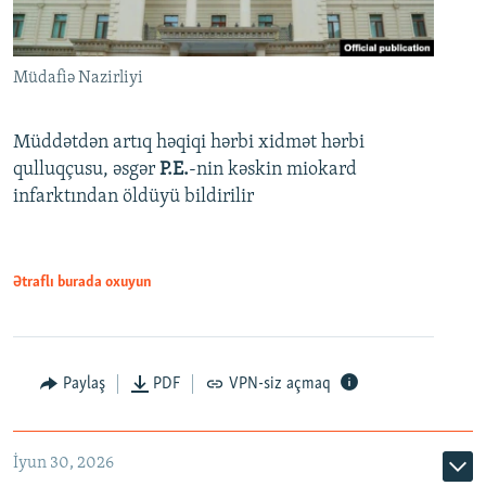
Müdafiə Nazirliyi
Müddətdən artıq həqiqi hərbi xidmət hərbi
qulluqçusu, əsgər
P.E.
-nin kəskin miokard
infarktından öldüyü bildirilir
Ətraflı burada oxuyun
Paylaş
PDF
VPN-siz açmaq
İyun 30, 2026