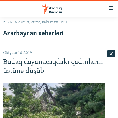
Keçid
linkləri
Əsas
2026, 07 Avqust, cümə, Bakı vaxtı 11:24
məzmuna
GÜNDƏM
Azərbaycan xəbərləri
qayıt
#İZAHLA
Əsas
KORRUPSIOMETR
naviqasiyaya
Oktyabr 16, 2019
qayıt
#ƏSLINDƏ
Axtarışa
Budaq dayanacaqdakı qadınların
FƏRQƏ BAX
keç
üstünə düşüb
QANUNI DOĞRU
ARAŞDIRMA
MULTIMEDIA
RADIO ARXIV
VIDEO
HAQQIMIZDA
FOTOQALEREYA
OXU ZALI