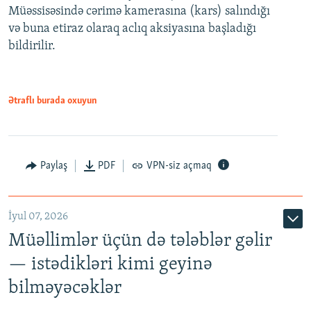
720p
Müəssisəsində cərimə kamerasına (kars) salındığı
720p
1080p
və buna etiraz olaraq aclıq aksiyasına başladığı
1080p
bildirilir.
Ətraflı burada oxuyun
Paylaş
PDF
VPN-siz açmaq
İyul 07, 2026
Müəllimlər üçün də tələblər gəlir
— istədikləri kimi geyinə
bilməyəcəklər