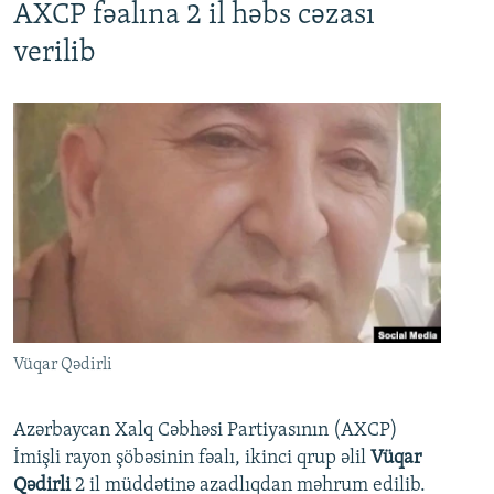
AXCP fəalına 2 il həbs cəzası
verilib
Vüqar Qədirli
Azərbaycan Xalq Cəbhəsi Partiyasının (AXCP)
İmişli rayon şöbəsinin fəalı, ikinci qrup əlil
Vüqar
Qədirli
2 il müddətinə azadlıqdan məhrum edilib.