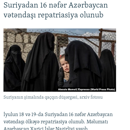
Suriyadan 16 nəfər Azərbaycan
720p
1080p
vətəndaşı repatriasiya olunub
Suriyanın şimalında qaçqın düşərgəsi, arxiv fotosu
İyulun 18 və 19-da Suriyadan 16 nəfər Azərbaycan
vətəndaşı ölkəyə repatriasiya olunub. Məlumatı
Azərbaycan Xarici İşlər Nazirliyi yayıb.