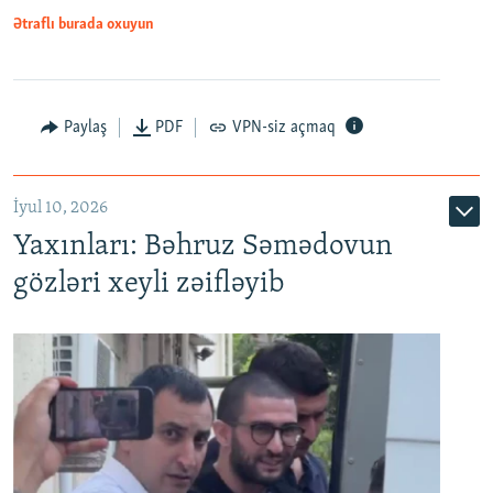
Ətraflı burada oxuyun
Paylaş
PDF
VPN-siz açmaq
İyul 10, 2026
Yaxınları: Bəhruz Səmədovun
gözləri xeyli zəifləyib