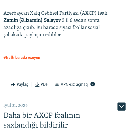
Azərbaycan Xalq Cəbhəsi Partiyası (AXCP) fəalı
Zamin (Əlizamin) Salayev
3 il 6 aydan sonra
azadlığa çıxıb. Bu barədə siyasi fəallar sosial
şəbəkədə paylaşım ediblər.
Ətraflı burada oxuyun
Paylaş
PDF
VPN-siz açmaq
İyul 31, 2026
Daha bir AXCP fəalının
saxlandığı bildirilir