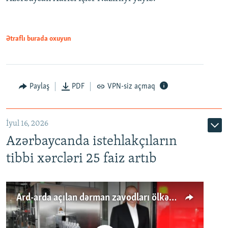
Ətraflı burada oxuyun
Paylaş
PDF
VPN-siz açmaq
İyul 16, 2026
Azərbaycanda istehlakçıların
tibbi xərcləri 25 faiz artıb
Ard-arda açılan dərman zavodları ölkənin tələbatını ödəyirmi?