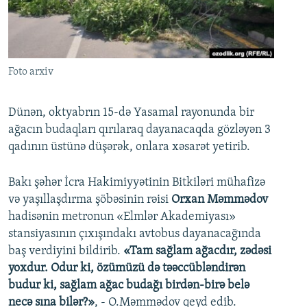
İNFOQRAFIKA
AZƏRBAYCAN ƏDƏBIYYATI KITABXANASI
MISSIYAMIZ
BIZI IZLƏ
KARIKATURA
İSLAM VƏ DEMOKRATIYA
PEŞƏ ETIKASI VƏ JURNALISTIKA STANDARTLARIMIZ
İZ - MƏDƏNIYYƏT PROQRAMI
MATERIALLARIMIZDAN ISTIFADƏ
Foto arxiv
AZADLIQRADIOSU MOBIL TELEFONUNUZDA
RFE/RL-in bütün saytları
BIZIMLƏ ƏLAQƏ
Dünən, oktyabrın 15-də Yasamal rayonunda bir
ağacın budaqları qırılaraq dayanacaqda gözləyən 3
XƏBƏR BÜLLETENLƏRIMIZ
qadının üstünə düşərək, onlara xəsarət yetirib.
Bakı şəhər İcra Hakimiyyətinin Bitkiləri mühafizə
və yaşıllaşdırma şöbəsinin rəisi
Orxan Məmmədov
hadisənin metronun «Elmlər Akademiyası»
stansiyasının çıxışındakı avtobus dayanacağında
baş verdiyini bildirib.
«Tam sağlam ağacdır, zədəsi
yoxdur. Odur ki, özümüzü də təəccübləndirən
budur ki, sağlam ağac budağı birdən-birə belə
necə sına bilər?»
, - O.Məmmədov qeyd edib.