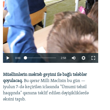
Auto
0:00
2:58
240p
Müəllimlərin məktəb geyimi ilə bağlı tələblər
360p
qoyulacaq.
Bu qərar Milli Məclisin bu gün —
480p
iyulun 7-də keçirilən iclasında "Ümumi təhsil
720p
haqqında" qanuna təklif edilən dəyişikliklərdə
əksini tapıb.
1080p