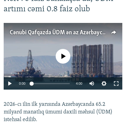
artımı cəmi 0.8 faiz olub
Cənubi Qafqazda ÜDM ən az Azərbaycanda artır: Qonşuları niyə Bakını qabaqlaya bilir?
No media source currently available
Auto
0:00
4:00
240p
2026-cı ilin ilk yarısında Azərbaycanda 65.2
360p
milyard manatlıq ümumi daxili məhsul (ÜDM)
480p
Auto
240p
360p
480p
istehsal edilib.
720p
720p
1080p
1080p