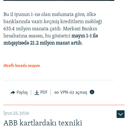
240p
Bu il iyunun 1-nə olan məlumata görə, ölkə
360p
banklarında vaxtı keçmiş kreditlərin məbləği
480p
635.4 milyon manata çatıb. Mərkəzi Bankın
720p
hesabatına əsasən, bu göstərici
mayın 1-i ilə
müqayisədə 21.2 milyon manat artıb.
1080p
Ətraflı burada oxuyun
Auto
240p
360p
480p
Paylaş
PDF
VPN-siz açmaq
720p
1080p
İyun 25, 2026
ABB kartlardakı texniki