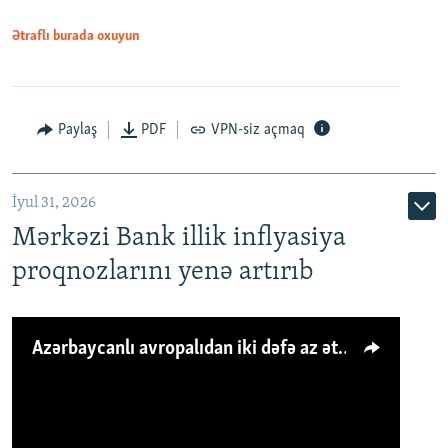
Ətraflı burada oxuyun
Paylaş
PDF
VPN-siz açmaq
İyul 31, 2026
Mərkəzi Bank illik inflyasiya
proqnozlarını yenə artırıb
Azərbaycanlı avropalıdan iki dəfə az ət yeyir, amma... 'Qiymət artımı qaçılmazdır'