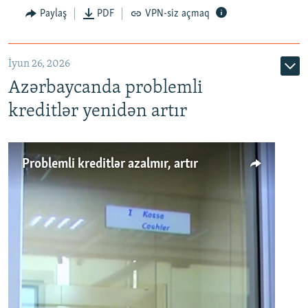
Auto
240p
360p
480p
Paylaş
PDF
VPN-siz açmaq
720p
1080p
İyun 26, 2026
Azərbaycanda problemli
kreditlər yenidən artır
Problemli kreditlər azalmır, artır