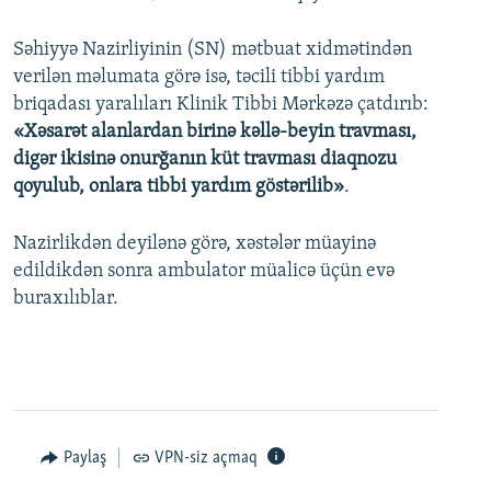
Səhiyyə Nazirliyinin (SN) mətbuat xidmətindən
verilən məlumata görə isə, təcili tibbi yardım
briqadası yaralıları Klinik Tibbi Mərkəzə çatdırıb:
«Xəsarət alanlardan birinə kəllə-beyin travması,
digər ikisinə onurğanın küt travması diaqnozu
qoyulub, onlara tibbi yardım göstərilib»
.
Nazirlikdən deyilənə görə, xəstələr müayinə
edildikdən sonra ambulator müalicə üçün evə
buraxılıblar.
Paylaş
VPN-siz açmaq