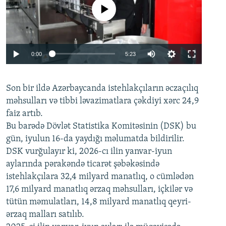
No media source currently available
Auto
0:00
5:23
240p
Son bir ildə Azərbaycanda istehlakçıların
360p
əczaçılıq
məhsulları və tibbi ləvazimatlara çəkdiyi xərc 24,9
480p
Auto
240p
360p
480p
faiz artıb.
720p
Bu barədə Dövlət Statistika Komitəsinin (DSK) bu
720p
1080p
gün, iyulun 16-da yaydığı məlumatda bildirilir.
1080p
DSK vurğulayır ki, 2026-cı ilin yanvar-iyun
aylarında pərakəndə ticarət şəbəkəsində
istehlakçılara 32,4 milyard manatlıq, o cümlədən
17,6 milyard manatlıq ərzaq məhsulları, içkilər və
tütün məmulatları, 14,8 milyard manatlıq qeyri-
ərzaq malları satılıb.