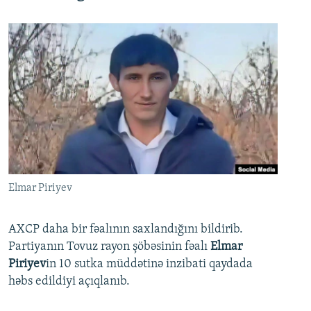
Elmar Piriyev
AXCP daha bir fəalının saxlandığını bildirib.
Partiyanın Tovuz rayon şöbəsinin fəalı
Elmar
Piriyev
in 10 sutka müddətinə inzibati qaydada
həbs edildiyi açıqlanıb.