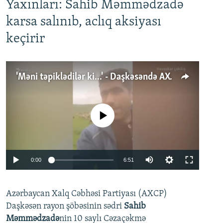
Yaxınları: Sahib Məmmədzadə
karsa salınıb, aclıq aksiyası
keçirir
'Məni təpiklədilər ki...' - Daşkəsəndə AXCP fəalının yaxınları onun həbsinə etiraz edirlər
No media source currently available
Auto
0:00
6:51
240p
Azərbaycan Xalq Cəbhəsi Partiyası (AXCP)
360p
Daşkəsən rayon şöbəsinin sədri
Sahib
480p
Auto
240p
360p
480p
Məmmədzadə
nin 10 saylı Cəzaçəkmə