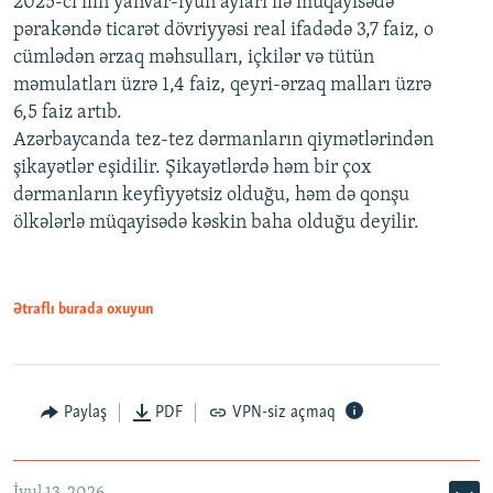
2025-ci ilin yanvar-iyun ayları ilə müqayisədə
pərakəndə ticarət dövriyyəsi real ifadədə 3,7 faiz, o
cümlədən ərzaq məhsulları, içkilər və tütün
məmulatları üzrə 1,4 faiz, qeyri-ərzaq malları üzrə
6,5 faiz artıb.
Azərbaycanda tez-tez dərmanların qiymətlərindən
şikayətlər eşidilir. Şikayətlərdə həm bir çox
dərmanların keyfiyyətsiz olduğu, həm də qonşu
ölkələrlə müqayisədə kəskin baha olduğu deyilir.
Ətraflı burada oxuyun
Paylaş
PDF
VPN-siz açmaq
İyul 13, 2026