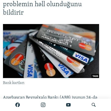
problemin həll olunduğunu
bildirir
Bank kartları
Azərbaycan Beynəlxalq Bankı (ABB) iyunun 24-də
bir çox müştərinin kartından vəsait silinməsi ilə
bağlı açıqlama yayıb. Məlumata görə, bəzi kart