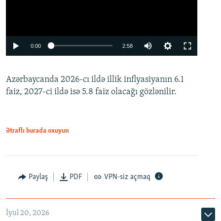
Auto
0:00
2:58
240p
Azərbaycanda 2026-cı ildə illik inflyasiyanın 6.1
360p
faiz, 2027-ci ildə isə 5.8 faiz olacağı gözlənilir.
480p
720p
1080p
Ətraflı burada oxuyun
Paylaş
PDF
VPN-siz açmaq
İyul 20, 2026
Auto
240p
360p
480p