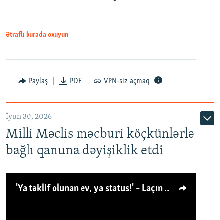
Ətraflı burada oxuyun
Paylaş
PDF
VPN-siz açmaq
İyun 30, 2026
Milli Məclis məcburi köçkünlərlə
bağlı qanuna dəyişiklik etdi
'Ya təklif olunan ev, ya status!' – Laçın köçkünü: 'Laçından başqa heç hara!'