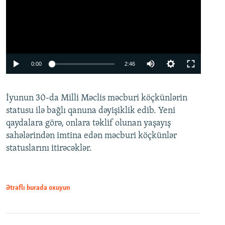
Auto
0:00
2:46
240p
İyunun 30-da Milli Məclis məcburi köçkünlərin
360p
statusu ilə bağlı qanuna dəyişiklik edib. Yeni
480p
qaydalara görə, onlara təklif olunan yaşayış
720p
sahələrindən imtina edən məcburi köçkünlər
statuslarını itirəcəklər.
1080p
Ətraflı burada oxuyun