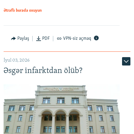
Ətraflı burada oxuyun
Auto
240p
360p
480p
Paylaş
PDF
VPN-siz açmaq
720p
1080p
İyul 03, 2026
Əsgər infarktdan ölüb?