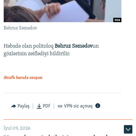
Bəhruz Səmədov
Həbsdə olan politoloq
Bəhruz Səmədov
un
gözlərinin zəiflədiyi bildirilir.
Ətraflı burada oxuyun
Paylaş
PDF
VPN-siz açmaq
İyul 09, 2026