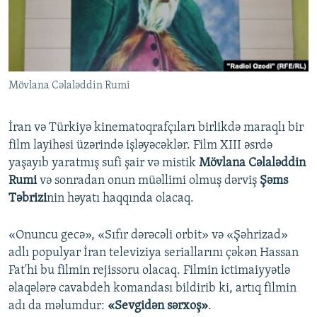
İNFOQRAFIKA
AZƏRBAYCAN ƏDƏBIYYATI KITABXANASI
MISSIYAMIZ
BIZI IZLƏ
KARIKATURA
İSLAM VƏ DEMOKRATIYA
PEŞƏ ETIKASI VƏ JURNALISTIKA STANDARTLARIMIZ
İZ - MƏDƏNIYYƏT PROQRAMI
MATERIALLARIMIZDAN ISTIFADƏ
Mövlana Cəlaləddin Rumi
AZADLIQRADIOSU MOBIL TELEFONUNUZDA
RFE/RL-in bütün saytları
BIZIMLƏ ƏLAQƏ
İran və Türkiyə kinematoqrafçıları birlikdə maraqlı bir
XƏBƏR BÜLLETENLƏRIMIZ
film layihəsi üzərində işləyəcəklər. Film XIII əsrdə
yaşayıb yaratmış sufi şair və mistik
Mövlana Cəlaləddin
Rumi
və sonradan onun müəllimi olmuş dərviş
Şəms
Təbrizi
nin həyatı haqqında olacaq.
«Onuncu gecə», «Sıfır dərəcəli orbit» və «Şəhrizad»
adlı populyar İran televiziya seriallarını çəkən Hassan
Fat'hi bu filmin rejissoru olacaq. Filmin ictimaiyyətlə
əlaqələrə cavabdeh komandası bildirib ki, artıq filmin
adı da məlumdur:
«Sevgidən sərxoş»
.