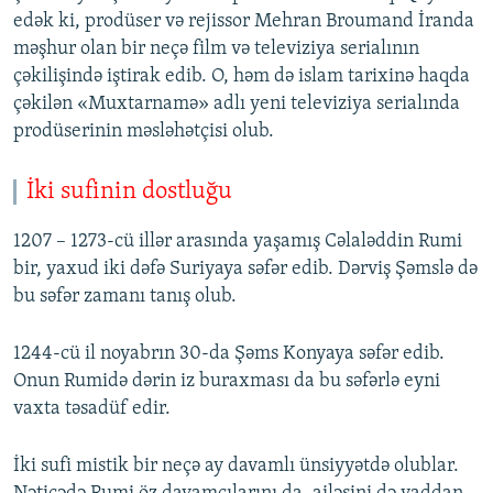
edək ki, prodüser və rejissor Mehran Broumand İranda
məşhur olan bir neçə film və televiziya serialının
çəkilişində iştirak edib. O, həm də islam tarixinə haqda
çəkilən «Muxtarnamə» adlı yeni televiziya serialında
prodüserinin məsləhətçisi olub.
İki sufinin dostluğu
1207 – 1273-cü illər arasında yaşamış Cəlaləddin Rumi
bir, yaxud iki dəfə Suriyaya səfər edib. Dərviş Şəmslə də
bu səfər zamanı tanış olub.
1244-cü il noyabrın 30-da Şəms Konyaya səfər edib.
Onun Rumidə dərin iz buraxması da bu səfərlə eyni
vaxta təsadüf edir.
İki sufi mistik bir neçə ay davamlı ünsiyyətdə olublar.