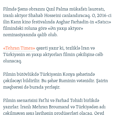
Filmdə Şəms obrazını Qızıl Palma mükafatı laureatı,
iranlı aktyor Shahab Hosseini canlandıracaq. O, 2016-ci
ilin Kann kino festivalında Asghar Farhadin-in «Satıcı»
filmindəki roluna görə «Ən yaxşı aktyor»
nominasiyasında qalib olub.
«Tehran Times»
qəzeti yazır ki, tezliklə İran və
Türkiyənin ən yaxşı aktyorları filmin çəkilişinə cəlb
olunacaq.
Filmin bütövlükdə Türkiyənin Konya şəhərində
çəkiləcəyi bildirilir. Bu şəhər Ruminin vətənidir. Şairin
məqbərəsi də burada yerləşir.
Filmin ssenarisini Fat'hi və Farhad Tohidi birlikdə
yazırlar. İranlı Mehran Broumand və Türkiyədən adı
çəkilməyən şəxs layihənin prodüserləri olacaq. Qeyd