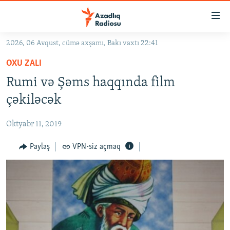
Keçid
linkləri
Əsas
2026, 06 Avqust, cümə axşamı, Bakı vaxtı 22:41
məzmuna
GÜNDƏM
OXU ZALI
qayıt
#İZAHLA
Əsas
Rumi və Şəms haqqında film
KORRUPSIOMETR
naviqasiyaya
çəkiləcək
qayıt
#ƏSLINDƏ
Axtarışa
Oktyabr 11, 2019
FƏRQƏ BAX
keç
QANUNI DOĞRU
Paylaş
VPN-siz açmaq
ARAŞDIRMA
MULTIMEDIA
RADIO ARXIV
VIDEO
HAQQIMIZDA
FOTOQALEREYA
OXU ZALI