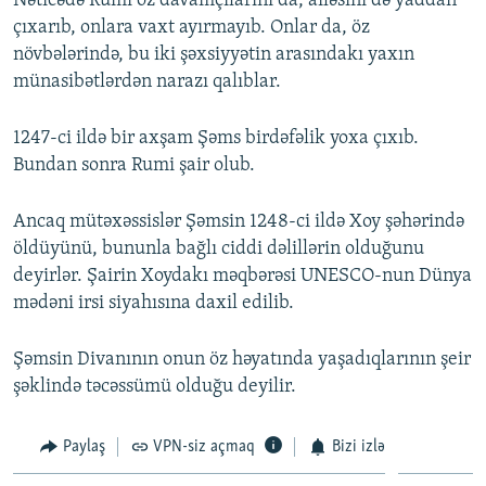
Nəticədə Rumi öz davamçılarını da, ailəsini də yaddan
çıxarıb, onlara vaxt ayırmayıb. Onlar da, öz
növbələrində, bu iki şəxsiyyətin arasındakı yaxın
münasibətlərdən narazı qalıblar.
1247-ci ildə bir axşam Şəms birdəfəlik yoxa çıxıb.
Bundan sonra Rumi şair olub.
Ancaq mütəxəssislər Şəmsin 1248-ci ildə Xoy şəhərində
öldüyünü, bununla bağlı ciddi dəlillərin olduğunu
deyirlər. Şairin Xoydakı məqbərəsi UNESCO-nun Dünya
mədəni irsi siyahısına daxil edilib.
Şəmsin Divanının onun öz həyatında yaşadıqlarının şeir
şəklində təcəssümü olduğu deyilir.
Paylaş
VPN-siz açmaq
Bizi izlə