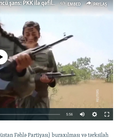
Türkiyənin dönüş nöqtəsi, ya Ərdoğana üçüncü şans: PKK ilə qəfil barışıq nə deməkdir?
EMBED
PAYLAŞ
currently available
Auto
5:56
240p
EMBED
PAYLAŞ
tan Fəhlə Partiyası) buraxılması və tərksilah
360p