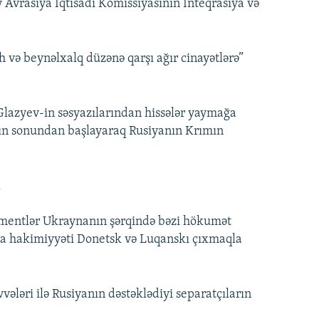
Avrasiya İqtisadi Komissiyasının İnteqrasiya və
h və beynəlxalq düzənə qarşı ağır cinayətlərə”
Glazyev-in səsyazılarından hissələr yaymağa
lın sonundan başlayaraq Rusiyanın Krımın
.
ementlər Ukraynanın şərqində bəzi hökumət
na hakimiyyəti Donetsk və Luqanskı çıxmaqla
ləri ilə Rusiyanın dəstəklədiyi separatçıların