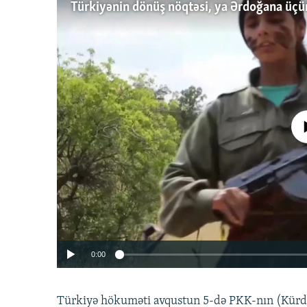
No media source 
0:00
Türkiyə hökuməti avqustun 5-də PKK-nın (Kürdüs