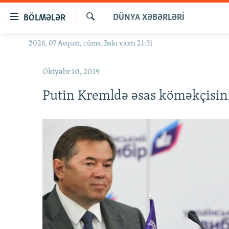
Keçid
DÜNYA XƏBƏRLƏRI
BÖLMƏLƏR
linkləri
Axtar
Əsas
2026, 07 Avqust, cümə, Bakı vaxtı 21:31
GÜNDƏM
məzmuna
#İZAHLA
qayıt
Oktyabr 10, 2019
Əsas
KORRUPSIOMETR
naviqasiyaya
Putin Kremldə əsas köməkçisini
#ƏSLINDƏ
qayıt
Axtarışa
FƏRQƏ BAX
keç
QANUNI DOĞRU
ARAŞDIRMA
MULTIMEDIA
RADIO ARXIV
VIDEO
HAQQIMIZDA
FOTOQALEREYA
OXU ZALI