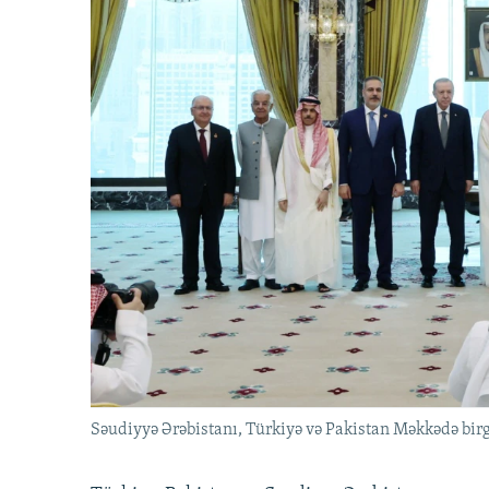
Səudiyyə Ərəbistanı, Türkiyə və Pakistan Məkkədə birg