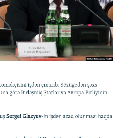
öməkçisini işdən çıxarıb. Sözügedən şəxs
a görə Birləşmiş Ştatlar və Avropa Birliyinin
muş
Sergei Glazyev
-in işdən azad olunması haqda