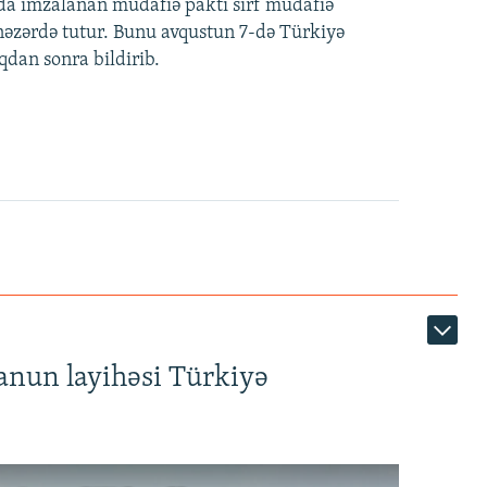
nda imzalanan müdafiə paktı sırf müdafiə
i nəzərdə tutur. Bunu avqustun 7-də Türkiyə
qdan sonra bildirib.
anun layihəsi Türkiyə