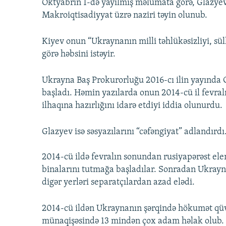
Oktyabrın 1-də yayılmış məlumata görə, Glazyev 
Makroiqtisadiyyat üzrə naziri təyin olunub.
Kiyev onun “Ukraynanın milli təhlükəsizliyi, sül
görə həbsini istəyir.
Ukrayna Baş Prokurorluğu 2016-cı ilin yayında 
başladı. Həmin yazılarda onun 2014-cü il fevra
ilhaqına hazırlığını idarə etdiyi iddia olunurdu.
Glazyev isə səsyazılarını “cəfəngiyat” adlandırdı
2014-cü ildə fevralın sonundan rusiyapərəst el
binalarını tutmağa başladılar. Sonradan Ukray
digər yerləri separatçılardan azad elədi.
2014-cü ildən Ukraynanın şərqində hökumət qüvvə
münaqişəsində 13 mindən çox adam həlak olub.