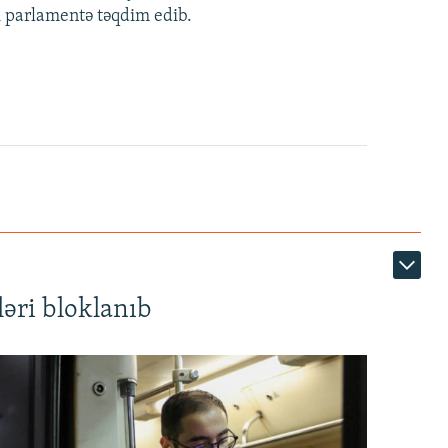
i parlamentə təqdim edib.
480p
720p
1080p
360p
480p
1080p
əri bloklanıb