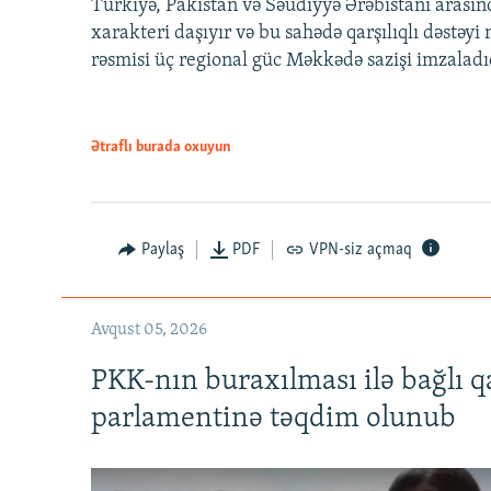
Türkiyə, Pakistan və Səudiyyə Ərəbistanı arası
xarakteri daşıyır və bu sahədə qarşılıqlı dəstəy
rəsmisi üç regional güc Məkkədə sazişi imzaladı
Ətraflı burada oxuyun
Paylaş
PDF
VPN-siz açmaq
Avqust 05, 2026
PKK-nın buraxılması ilə bağlı q
parlamentinə təqdim olunub