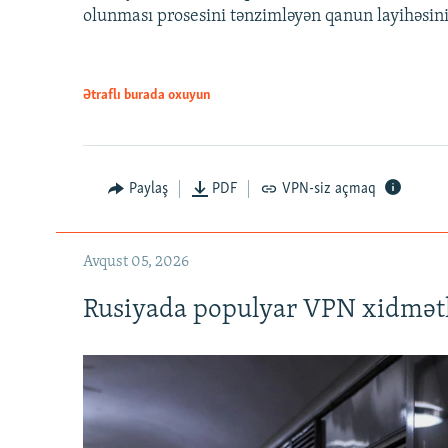
olunması prosesini tənzimləyən qanun layihəsin
Ətraflı burada oxuyun
Auto
240p
720p
Paylaş
PDF
VPN-siz açmaq
Avqust 05, 2026
Rusiyada populyar VPN xidmətl