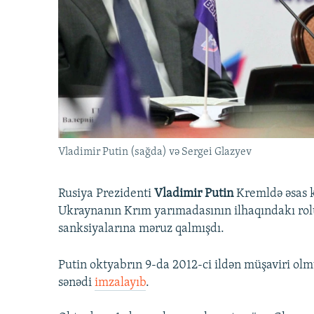
İNFOQRAFIKA
AZƏRBAYCAN ƏDƏBIYYATI KITABXANASI
MISSIYAMIZ
KARIKATURA
İSLAM VƏ DEMOKRATIYA
PEŞƏ ETIKASI VƏ JURNALISTIKA
STANDARTLARIMIZ
İZ - MƏDƏNIYYƏT PROQRAMI
MATERIALLARIMIZDAN ISTIFADƏ
AZADLIQRADIOSU MOBIL TELEFONUNUZDA
BIZIMLƏ ƏLAQƏ
XƏBƏR BÜLLETENLƏRIMIZ
Vladimir Putin (sağda) və Sergei Glazyev
Rusiya Prezidenti
Vladimir Putin
Kremldə əsas k
Ukraynanın Krım yarımadasının ilhaqındakı rolun
sanksiyalarına məruz qalmışdı.
Putin oktyabrın 9-da 2012-ci ildən müşaviri ol
sənədi
imzalayıb
.