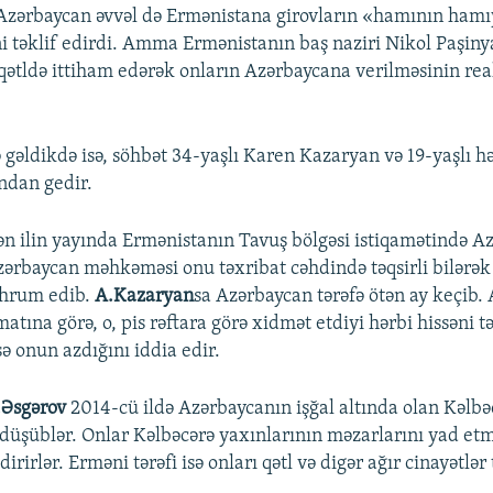
EMBED
Azərbaycan əvvəl də Ermənistana girovların «hamının hamıy
ni təklif edirdi. Amma Ermənistanın baş naziri Nikol Paşiny
qətldə ittiham edərək onların Azərbaycana verilməsinin rea
ə gəldikdə isə, söhbət 34-yaşlı Karen Kazaryan və 19-yaşlı h
ndan gedir.
ən ilin yayında Ermənistanın Tavuş bölgəsi istiqamətində A
Azərbaycan məhkəməsi onu təxribat cəhdində təqsirli bilərək 
hrum edib.
A.Kazaryan
sa Azərbaycan tərəfə ötən ay keçib.
atına görə, o, pis rəftara görə xidmət etdiyi hərbi hissəni t
sə onun azdığını iddia edir.
.Əsgərov
2014-cü ildə Azərbaycanın işğal altında olan Kəlbə
r düşüblər. Onlar Kəlbəcərə yaxınlarının məzarlarını yad e
ldirirlər. Erməni tərəfi isə onları qətl və digər ağır cinayətlə