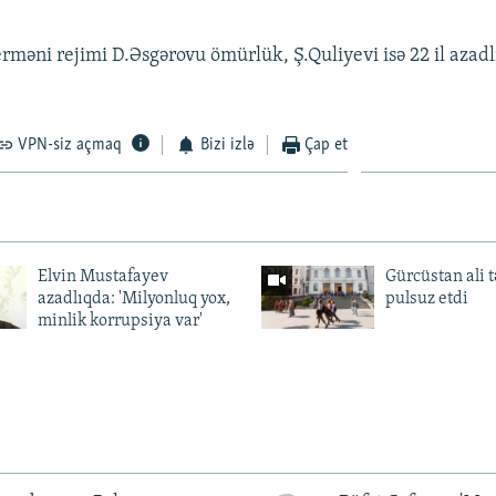
məni rejimi D.Əsgərovu ömürlük, Ş.Quliyevi isə 22 il aza
VPN-siz açmaq
Bizi izlə
Çap et
Elvin Mustafayev
Gürcüstan ali t
azadlıqda: 'Milyonluq yox,
pulsuz etdi
minlik korrupsiya var'