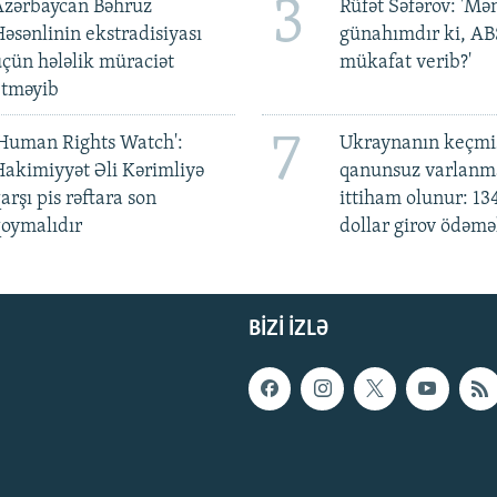
3
Azərbaycan Bəhruz
Rüfət Səfərov: 'M
əsənlinin ekstradisiyası
günahımdır ki, A
çün hələlik müraciət
mükafat verib?'
etməyib
7
Human Rights Watch':
Ukraynanın keçmiş
akimiyyət Əli Kərimliyə
qanunsuz varlan
arşı pis rəftara son
ittiham olunur: 13
oymalıdır
dollar girov ödəmə
BIZI IZLƏ