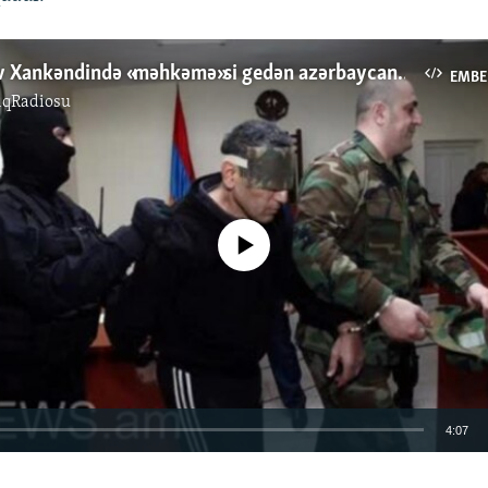
İlham Əliyev Xankəndində «məhkəmə»si gedən azərbaycanlı girovları azad etməyə çağırır
EMBE
ıqRadiosu
No media source currently available
4:07