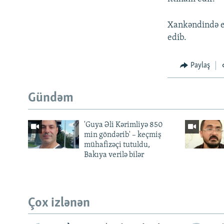
Xankəndində er
edib.
Paylaş
Gündəm
'Guya Əli Kərimliyə 850
min göndərib' – keçmiş
mühafizəçi tutuldu,
Bakıya verilə bilər
Çox izlənən