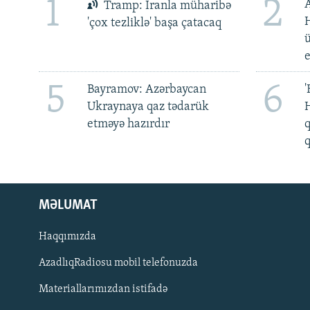
1
2
Tramp: İranla müharibə
H
'çox tezliklə' başa çatacaq
ü
5
6
Bayramov: Azərbaycan
'
Ukraynaya qaz tədarük
H
etməyə hazırdır
q
q
MƏLUMAT
Haqqımızda
AzadlıqRadiosu mobil telefonuzda
Materiallarımızdan istifadə
BIZI IZLƏ