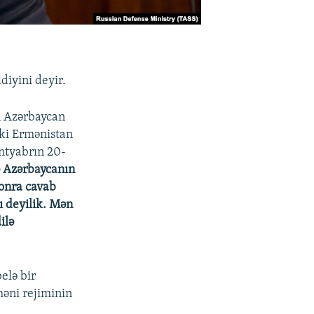
diyini deyir.
n Azərbaycan
ki Ermənistan
ntyabrın 20-
ə Azərbaycanın
sonra cavab
ı deyilik. Mən
ilə
elə bir
əni rejiminin