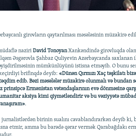
rbaycanlı girovların qaytarılması məsələsinin müzakirə edil
müdafiə naziri
David Tonoyan
Xankəndində girovluqda ola
ilqəm Əsgərovla Şahbaz Quliyevin Azərbaycanda saxlanan i
dəyişdirilməsinin mümkünlüyünü istisna etməyib. O bunu se
çirdiyi brifinqdə deyib: ​
«Dünən Qırmızı Xaç təşkilatı biz
i təqdim edib. Bəzi məsələlər müzakirə olunmalı və bundan 
Biz prinsipcə Ermənistan vətəndaşlarının evə dönməsinə qarş
humanitar aksiya kimi qiymətləndirir və bu vəziyyətə mübad
yanaşıram»
.
jurnalistlərdən birinin sualını cavablandırarkən deyib ki, b
tisna etmir, amma bu barədə qərar vermək Qarabağdakı erm
udur.