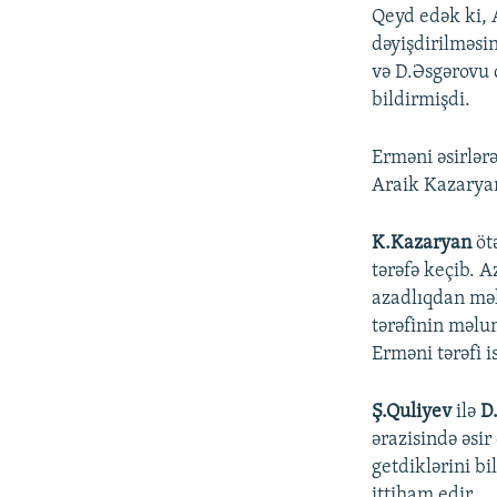
Qeyd edək ki, 
dəyişdirilməsi
və D.Əsgərovu 
bildirmişdi.
Erməni əsirlər
Araik Kazarya
K.Kazaryan
öt
tərəfə keçib. 
azadlıqdan mə
tərəfinin məlum
Erməni tərəfi i
Ş.Quliyev
ilə
D
ərazisində əsi
getdiklərini bi
ittiham edir.