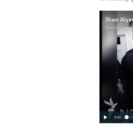
Mənbə:
Azadl
0:00