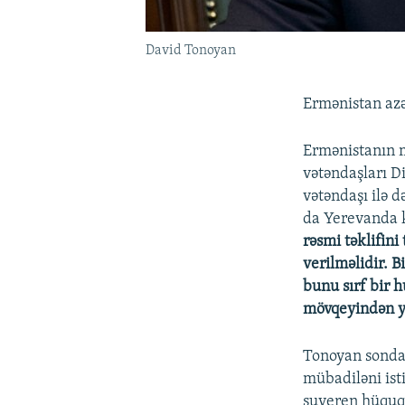
David Tonoyan
Ermənistan azə
Ermənistanın 
vətəndaşları D
vətəndaşı ilə 
da Yerevanda ke
rəsmi təklifin
verilməlidir. 
bunu sırf bir 
mövqeyindən 
Tonoyan sonda 
mübadiləni is
suveren hüquq