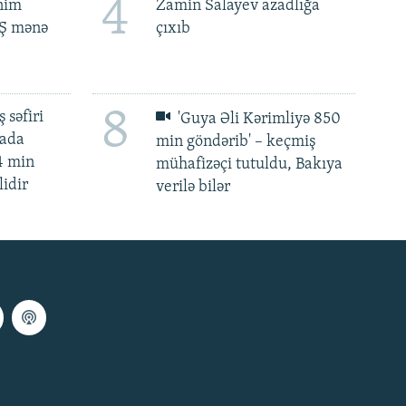
4
ənim
Zamin Salayev azadlığa
BŞ mənə
çıxıb
8
 səfiri
'Guya Əli Kərimliyə 850
mada
min göndərib' – keçmiş
4 min
mühafizəçi tutuldu, Bakıya
lidir
verilə bilər