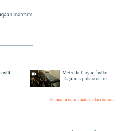
dlıqdan məhrum
əhsili
Metroda 11 aylıq fasilə:
'Daşınma pulsuz olsun'
Bölmənin bütün materialları burada