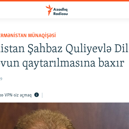
ERMƏNISTAN MÜNAQIŞƏSI
stan Şahbaz Quliyevlə Di
vun qaytarılmasına baxır
19
VPN-siz açmaq