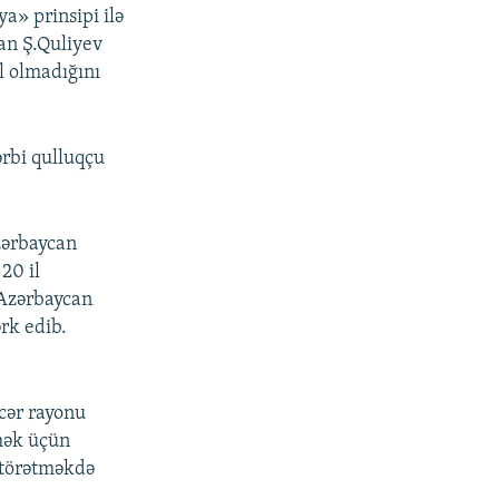
PAYLAŞ
a» prinsipi ilə
an Ş.Quliyev
l olmadığını
ərbi qulluqçu
px
en
zərbaycan
20 il
 Azərbaycan
ərk edib.
cər rayonu
tmək üçün
r törətməkdə